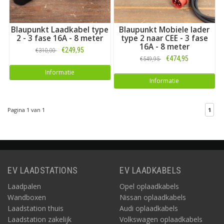
Blaupunkt Laadkabel type
Blaupunkt Mobiele lader
2 - 3 fase 16A - 8 meter
type 2 naar CEE - 3 fase
16A - 8 meter
€249,95
€310,00
€474,95
€549,95
Informatie
Informatie
Pagina 1 van 1
1
EV LAADSTATIONS
EV LAADKABELS
Laadpalen
Opel oplaadkabels
Wandboxen
Nissan oplaadkabels
Laadstation thuis
Audi oplaadkabels
Laadstation zakelijk
Volkswagen oplaadkabels