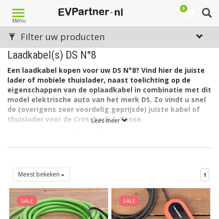
0
Toggle
Menu
navigation
Filter uw producten
Laadkabel(s) DS N°8
Een laadkabel kopen voor uw DS N°8? Vind hier de juiste
lader of mobiele thuislader, naast toelichting op de
eigenschappen van de oplaadkabel in combinatie met dit
model elektrische auto van het merk DS. Zo vindt u snel
de (overigens zeer voordelig geprijsde) juiste kabel of
thuislader voor de Crossback E-Tense.
Lees meer
De accu van de DS N°8 heeft een capaciteit van 74 kWh. De
lader in de auto laadt via 3 fase met maximaal 16A (3 x 3,7kW =
11kW).
De lader in de DS 3 Crossback kan ook laden via 1 fase met
Meest bekeken
1
maximaal 32A (1 x 7,4kW= 7,4kW).
Welk type laadkabel voor de DS N°8?
SALE
SALE
De DS N°8 heeft aan autozijde een aansluiting Type 2 en kan
laden via 3 fase met 16 ampère. Hiervoor is een EV laadkabel