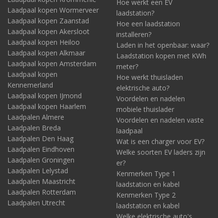
Hoe werkt een EV
Laadpaal kopen Wormerveer
laadstation?
Laadpaal kopen Zaanstad
Hoe een laadstation
Laadpaal kopen Akersloot
installeren?
Laadpaal kopen Heiloo
Laden in het openbaar: waar?
Laadpaal kopen Alkmaar
Laadstation kopen met KWh
Laadpaal kopen Amsterdam
meter?
Laadpaal kopen
Hoe werkt thuisladen
Kennemerland
elektrische auto?
Laadpaal kopen IJmond
Voordelen en nadelen
Laadpaal kopen Haarlem
mobiele thuislader
Laadpalen Almere
Voordelen en nadelen vaste
Laadpalen Breda
laadpaal
Laadpalen Den Haag
Wat is een charger voor EV?
Laadpalen Eindhoven
Welke soorten EV laders zijn
Laadpalen Groningen
er?
Laadpalen Lelystad
Kenmerken Type 1
Laadpalen Maastricht
laadstation en kabel
Laadpalen Rotterdam
Kenmerken Type 2
Laadpalen Utrecht
laadstation en kabel
Welke elektrische auto's