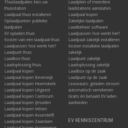
Thuislaadpalen: kies uw
Laadplein of meerdere
thuisstation
laadstations aansluiten
Laadpaal thuis installeren
Laadpaal kopen
Oplaadpunten: publieke
Zakelijke laadpalen
laadpalen
Laadbeheer software
EV opladen thuis
Laadpassen: hoe werkt het?
Kosten van een laadpaal thuis
Laadpaal zakelijk installeren
Laadpassen: hoe werkt het?
Kosten installatie laadpalen
Laadpunt thuis
zakelijk
Laadbox thuis
Laadpunt zakelijk
Laadoplossing thuis
Laadoplossing zakelijk
Laadpaal kopen
Laadbox op de zaak
Laadpaal kopen Beverwijk
Laadpunt op de zaak
Laadpaal kopen Heemskerk
Leaseauto: geladen stroom
Laadpaal kopen Uitgeest
automatisch verrekenen
Laadpaal kopen Castricum
Gratis én betaald EV laden
Laadpaal kopen IJmuiden
aanbieden
Laadpaal kopen Velsen
Laadpaal kopen Assendelft
EV KENNISCENTRUM
Laadpaal kopen Zaandam
Laadpaal kopen Krommenie