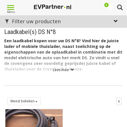
0
Toggle
Menu
navigation
Filter uw producten
Laadkabel(s) DS N°8
Een laadkabel kopen voor uw DS N°8? Vind hier de juiste
lader of mobiele thuislader, naast toelichting op de
eigenschappen van de oplaadkabel in combinatie met dit
model elektrische auto van het merk DS. Zo vindt u snel
de (overigens zeer voordelig geprijsde) juiste kabel of
thuislader voor de Crossback E-Tense.
Lees meer
De accu van de DS N°8 heeft een capaciteit van 74 kWh. De
lader in de auto laadt via 3 fase met maximaal 16A (3 x 3,7kW =
11kW).
De lader in de DS 3 Crossback kan ook laden via 1 fase met
Meest bekeken
1
maximaal 32A (1 x 7,4kW= 7,4kW).
Welk type laadkabel voor de DS N°8?
De DS N°8 heeft aan autozijde een aansluiting Type 2 en kan
laden via 3 fase met 16 ampère. Hiervoor is een EV laadkabel