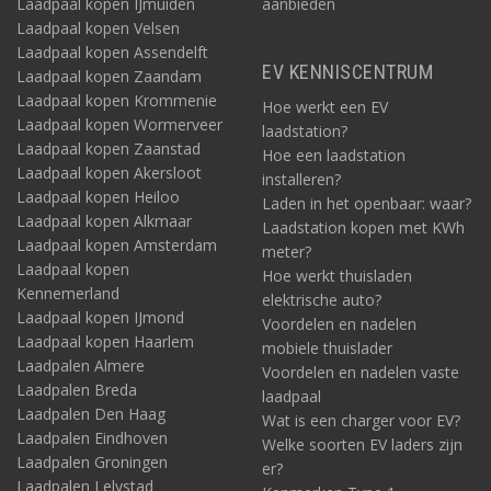
Laadpaal kopen IJmuiden
aanbieden
Laadpaal kopen Velsen
Laadpaal kopen Assendelft
EV KENNISCENTRUM
Laadpaal kopen Zaandam
Laadpaal kopen Krommenie
Hoe werkt een EV
Laadpaal kopen Wormerveer
laadstation?
Laadpaal kopen Zaanstad
Hoe een laadstation
Laadpaal kopen Akersloot
installeren?
Laadpaal kopen Heiloo
Laden in het openbaar: waar?
Laadpaal kopen Alkmaar
Laadstation kopen met KWh
Laadpaal kopen Amsterdam
meter?
Laadpaal kopen
Hoe werkt thuisladen
Kennemerland
elektrische auto?
Laadpaal kopen IJmond
Voordelen en nadelen
Laadpaal kopen Haarlem
mobiele thuislader
Laadpalen Almere
Voordelen en nadelen vaste
Laadpalen Breda
laadpaal
Laadpalen Den Haag
Wat is een charger voor EV?
Laadpalen Eindhoven
Welke soorten EV laders zijn
Laadpalen Groningen
er?
Laadpalen Lelystad