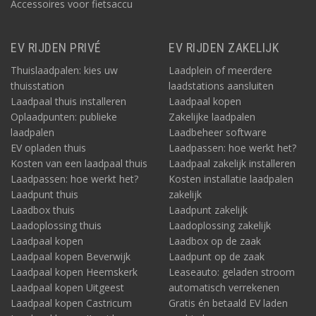
Accessoires voor fietsaccu
EV RIJDEN PRIVÉ
EV RIJDEN ZAKELIJK
Thuislaadpalen: kies uw
Laadplein of meerdere
thuisstation
laadstations aansluiten
Laadpaal thuis installeren
Laadpaal kopen
Oplaadpunten: publieke
Zakelijke laadpalen
laadpalen
Laadbeheer software
EV opladen thuis
Laadpassen: hoe werkt het?
Kosten van een laadpaal thuis
Laadpaal zakelijk installeren
Laadpassen: hoe werkt het?
Kosten installatie laadpalen
Laadpunt thuis
zakelijk
Laadbox thuis
Laadpunt zakelijk
Laadoplossing thuis
Laadoplossing zakelijk
Laadpaal kopen
Laadbox op de zaak
Laadpaal kopen Beverwijk
Laadpunt op de zaak
Laadpaal kopen Heemskerk
Leaseauto: geladen stroom
Laadpaal kopen Uitgeest
automatisch verrekenen
Laadpaal kopen Castricum
Gratis én betaald EV laden