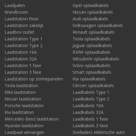
Laadpalen
Opel oplaadkabels
Wandboxen
Nissan oplaadkabels
Laadstation thuis
Audi oplaadkabels
Laadstation zakelijk
Volkswagen oplaadkabels
Laadbox outlet
Renault oplaadkabels
Laadstation Type 1
Tesla oplaadkabels
Laadstation Type 2
Jaguar oplaadkabels
Laadstation 16A
BMW oplaadkabels
Laadstation 32A
Mitsubishi oplaadkabels
Laadstation 1 fase
Volvo oplaadkabels
Laadstation 3 fase
Smart oplaadkabels
Laadstation op zonnepanelen
Kia oplaadkabels
Tesla laadstation
Citroën oplaadkabels
Mini laadstation
Laadkabels Type 1
Nissan laadstation
Laadkabels Type 2
Porsche laadstation
Laadkabels 16A
Kia laadstation
Laadkabels 32A
Mercedes-Benz laadstation
Laadkabels 1 fase
Hyundai laadstation
Laadkabels 3 fase
Laadpaal vervangen
Snelladers elektrische auto