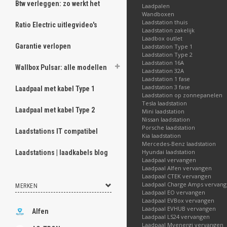
Btw verleggen: zo werkt het
Laadpalen
Wandboxen
Laadstation thuis
Ratio Electric uitlegvideo's
Laadstation zakelijk
Laadbox outlet
Garantie verlopen
Laadstation Type 1
Laadstation Type 2
Laadstation 16A
Wallbox Pulsar: alle modellen
Laadstation 32A
Laadstation 1 fase
Laadstation 3 fase
Laadpaal met kabel Type 1
Laadstation op zonnepanelen
Tesla laadstation
Laadpaal met kabel Type 2
Mini laadstation
Nissan laadstation
Porsche laadstation
Laadstations IT compatibel
Kia laadstation
Mercedes-Benz laadstation
Hyundai laadstation
Laadstations | laadkabels blog
Laadpaal vervangen
Laadpaal Alfen vervangen
Laadpaal CTEK vervangen
Laadpaal Charge Amps vervan
MERKEN
Laadpaal EO vervangen
Laadpaal EVBox vervangen
Laadpaal EVHUB vervangen
Alfen
Laadpaal LS24 vervangen
Laadpaal Myenergi vervangen