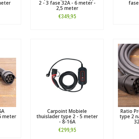
meter
2 - 3 fase 32A - 6 meter -
fase
2,5 meter
€349,95
Bestellen
6A
Carpoint Mobiele
Ratio P
6 meter
thuislader type 2 - 5 meter
type 2 n
- 8-16A
32
€299,95