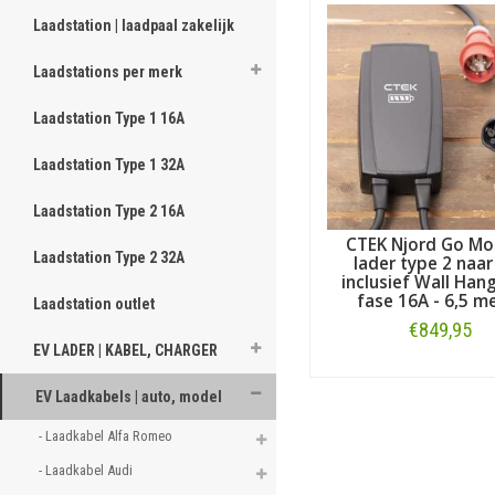
voor een ander merk dan DS
vermeld, hieronder voor alle
Laadstation | laadpaal zakelijk
Laadstations per merk
Laadstation Type 1 16A
Laadstation Type 1 32A
Laadstation Type 2 16A
CTEK Njord Go Mo
Laadstation Type 2 32A
lader type 2 naar
inclusief Wall Hang
fase 16A - 6,5 m
Laadstation outlet
€849,95
EV LADER | KABEL, CHARGER
Bestellen
EV Laadkabels | auto, model
- Laadkabel Alfa Romeo 
- Laadkabel Audi 