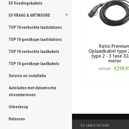
EV Voedingskabels
EV VRAAG & ANTWOORD
TOP 10 verkochte laadstations
TOP 10 goedkope laadstations
Ratio Premiu
Oplaadkabel type 
TOP 10 verkochte laadkabels
type 2 - 3 fase 32
meter
TOP 10 goedkope laadkabels
€299,9
€315,00
Service en installatie
Bestellen
Autoladen met dynamische
stroomtarieven
Uitverkoop
Retouren
EV LAADSTATIONS