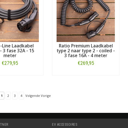
E-Line Laadkabel
Ratio Premium Laadkabel
- 3 fase 32A - 15
type 2 naar type 2 - coiled -
meter
3 fase 16A - 4 meter
€279,95
€269,95
Bestellen
Bestellen
1
2
3
4
Volgende Vorige
RTNER
EV ACCESSOIRES