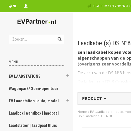
NL
GRATIS PAKKETVERZENDING
Laadkabel(s) DS N°8
Een laadkabel kopen voor 
eigenschappen van de opl
MENU
(overigens zeer voordelig
De accu van de DS N°8 heeft
EV LAADSTATIONS
De lader in de DS 3 Crossba
Wagenpark/ Semi-openbaar
Welk type laadkabel voor
De DS N°8 heeft aan autozij
PRODUCT
EV Laadstation | auto, model
fase, 16A geschikt.
Heeft u een 1 fasige aanslui
Home
/
EV Laadkabels | auto, mo
Laadbox | wandbox | laadpaal
kiezen van 7,4kW (1 x 32A) 
DS
/
Laadkabel DS N°8
Op zoek naar een oplaad
Laadstation | laadpaal thuis