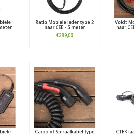
biele
Ratio Mobiele lader type 2
Voldt Mo
 meter
naar CEE - 5 meter
naar CEE
€399,00
Bestellen
biele
Carpoint Spiraalkabel type
CTEK la