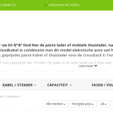
 VANAF €75,-
VERZENDING MET POSTNL
uw DS N°8? Vind hier de juiste lader of mobiele thuislader, na
aadkabel in combinatie met dit model elektrische auto van h
 geprijsde) juiste kabel of thuislader voor de Crossback E-Te
 een capaciteit van 74 kWh. De lader in de auto laadt via 3 fase me
Lees meer
ck kan ook laden via 1 fase met maximaal 32A (1 x 7,4kW= 7,4kW).
 de DS N°8?
de een aansluiting Type 2 en kan laden via 3 fase met 16 ampère. Hie
KABEL / STEKKER
CAPACITEIT
FASEN / V
ting thuis of op de zaak? In dat geval kunt u ook met maximaal 1 x 32
del
/
Laadkabel
of 22kW (3 x 32A waarvan de DS 3 1 x 32A zal gebruiken) aan laadve
Alle merken
Hoogste prijs
24
kabel voor een andere DS?
Zie dan ons overzicht met
alle laadka