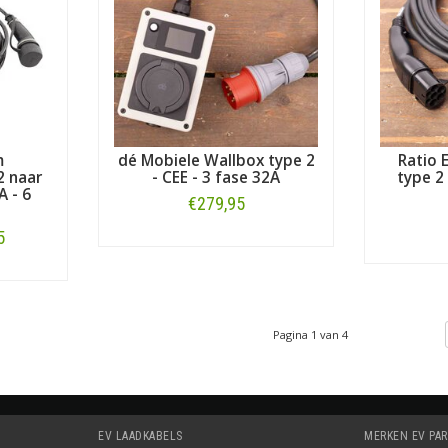
m
dé Mobiele Wallbox type 2
Ratio 
2 naar
- CEE - 3 fase 32A
type 2 
A - 6
€279,95
5
Bestellen
Pagina 1 van 4
EV LAADKABELS
MERKEN EV PA