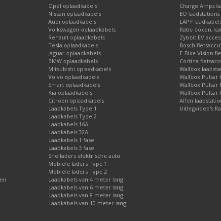
Opel oplaadkabels
Charge Amps laa
Nissan oplaadkabels
EO laadstations
Audi oplaadkabels
LAPP laadkabel
Volkswagen oplaadkabels
Ratio boxen, ka
Renault oplaadkabels
Zybbit EV acces
Tesla oplaadkabels
Bosch fietsaccu
Jaguar oplaadkabels
E-Bike Vision fi
BMW oplaadkabels
Cortina fietsacc
Mitsubishi oplaadkabels
Wallbox laadsta
Volvo oplaadkabels
Wallbox Pulsar 
Smart oplaadkabels
Wallbox Pulsar
Kia oplaadkabels
Wallbox Pulsar 
Citroën oplaadkabels
Alfen laadstati
Laadkabels Type 1
Uitlegvideo's Ra
Laadkabels Type 2
Laadkabels 16A
Laadkabels 32A
Laadkabels 1 fase
Laadkabels 3 fase
Snelladers elektrische auto
Mobiele laders Type 1
Mobiele laders Type 2
gen
Laadkabels van 4 meter lang
Laadkabels van 6 meter lang
Laadkabels van 8 meter lang
Laadkabels van 10 meter lang