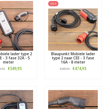
voor alle automerken
. Of kijk, zoals
SALE
biele lader type 2
Blaupunkt Mobiele lader
E - 3 fase 32A - 5
type 2 naar CEE - 3 fase
meter
16A - 8 meter
€549,95
€474,95
9,95
€549,95
Bestellen
Bestellen