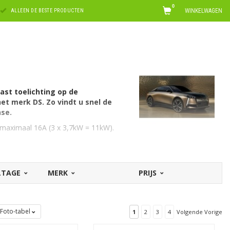
0
WINKELWAGEN
ALLEEN DE BESTE PRODUCTEN
ast toelichting op de
et merk DS. Zo vindt u snel de
nse.
t maximaal 16A (3 x 3,7kW = 11kW).
rvoor is een EV laadkabel Type 2, 3
OLTAGE
MERK
PRIJS
A laden. U kunt hiervoor een laadkabel
rmogen.
Foto-tabel
1
2
3
4
Volgende Vorige
bels voor DS
. Op zoek naar een kabel