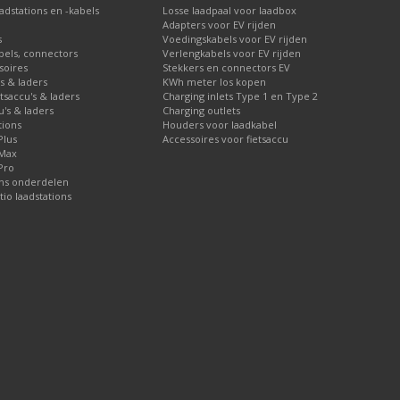
dstations en -kabels
Losse laadpaal voor laadbox
Adapters voor EV rijden
s
Voedingskabels voor EV rijden
bels, connectors
Verlengkabels voor EV rijden
soires
Stekkers en connectors EV
's & laders
KWh meter los kopen
etsaccu's & laders
Charging inlets Type 1 en Type 2
u's & laders
Charging outlets
tions
Houders voor laadkabel
Plus
Accessoires voor fietsaccu
 Max
Pro
ons onderdelen
tio laadstations