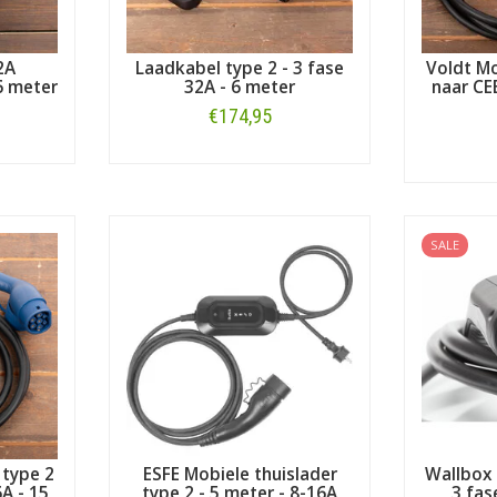
2A
Laadkabel type 2 - 3 fase
Voldt Mo
6 meter
32A - 6 meter
naar CEE
€174,95
Bestellen
SALE
 type 2
ESFE Mobiele thuislader
Wallbox 
6A - 15
type 2 - 5 meter - 8-16A
3 fas