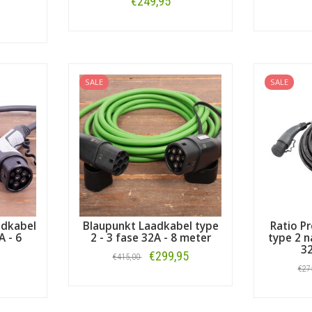
€249,95
Bestellen
SALE
SALE
adkabel
Blaupunkt Laadkabel type
Ratio P
A - 6
2 - 3 fase 32A - 8 meter
type 2 n
32
€299,95
€415,00
€27
Bestellen