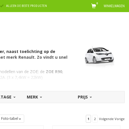
0
WINKELWAGEN
ALLEEN DE BESTE PRODUCTEN
er, naast toelichting op de
et merk Renault. Zo vindt u snel
e modellen van de ZOE: de
ZOE R90
,
32A. (3 x 7,4kW = 22kW)
. Hiervoor is een EV laadkabel Type 2,
OLTAGE
MERK
PRIJS
aadkabels voor Renault
. Op zoek naar
et
laadkabels voor alle automerken
.
OE
.
Foto-tabel
1
2
Volgende Vorige