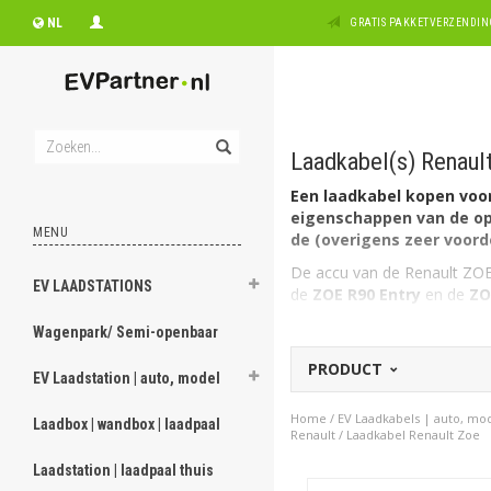
NL
GRATIS PAKKETVERZENDING
Laadkabel(s) Renaul
Een laadkabel kopen voor 
eigenschappen van de opl
MENU
de (overigens zeer voorde
De accu van de Renault ZOE 
EV LAADSTATIONS
de
ZOE R90 Entry
en de
ZO
Welk type laadkabel voor
Wagenpark/ Semi-openbaar
De Renault ZOE heeft aan au
PRODUCT
3 fase, 32A geschikt.
EV Laadstation | auto, model
Op zoek naar een oplaad
Home
/
EV Laadkabels | auto, mo
Laadbox | wandbox | laadpaal
een kabel voor een ander m
Renault
/
Laadkabel Renault Zoe
Of kijk, zoals vermeld, hier
Laadstation | laadpaal thuis