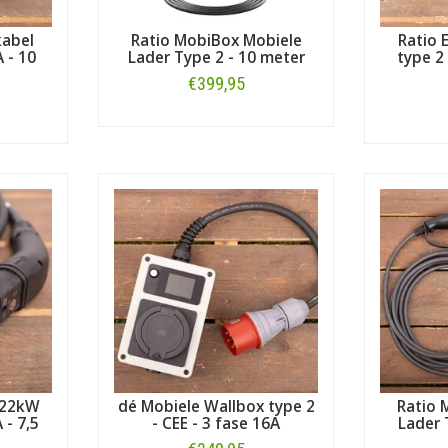
kabel
Ratio MobiBox Mobiele
Ratio 
 - 10
Lader Type 2 - 10 meter
type 2 
€399,95
Bestellen
 22kW
dé Mobiele Wallbox type 2
Ratio 
 - 7,5
- CEE - 3 fase 16A
Lader 