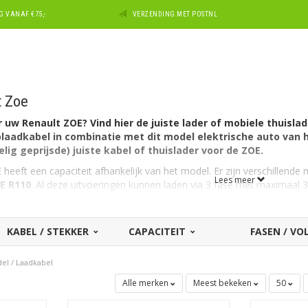
 VANAF €75,-
VERZENDING MET POSTNL
t Zoe
uw Renault ZOE? Vind hier de juiste lader of mobiele thuislad
aadkabel in combinatie met dit model elektrische auto van h
lig geprijsde) juiste kabel of thuislader voor de ZOE.
heeft een capaciteit afhankelijk van het model. Er zijn verschillend
Lees meer
E R110
. Al deze uitvoeringen kunnen laden via 3 fase met maximaal 
 de Renault ZOE?
tozijde een aansluiting Type 2 en kan laden via 3 fase met 32 ampère
KABEL / STEKKER
CAPACITEIT
FASEN / V
kabel voor een andere Renault?
Zie dan ons overzicht met
alle l
del
/
Laadkabel
erk dan Renault? Maak dan uw keuze bij ons uitgebreide overzicht m
onder voor alle laders en thuisladers die geschikt zijn voor het model
Z
Alle merken
Meest bekeken
50