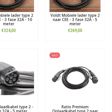
biele lader type 2
Voldt Mobiele lader type 2
 - 3 fase 32A - 10
naar CEE - 3 fase 32A - 5
meter
meter
€324,00
€269,00
Bestellen
Bestellen
SALE
laadkabel type 2 -
Ratio Premium
e 32A - 5 meter
Oplaadkabel type 2 naar