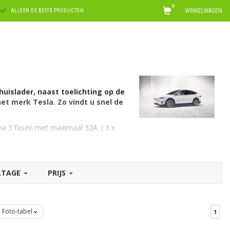
0
WINKELWAGEN
ALLEEN DE BESTE PRODUCTEN
huislader, naast toelichting op de
t merk Tesla. Zo vindt u snel de
ia 3 fasen met maximaal 32A. ( 3 x
2 ampère. Hiervoor is een EV laadkabel
OLTAGE
PRIJS
dkabels voor Tesla
. Op zoek naar een
kabels voor alle automerken
. Of
el X 100D
.
Foto-tabel
1