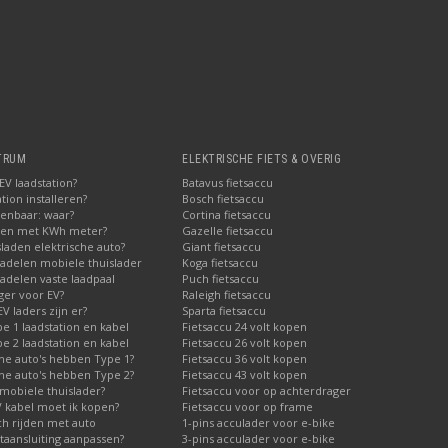
TRUM
ELEKTRISCHE FIETS & OVERIG
V laadstation?
Batavus fietsaccu
tion installeren?
Bosch fietsaccu
penbaar: waar?
Cortina fietsaccu
pen met KWh meter?
Gazelle fietsaccu
laden elektrische auto?
Giant fietsaccu
adelen mobiele thuislader
Koga fietsaccu
adelen vaste laadpaal
Puch fietsaccu
ger voor EV?
Raleigh fietsaccu
V laders zijn er?
Sparta fietsaccu
 1 laadstation en kabel
Fietsaccu 24 volt kopen
 2 laadstation en kabel
Fietsaccu 26 volt kopen
he auto's hebben Type 1?
Fietsaccu 36 volt kopen
he auto's hebben Type 2?
Fietsaccu 43 volt kopen
mobiele thuislader?
Fietsaccu voor op achterdrager
V kabel moet ik kopen?
Fietsaccu voor op frame
ch rijden met auto
1-pins acculader voor e-bike
taansluiting aanpassen?
3-pins acculader voor e-bike