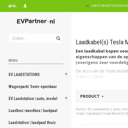
NL
GRATIS PAKKETVERZENDING
Laadkabel(s) Tesla 
Een laadkabel kopen voor 
eigenschappen van de opl
MENU
(overigens zeer voordelig
De accu van de Tesla Model 
EV LAADSTATIONS
7,4kW = 22kW)
Welk type laadkabel voor
Wagenpark/ Semi-openbaar
De Tesla Model X 100D heeft
PRODUCT
Type 2, 3 fase, 32A geschikt
EV Laadstation | auto, model
Op zoek naar een oplaad
Home
/
EV Laadkabels | auto, mo
Laadbox | wandbox | laadpaal
kabel voor een ander merk 
Tesla
/
Laadkabel Tesla Model X 1
kijk, zoals vermeld, hierond
Laadstation | laadpaal thuis