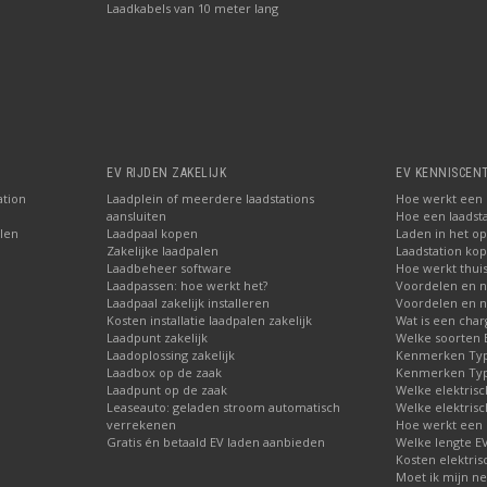
Laadkabels van 10 meter lang
EV RIJDEN ZAKELIJK
EV KENNISCEN
ation
Laadplein of meerdere laadstations
Hoe werkt een E
aansluiten
Hoe een laadsta
len
Laadpaal kopen
Laden in het o
Zakelijke laadpalen
Laadstation ko
Laadbeheer software
Hoe werkt thuis
Laadpassen: hoe werkt het?
Voordelen en n
Laadpaal zakelijk installeren
Voordelen en n
Kosten installatie laadpalen zakelijk
Wat is een char
Laadpunt zakelijk
Welke soorten E
Laadoplossing zakelijk
Kenmerken Type
Laadbox op de zaak
Kenmerken Type
Laadpunt op de zaak
Welke elektrisc
Leaseauto: geladen stroom automatisch
Welke elektrisc
verrekenen
Hoe werkt een 
Gratis én betaald EV laden aanbieden
Welke lengte E
Kosten elektris
Moet ik mijn ne