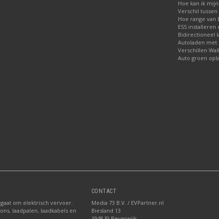
Hoe kan ik mijn
Verschil tussen 
Hoe range van E
ESS installeren
Bidirectioneel 
Autoladen met
Verschillen Wal
Auto groen opl
CONTACT
 gaat om elektrisch vervoer.
Media 73 B.V. / EVPartner.nl
ions, laadpalen, laadkabels en
Biesland 13
1948 RJ Beverwijk