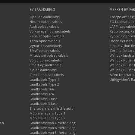
EV LAADKABELS
MERKEN EV PA
Opel oplaadkabels
Charge Amps laa
Nissan oplaadkabels
EO laadstations
Audi oplaadkabels
LAPP laadkabel
Volkswagen oplaadkabels
Ratio boxen, ka
Renault oplaadkabels
Zybbit EV acces
Tesla oplaadkabels
Bosch fietsaccu
Jaguar oplaadkabels
E-Bike Vision fi
BMW oplaadkabels
Cortina fietsacc
Mitsubishi oplaadkabels
Wallbox laadsta
Volvo oplaadkabels
Wallbox Pulsar 
Smart oplaadkabels
Wallbox Pulsar
Kia oplaadkabels
Wallbox Pulsar 
Citroën oplaadkabels
Alfen laadstati
Laadkabels Type 1
Uitlegvideo's Ra
Laadkabels Type 2
Laadkabels 16A
Laadkabels 32A
Laadkabels 1 fase
Laadkabels 3 fase
Snelladers elektrische auto
Mobiele laders Type 1
Mobiele laders Type 2
gen
Laadkabels van 4 meter lang
Laadkabels van 6 meter lang
Laadkabels van 8 meter lang