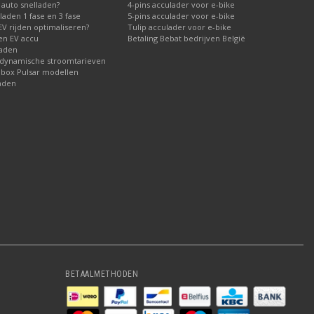
 auto snelladen?
4-pins acculader voor e-bike
laden 1 fase en 3 fase
5-pins acculader voor e-bike
V rijden optimaliseren?
Tulip acculader voor e-bike
 en EV accu
Betaling Bebat bedrijven België
laden
 dynamische stroomtarieven
lbox Pulsar modellen
aden
BETAALMETHODEN