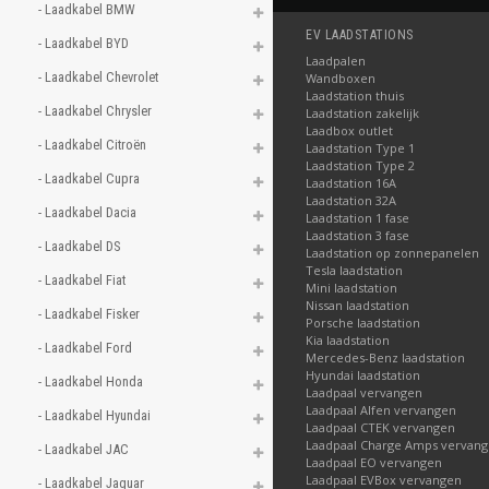
- Laadkabel BMW 
EV LAADSTATIONS
- Laadkabel BYD 
Laadpalen
- Laadkabel Chevrolet 
Wandboxen
Laadstation thuis
- Laadkabel Chrysler 
Laadstation zakelijk
Laadbox outlet
- Laadkabel Citroën 
Laadstation Type 1
Laadstation Type 2
- Laadkabel Cupra 
Laadstation 16A
Laadstation 32A
- Laadkabel Dacia 
Laadstation 1 fase
Laadstation 3 fase
- Laadkabel DS 
Laadstation op zonnepanelen
Tesla laadstation
- Laadkabel Fiat 
Mini laadstation
Nissan laadstation
- Laadkabel Fisker 
Porsche laadstation
Kia laadstation
- Laadkabel Ford 
Mercedes-Benz laadstation
Hyundai laadstation
- Laadkabel Honda 
Laadpaal vervangen
Laadpaal Alfen vervangen
- Laadkabel Hyundai 
Laadpaal CTEK vervangen
Laadpaal Charge Amps vervan
- Laadkabel JAC 
Laadpaal EO vervangen
Laadpaal EVBox vervangen
- Laadkabel Jaguar 