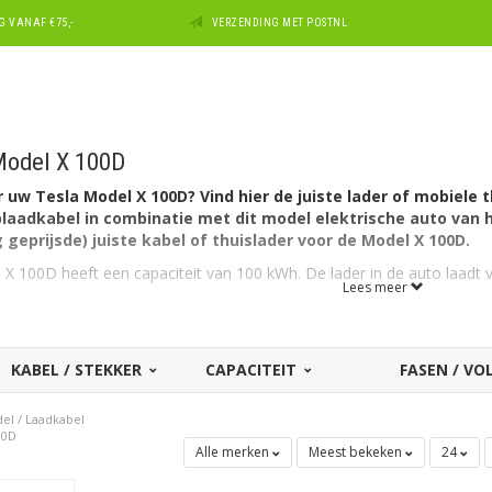
 VANAF €75,-
VERZENDING MET POSTNL
Model X 100D
uw Tesla Model X 100D? Vind hier de juiste lader of mobiele t
aadkabel in combinatie met dit model elektrische auto van he
 geprijsde) juiste kabel of thuislader voor de Model X 100D.
X 100D heeft een capaciteit van 100 kWh. De lader in de auto laadt v
Lees meer
 de Tesla Model X 100D?
 aan autozijde een aansluiting Type 2 en kan laden via 3 fase met 3
KABEL / STEKKER
CAPACITEIT
FASEN / V
.
kabel voor een andere Tesla?
Zie dan ons overzicht met
alle laa
del
/
Laadkabel
dan Tesla? Maak dan uw keuze bij ons uitgebreide overzicht met
laad
00D
er voor alle laders en thuisladers die geschikt zijn voor het model
Mod
Alle merken
Meest bekeken
24