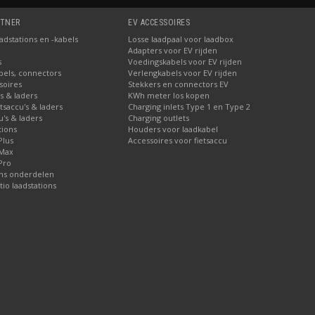
RTNER
EV ACCESSOIRES
dstations en -kabels
Losse laadpaal voor laadbox
Adapters voor EV rijden
s
Voedingskabels voor EV rijden
bels, connectors
Verlengkabels voor EV rijden
soires
Stekkers en connectors EV
's & laders
KWh meter los kopen
etsaccu's & laders
Charging inlets Type 1 en Type 2
u's & laders
Charging outlets
tions
Houders voor laadkabel
Plus
Accessoires voor fietsaccu
 Max
Pro
ons onderdelen
tio laadstations