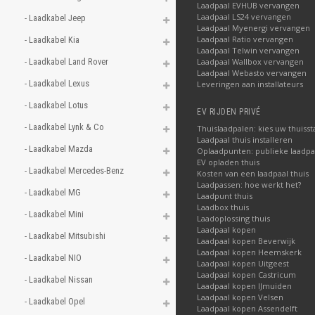
Laadpaal EVHUB vervangen
Laadpaal LS24 vervangen
- Laadkabel Jeep 
Laadpaal Myenergi vervangen
Laadpaal Ratio vervangen
- Laadkabel Kia 
Laadpaal Telwin vervangen
- Laadkabel Land Rover 
Laadpaal Wallbox vervangen
Laadpaal Webasto vervangen
- Laadkabel Lexus 
Leveringen aan installateurs
- Laadkabel Lotus 
EV RIJDEN PRIVÉ
- Laadkabel Lynk & Co 
Thuislaadpalen: kies uw thuisst
Laadpaal thuis installeren
- Laadkabel Mazda 
Oplaadpunten: publieke laadpa
EV opladen thuis
- Laadkabel Mercedes-Benz 
Kosten van een laadpaal thuis
Laadpassen: hoe werkt het?
- Laadkabel MG 
Laadpunt thuis
Laadbox thuis
- Laadkabel Mini 
Laadoplossing thuis
Laadpaal kopen
- Laadkabel Mitsubishi 
Laadpaal kopen Beverwijk
Laadpaal kopen Heemskerk
- Laadkabel NIO 
Laadpaal kopen Uitgeest
Laadpaal kopen Castricum
- Laadkabel Nissan 
Laadpaal kopen IJmuiden
Laadpaal kopen Velsen
- Laadkabel Opel 
Laadpaal kopen Assendelft