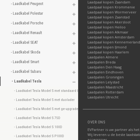
Laadpaal kopen Zaandam
- Laadkabel Peugeot 
Laadpaal kopen Krommenie
Laadpaal kopen Wormerveer
- Laadkabel Polestar 
Laadpaal kopen Zaanstad
Laadpaal kopen Akersloot
- Laadkabel Porsche 
Laadpaal kopen Heiloo
Laadpaal kopen Alkmaar
- Laadkabel Renault 
Laadpaal kopen Amsterdam
Laadpaal kopen Kennemerland
- Laadkabel SEAT 
Laadpaal kopen IJmond
- Laadkabel Skoda 
Laadpaal kopen Haarlem
Laadpalen Almere
- Laadkabel Smart 
Laadpalen Breda
Laadpalen Den Haag
- Laadkabel Subaru 
Laadpalen Eindhoven
Laadpalen Groningen
- Laadkabel Tesla 
Laadpalen Lelystad
Laadpalen Maastricht
- Laadkabel Tesla Model S met standaard lader 
Laadpalen Rotterdam
Laadpalen Utrecht
- Laadkabel Tesla Model S met duolader 
- Laadkabel Tesla Model S met ge-upgrade lader 
- Laadkabel Tesla Model S 75D 
OVER ONS
- Laadkabel Tesla Model S 100D 
EVPartner is uw partner als het
Wij leveren u de beste laadstat
- Laadkabel Tesla Model S P100D 
accessoires.