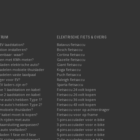
TRUM
ELEKTRISCHE FIETS & OVERIG
V laadstation?
Batavus fietsaccu
tion installeren?
Bosch fietsaccu
penbaar: waar?
Cortina fietsaccu
pen met KWh meter?
Gazelle fietsaccu
laden elektrische auto?
Giant fietsaccu
adelen mobiele thuislader
Koga fietsaccu
adelen vaste laadpaal
Puch fietsaccu
ger voor EV?
Raleigh fietsaccu
V laders zijn er?
Sparta fietsaccu
 1 laadstation en kabel
Fietsaccu 24 volt kopen
 2 laadstation en kabel
Fietsaccu 26 volt kopen
he auto's hebben Type 1?
Fietsaccu 36 volt kopen
he auto's hebben Type 2?
Fietsaccu 43 volt kopen
mobiele thuislader?
Fietsaccu voor op achterdrager
V kabel moet ik kopen?
Fietsaccu voor op frame
ch rijden met auto
1-pins acculader voor e-bike
taansluiting aanpassen?
3-pins acculader voor e-bike
 auto snelladen?
4-pins acculader voor e-bike
laden 1 fase en 3 fase
5-pins acculader voor e-bike
V rijden optimaliseren?
Tulip acculader voor e-bike