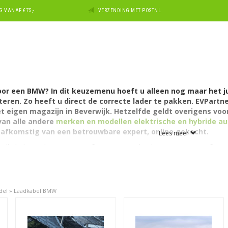
 VANAF €75,-
VERZENDING MET POSTNL
or een BMW? In dit keuzemenu hoeft u alleen nog maar het ju
eren. Zo heeft u direct de correcte lader te pakken. EVPartne
t eigen magazijn in Beverwijk. Hetzelfde geldt overigens voo
an alle andere
merken en modellen elektrische en hybride au
 afkomstig van een betrouwbare expert, online gekocht.
Lees meer
aadkabels van het
Type (1 of 2)
, voor een laadcapaciteit
(16A of 32A
advoorkeuren en 'laadparkeersituatie'. Het zijn
laadkabels voor op
of kantoor, zoals kabels voor Mode 3 (gecontroleerd) laden. U vindt o
BMW elektrische auto via het reguliere 220-230V stopcontact.
del
»
Laadkabel BMW
 plug-in hybride auto's: de 225xe iPerformance, de 330e eDrive, de 
aarnaast heeft BMW een 100% elektrische auto; de BMW i3 deze is er