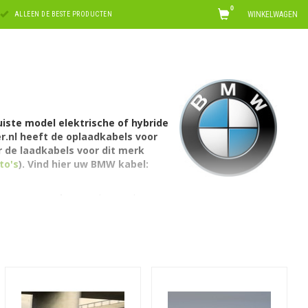
0
WINKELWAGEN
ALLEEN DE BESTE PRODUCTEN
iste model elektrische of hybride
r.nl heeft de oplaadkabels voor
r de laadkabels voor dit merk
to's
). Vind hier uw BMW kabel:
)
en met een
lengte
die past bij uw
enbare laadpunten
en
voor een
p deze pagina('s) ook
mobiele laders
530e iPerformance, de 740e eDrive, de
 in verschillende uitvoeringen.