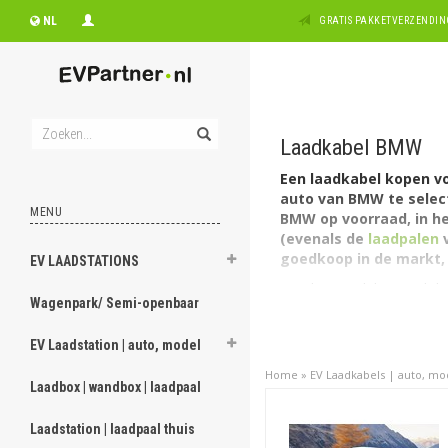
NL
GRATIS PAKKETVERZENDING
Laadkabel BMW
Een laadkabel kopen vo
auto van BMW te select
MENU
BMW op voorraad, in he
(evenals de
laadpalen
v
goedkoop in de markt,
EV LAADSTATIONS
Kies het model en vindt l
Wagenpark/ Semi-openbaar
eigen model EV auto, opla
outlet laadbox
bij huis 
EV Laadstation | auto, model
voor het opladen van uw 
Home
»
EV Laadkabels | auto, mo
Laders voor BMW
Laadbox | wandbox | laadpaal
Het Duitse merk heeft zes
BMW i8 en de X5 eDrive. D
Laadstation | laadpaal thuis