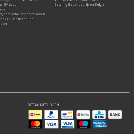
 en EV accu
Betaling Bebat bedrijven België
laden
 dynamische stroomtarieven
lbox Pulsar modellen
aden
BETAALMETHODEN