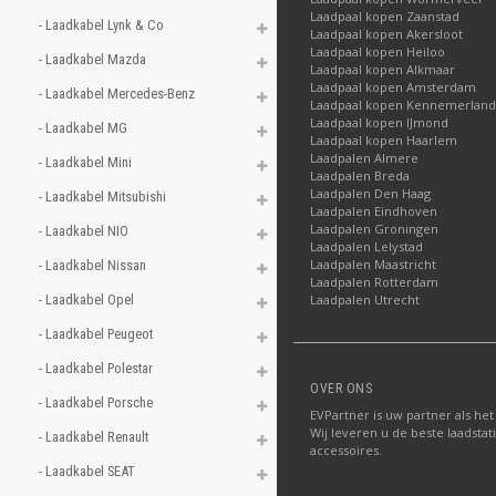
Laadpaal kopen Zaanstad
- Laadkabel Lynk & Co 
Laadpaal kopen Akersloot
Laadpaal kopen Heiloo
- Laadkabel Mazda 
Laadpaal kopen Alkmaar
Laadpaal kopen Amsterdam
- Laadkabel Mercedes-Benz 
Laadpaal kopen Kennemerland
Laadpaal kopen IJmond
- Laadkabel MG 
Laadpaal kopen Haarlem
Laadpalen Almere
- Laadkabel Mini 
Laadpalen Breda
Laadpalen Den Haag
- Laadkabel Mitsubishi 
Laadpalen Eindhoven
Laadpalen Groningen
- Laadkabel NIO 
Laadpalen Lelystad
Laadpalen Maastricht
- Laadkabel Nissan 
Laadpalen Rotterdam
- Laadkabel Opel 
Laadpalen Utrecht
- Laadkabel Peugeot 
- Laadkabel Polestar 
OVER ONS
- Laadkabel Porsche 
EVPartner is uw partner als het
Wij leveren u de beste laadstat
- Laadkabel Renault 
accessoires.
- Laadkabel SEAT 