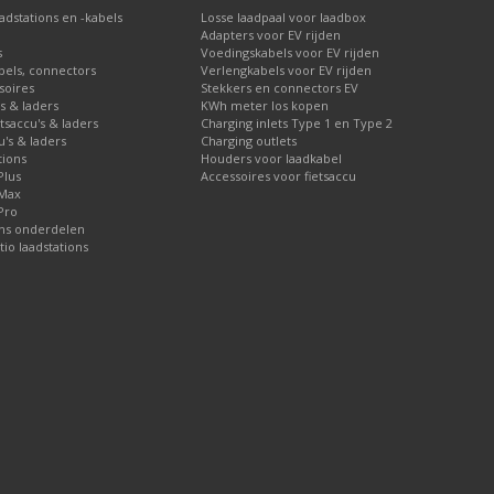
dstations en -kabels
Losse laadpaal voor laadbox
a 1 fase met 16A. Hiervoor is een
Adapters voor EV rijden
s
Voedingskabels voor EV rijden
bels, connectors
Verlengkabels voor EV rijden
et 16A. Hiervoor is een laadkabel type
soires
Stekkers en connectors EV
's & laders
KWh meter los kopen
iervoor is een laadkabel type 2, 1
etsaccu's & laders
Charging inlets Type 1 en Type 2
u's & laders
Charging outlets
tions
Houders voor laadkabel
 met 16A. Hiervoor is een laadkabel
Plus
Accessoires voor fietsaccu
 Max
Pro
ons onderdelen
tio laadstations
a 1 fase met 32A. Hiervoor is een
a 3 fase met 16A. Hiervoor is een
aden via 1 fase met 32A. Hiervoor is
den via 3 fase met 16A. Hiervoor is
ikte laadkabel!