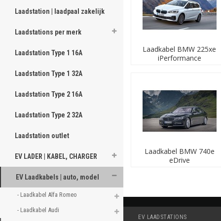
De
BMW 225xe iP
maximaal 16A.
Laadstation | laadpaal zakelijk
De
BMW 330e eDr
De
BMW 530e iPe
Laadstations per merk
maximaal 16A.
Laadkabel BMW 225xe
De
BMW 740e eDr
Laadstation Type 1 16A
iPerformance
De
BMW X5 eDriv
De
BMW i8
heeft ee
Laadstation Type 1 32A
De BMW i3 is beschikba
Laadstation Type 2 16A
De
BMW i3 met 2
maximaal 32A.
Laadstation Type 2 32A
De
BMW i3 met 3
maximaal 16A (3 x 
Laadstation outlet
De
BMW i3 met 7
maximaal 32A.
Laadkabel BMW 740e
EV LADER | KABEL, CHARGER
De
BMW i3 met 1
eDrive
maximaal 16A.
EV Laadkabels | auto, model
"Welke laadkabel moet
- Laadkabel Alfa Romeo 
De
BMW 225xe iP
laadkabel type 2, 1 
- Laadkabel Audi 
De
BMW 330e eDr
EV LAADSTATIONS