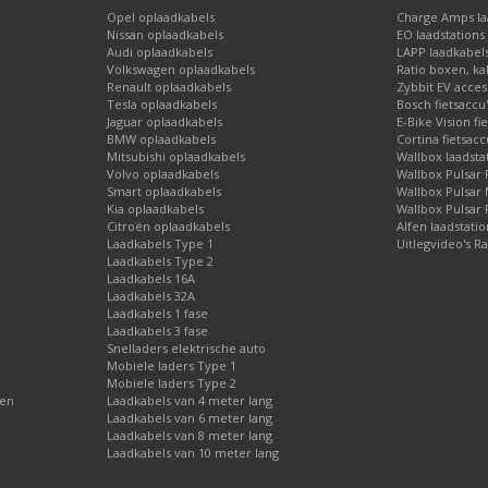
geschikt.
Opel oplaadkabels
Charge Amps laa
rformance
heeft een type 2 aansluiting aan autozijde en kan laden vi
Nissan oplaadkabels
EO laadstations
Audi oplaadkabels
LAPP laadkabel
fase, 16A geschikt.
Volkswagen oplaadkabels
Ratio boxen, ka
e
heeft een type 2 aansluiting aan autozijde en kan laden via 1 fase m
Renault oplaadkabels
Zybbit EV acces
ikt.
Tesla oplaadkabels
Bosch fietsaccu
n type 2 aansluiting aan autozijde en kan laden via 1 fase met 32A. H
Jaguar oplaadkabels
E-Bike Vision fi
BMW oplaadkabels
Cortina fietsacc
Mitsubishi oplaadkabels
Wallbox laadsta
ive
heeft een type 2 aansluiting aan autozijde en kan laden via 1 fase
Volvo oplaadkabels
Wallbox Pulsar 
geschikt.
Smart oplaadkabels
Wallbox Pulsar
Kia oplaadkabels
Wallbox Pulsar 
W i3
Citroën oplaadkabels
Alfen laadstati
Laadkabels Type 1
Uitlegvideo's Ra
2kWh accu
heeft een type 2 aansluiting aan autozijde en kan laden vi
Laadkabels Type 2
 fase, 32A geschikt.
Laadkabels 16A
3kWh accu
heeft een type 2 aansluiting aan autozijde en kan laden vi
Laadkabels 32A
Laadkabels 1 fase
fase, 16A geschikt.
Laadkabels 3 fase
4 kW boordlader
heeft een type 2 aansluiting aan autozijde en kan l
Snelladers elektrische auto
2, 1 fase, 32A geschikt.
Mobiele laders Type 1
 kW boordlader
heeft een type 2 aansluiting aan autozijde en kan la
Mobiele laders Type 2
gen
Laadkabels van 4 meter lang
2, 3 fase, 16A geschikt.
Laadkabels van 6 meter lang
Laadkabels van 8 meter lang
el van BMW dat van toepassing is en u vindt de meeste gesch
Laadkabels van 10 meter lang