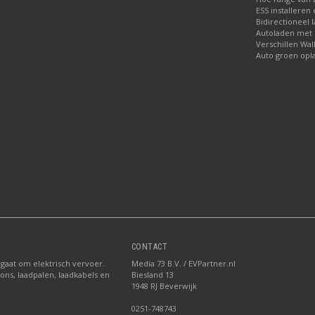
ESS installeren
Bidirectioneel 
Autoladen met
Verschillen Wal
Auto groen opl
CONTACT
 gaat om elektrisch vervoer.
Media 73 B.V. / EVPartner.nl
ions, laadpalen, laadkabels en
Biesland 13
1948 RJ Beverwijk
0251-748743