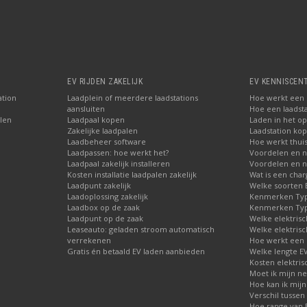
EV RIJDEN ZAKELIJK
EV KENNISCEN
ation
Laadplein of meerdere laadstations
Hoe werkt een E
aansluiten
Hoe een laadsta
len
Laadpaal kopen
Laden in het o
Zakelijke laadpalen
Laadstation ko
Laadbeheer software
Hoe werkt thuis
Laadpassen: hoe werkt het?
Voordelen en n
Laadpaal zakelijk installeren
Voordelen en n
Kosten installatie laadpalen zakelijk
Wat is een char
Laadpunt zakelijk
Welke soorten E
Laadoplossing zakelijk
Kenmerken Type
Laadbox op de zaak
Kenmerken Type
Laadpunt op de zaak
Welke elektrisc
Leaseauto: geladen stroom automatisch
Welke elektrisc
verrekenen
Hoe werkt een 
Gratis én betaald EV laden aanbieden
Welke lengte E
Kosten elektris
Moet ik mijn ne
Hoe kan ik mijn
Verschil tussen 
Hoe range van E