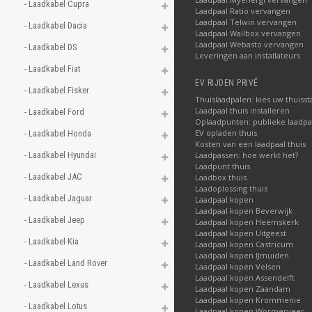
- Laadkabel Cupra 
Laadpaal Ratio vervangen
Laadpaal Telwin vervangen
- Laadkabel Dacia 
Laadpaal Wallbox vervangen
Laadpaal Webasto vervangen
- Laadkabel DS 
Leveringen aan installateurs
- Laadkabel Fiat 
EV RIJDEN PRIVÉ
- Laadkabel Fisker 
Thuislaadpalen: kies uw thuisst
Laadpaal thuis installeren
- Laadkabel Ford 
Oplaadpunten: publieke laadpa
EV opladen thuis
- Laadkabel Honda 
Kosten van een laadpaal thuis
- Laadkabel Hyundai 
Laadpassen: hoe werkt het?
Laadpunt thuis
- Laadkabel JAC 
Laadbox thuis
Laadoplossing thuis
- Laadkabel Jaguar 
Laadpaal kopen
Laadpaal kopen Beverwijk
- Laadkabel Jeep 
Laadpaal kopen Heemskerk
Laadpaal kopen Uitgeest
- Laadkabel Kia 
Laadpaal kopen Castricum
Laadpaal kopen IJmuiden
- Laadkabel Land Rover 
Laadpaal kopen Velsen
Laadpaal kopen Assendelft
- Laadkabel Lexus 
Laadpaal kopen Zaandam
Laadpaal kopen Krommenie
- Laadkabel Lotus 
Laadpaal kopen Wormerveer