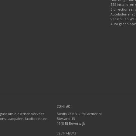
ESS installeren
Bidirectioneel 
Autoladen met
Verschillen Wal
Auto groen opl
CONTACT
 gaat om elektrisch vervoer.
Media 73 B.V. / EVPartner.nl
ions, laadpalen, laadkabels en
Biesland 13
1948 RJ Beverwijk
0251-748743