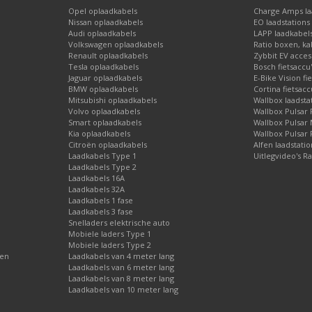
ikt.
Opel oplaadkabels
Charge Amps laa
el van Opel en u vindt de meeste geschikte laadstations!
Nissan oplaadkabels
EO laadstations
Audi oplaadkabels
LAPP laadkabel
Volkswagen oplaadkabels
Ratio boxen, ka
Renault oplaadkabels
Zybbit EV acces
Tesla oplaadkabels
Bosch fietsaccu
Jaguar oplaadkabels
E-Bike Vision fi
BMW oplaadkabels
Cortina fietsacc
Mitsubishi oplaadkabels
Wallbox laadsta
Volvo oplaadkabels
Wallbox Pulsar 
Smart oplaadkabels
Wallbox Pulsar
Kia oplaadkabels
Wallbox Pulsar 
Citroën oplaadkabels
Alfen laadstati
Laadkabels Type 1
Uitlegvideo's Ra
Laadkabels Type 2
Laadkabels 16A
Laadkabels 32A
Laadkabels 1 fase
Laadkabels 3 fase
Snelladers elektrische auto
Mobiele laders Type 1
Mobiele laders Type 2
gen
Laadkabels van 4 meter lang
Laadkabels van 6 meter lang
Laadkabels van 8 meter lang
Laadkabels van 10 meter lang