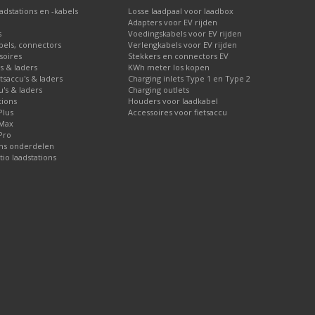
dstations en -kabels
Losse laadpaal voor laadbox
Adapters voor EV rijden
s
Voedingskabels voor EV rijden
bels, connectors
Verlengkabels voor EV rijden
soires
Stekkers en connectors EV
's & laders
KWh meter los kopen
etsaccu's & laders
Charging inlets Type 1 en Type 2
u's & laders
Charging outlets
tions
Houders voor laadkabel
Plus
Accessoires voor fietsaccu
 Max
Pro
ons onderdelen
tio laadstations