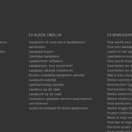
EV RIJDEN ZAKELIJK
EV KENNISCEN
ation
Laadplein of meerdere laadstations
Hoe werkt een E
aansluiten
Hoe een laadsta
len
Laadpaal kopen
Laden in het o
Zakelijke laadpalen
Laadstation ko
Laadbeheer software
Hoe werkt thuis
Laadpassen: hoe werkt het?
Voordelen en n
Laadpaal zakelijk installeren
Voordelen en n
Kosten installatie laadpalen zakelijk
Wat is een char
Laadpunt zakelijk
Welke soorten E
Laadoplossing zakelijk
Kenmerken Type
Laadbox op de zaak
Kenmerken Type
Laadpunt op de zaak
Welke elektrisc
Leaseauto: geladen stroom automatisch
Welke elektrisc
verrekenen
Hoe werkt een 
Gratis én betaald EV laden aanbieden
Welke lengte E
Kosten elektris
Moet ik mijn ne
Hoe kan ik mijn
Verschil tussen 
Hoe range van E