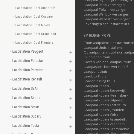
Laadpaal Ratio vervangen
- Laadstation Opel Ampera-E 
Laadpaal Telwin vervangen
Laadpaal Wallbox vervangen
- Laadstation Opel Corsa-e 
Laadpaal Webasto vervangen
Leveringen aan installateurs
- Laadstation Opel Mokka 
- Laadstation Opel Grandland 
EV RIJDEN PRIVÉ
- Laadstation Opel Frontera 
Thuislaadpalen: kies uw thuisst
Laadpaal thuis installeren
- Laadstation Peugeot 
Oplaadpunten: publieke laadpa
EV opladen thuis
- Laadstation Polestar 
Kosten van een laadpaal thuis
Laadpassen: hoe werkt het?
- Laadstation Porsche 
Laadpunt thuis
Laadbox thuis
- Laadstation Renault 
Laadoplossing thuis
Laadpaal kopen
- Laadstation SEAT 
Laadpaal kopen Beverwijk
Laadpaal kopen Heemskerk
- Laadstation Skoda 
Laadpaal kopen Uitgeest
Laadpaal kopen Castricum
- Laadstation Smart 
Laadpaal kopen IJmuiden
Laadpaal kopen Velsen
- Laadstation Subaru 
Laadpaal kopen Assendelft
Laadpaal kopen Zaandam
- Laadstation Tesla 
Laadpaal kopen Krommenie
Laadpaal kopen Wormerveer