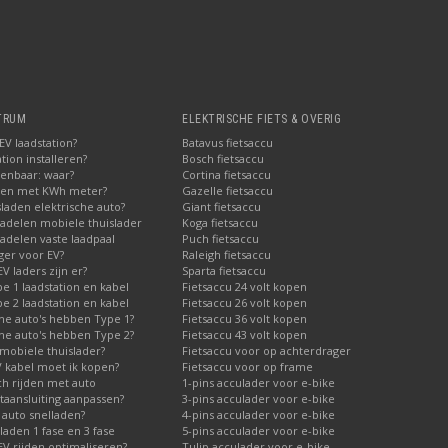
TRUM
ELEKTRISCHE FIETS & OVERIG
V laadstation?
Batavus fietsaccu
tion installeren?
Bosch fietsaccu
penbaar: waar?
Cortina fietsaccu
pen met KWh meter?
Gazelle fietsaccu
laden elektrische auto?
Giant fietsaccu
adelen mobiele thuislader
Koga fietsaccu
adelen vaste laadpaal
Puch fietsaccu
ger voor EV?
Raleigh fietsaccu
V laders zijn er?
Sparta fietsaccu
 1 laadstation en kabel
Fietsaccu 24 volt kopen
 2 laadstation en kabel
Fietsaccu 26 volt kopen
he auto's hebben Type 1?
Fietsaccu 36 volt kopen
he auto's hebben Type 2?
Fietsaccu 43 volt kopen
mobiele thuislader?
Fietsaccu voor op achterdrager
V kabel moet ik kopen?
Fietsaccu voor op frame
ch rijden met auto
1-pins acculader voor e-bike
taansluiting aanpassen?
3-pins acculader voor e-bike
 auto snelladen?
4-pins acculader voor e-bike
laden 1 fase en 3 fase
5-pins acculader voor e-bike
V rijden optimaliseren?
Tulip acculader voor e-bike