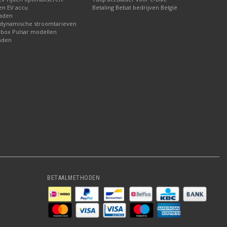
 en EV accu
Betaling Bebat bedrijven België
laden
 dynamische stroomtarieven
lbox Pulsar modellen
aden
BETAALMETHODEN