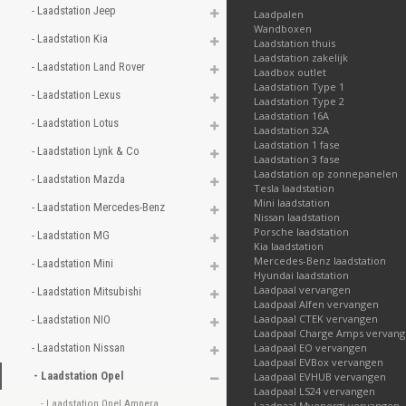
2, 1 fase, 32A gesch
- Laadstation Jeep 
Laadpalen
Kies hieronder het mod
Wandboxen
- Laadstation Kia 
Laadstation thuis
Laadstation zakelijk
- Laadstation Land Rover 
Laadbox outlet
Laadstation Type 1
- Laadstation Lexus 
Laadstation Type 2
Laadstation 16A
- Laadstation Lotus 
Laadstation 32A
Laadstation 1 fase
- Laadstation Lynk & Co 
Laadstation 3 fase
Laadstation op zonnepanelen
- Laadstation Mazda 
Tesla laadstation
Mini laadstation
- Laadstation Mercedes-Benz 
Nissan laadstation
Porsche laadstation
- Laadstation MG 
Kia laadstation
Mercedes-Benz laadstation
- Laadstation Mini 
Hyundai laadstation
Laadpaal vervangen
- Laadstation Mitsubishi 
Laadpaal Alfen vervangen
Laadpaal CTEK vervangen
- Laadstation NIO 
Laadpaal Charge Amps vervan
- Laadstation Nissan 
Laadpaal EO vervangen
Laadpaal EVBox vervangen
- Laadstation Opel 
Laadpaal EVHUB vervangen
Laadpaal LS24 vervangen
- Laadstation Opel Ampera 
Laadpaal Myenergi vervangen