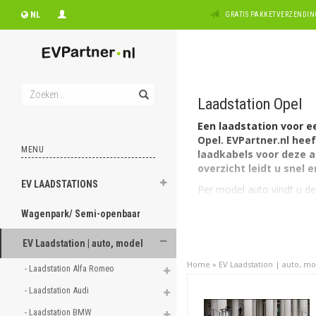
NL
GRATIS PAKKETVERZENDING
Laadstation Opel
Een laadstation voor e
Opel. EVPartner.nl hee
MENU
laadkabels voor deze a
overzicht leidt u snel 
EV LAADSTATIONS
Per model auto vindt u de
Ampera. En een 100% elek
Wagenpark/ Semi-openbaar
de Frontera
De
Opel Ampera
h
EV Laadstation | auto, model
De
Opel Ampera 
Home
»
EV Laadstation | auto, m
De
Opel Corsa-e
h
- Laadstation Alfa Romeo 
met 1 fase met max
- Laadstation Audi 
De
Opel Mokka
he
1 fase met maximaa
- Laadstation BMW 