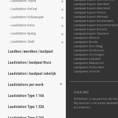
- Laadstation Toyota 
Laadpaal kopen Zaanstad
Laadpaal kopen Akersloot
- Laadstation VinFast 
Laadpaal kopen Heiloo
Laadpaal kopen Alkmaar
- Laadstation Volkswagen 
Laadpaal kopen Amsterdam
Laadpaal kopen Kennemerland
- Laadstation Volvo 
Laadpaal kopen IJmond
- Laadstation Xpeng 
Laadpaal kopen Haarlem
Laadpalen Almere
- Laadstation Zeekr 
Laadpalen Breda
Laadpalen Den Haag
Laadpalen Eindhoven
Laadbox | wandbox | laadpaal
Laadpalen Groningen
Laadpalen Lelystad
Laadstation | laadpaal thuis
Laadpalen Maastricht
Laadpalen Rotterdam
Laadpalen Utrecht
Laadstation | laadpaal zakelijk
Laadstations per merk
OVER ONS
Laadstation Type 1 16A
EVPartner is uw partner als het
Wij leveren u de beste laadstat
Laadstation Type 1 32A
accessoires.
Laadstation Type 2 16A