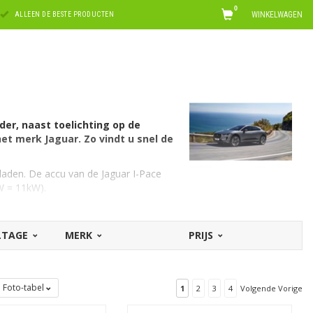
0
WINKELWAGEN
ALLEEN DE BESTE PRODUCTEN
der, naast toelichting op de
et merk Jaguar. Zo vindt u snel de
laden. De accu van de Jaguar I-Pace
kW = 11kW).
OLTAGE
MERK
PRIJS
e. Hiervoor is een EV laadkabel Type 2,
A laden. U kunt hiervoor een laadkabel
Foto-tabel
1
2
3
4
Volgende Vorige