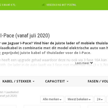
 VANAF €75,-
VERZENDING MET POSTNL
I-Pace (vanaf juli 2020)
uw Jaguar I-Pace? Vind hier de juiste lader of mobiele thuisla
aadkabel in combinatie met dit model elektrische auto van h
 geprijsde) juiste kabel of thuislader voor de I-Pace.
e heeft een upgrade gehad waardoor deze nu ook via 3 fase 16A kan 
Lees meer
 kWh. De lader in de auto laadt via 3 fase met maximaal 16A (3 x 3,7
a 1 fase met maximaal 32A.
 de Jaguar I-Pace?
KABEL / STEKKER
CAPACITEIT
FASEN / V
autozijde een aansluiting Type 2 en kan laden via 1 fase met 32 ampèr
del
/
Laadkabel
ting thuis of op de zaak? In dat geval kunt u ook met maximaal 1 x 32
naf juli 2020)
Alle merken
Meest bekeken
24