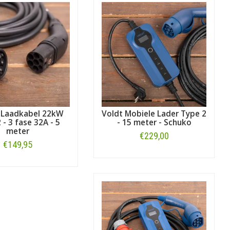
adkabels voor Jaguar
. Op zoek naar
t
laadkabels voor alle automerken
.
-Pace
.
 Laadkabel 22kW
Voldt Mobiele Lader Type 2
 - 3 fase 32A - 5
- 15 meter - Schuko
meter
€229,00
€149,95
Bestellen
Bestellen