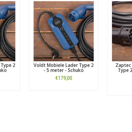
kabel voor een andere Jaguar?
Zie dan ons overzicht met
alle la
erk dan Jaguar? Maak dan uw keuze bij ons uitgebreide overzicht me
onder voor alle laders en thuisladers die geschikt zijn voor het model
I
 Type 2
Voldt Mobiele Lader Type 2
Zaptec
uko
- 5 meter - Schuko
Type 2
€179,00
Bestellen