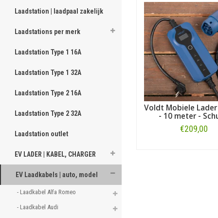
Op zoek naar een oplaad
een kabel voor een ander m
Laadstation | laadpaal zakelijk
Of kijk, zoals vermeld, hier
Laadstations per merk
Laadstation Type 1 16A
Laadstation Type 1 32A
Laadstation Type 2 16A
Voldt Mobiele Lader
Laadstation Type 2 32A
- 10 meter - Sch
€209,00
Laadstation outlet
Bestellen
EV LADER | KABEL, CHARGER
EV Laadkabels | auto, model
- Laadkabel Alfa Romeo 
- Laadkabel Audi 