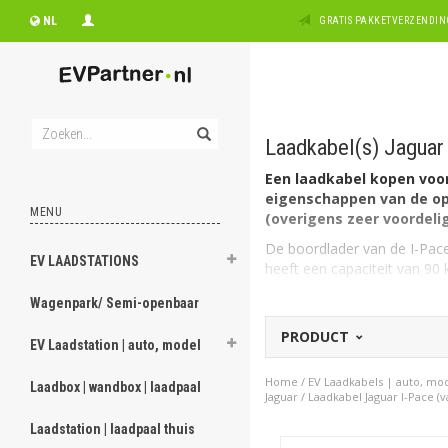
NL
GRATIS PAKKETVERZENDING
Laadkabel(s) Jaguar 
Een laadkabel kopen voor 
eigenschappen van de opl
MENU
(overigens zeer voordelig
De boordlader van de I-Pac
EV LAADSTATIONS
heeft een capaciteit van 90
De I-Pace kan ook laden vi
Wagenpark/ Semi-openbaar
Welk type laadkabel voor
PRODUCT
EV Laadstation | auto, model
De Jaguar I-Pace heeft aan 
1 fase, 32A geschikt.
Home
/
EV Laadkabels | auto, mo
Laadbox | wandbox | laadpaal
Heeft u een 1 fasige aanslui
Jaguar
/
Laadkabel Jaguar I-Pace (va
kiezen van 7,4kW (1 x 32A).
Laadstation | laadpaal thuis