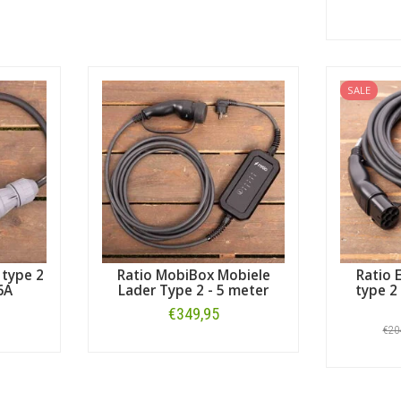
SALE
 type 2
Ratio MobiBox Mobiele
Ratio 
6A
Lader Type 2 - 5 meter
type 2 
€349,95
€20
Bestellen