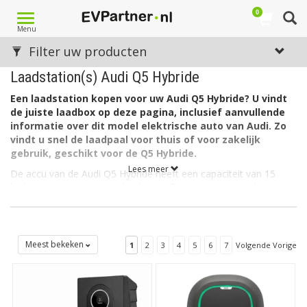
0
Toggle
Menu
navigation
Filter uw producten
Laadstation(s) Audi Q5 Hybride
Een laadstation kopen voor uw Audi Q5 Hybride? U vindt
de juiste laadbox op deze pagina, inclusief aanvullende
informatie over dit model elektrische auto van Audi. Zo
vindt u snel de laadpaal voor thuis of voor zakelijk
gebruik, geschikt voor de Q5 Hybride.
Lees meer
De accu van de Audi Q5 Hybride heeft een capaciteit van 15
kWh. De lader in de auto laadt via 1 fase met maximaal 32A.
Welk soort laadstation voor de Audi Q5 Hybride?
De Audi Q5 Hybride heeft aan autozijde een aansluiting Type 2
en kan als gezegd laden via 1 fase met 32 ampère. Hiervoor is
Meest bekeken
1
2
3
4
5
6
7
Volgende Vorige
een EV Laadbox Type 2, 1 fase, 32A geschikt.
Op zoek naar een laadpaal voor een andere Audi?
Zie dan
ons overzicht met alle
laadstations voor Audi
. Op zoek naar
een laadstation voor een ander merk dan Audi? Maak dan uw