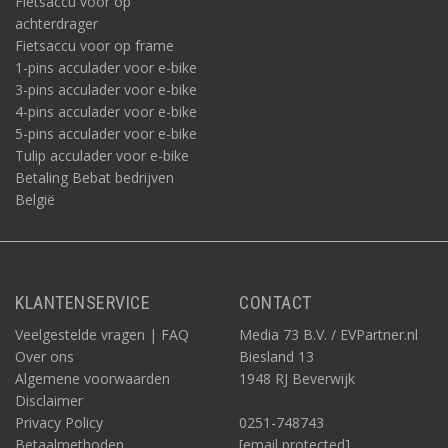
Fietsaccu voor op
achterdrager
Fietsaccu voor op frame
1-pins acculader voor e-bike
3-pins acculader voor e-bike
4-pins acculader voor e-bike
5-pins acculader voor e-bike
Tulip acculader voor e-bike
Betaling Bebat bedrijven
België
KLANTENSERVICE
CONTACT
Veelgestelde vragen | FAQ
Media 73 B.V. / EVPartner.nl
Over ons
Biesland 13
Algemene voorwaarden
1948 RJ Beverwijk
Disclaimer
Privacy Policy
0251-748743
Betaalmethoden
[email protected]