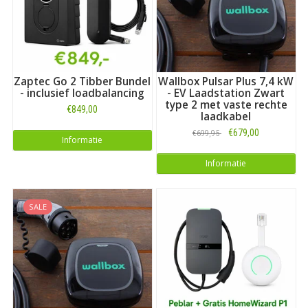
Zaptec Go 2 Tibber Bundel
Wallbox Pulsar Plus 7,4 kW
- inclusief loadbalancing
- EV Laadstation Zwart
type 2 met vaste rechte
€849,00
laadkabel
€679,00
€699,95
Informatie
Informatie
SALE