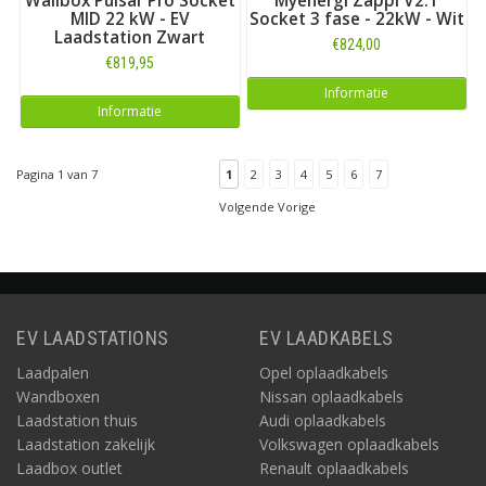
Wallbox Pulsar Pro Socket
Myenergi Zappi V2.1
MID 22 kW - EV
Socket 3 fase - 22kW - Wit
Laadstation Zwart
€824,00
€819,95
Informatie
Informatie
Pagina 1 van 7
1
2
3
4
5
6
7
Volgende Vorige
EV LAADSTATIONS
EV LAADKABELS
Laadpalen
Opel oplaadkabels
Wandboxen
Nissan oplaadkabels
Laadstation thuis
Audi oplaadkabels
Laadstation zakelijk
Volkswagen oplaadkabels
Laadbox outlet
Renault oplaadkabels