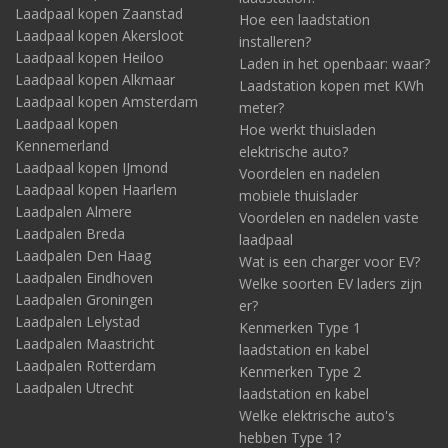
Laadpaal kopen Zaanstad
Hoe een laadstation
Laadpaal kopen Akersloot
installeren?
Laadpaal kopen Heiloo
Laden in het openbaar: waar?
Laadpaal kopen Alkmaar
Laadstation kopen met KWh
Laadpaal kopen Amsterdam
meter?
Laadpaal kopen
Hoe werkt thuisladen
Kennemerland
elektrische auto?
Laadpaal kopen IJmond
Voordelen en nadelen
Laadpaal kopen Haarlem
mobiele thuislader
Laadpalen Almere
Voordelen en nadelen vaste
Laadpalen Breda
laadpaal
Laadpalen Den Haag
Wat is een charger voor EV?
Laadpalen Eindhoven
Welke soorten EV laders zijn
Laadpalen Groningen
er?
Laadpalen Lelystad
Kenmerken Type 1
Laadpalen Maastricht
laadstation en kabel
Laadpalen Rotterdam
Kenmerken Type 2
Laadpalen Utrecht
laadstation en kabel
Welke elektrische auto's
hebben Type 1?