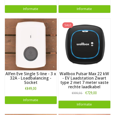
Informatie
Informatie
SALE
Alfen Eve Single S-line - 3 x
Wallbox Pulsar Max 22 kW
32A - Loadbalancing -
- EV Laadstation Zwart
Socket
type 2 met 7 meter vaste
rechte laadkabel
€849,00
€729,00
€999,95
Informatie
Informatie