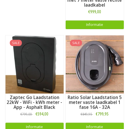
met 7 meter vaste rechte
laadkabel
€999,00
Informatie
SALE
SALE
Zaptec Go Laadstation
Ratio Solar Laadstation 5
22kW - WiFi - kWh meter -
meter vaste laadkabel 1
App - Asphalt Black
fase 16A - 32A
€594,00
€799,95
€799,00
€849,95
Informatie
Informatie