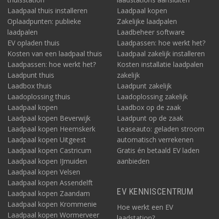
Laadpaal thuis installeren
Laadpaal kopen
Oplaadpunten: publieke
Zakelijke laadpalen
laadpalen
Laadbeheer software
EV opladen thuis
Laadpassen: hoe werkt het?
Kosten van een laadpaal thuis
Laadpaal zakelijk installeren
Laadpassen: hoe werkt het?
Kosten installatie laadpalen
Laadpunt thuis
zakelijk
Laadbox thuis
Laadpunt zakelijk
Laadoplossing thuis
Laadoplossing zakelijk
Laadpaal kopen
Laadbox op de zaak
Laadpaal kopen Beverwijk
Laadpunt op de zaak
Laadpaal kopen Heemskerk
Leaseauto: geladen stroom
Laadpaal kopen Uitgeest
automatisch verrekenen
Laadpaal kopen Castricum
Gratis én betaald EV laden
Laadpaal kopen IJmuiden
aanbieden
Laadpaal kopen Velsen
Laadpaal kopen Assendelft
EV KENNISCENTRUM
Laadpaal kopen Zaandam
Laadpaal kopen Krommenie
Hoe werkt een EV
Laadpaal kopen Wormerveer
laadstation?