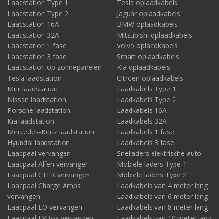
Laadstation Type 1
Tesla oplaadkabels
Laadstation Type 2
Jaguar oplaadkabels
Laadstation 16A
BMW oplaadkabels
Laadstation 32A
Mitsubishi oplaadkabels
Laadstation 1 fase
Volvo oplaadkabels
Laadstation 3 fase
Smart oplaadkabels
Laadstation op zonnepanelen
Kia oplaadkabels
Tesla laadstation
Citroën oplaadkabels
Mini laadstation
Laadkabels Type 1
Nissan laadstation
Laadkabels Type 2
Porsche laadstation
Laadkabels 16A
Kia laadstation
Laadkabels 32A
Mercedes-Benz laadstation
Laadkabels 1 fase
Hyundai laadstation
Laadkabels 3 fase
Laadpaal vervangen
Snelladers elektrische auto
Laadpaal Alfen vervangen
Mobiele laders Type 1
Laadpaal CTEK vervangen
Mobiele laders Type 2
Laadpaal Charge Amps
Laadkabels van 4 meter lang
vervangen
Laadkabels van 6 meter lang
Laadpaal EO vervangen
Laadkabels van 8 meter lang
Laadpaal EVBox vervangen
Laadkabels van 10 meter lang