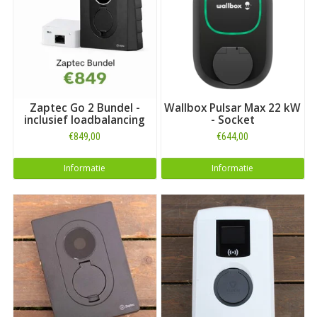
keuze bij ons uitgebreide overzicht met
laadboxen voor alle
automerken
. Of kijk als vermeld direct hieronder voor alle
laadboxen die geschikt zijn voor het model
Q5 Hybride
.
Zaptec Go 2 Bundel -
Wallbox Pulsar Max 22 kW
inclusief loadbalancing
- Socket
€849,00
€644,00
Informatie
Informatie