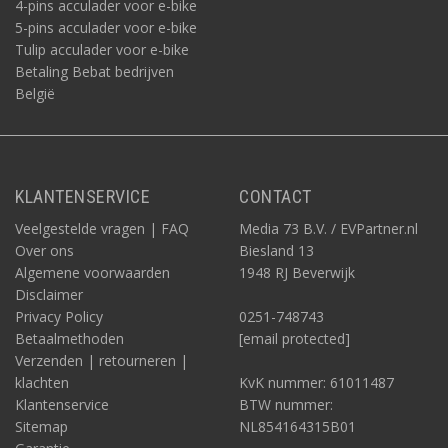
4-pins acculader voor e-bike
5-pins acculader voor e-bike
Tulip acculader voor e-bike
Betaling Bebat bedrijven
België
KLANTENSERVICE
CONTACT
Veelgestelde vragen | FAQ
Media 73 B.V. / EVPartner.nl
Over ons
Biesland 13
Algemene voorwaarden
1948 RJ Beverwijk
Disclaimer
Privacy Policy
0251-748743
Betaalmethoden
[email protected]
Verzenden | retourneren |
klachten
KvK nummer: 61011487
Klantenservice
BTW nummer:
Sitemap
NL854164315B01