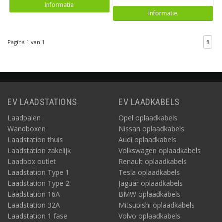
Informatie
Ondersteunen CTEK laadstations load balancing?
Informatie
Ja. Load balancing is optioneel beschikbaar en voorkomt
netoverbelasting.
Pagina 1 van 1
1
Kan ik kiezen tussen vaste kabel en outlet?
Ja. CTEK biedt beide varianten, inclusief dubbele outlet-
uitvoeringen.
Kan ik laadsessies monitoren en exporteren?
Ja. Via de app of gekoppelde backoffice ziet u verbruik en
sessies.
EV LAADSTATIONS
EV LAADKABELS
Zijn CTEK laadstations geschikt voor buitenmontage?
Laadpalen
Opel oplaadkabels
Ja. Ze zijn ontworpen voor gebruik binnen en buiten.
Wandboxen
Nissan oplaadkabels
Laadstation thuis
Audi oplaadkabels
Laadstation zakelijk
Volkswagen oplaadkabels
Laadbox outlet
Renault oplaadkabels
Laadstation Type 1
Tesla oplaadkabels
Laadstation Type 2
Jaguar oplaadkabels
Laadstation 16A
BMW oplaadkabels
Laadstation 32A
Mitsubishi oplaadkabels
Laadstation 1 fase
Volvo oplaadkabels