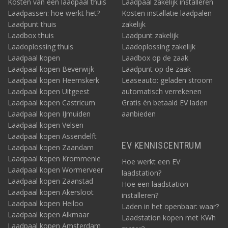
Kosten van een laadpaal thuis
Laadpaal zakelijk installeren
Laadpassen: hoe werkt het?
Kosten installatie laadpalen
Laadpunt thuis
zakelijk
Laadbox thuis
Laadpunt zakelijk
Laadoplossing thuis
Laadoplossing zakelijk
Laadpaal kopen
Laadbox op de zaak
Laadpaal kopen Beverwijk
Laadpunt op de zaak
Laadpaal kopen Heemskerk
Leaseauto: geladen stroom
Laadpaal kopen Uitgeest
automatisch verrekenen
Laadpaal kopen Castricum
Gratis én betaald EV laden
Laadpaal kopen IJmuiden
aanbieden
Laadpaal kopen Velsen
Laadpaal kopen Assendelft
EV KENNISCENTRUM
Laadpaal kopen Zaandam
Laadpaal kopen Krommenie
Hoe werkt een EV
Laadpaal kopen Wormerveer
laadstation?
Laadpaal kopen Zaanstad
Hoe een laadstation
Laadpaal kopen Akersloot
installeren?
Laadpaal kopen Heiloo
Laden in het openbaar: waar?
Laadpaal kopen Alkmaar
Laadstation kopen met KWh
Laadpaal kopen Amsterdam