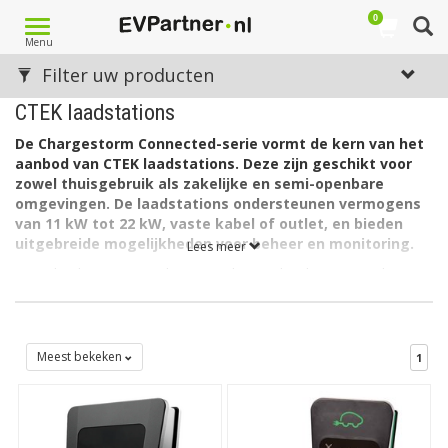
0
Toggle
Menu
navigation
Filter uw producten
CTEK laadstations
De Chargestorm Connected-serie vormt de kern van het
aanbod van CTEK laadstations. Deze zijn geschikt voor
zowel thuisgebruik als zakelijke en semi-openbare
omgevingen. De laadstations ondersteunen vermogens
van 11 kW tot 22 kW, vaste kabel of outlet, en bieden
uitgebreide mogelijkheden voor beheer en monitoring.
Lees meer
CTEK laadstations combineren robuuste hardware met slimme
softwarefuncties zoals RFID-toegang, OCPP-ondersteuning,
appbediening en optionele load balancing. Hierdoor zijn ze
geschikt voor individuele gebruikers én voor omgevingen met
meerdere laadpunten en gebruikers.
Meest bekeken
1
Alle merken laadstations