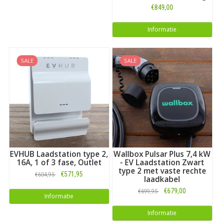
€849,00
Informatie
SALE
SALE
EVHUB Laadstation type 2,
Wallbox Pulsar Plus 7,4 kW
16A, 1 of 3 fase, Outlet
- EV Laadstation Zwart
type 2 met vaste rechte
€571,95
€604,95
laadkabel
€679,00
€699,95
Informatie
Informatie