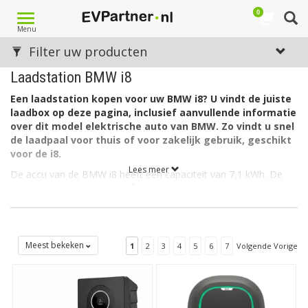
0
Toggle
Menu
navigation
Filter uw producten
Laadstation BMW i8
Een laadstation kopen voor uw BMW i8? U vindt de juiste
laadbox op deze pagina, inclusief aanvullende informatie
over dit model elektrische auto van BMW. Zo vindt u snel
de laadpaal voor thuis of voor zakelijk gebruik, geschikt
voor de i8.
Lees meer
De accu van de BMW i8 heeft een capaciteit van 7,1 kWh. De
lader in de auto laadt via 1 fase met maximaal 32A.
Welk soort laadstation voor de BMW i8?
De BMW i8 heeft aan autozijde een aansluiting Type 2 en kan
als gezegd laden via 1 fase met 32 ampère. Hiervoor is een EV
Meest bekeken
1
2
3
4
5
6
7
Volgende Vorige
Laadbox Type 2, 1 fase, 32A geschikt.
De
BMW i8
wordt sinds maart 2018 niet meer verkocht.
Op zoek naar een laadpaal voor een andere BMW?
Zie dan
ons overzicht met alle
laadstations voor BMW
. Op zoek naar