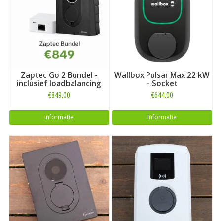
een laadstation voor een ander merk dan BMW? Maak dan uw
keuze bij ons uitgebreide overzicht met
laadboxen voor alle
automerken
. Of kijk als vermeld direct hieronder voor alle
laadboxen die geschikt zijn voor het model
BMW i8
.
Zaptec Go 2 Bundel -
Wallbox Pulsar Max 22 kW
inclusief loadbalancing
- Socket
€849,00
€644,00
Informatie
Informatie