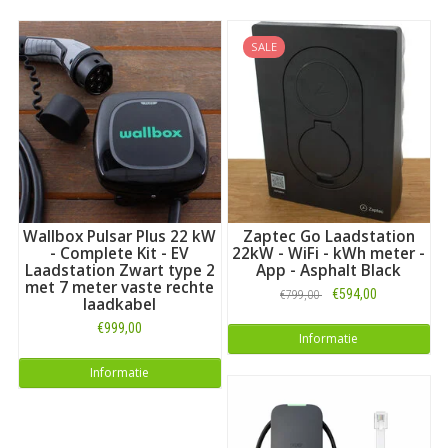
SALE
Wallbox Pulsar Plus 22 kW
Zaptec Go Laadstation
- Complete Kit - EV
22kW - WiFi - kWh meter -
Laadstation Zwart type 2
App - Asphalt Black
met 7 meter vaste rechte
€594,00
€799,00
laadkabel
€999,00
Informatie
Informatie