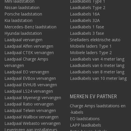
Mini laadstation
Laadkabels Type 1
Nissan laadstation
Laadkabels Type 2
Porsche laadstation
Laadkabels 16A
Kia laadstation
Laadkabels 32A
Mercedes-Benz laadstation
Laadkabels 1 fase
Hyundai laadstation
Laadkabels 3 fase
Laadpaal vervangen
Snelladers elektrische auto
Laadpaal Alfen vervangen
Mobiele laders Type 1
Laadpaal CTEK vervangen
Mobiele laders Type 2
Laadpaal Charge Amps
Laadkabels van 4 meter lang
vervangen
Laadkabels van 6 meter lang
Laadpaal EO vervangen
Laadkabels van 8 meter lang
Laadpaal EVBox vervangen
Laadkabels van 10 meter lang
Laadpaal EVHUB vervangen
Laadpaal LS24 vervangen
MERKEN EV PARTNER
Laadpaal Myenergi vervangen
Laadpaal Ratio vervangen
Charge Amps laadstations en
Laadpaal Telwin vervangen
-kabels
Laadpaal Wallbox vervangen
EO laadstations
Laadpaal Webasto vervangen
LAPP laadkabels
Leveringen aan installateurs