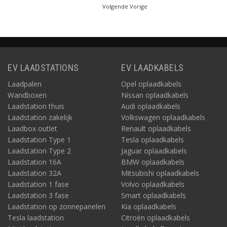
Volgende Vorige
EV LAADSTATIONS
EV LAADKABELS
Laadpalen
Opel oplaadkabels
Wandboxen
Nissan oplaadkabels
Laadstation thuis
Audi oplaadkabels
Laadstation zakelijk
Volkswagen oplaadkabels
Laadbox outlet
Renault oplaadkabels
Laadstation Type 1
Tesla oplaadkabels
Laadstation Type 2
Jaguar oplaadkabels
Laadstation 16A
BMW oplaadkabels
Laadstation 32A
Mitsubishi oplaadkabels
Laadstation 1 fase
Volvo oplaadkabels
Laadstation 3 fase
Smart oplaadkabels
Laadstation op zonnepanelen
Kia oplaadkabels
Tesla laadstation
Citroën oplaadkabels