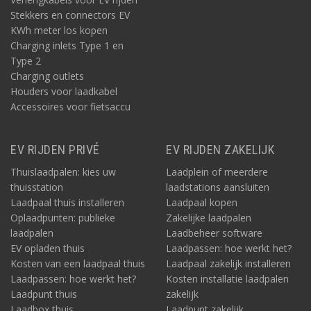
Stekkers en connectors EV
KWh meter los kopen
Charging inlets Type 1 en
Type 2
Charging outlets
Houders voor laadkabel
Accessoires voor fietsaccu
EV RIJDEN PRIVÉ
EV RIJDEN ZAKELIJK
Thuislaadpalen: kies uw
Laadplein of meerdere
thuisstation
laadstations aansluiten
Laadpaal thuis installeren
Laadpaal kopen
Oplaadpunten: publieke
Zakelijke laadpalen
laadpalen
Laadbeheer software
EV opladen thuis
Laadpassen: hoe werkt het?
Kosten van een laadpaal thuis
Laadpaal zakelijk installeren
Laadpassen: hoe werkt het?
Kosten installatie laadpalen
Laadpunt thuis
zakelijk
Laadbox thuis
Laadpunt zakelijk