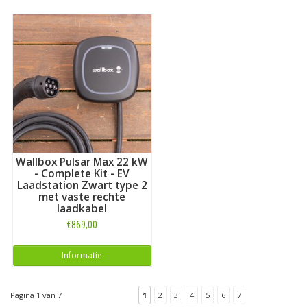
Wallbox Pulsar Max 22 kW
- Complete Kit - EV
Laadstation Zwart type 2
met vaste rechte
laadkabel
€869,00
Informatie
Pagina 1 van 7
1
2
3
4
5
6
7