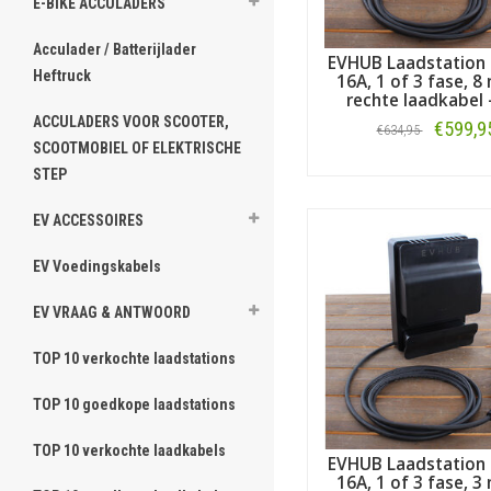
E-BIKE ACCULADERS
Acculader / Batterijlader
EVHUB Laadstation 
Heftruck
16A, 1 of 3 fase, 8
rechte laadkabel 
ACCULADERS VOOR SCOOTER,
€599,9
€634,95
SCOOTMOBIEL OF ELEKTRISCHE
STEP
Bestellen
EV ACCESSOIRES
EV Voedingskabels
EV VRAAG & ANTWOORD
TOP 10 verkochte laadstations
TOP 10 goedkope laadstations
TOP 10 verkochte laadkabels
EVHUB Laadstation 
16A, 1 of 3 fase, 3