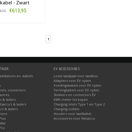
kabel - Zwart
€613,95
4,95
Bestellen
1
RTNER
EV ACCESSOIRES
dstations en -kabels
Losse laadpaal voor laadbox
Adapters voor EV rijden
s
Voedingskabels voor EV rijden
bels, connectors
Verlengkabels voor EV rijden
soires
Stekkers en connectors EV
's & laders
KWh meter los kopen
etsaccu's & laders
Charging inlets Type 1 en Type 2
u's & laders
Charging outlets
tions
Houders voor laadkabel
Plus
Accessoires voor fietsaccu
 Max
Pro