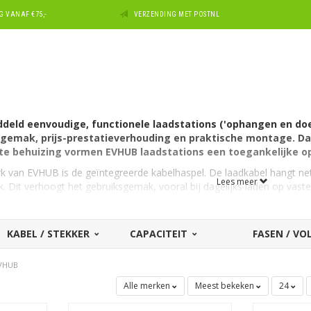
 VANAF €75,-
VERZENDING MET POSTNL
deld eenvoudige, functionele laadstations ('ophangen en do
gemak, prijs-prestatieverhouding en praktische montage. Dan
e behuizing vormen EVHUB laadstations een toegankelijke opl
 van EVHUB is de geïntegreerde kabelhaspel. De laadkabel hangt ne
Lees meer
jk. Dit verhoogt het gebruiksgemak, vooral bij dagelijks laden op vaste
ions
KABEL / STEKKER
CAPACITEIT
FASEN / V
mogelijkheden
VHUB
Alle merken
Meest bekeken
24
 meerdere configuraties:
- geschikt voor standaard thuisinstallaties