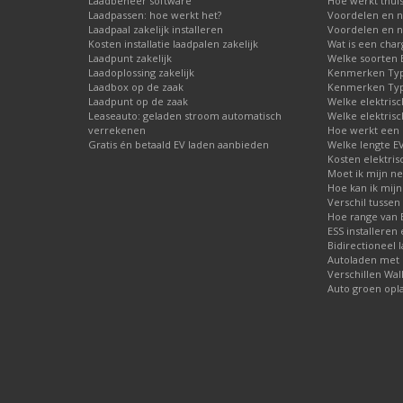
Laadbeheer software
Hoe werkt thuis
Laadpassen: hoe werkt het?
Voordelen en n
Laadpaal zakelijk installeren
Voordelen en n
Kosten installatie laadpalen zakelijk
Wat is een char
Laadpunt zakelijk
Welke soorten E
Laadoplossing zakelijk
Kenmerken Type
Laadbox op de zaak
Kenmerken Type
Laadpunt op de zaak
Welke elektrisc
Leaseauto: geladen stroom automatisch
Welke elektrisc
verrekenen
Hoe werkt een 
Gratis én betaald EV laden aanbieden
Welke lengte E
Kosten elektris
Moet ik mijn ne
Hoe kan ik mijn
Verschil tussen 
Hoe range van E
ESS installeren
Bidirectioneel 
Autoladen met
Verschillen Wal
Auto groen opl