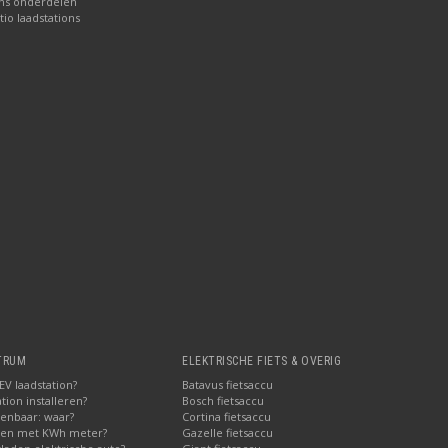
ons onderdelen
tio laadstations
TRUM
ELEKTRISCHE FIETS & OVERIG
V laadstation?
Batavus fietsaccu
tion installeren?
Bosch fietsaccu
penbaar: waar?
Cortina fietsaccu
pen met KWh meter?
Gazelle fietsaccu