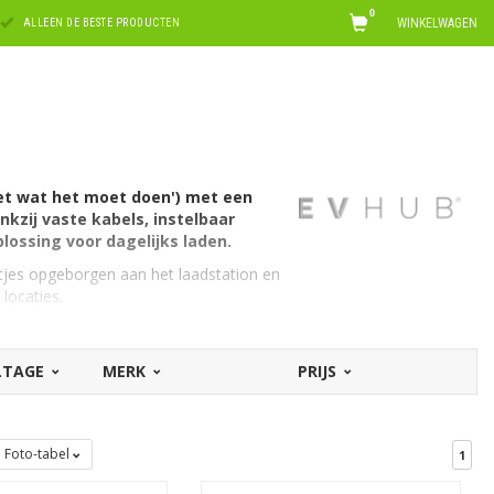
0
WINKELWAGEN
ALLEEN DE BESTE PRODUCTEN
et wat het moet doen') met een
kzij vaste kabels, instelbaar
ossing voor dagelijks laden.
tjes opgeborgen aan het laadstation en
 locaties.
OLTAGE
MERK
PRIJS
Foto-tabel
1