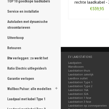
TOP 10 goedkope laadkabels
rechte laadkabel -
€559,95
Service en installatie
Bestellen
Autoladen met dynamische
stroomtarieven
Uitverkoop
Retouren
EV LAADSTATIONS
Btw verleggen: zo werkt het
Laadpalen
Wandboxen
Ratio Electric uitlegvideo's
Laadstation thuis
Laadstation zakelijk
Laadbox outlet
Garantie verlopen
Laadstation Type 1
Laadstation Type 2
Wallbox Pulsar: alle modellen
Laadstation 16A
Laadstation 32A
Laadstation 1 fase
Laadpaal met kabel Type 1
Laadstation 3 fase
Laadstation op zonnepanelen