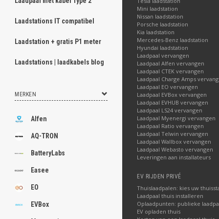
Laadpaal met kabel Type 2
Tesla laadstation
Mini laadstation
Nissan laadstation
Laadstations IT compatibel
Porsche laadstation
Kia laadstation
Mercedes-Benz laadstation
Laadstation + gratis P1 meter
Hyundai laadstation
Laadpaal vervangen
Laadstations | laadkabels blog
Laadpaal Alfen vervangen
Laadpaal CTEK vervangen
Laadpaal Charge Amps vervan
Laadpaal EO vervangen
MERKEN
Laadpaal EVBox vervangen
Laadpaal EVHUB vervangen
Laadpaal LS24 vervangen
Laadpaal Myenergi vervangen
Alfen
Laadpaal Ratio vervangen
Laadpaal Telwin vervangen
AQ-TRON
Laadpaal Wallbox vervangen
Laadpaal Webasto vervangen
BatteryLabs
Leveringen aan installateurs
Easee
EV RIJDEN PRIVÉ
EO
Thuislaadpalen: kies uw thuisst
Laadpaal thuis installeren
Oplaadpunten: publieke laadpa
EVBox
EV opladen thuis