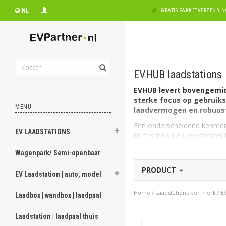
NL
GRATIS PAKKETVERZENDING
EVHUB laadstations
EVHUB levert bovengemid
sterke focus op gebruiks
MENU
laadvermogen en robuust
Een onderscheidend kenmerk
EV LAADSTATIONS
blijft schoon en overzichteli
Wagenpark/ Semi-openbaar
Alle merken laadstat
PRODUCT
EV Laadstation | auto, model
Vermogen en aansluit
Home
/
Laadstations per merk
/
E
Laadbox | wandbox | laadpaal
EVHUB biedt laadstations in
Laadstation | laadpaal thuis
1-fase 16A (3,7 kW)