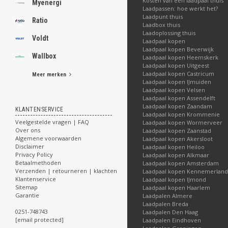
Kosten van een laadpaal thuis
Myenergi
Laadpassen: hoe werkt het?
Laadpunt thuis
Ratio
Laadbox thuis
Laadoplossing thuis
Voldt
Laadpaal kopen
Laadpaal kopen Beverwijk
Wallbox
Laadpaal kopen Heemskerk
Laadpaal kopen Uitgeest
Laadpaal kopen Castricum
Meer merken
Laadpaal kopen IJmuiden
Laadpaal kopen Velsen
Laadpaal kopen Assendelft
Laadpaal kopen Zaandam
KLANTENSERVICE
Laadpaal kopen Krommenie
Veelgestelde vragen | FAQ
Laadpaal kopen Wormerveer
Over ons
Laadpaal kopen Zaanstad
Algemene voorwaarden
Laadpaal kopen Akersloot
Disclaimer
Laadpaal kopen Heiloo
Privacy Policy
Laadpaal kopen Alkmaar
Betaalmethoden
Laadpaal kopen Amsterdam
Verzenden | retourneren | klachten
Laadpaal kopen Kennemerland
Klantenservice
Laadpaal kopen IJmond
Sitemap
Laadpaal kopen Haarlem
Garantie
Laadpalen Almere
Laadpalen Breda
0251-748743
Laadpalen Den Haag
[email protected]
Laadpalen Eindhoven