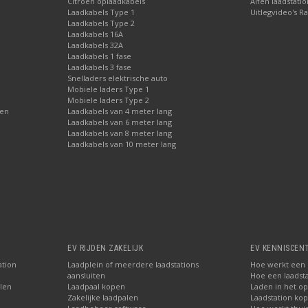
Citroën oplaadkabels
Alfen laadstati
Laadkabels Type 1
Uitlegvideo's Ra
Laadkabels Type 2
Laadkabels 16A
Laadkabels 32A
Laadkabels 1 fase
Laadkabels 3 fase
Snelladers elektrische auto
Mobiele laders Type 1
Mobiele laders Type 2
gen
Laadkabels van 4 meter lang
Laadkabels van 6 meter lang
Laadkabels van 8 meter lang
Laadkabels van 10 meter lang
EV RIJDEN ZAKELIJK
EV KENNISCEN
ation
Laadplein of meerdere laadstations
Hoe werkt een E
aansluiten
Hoe een laadsta
len
Laadpaal kopen
Laden in het o
Zakelijke laadpalen
Laadstation ko