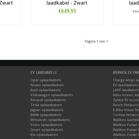
 Zwart
laadkabel - Zwart
laad
€649,95
€63
Bestellen
Pagina 1 van 1
EV LAADKABELS
MERKEN EV PA
Opel oplaadkabels
Charge Amps laa
Nissan oplaadkabels
EO laadstations
Audi oplaadkabels
LAPP laadkabel
Volkswagen oplaadkabels
Ratio boxen, ka
Renault oplaadkabels
Zybbit EV acces
Tesla oplaadkabels
Bosch fietsaccu
Jaguar oplaadkabels
E-Bike Vision fi
BMW oplaadkabels
Cortina fietsacc
Mitsubishi oplaadkabels
Wallbox laadsta
Volvo oplaadkabels
Wallbox Pulsar 
Smart oplaadkabels
Wallbox Pulsar
Kia oplaadkabels
Wallbox Pulsar 