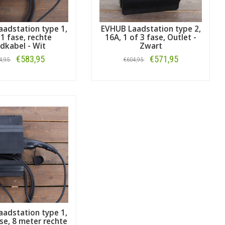
adstation type 1,
EVHUB Laadstation type 2,
 1 fase, rechte
16A, 1 of 3 fase, Outlet -
adkabel - Wit
Zwart
€583,95
€571,95
4,95
€604,95
Bestellen
Bestellen
adstation type 1,
ase, 8 meter rechte