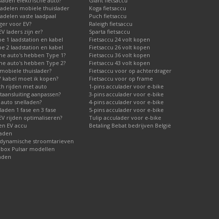
laden elektrische auto?
Giant fietsaccu
adelen mobiele thuislader
Koga fietsaccu
adelen vaste laadpaal
Puch fietsaccu
ger voor EV?
Raleigh fietsaccu
V laders zijn er?
Sparta fietsaccu
 1 laadstation en kabel
Fietsaccu 24 volt kopen
 2 laadstation en kabel
Fietsaccu 26 volt kopen
he auto's hebben Type 1?
Fietsaccu 36 volt kopen
he auto's hebben Type 2?
Fietsaccu 43 volt kopen
mobiele thuislader?
Fietsaccu voor op achterdrager
V kabel moet ik kopen?
Fietsaccu voor op frame
ch rijden met auto
1-pins acculader voor e-bike
taansluiting aanpassen?
3-pins acculader voor e-bike
 auto snelladen?
4-pins acculader voor e-bike
laden 1 fase en 3 fase
5-pins acculader voor e-bike
V rijden optimaliseren?
Tulip acculader voor e-bike
 en EV accu
Betaling Bebat bedrijven België
laden
 dynamische stroomtarieven
lbox Pulsar modellen
aden