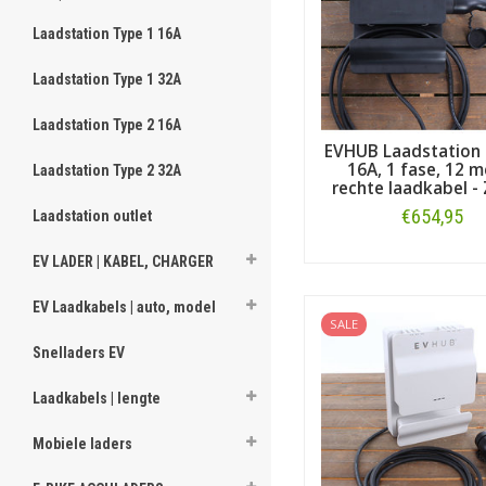
U wilt eenvoudig lade
U wilt kunnen kiezen 
Laadstation Type 1 16A
U wilt kabelbeheer zo
U wilt flexibel blijve
Laadstation Type 1 32A
Veelgestelde vragen
Laadstation Type 2 16A
EVHUB Laadstation 
Ondersteunen EVHUB laad
16A, 1 fase, 12 m
Laadstation Type 2 32A
Ja. Verschillende modellen 
rechte laadkabel -
Zijn EVHUB laadstations 
€654,95
Laadstation outlet
Ja. Ze hebben IP55-bescher
Kan ik het laadvermoge
EV LADER | KABEL, CHARGER
Bestellen
Ja. Het vermogen is instelba
EV Laadkabels | auto, model
Zijn er modellen met vas
SALE
Ja. EVHUB biedt zowel vaste
Snelladers EV
Voor welke auto’s zijn T
Voor voertuigen met een Typ
Laadkabels | lengte
Mobiele laders