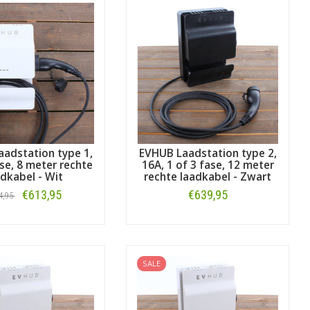
e uitvoering. Veel modellen ondersteunen
 hoeft te vervangen.
adstation type 1,
EVHUB Laadstation type 2,
ase, 8 meter rechte
16A, 1 of 3 fase, 12 meter
adkabel - Wit
rechte laadkabel - Zwart
€613,95
€639,95
4,95
Bestellen
Bestellen
nnen en buiten en zijn prima bestand
st polycarbonaat. Deze laadstations
ig laden.
SALE