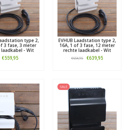
adstation type 2,
EVHUB Laadstation type 2,
of 3 fase, 3 meter
16A, 1 of 3 fase, 12 meter
 laadkabel - Wit
rechte laadkabel - Wit
€559,95
€639,95
€654,95
Bestellen
Bestellen
SALE
len.