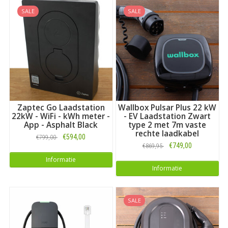
SALE
SALE
Zaptec Go Laadstation
Wallbox Pulsar Plus 22 kW
22kW - WiFi - kWh meter -
- EV Laadstation Zwart
App - Asphalt Black
type 2 met 7m vaste
rechte laadkabel
€594,00
€799,00
€749,00
€869,95
Informatie
Informatie
SALE