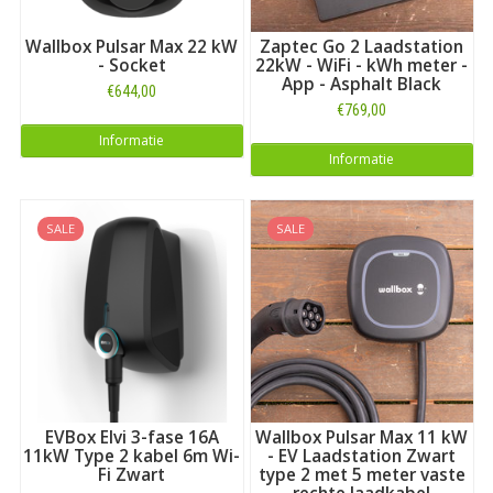
Wallbox Pulsar Max 22 kW
Zaptec Go 2 Laadstation
- Socket
22kW - WiFi - kWh meter -
App - Asphalt Black
€644,00
€769,00
Informatie
Informatie
SALE
SALE
EVBox Elvi 3-fase 16A
Wallbox Pulsar Max 11 kW
11kW Type 2 kabel 6m Wi-
- EV Laadstation Zwart
Fi Zwart
type 2 met 5 meter vaste