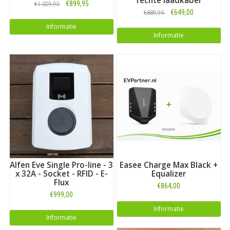
rechte laadkabel
€899,95
€1.029,95
€649,00
€889,95
Informatie
Informatie
Alfen Eve Single Pro-line - 3
Easee Charge Max Black +
x 32A - Socket - RFID - E-
Equalizer
Flux
€864,00
€999,00
Informatie
Informatie