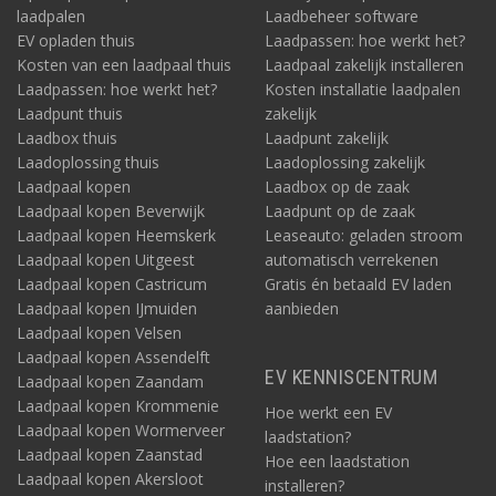
laadpalen
Laadbeheer software
EV opladen thuis
Laadpassen: hoe werkt het?
Kosten van een laadpaal thuis
Laadpaal zakelijk installeren
Laadpassen: hoe werkt het?
Kosten installatie laadpalen
Laadpunt thuis
zakelijk
Laadbox thuis
Laadpunt zakelijk
Laadoplossing thuis
Laadoplossing zakelijk
Laadpaal kopen
Laadbox op de zaak
Laadpaal kopen Beverwijk
Laadpunt op de zaak
Laadpaal kopen Heemskerk
Leaseauto: geladen stroom
Laadpaal kopen Uitgeest
automatisch verrekenen
Laadpaal kopen Castricum
Gratis én betaald EV laden
Laadpaal kopen IJmuiden
aanbieden
Laadpaal kopen Velsen
Laadpaal kopen Assendelft
EV KENNISCENTRUM
Laadpaal kopen Zaandam
Laadpaal kopen Krommenie
Hoe werkt een EV
Laadpaal kopen Wormerveer
laadstation?
Laadpaal kopen Zaanstad
Hoe een laadstation
Laadpaal kopen Akersloot
installeren?