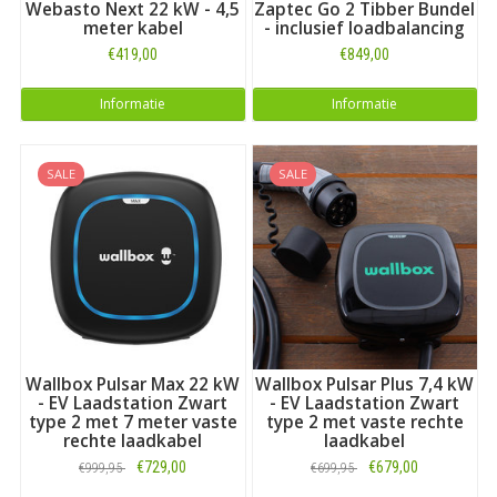
Webasto Next 22 kW - 4,5
Zaptec Go 2 Tibber Bundel
meter kabel
- inclusief loadbalancing
€419,00
€849,00
Informatie
Informatie
SALE
SALE
Wallbox Pulsar Max 22 kW
Wallbox Pulsar Plus 7,4 kW
- EV Laadstation Zwart
- EV Laadstation Zwart
type 2 met 7 meter vaste
type 2 met vaste rechte
rechte laadkabel
laadkabel
€729,00
€679,00
€999,95
€699,95