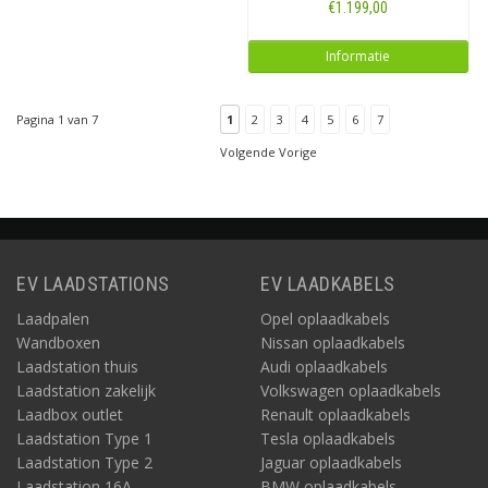
€1.199,00
Informatie
Pagina 1 van 7
1
2
3
4
5
6
7
Volgende Vorige
EV LAADSTATIONS
EV LAADKABELS
Laadpalen
Opel oplaadkabels
Wandboxen
Nissan oplaadkabels
Laadstation thuis
Audi oplaadkabels
Laadstation zakelijk
Volkswagen oplaadkabels
Laadbox outlet
Renault oplaadkabels
Laadstation Type 1
Tesla oplaadkabels
Laadstation Type 2
Jaguar oplaadkabels
Laadstation 16A
BMW oplaadkabels