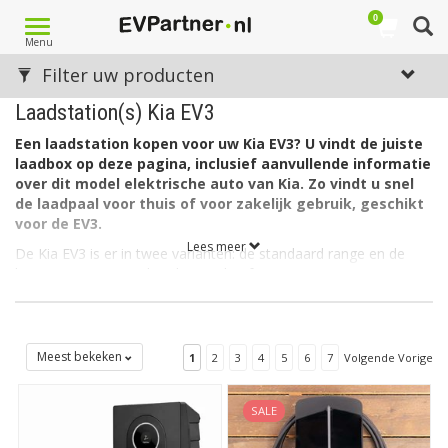
0
Toggle
Menu
navigation
Filter uw producten
Laadstation(s) Kia EV3
Een laadstation kopen voor uw Kia EV3? U vindt de juiste
laadbox op deze pagina, inclusief aanvullende informatie
over dit model elektrische auto van Kia. Zo vindt u snel
de laadpaal voor thuis of voor zakelijk gebruik, geschikt
voor de EV3.
Lees meer
De Kia EV3 is er in twee varianten: de standaard range en de
long range. De standaard range heeft een accucapaciteit van 55
kWh. De long range variant heeft een accucapaciteit van 78
kWh. In beide gevallen kan de lader in de auto laden via 3 fase
met maximaal 16A (3 x 3,7kW = 11kW).
Meest bekeken
1
2
3
4
5
6
7
Volgende Vorige
De lader in de Kia EV3 kan ook laden via 1 fase met maximaal
32A (1 x 7,4kW= 7,4kW).
SALE
Welk soort laadstation voor de Kia EV3?
De Kia EV3 heeft aan autozijde een aansluiting Type 2 en kan