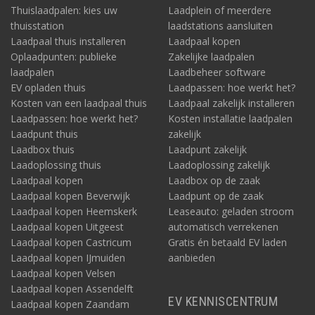
Thuislaadpalen: kies uw
Laadplein of meerdere
thuisstation
laadstations aansluiten
Laadpaal thuis installeren
Laadpaal kopen
Oplaadpunten: publieke
Zakelijke laadpalen
laadpalen
Laadbeheer software
EV opladen thuis
Laadpassen: hoe werkt het?
Kosten van een laadpaal thuis
Laadpaal zakelijk installeren
Laadpassen: hoe werkt het?
Kosten installatie laadpalen
Laadpunt thuis
zakelijk
Laadbox thuis
Laadpunt zakelijk
Laadoplossing thuis
Laadoplossing zakelijk
Laadpaal kopen
Laadbox op de zaak
Laadpaal kopen Beverwijk
Laadpunt op de zaak
Laadpaal kopen Heemskerk
Leaseauto: geladen stroom
Laadpaal kopen Uitgeest
automatisch verrekenen
Laadpaal kopen Castricum
Gratis én betaald EV laden
Laadpaal kopen IJmuiden
aanbieden
Laadpaal kopen Velsen
Laadpaal kopen Assendelft
EV KENNISCENTRUM
Laadpaal kopen Zaandam