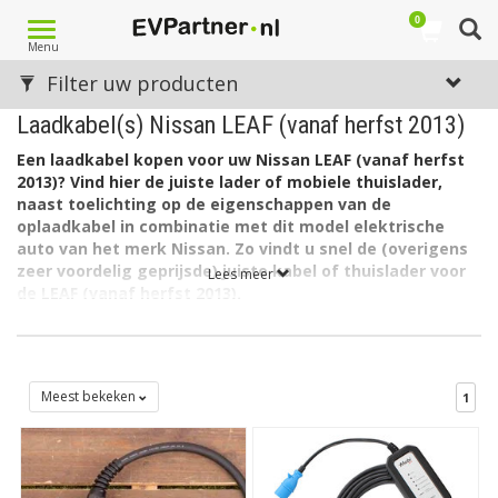
0
Toggle
Menu
navigation
Filter uw producten
Laadkabel(s) Nissan LEAF (vanaf herfst 2013)
Een laadkabel kopen voor uw Nissan LEAF (vanaf herfst
2013)? Vind hier de juiste lader of mobiele thuislader,
naast toelichting op de eigenschappen van de
oplaadkabel in combinatie met dit model elektrische
auto van het merk Nissan. Zo vindt u snel de (overigens
zeer voordelig geprijsde) juiste kabel of thuislader voor
Lees meer
de LEAF (vanaf herfst 2013).
De accu van de Nissan LEAF (variant vanaf herfst 2013) heeft
een capaciteit van 24 kWh. De lader in de auto laadt via 1 fase
met maximaal 32A (1 x 7,4kW = 7,4kW).
Meest bekeken
1
Welk type laadkabel voor de Nissan LEAF (uitvoering per
herfst 2013)?
De Nissan LEAF (vanaf herfst 2013) heeft aan autozijde een
aansluiting Type 1 (Yazaki) en kan laden via 1 fase met 32
ampère. Hiervoor is een EV laadkabel Type 2, 1 fase, 32A