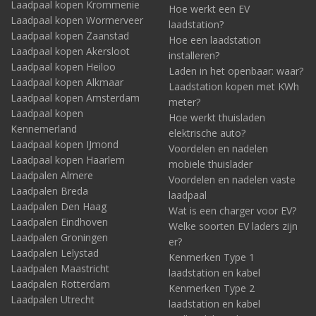
Laadpaal kopen Krommenie
Hoe werkt een EV
Laadpaal kopen Wormerveer
laadstation?
Laadpaal kopen Zaanstad
Hoe een laadstation
Laadpaal kopen Akersloot
installeren?
Laadpaal kopen Heiloo
Laden in het openbaar: waar?
Laadpaal kopen Alkmaar
Laadstation kopen met KWh
Laadpaal kopen Amsterdam
meter?
Laadpaal kopen
Hoe werkt thuisladen
Kennemerland
elektrische auto?
Laadpaal kopen IJmond
Voordelen en nadelen
Laadpaal kopen Haarlem
mobiele thuislader
Laadpalen Almere
Voordelen en nadelen vaste
Laadpalen Breda
laadpaal
Laadpalen Den Haag
Wat is een charger voor EV?
Laadpalen Eindhoven
Welke soorten EV laders zijn
Laadpalen Groningen
er?
Laadpalen Lelystad
Kenmerken Type 1
Laadpalen Maastricht
laadstation en kabel
Laadpalen Rotterdam
Kenmerken Type 2
Laadpalen Utrecht
laadstation en kabel