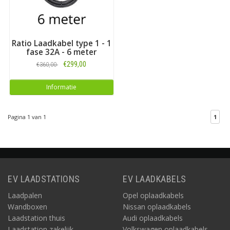
Ratio Laadkabel type 1 - 1
fase 32A - 6 meter
€299,00
€360,00
Informatie
Pagina 1 van 1
1
EV LAADSTATIONS
EV LAADKABELS
Laadpalen
Opel oplaadkabels
Wandboxen
Nissan oplaadkabels
Laadstation thuis
Audi oplaadkabels
Laadstation zakelijk
Volkswagen oplaadkabels