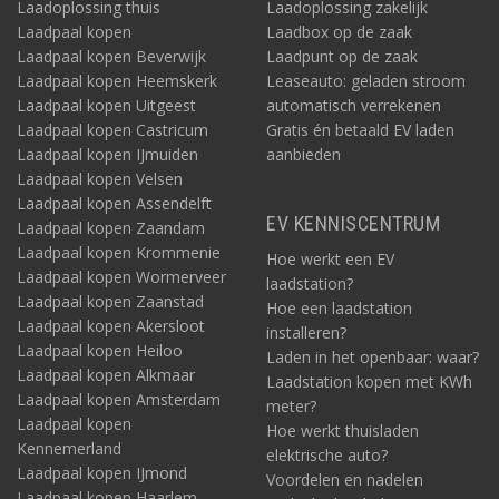
Laadoplossing thuis
Laadoplossing zakelijk
Laadpaal kopen
Laadbox op de zaak
Laadpaal kopen Beverwijk
Laadpunt op de zaak
Laadpaal kopen Heemskerk
Leaseauto: geladen stroom
Laadpaal kopen Uitgeest
automatisch verrekenen
Laadpaal kopen Castricum
Gratis én betaald EV laden
Laadpaal kopen IJmuiden
aanbieden
Laadpaal kopen Velsen
Laadpaal kopen Assendelft
EV KENNISCENTRUM
Laadpaal kopen Zaandam
Laadpaal kopen Krommenie
Hoe werkt een EV
Laadpaal kopen Wormerveer
laadstation?
Laadpaal kopen Zaanstad
Hoe een laadstation
Laadpaal kopen Akersloot
installeren?
Laadpaal kopen Heiloo
Laden in het openbaar: waar?
Laadpaal kopen Alkmaar
Laadstation kopen met KWh
Laadpaal kopen Amsterdam
meter?
Laadpaal kopen
Hoe werkt thuisladen
Kennemerland
elektrische auto?
Laadpaal kopen IJmond
Voordelen en nadelen
Laadpaal kopen Haarlem