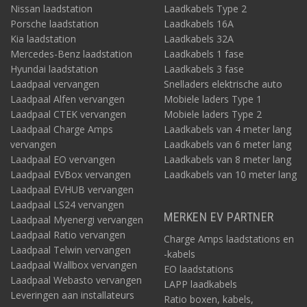
Nissan laadstation
Laadkabels Type 2
Porsche laadstation
Laadkabels 16A
Kia laadstation
Laadkabels 32A
Mercedes-Benz laadstation
Laadkabels 1 fase
Hyundai laadstation
Laadkabels 3 fase
Laadpaal vervangen
Snelladers elektrische auto
Laadpaal Alfen vervangen
Mobiele laders Type 1
Laadpaal CTEK vervangen
Mobiele laders Type 2
Laadpaal Charge Amps
Laadkabels van 4 meter lang
vervangen
Laadkabels van 6 meter lang
Laadpaal EO vervangen
Laadkabels van 8 meter lang
Laadpaal EVBox vervangen
Laadkabels van 10 meter lang
Laadpaal EVHUB vervangen
Laadpaal LS24 vervangen
MERKEN EV PARTNER
Laadpaal Myenergi vervangen
Laadpaal Ratio vervangen
Charge Amps laadstations en
Laadpaal Telwin vervangen
-kabels
Laadpaal Wallbox vervangen
EO laadstations
Laadpaal Webasto vervangen
LAPP laadkabels
Leveringen aan installateurs
Ratio boxen, kabels,