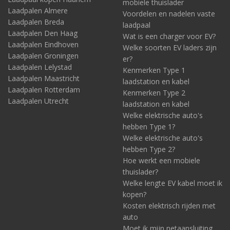
mobiele thuislader
Laadpalen Almere
Voordelen en nadelen vaste
Laadpalen Breda
laadpaal
Laadpalen Den Haag
Wat is een charger voor EV?
Laadpalen Eindhoven
Welke soorten EV laders zijn
Laadpalen Groningen
er?
Laadpalen Lelystad
Kenmerken Type 1
Laadpalen Maastricht
laadstation en kabel
Laadpalen Rotterdam
Kenmerken Type 2
Laadpalen Utrecht
laadstation en kabel
Welke elektrische auto's
hebben Type 1?
Welke elektrische auto's
hebben Type 2?
Hoe werkt een mobiele
thuislader?
Welke lengte EV kabel moet ik
kopen?
Kosten elektrisch rijden met
auto
Moet ik mijn netaansluiting