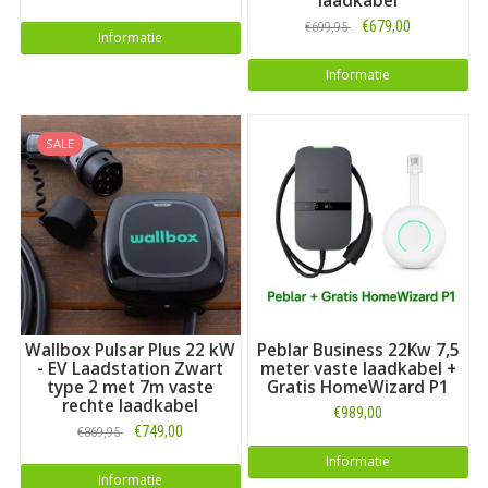
laadkabel
€679,00
€699,95
Informatie
Informatie
SALE
Wallbox Pulsar Plus 22 kW
Peblar Business 22Kw 7,5
- EV Laadstation Zwart
meter vaste laadkabel +
type 2 met 7m vaste
Gratis HomeWizard P1
rechte laadkabel
€989,00
€749,00
€869,95
Informatie
Informatie