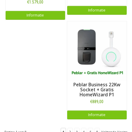
€1.579,00
Informatie
Informatie
Peblar Business 22Kw
Socket + Gratis
HomeWizard P1
€889,00
Informatie
Pagina 1 van 8
1
2
3
4
5
8
Volgende Vorige