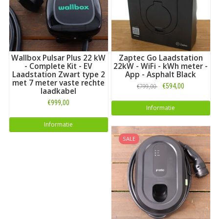
Wallbox Pulsar Plus 22 kW
Zaptec Go Laadstation
- Complete Kit - EV
22kW - WiFi - kWh meter -
Laadstation Zwart type 2
App - Asphalt Black
met 7 meter vaste rechte
€594,00
€799,00
laadkabel
€999,00
Informatie
Informatie
SALE