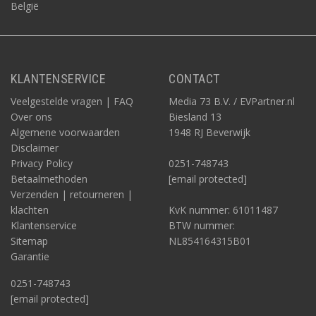
België
KLANTENSERVICE
CONTACT
Veelgestelde vragen | FAQ
Media 73 B.V. / EVPartner.nl
Over ons
Biesland 13
Algemene voorwaarden
1948 RJ Beverwijk
Disclaimer
Privacy Policy
0251-748743
Betaalmethoden
[email protected]
Verzenden | retourneren |
klachten
KvK nummer: 61011487
Klantenservice
BTW nummer:
Sitemap
NL854164315B01
Garantie
0251-748743
[email protected]