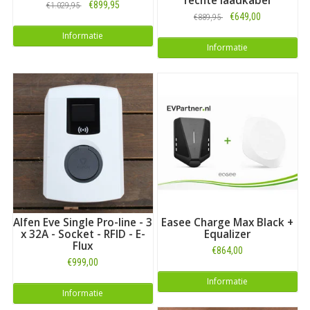
rechte laadkabel
€899,95
€1.029,95
€649,00
€889,95
Informatie
Informatie
Alfen Eve Single Pro-line - 3
Easee Charge Max Black +
x 32A - Socket - RFID - E-
Equalizer
Flux
€864,00
€999,00
Informatie
Informatie