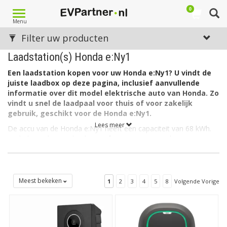
0
Toggle
Menu
navigation
Filter uw producten
Laadstation(s) Honda e:Ny1
Een laadstation kopen voor uw Honda e:Ny1? U vindt de
juiste laadbox op deze pagina, inclusief aanvullende
informatie over dit model elektrische auto van Honda. Zo
vindt u snel de laadpaal voor thuis of voor zakelijk
gebruik, geschikt voor de Honda e:Ny1.
Lees meer
De accu van de Honda e:Ny1 heeft een capaciteit van 68 kWh.
De lader in de auto laadt via 3 fase met maximaal 16A.
De lader in de Honda e:Ny1 kan ook laden via 1 fase met
maximaal 32A (1 x 7,4kW= 7,4kW).
Welk soort laadstation voor de Honda e:Ny1?
Meest bekeken
1
2
3
4
5
8
Volgende Vorige
De Honda e:Ny1 heeft aan autozijde een aansluiting Type 2 en
kan als gezegd laden via 3 fase met 16 ampère. Hiervoor is een
EV Laadbox Type 2, 3 fase, 16A geschikt.
Heeft u een 1 fasige aansluiting thuis of op de zaak? In dat geval