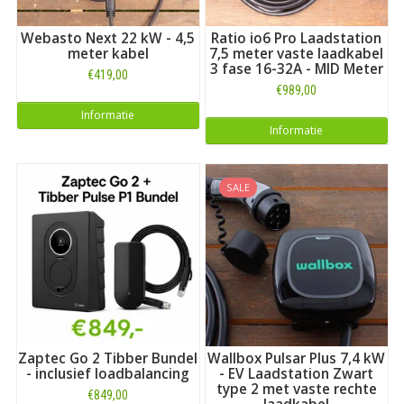
Webasto Next 22 kW - 4,5
Ratio io6 Pro Laadstation
meter kabel
7,5 meter vaste laadkabel
3 fase 16-32A - MID Meter
€419,00
€989,00
Informatie
Informatie
SALE
Zaptec Go 2 Tibber Bundel
Wallbox Pulsar Plus 7,4 kW
- inclusief loadbalancing
- EV Laadstation Zwart
type 2 met vaste rechte
€849,00