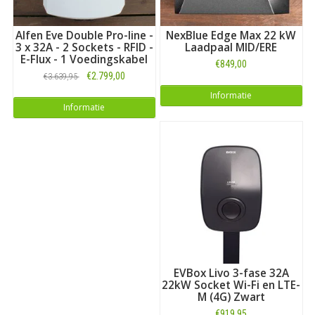
Alfen Eve Double Pro-line -
NexBlue Edge Max 22 kW
3 x 32A - 2 Sockets - RFID -
Laadpaal MID/ERE
E-Flux - 1 Voedingskabel
€849,00
€2.799,00
€3.639,95
Informatie
Informatie
EVBox Livo 3-fase 32A
22kW Socket Wi-Fi en LTE-
M (4G) Zwart
€919,95