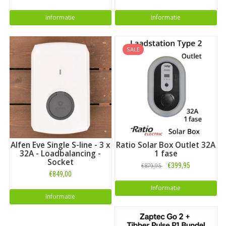
Informatie
Informatie
SALE
Alfen Eve Single S-line - 3 x
Ratio Solar Box Outlet 32A
32A - Loadbalancing -
1 fase
Socket
€399,95
€879,95
€849,00
Informatie
Informatie