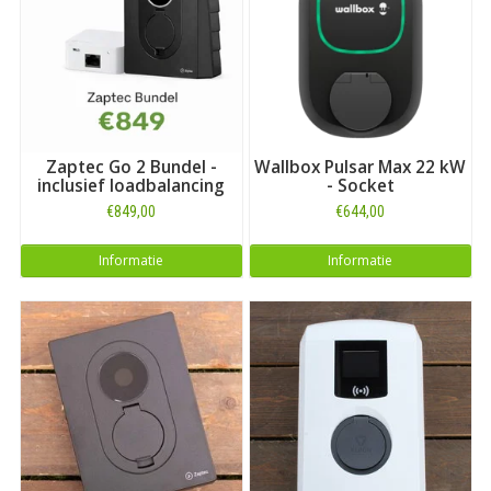
laadstation voor een ander merk dan Ford? Maak dan uw keuze
bij ons uitgebreide overzicht met
laadboxen voor alle
automerken
. Of kijk als vermeld direct hieronder voor alle
laadboxen die geschikt zijn voor het model
Ford Focus
.
Zaptec Go 2 Bundel -
Wallbox Pulsar Max 22 kW
inclusief loadbalancing
- Socket
€849,00
€644,00
Informatie
Informatie