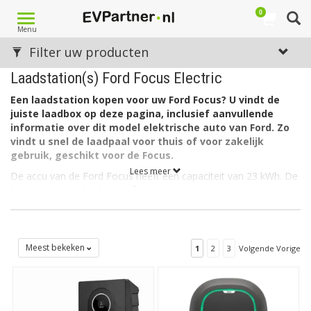
0
Toggle
Menu
navigation
Filter uw producten
Laadstation(s) Ford Focus Electric
Een laadstation kopen voor uw Ford Focus? U vindt de
juiste laadbox op deze pagina, inclusief aanvullende
informatie over dit model elektrische auto van Ford. Zo
vindt u snel de laadpaal voor thuis of voor zakelijk
gebruik, geschikt voor de Focus.
Lees meer
De accu van de Ford Focus heeft een capaciteit van 23 kWh. De
lader in de auto laadt via 1 fase met maximaal 16A.
Welk soort laadstation voor de Ford Focus?
De Ford Focus heeft aan autozijde een aansluiting Type 1
(Yazaki) en kan als gezegd laden via 1 fase met 16 ampère.
Meest bekeken
1
2
3
Volgende Vorige
Hiervoor is een EV Laadbox Type 1, 1 fase, 16A geschikt.
De Ford Focus wordt sinds januari 2015
niet
meer verkocht.
Op zoek naar een laadpaal voor een andere Ford?
Zie dan
ons overzicht met alle
laadstations voor Ford
. Op zoek naar een