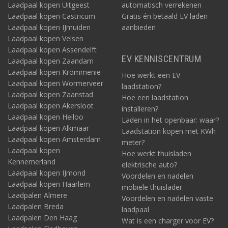
Laadpaal kopen Uitgeest
automatisch verrekenen
Laadpaal kopen Castricum
Gratis én betaald EV laden
Laadpaal kopen IJmuiden
aanbieden
Laadpaal kopen Velsen
Laadpaal kopen Assendelft
EV KENNISCENTRUM
Laadpaal kopen Zaandam
Laadpaal kopen Krommenie
Hoe werkt een EV
Laadpaal kopen Wormerveer
laadstation?
Laadpaal kopen Zaanstad
Hoe een laadstation
Laadpaal kopen Akersloot
installeren?
Laadpaal kopen Heiloo
Laden in het openbaar: waar?
Laadpaal kopen Alkmaar
Laadstation kopen met KWh
Laadpaal kopen Amsterdam
meter?
Laadpaal kopen
Hoe werkt thuisladen
Kennemerland
elektrische auto?
Laadpaal kopen IJmond
Voordelen en nadelen
Laadpaal kopen Haarlem
mobiele thuislader
Laadpalen Almere
Voordelen en nadelen vaste
Laadpalen Breda
laadpaal
Laadpalen Den Haag
Wat is een charger voor EV?