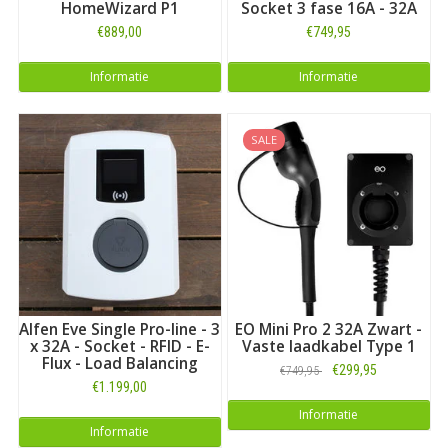
HomeWizard P1
Socket 3 fase 16A - 32A
€889,00
€749,95
Informatie
Informatie
SALE
Alfen Eve Single Pro-line - 3
EO Mini Pro 2 32A Zwart -
x 32A - Socket - RFID - E-
Vaste laadkabel Type 1
Flux - Load Balancing
€299,95
€749,95
€1.199,00
Informatie
Informatie