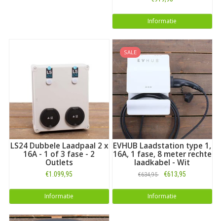
Informatie
SALE
LS24 Dubbele Laadpaal 2 x
EVHUB Laadstation type 1,
16A - 1 of 3 fase - 2
16A, 1 fase, 8 meter rechte
Outlets
laadkabel - Wit
€1.099,95
€613,95
€634,95
Informatie
Informatie