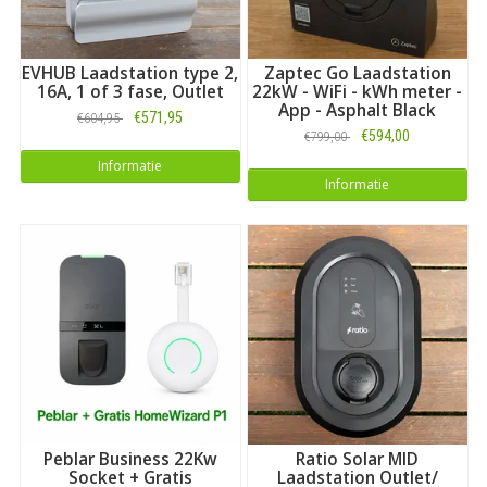
EVHUB Laadstation type 2,
Zaptec Go Laadstation
16A, 1 of 3 fase, Outlet
22kW - WiFi - kWh meter -
App - Asphalt Black
€571,95
€604,95
€594,00
€799,00
Informatie
Informatie
Peblar Business 22Kw
Ratio Solar MID
Socket + Gratis
Laadstation Outlet/