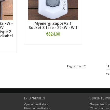
22 kW -
Myenergi Zappi V2.1
EV
Socket 3 fase - 22kW - Wit
type 2
€824,00
adkabel
Bestellen
Pagina 1 van 7
1
Vo
EV LAADKABELS
MERKEN EV PA
Opel oplaadkabels
Charge Amps laa
Nissan oplaadkabels
EO laadstations