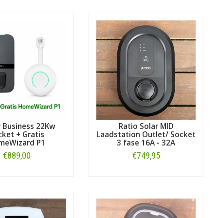
r Business 22Kw
Ratio Solar MID
ket + Gratis
Laadstation Outlet/ Socket
meWizard P1
3 fase 16A - 32A
€889,00
€749,95
Bestellen
Bestellen