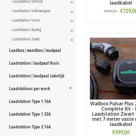
- Laadstation VinFast 
laadkabel
€729,0
- Laadstation Volkswagen 
€999,95
- Laadstation Volvo 
Bestellen
- Laadstation Xpeng 
- Laadstation Zeekr 
Laadbox | wandbox | laadpaal
Laadstation | laadpaal thuis
Laadstation | laadpaal zakelijk
Laadstations per merk
Laadstation Type 1 16A
Wallbox Pulsar Plus 
Complete Kit - 
Laadstation Zwart 
Laadstation Type 1 32A
met 7 meter vaste 
laadkabel
Laadstation Type 2 16A
€999,00