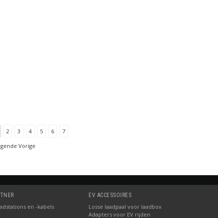
2
3
4
5
6
7
lgende Vorige
RTNER
EV ACCESSOIRES
dstations en -kabels
Losse laadpaal voor laadbox
Adapters voor EV rijden