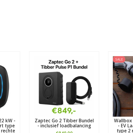
SALE
22 kW -
Zaptec Go 2 Tibber Bundel
Wallbox 
rt type
- inclusief loadbalancing
- EV L
 rechte
type 2 