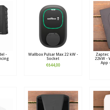
el -
Wallbox Pulsar Max 22 kW -
Zaptec 
ncing
Socket
22kW - W
App -
€644,00
Bestellen