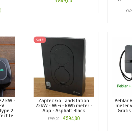
€849,00
0
€69
Bestellen
SALE
22 kW -
Zaptec Go Laadstation
Peblar 
EV
22kW - WiFi - kWh meter -
meter v
type 2
App - Asphalt Black
Grati
rechte
€594,00
€799,00
Bestellen