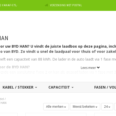
 VANAF €75,-
VERZENDING MET POSTNL
 HAN
or uw BYD HAN? U vindt de juiste laadbox op deze pagina, incl
o van BYD. Zo vindt u snel de laadpaal voor thuis of voor zake
t een capaciteit van 88 kWh. De lader in de auto laadt via 1 fase 
voor de BYD HAN?
Lees meer
jde een aansluiting Type 2 en kan als gezegd laden via 1 fase met 
.
al voor een andere BYD?
Zie dan ons overzicht met alle
laadstatio
KABEL / STEKKER
CAPACITEIT
FASEN / V
 merk dan BYD? Maak dan uw keuze bij ons uitgebreide overzicht me
ieronder voor alle laadboxen die geschikt zijn voor het model
BYD HA
del
/
D HAN
Alle merken
Meest bekeken
24