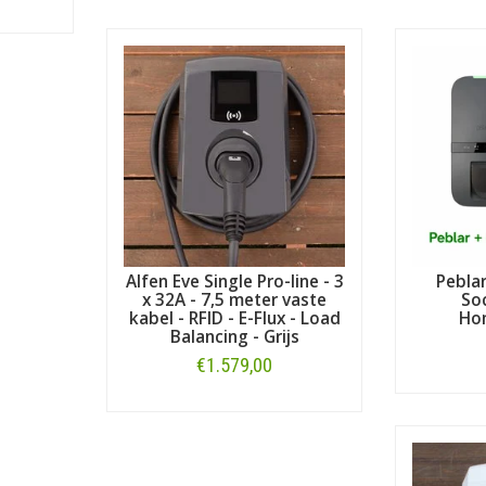
Alfen Eve Single Pro-line - 3
Pebla
x 32A - 7,5 meter vaste
Soc
kabel - RFID - E-Flux - Load
Ho
Balancing - Grijs
€1.579,00
Bestellen