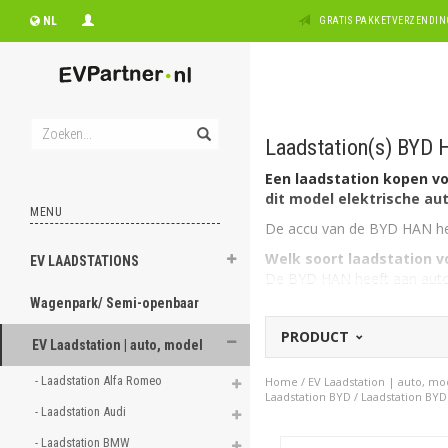
NL
GRATIS PAKKETVERZENDING
Laadstation(s) BYD
Een laadstation kopen vo
dit model elektrische aut
MENU
De accu van de BYD HAN heef
Welk soort laadstation 
EV LAADSTATIONS
De BYD HAN heeft aan autozi
Type 2, 1 fase, 32A geschikt
Wagenpark/ Semi-openbaar
Op zoek naar een laadpa
PRODUCT
EV Laadstation | auto, model
laadstation voor een ander
Of kijk als vermeld direct h
- Laadstation Alfa Romeo 
Home
/
EV Laadstation | auto, mo
Laadstation BYD
/
Laadstation BY
- Laadstation Audi 
- Laadstation BMW 