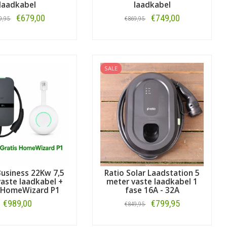
laadkabel
laadkabel
€679,00
€749,00
9,95
€869,95
Bestellen
Bestellen
SALE
Business 22Kw 7,5
Ratio Solar Laadstation 5
aste laadkabel +
meter vaste laadkabel 1
s HomeWizard P1
fase 16A - 32A
€989,00
€799,95
€849,95
Bestellen
Bestellen