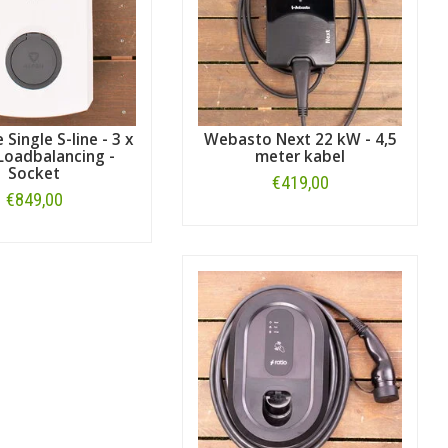
 Single S-line - 3 x
Webasto Next 22 kW - 4,5
Loadbalancing -
meter kabel
Socket
€419,00
€849,00
Bestellen
Bestellen