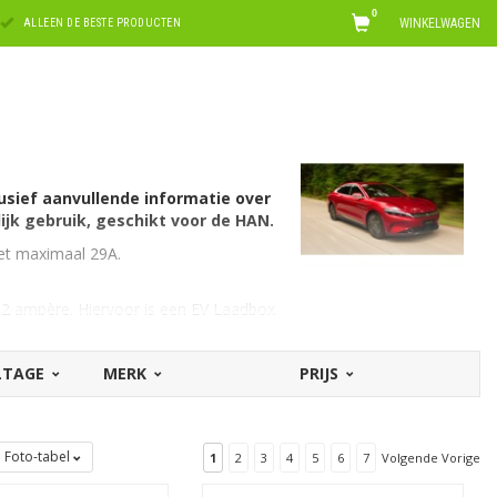
0
WINKELWAGEN
ALLEEN DE BESTE PRODUCTEN
usief aanvullende informatie over
lijk gebruik, geschikt voor de HAN.
met maximaal 29A.
32 ampère. Hiervoor is een EV Laadbox
ns voor BYD
. Op zoek naar een
OLTAGE
MERK
PRIJS
t
laadboxen voor alle automerken
.
N
.
Foto-tabel
1
2
3
4
5
6
7
Volgende Vorige