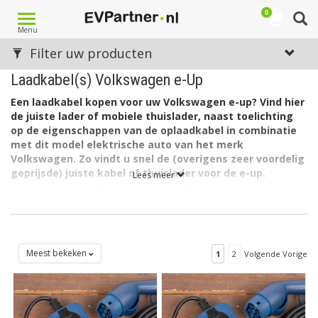
0
Toggle
Menu
navigation
Filter uw producten
Laadkabel(s) Volkswagen e-Up
Een laadkabel kopen voor uw Volkswagen e-up? Vind hier
de juiste lader of mobiele thuislader, naast toelichting
op de eigenschappen van de oplaadkabel in combinatie
met dit model elektrische auto van het merk
Volkswagen. Zo vindt u snel de (overigens zeer voordelig
geprijsde) juiste kabel of thuislader voor de e-up.
Lees meer
De accu van de Volkswagen e-up heeft een capaciteit van 20
kWh. De lader in de auto laadt via 1 fase met maximaal 16A. ( 1
x 3,7kW = 3,7kW).
Welk type laadkabel voor de Volkswagen e-up?
Meest bekeken
1
2
Volgende Vorige
De Volkswagen e-up heeft aan autozijde een aansluiting Type 2
en kan laden via 1 fase met 16 ampère. Hiervoor is een EV
laadkabel Type 2, 1 fase, 16A geschikt.
Op zoek naar een oplaadkabel voor een andere