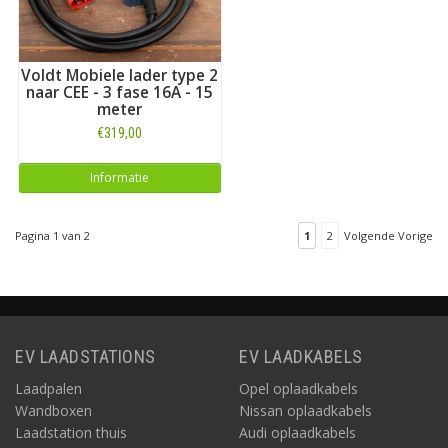
Voldt Mobiele lader type 2
naar CEE - 3 fase 16A - 15
meter
€319,00
Informatie
Pagina 1 van 2
1
2
Volgende Vorige
EV LAADSTATIONS
EV LAADKABELS
Laadpalen
Opel oplaadkabels
Wandboxen
Nissan oplaadkabels
Laadstation thuis
Audi oplaadkabels