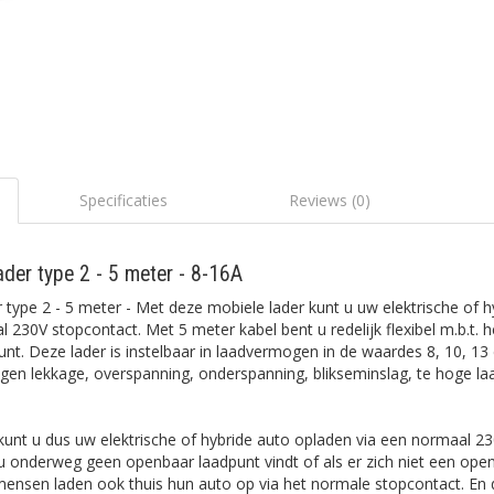
Specificaties
Reviews (0)
ader type 2 - 5 meter - 8-16A
 type 2 - 5 meter - Met deze mobiele lader kunt u uw elektrische of h
 230V stopcontact. Met 5 meter kabel bent u redelijk flexibel m.b.t. 
punt. Deze lader is instelbaar in laadvermogen in de waardes 8, 10, 13
tegen lekkage, overspanning, onderspanning, blikseminslag, te hoge l
kunt u dus uw elektrische of hybride auto opladen via een normaal 23
 u onderweg geen openbaar laadpunt vindt of als er zich niet een ope
mensen laden ook thuis hun auto op via het normale stopcontact. En 