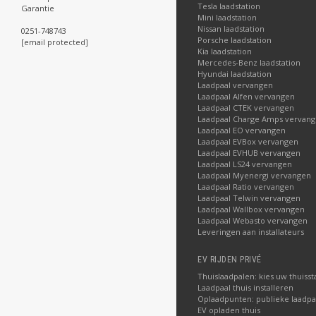
Tesla laadstation
Garantie
Mini laadstation
Nissan laadstation
0251-748743
Porsche laadstation
[email protected]
Kia laadstation
Mercedes-Benz laadstation
Hyundai laadstation
Laadpaal vervangen
Laadpaal Alfen vervangen
Laadpaal CTEK vervangen
Laadpaal Charge Amps vervan
Laadpaal EO vervangen
Laadpaal EVBox vervangen
Laadpaal EVHUB vervangen
Laadpaal LS24 vervangen
Laadpaal Myenergi vervangen
Laadpaal Ratio vervangen
Laadpaal Telwin vervangen
Laadpaal Wallbox vervangen
Laadpaal Webasto vervangen
Leveringen aan installateurs
EV RIJDEN PRIVÉ
Thuislaadpalen: kies uw thuisst
Laadpaal thuis installeren
Oplaadpunten: publieke laadpa
EV opladen thuis