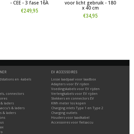
- CEE - 3 fase 16A
voor licht gebruik - 180
x 40 cm
€249,95
€34,95
Bestellen
Bestellen
TNER
EV ACCESSOIRES
stations en -kabels
Losse laadpaal voor laadbox
Adapters voor EV rijden
Voedingskabels voor EV rijden
els, connectors
Verlengkabels voor EV rijden
oires
Stekkers en connectors EV
 & laders
KWh meter los kopen
tsaccu's & laders
Charging inlets Type 1 en Type 2
's & laders
Charging outlets
ions
Houders voor laadkabel
lus
Accessoires voor fietsaccu
Max
ro