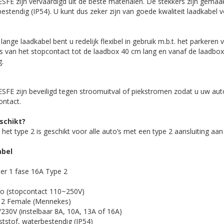
SFE zijn vervaardigd uit de beste materialen. De stekkers zijn gemaa
bestendig (IP54). U kunt dus zeker zijn van goede kwaliteit laadkabel 
ange laadkabel bent u redelijk flexibel in gebruik m.b.t. het parkeren 
is van het stopcontact tot de laadbox 40 cm lang en vanaf de laadbox
g.
ESFE zijn beveiligd tegen stroomuitval of piekstromen zodat u uw au
ontact.
schikt?
het type 2 is geschikt voor alle auto’s met een type 2 aansluiting aan
abel
der 1 fase 16A Type 2
ko (stopcontact 110~250V)
e 2 Female (Mennekes)
230V (instelbaar 8A, 10A, 13A of 16A)
ststof, waterbestendig (IP54)