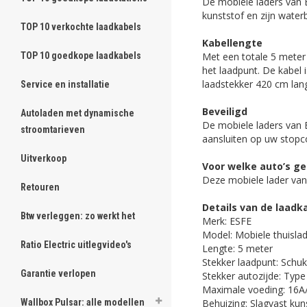
De mobiele laders van E
kunststof en zijn water
TOP 10 verkochte laadkabels
Kabellengte
Met een totale 5 meter l
TOP 10 goedkope laadkabels
het laadpunt. De kabel 
laadstekker 420 cm lan
Service en installatie
Beveiligd
Autoladen met dynamische
De mobiele laders van 
stroomtarieven
aansluiten op uw stopc
Uitverkoop
Voor welke auto’s ge
Deze mobiele lader van 
Retouren
Details van de laadk
Btw verleggen: zo werkt het
Merk: ESFE
Model: Mobiele thuisla
Ratio Electric uitlegvideo's
Lengte: 5 meter
Stekker laadpunt: Schu
Garantie verlopen
Stekker autozijde: Typ
Maximale voeding: 16A/
Behuizing: Slagvast kun
Wallbox Pulsar: alle modellen