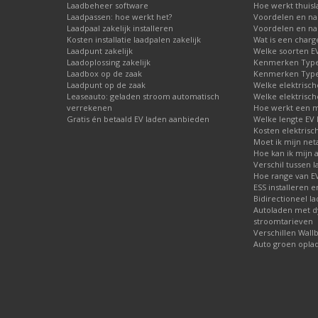
Laadbeheer software
Hoe werkt thuisl
Laadpassen: hoe werkt het?
Voordelen en na
Laadpaal zakelijk installeren
Voordelen en nad
Kosten installatie laadpalen zakelijk
Wat is een charg
Laadpunt zakelijk
Welke soorten EV 
Laadoplossing zakelijk
Kenmerken Type 
Laadbox op de zaak
Kenmerken Type 
Laadpunt op de zaak
Welke elektrisch
Leaseauto: geladen stroom automatisch
Welke elektrisch
verrekenen
Hoe werkt een m
Gratis én betaald EV laden aanbieden
Welke lengte EV 
Kosten elektrisc
Moet ik mijn net
Hoe kan ik mijn 
Verschil tussen l
Hoe range van EV
ESS installeren e
Bidirectioneel l
Autoladen met 
stroomtarieven
Verschillen Wall
Auto groen opla