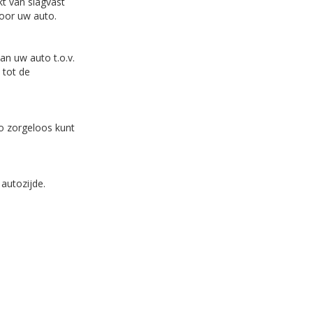
kt van slagvast
voor uw auto.
van uw auto t.o.v.
 tot de
to zorgeloos kunt
 autozijde.