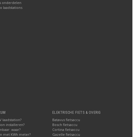
ns onderdelen
io laadstations
RUM
ELEKTRISCHE FIETS & OVERIG
 laadstation?
Batavus fietsaccu
on installeren?
Bosch fietsaccu
nbaar: waar?
Cortina fietsaccu
en met KWh meter?
Gazelle fietsaccu