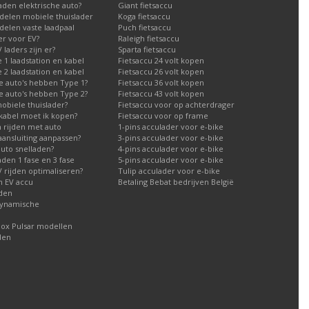
aden elektrische auto?
Giant fietsaccu
delen mobiele thuislader
Koga fietsaccu
elen vaste laadpaal
Puch fietsaccu
er voor EV?
Raleigh fietsaccu
laders zijn er?
Sparta fietsaccu
1 laadstation en kabel
Fietsaccu 24 volt kopen
2 laadstation en kabel
Fietsaccu 26 volt kopen
e auto's hebben Type 1?
Fietsaccu 36 volt kopen
e auto's hebben Type 2?
Fietsaccu 43 volt kopen
obiele thuislader?
Fietsaccu voor op achterdrager
kabel moet ik kopen?
Fietsaccu voor op frame
h rijden met auto
1-pins acculader voor e-bike
aansluiting aanpassen?
3-pins acculader voor e-bike
auto snelladen?
4-pins acculader voor e-bike
aden 1 fase en 3 fase
5-pins acculader voor e-bike
 rijden optimaliseren?
Tulip acculader voor e-bike
n EV accu
Betaling Bebat bedrijven België
aden
dynamische
box Pulsar modellen
den