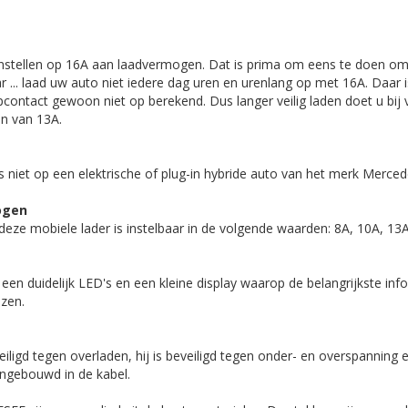
instellen op 16A aan laadvermogen. Dat is prima om eens te doen o
ar ... laad uw auto niet iedere dag uren en urenlang op met 16A. Daar 
pcontact gewoon niet op berekend. Dus langer veilig laden doet u bij
n van 13A.
 niet op een elektrische of plug-in hybride auto van het merk Merce
ogen
eze mobiele lader is instelbaar in de volgende waarden: 8A, 10A, 13
een duidelijk LED's en een kleine display waarop de belangrijkste info
lezen.
eiligd tegen overladen, hij is beveiligd tegen onder- en overspanning 
g ingebouwd in de kabel.