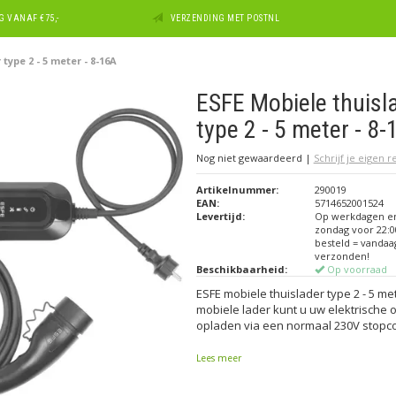
 VANAF €75,-
VERZENDING MET POSTNL
type 2 - 5 meter - 8-16A
ESFE Mobiele thuisl
type 2 - 5 meter - 8
Nog niet gewaardeerd
|
Schrijf je eigen 
Artikelnummer:
290019
EAN:
5714652001524
Levertijd:
Op werkdagen e
zondag voor 22:0
besteld = vandaa
verzonden!
Beschikbaarheid:
Op voorraad
ESFE mobiele thuislader type 2 - 5 me
mobiele lader kunt u uw elektrische 
opladen via een normaal 230V stopco
Lees meer