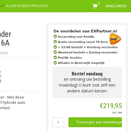
0
WINKELWAGEN
ALLEEN DE BESTE PRODUCTEN
ader
-16A
review
n
Bestel vandaag
0
en ontvang uw bestelling
g
maandag! U kunt ook zelf een
andere datum kiezen.
ter - Met deze
of hybride auto
€219,95
ntact.
Incl. btw
Toevoegen aan winkelwagen