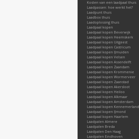
Kosten van een laadpaal thuis
Laadpassen: hoe werkt het?
Laadpunt thuis
Laadbox thuis
Laadoplossing thuis
Laadpaal kopen
Laadpaal kopen Beverwijk
Laadpaal kopen Heemskerk
Laadpaal kopen Uitgeest
Laadpaal kopen Castricum
Laadpaal kopen IJmuiden
Laadpaal kopen Velsen
Laadpaal kopen Assendelft
Laadpaal kopen Zaandam
Laadpaal kopen Krommenie
Laadpaal kopen Wormerveer
Laadpaal kopen Zaanstad
Laadpaal kopen Akersloot
Laadpaal kopen Heiloo
Laadpaal kopen Alkmaar
Laadpaal kopen Amsterdam
Laadpaal kopen Kennemerland
Laadpaal kopen IJmond
Laadpaal kopen Haarlem
Laadpalen Almere
Laadpalen Breda
Laadpalen Den Haag
Laadpalen Eindhoven