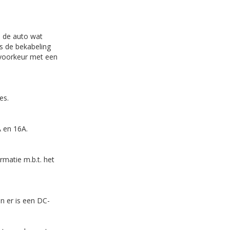
m de auto wat
is de bekabeling
 voorkeur met een
des.
A en 16A.
rmatie m.b.t. het
en er is een DC-