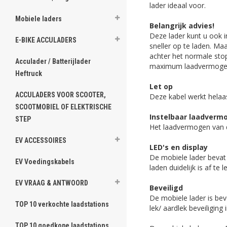
lader ideaal voor.
Mobiele laders
Belangrijk advies!
Deze lader kunt u ook 
E-BIKE ACCULADERS
sneller op te laden. Ma
achter het normale sto
Acculader / Batterijlader
maximum laadvermoge
Heftruck
Let op
ACCULADERS VOOR SCOOTER,
Deze kabel werkt helaas
SCOOTMOBIEL OF ELEKTRISCHE
Instelbaar laadverm
STEP
Het laadvermogen van d
EV ACCESSOIRES
LED's en display
De mobiele lader bevat 
EV Voedingskabels
laden duidelijk is af te 
EV VRAAG & ANTWOORD
Beveiligd
De mobiele lader is bev
TOP 10 verkochte laadstations
lek/ aardlek beveiligin
TOP 10 goedkope laadstations