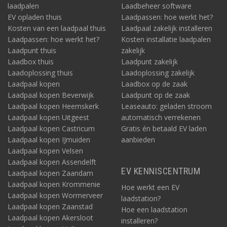
laadpalen
Laadbeheer software
EV opladen thuis
Laadpassen: hoe werkt het?
Kosten van een laadpaal thuis
Laadpaal zakelijk installeren
Laadpassen: hoe werkt het?
Kosten installatie laadpalen
Laadpunt thuis
zakelijk
Laadbox thuis
Laadpunt zakelijk
Laadoplossing thuis
Laadoplossing zakelijk
Laadpaal kopen
Laadbox op de zaak
Laadpaal kopen Beverwijk
Laadpunt op de zaak
Laadpaal kopen Heemskerk
Leaseauto: geladen stroom
Laadpaal kopen Uitgeest
automatisch verrekenen
Laadpaal kopen Castricum
Gratis én betaald EV laden
Laadpaal kopen IJmuiden
aanbieden
Laadpaal kopen Velsen
Laadpaal kopen Assendelft
EV KENNISCENTRUM
Laadpaal kopen Zaandam
Laadpaal kopen Krommenie
Hoe werkt een EV
Laadpaal kopen Wormerveer
laadstation?
Laadpaal kopen Zaanstad
Hoe een laadstation
Laadpaal kopen Akersloot
installeren?