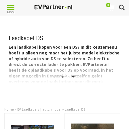
0
Toggle
Menu
navigation
Laadkabel DS
Een laadkabel kopen voor een DS? In dit keuzemenu
hoeft u alleen nog maar het juiste model elektrische
of hybride auto van DS te selecteren. Zo heeft u
direct de correcte lader te pakken. EVPartner.nl
heeft de oplaadkabels voor DS op voorraad, in het
eigen magazijn in Beverwijk. Hetzelfde geldt
Lees meer
overigens voor de laadstations voor dit merk
(evenals de
laadpalen
van alle andere
merken en
modellen elektrische en hybride auto's
). Vind hier uw
DS kabel: goedkoop in de markt, afkomstig van een
betrouwbare expert, online gekocht.
Home
»
EV Laadkabels | auto, model
»
Laadkabel DS
Kies het model en vindt laadkabels van het
Type (1 of 2)
,
voor een laadcapaciteit
(16A of 32A)
en met een
lengte
die past bij uw eigen model EV auto, oplaadvoorkeuren en