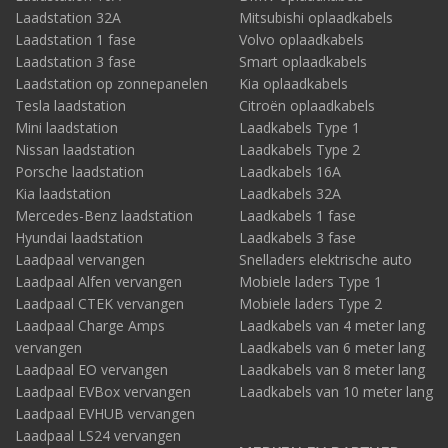
Laadstation 32A
geschikt. Heeft u een 1 fasige aansluiting thuis of op
Mitsubishi oplaadkabels
de zaak? In dat geval kunt u ook met maximaal 1 x
Laadstation 1 fase
Volvo oplaadkabels
32A laden. U kunt hiervoor een laadkabel kiezen van
Laadstation 3 fase
Smart oplaadkabels
7,4kW (1 x 32A) of 22kW (3 x 32A waarvan de DS 3 1
Laadstation op zonnepanelen
Kia oplaadkabels
x 32A zal gebruiken) aan laadvermogen.
Tesla laadstation
Citroën oplaadkabels
De
DS Crossback DS N°8
heeft een type 2
Mini laadstation
Laadkabels Type 1
aansluiting aan autozijde en kan laden via 3 fase met
Nissan laadstation
Laadkabels Type 2
16A. Hiervoor is een laadkabel type 2, 3 fase, 16A
Porsche laadstation
Laadkabels 16A
geschikt. Heeft u een 1 fasige aansluiting thuis of op
Kia laadstation
Laadkabels 32A
de zaak? In dat geval kunt u ook met maximaal 1 x
Mercedes-Benz laadstation
Laadkabels 1 fase
32A laden. U kunt hiervoor een laadkabel kiezen van
Hyundai laadstation
7,4kW (1 x 32A) of 22kW (3 x 32A waarvan de DS 3 1
Laadkabels 3 fase
x 32A zal gebruiken) aan laadvermogen.
Laadpaal vervangen
Snelladers elektrische auto
Laadpaal Alfen vervangen
Mobiele laders Type 1
Kies hieronder het model van DS dat van toepassing
Laadpaal CTEK vervangen
Mobiele laders Type 2
is en u vindt de meeste geschikte laadkabel!
Laadpaal Charge Amps
Laadkabels van 4 meter lang
vervangen
Laadkabels van 6 meter lang
Laadpaal EO vervangen
Laadkabels van 8 meter lang
Laadpaal EVBox vervangen
Laadkabels van 10 meter lang
Laadpaal EVHUB vervangen
Laadpaal LS24 vervangen