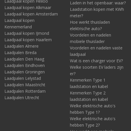
Laadpaal kopen Heiloo
Laden in het openbaar: waar?
Laadpaal kopen Alkmaar
Laadstation kopen met KWh
Laadpaal kopen Amsterdam
meter?
Laadpaal kopen
Hoe werkt thuisladen
Kennemerland
elektrische auto?
Laadpaal kopen IJmond
Voordelen en nadelen
Laadpaal kopen Haarlem
mobiele thuislader
Laadpalen Almere
Voordelen en nadelen vaste
Laadpalen Breda
laadpaal
Laadpalen Den Haag
Wat is een charger voor EV?
Laadpalen Eindhoven
Welke soorten EV laders zijn
Laadpalen Groningen
er?
Laadpalen Lelystad
Kenmerken Type 1
Laadpalen Maastricht
laadstation en kabel
Laadpalen Rotterdam
Kenmerken Type 2
Laadpalen Utrecht
laadstation en kabel
Welke elektrische auto's
hebben Type 1?
Welke elektrische auto's
hebben Type 2?