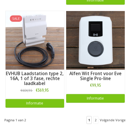
Informatie
SALE
EVHUB Laadstation type 2,
Alfen Wit Front voor Eve
16A, 1 of 3 fase, rechte
Single Pro-line
laadkabel
€99,95
€569,95
€604,95
Informatie
Informatie
Pagina 1 van 2
1
2
Volgende Vorige