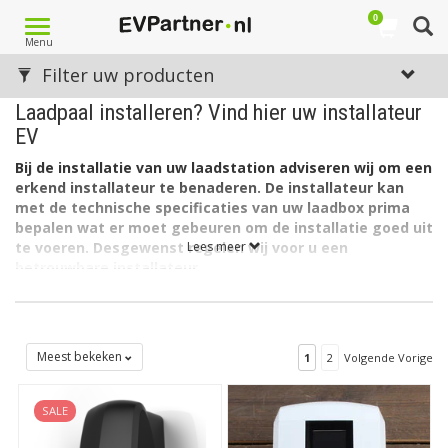
0
Toggle
Menu
navigation
Filter uw producten
Laadpaal installeren? Vind hier uw installateur
EV
Bij de installatie van uw laadstation adviseren wij om een
erkend installateur te benaderen. De installateur kan
met de technische specificaties van uw laadbox prima
bepalen wat er moet gebeuren om de installatie goed uit
te voeren. Desgewenst regelen wij voor u een
Lees meer
betrouwbare installateur.
Als partner in elektrisch vervoer levert EVPartner.nl voor
bedrijven, overheden en particulieren producten, services en
informatie gerelateerd aan het laden van Electric Vehicles.
Meest bekeken
1
2
Volgende Vorige
Laadstation kopen
,
laadkabel kopen
en/of installatie
volledig verzorgd
Wij kunnen uw installatie regelen. Bel ons en we nemen alles
SALE
voor de installatie van uw laadbox, laadpaal of serie laadstations
en laadpalen voor een compleet elektrische wagenpark uit