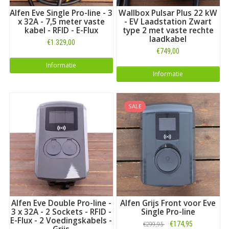
Alfen Eve Single Pro-line - 3
Wallbox Pulsar Plus 22 kW
x 32A - 7,5 meter vaste
- EV Laadstation Zwart
kabel - RFID - E-Flux
type 2 met vaste rechte
laadkabel
€1.329,00
€749,00
Informatie
Informatie
SALE
Alfen Eve Double Pro-line -
Alfen Grijs Front voor Eve
3 x 32A - 2 Sockets - RFID -
Single Pro-line
E-Flux - 2 Voedingskabels -
€174,95
€299,95