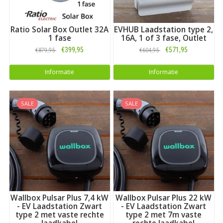
Ratio Solar Box Outlet 32A
EVHUB Laadstation type 2,
1 fase
16A, 1 of 3 fase, Outlet
€399,95
€571,95
€879,95
€604,95
Informatie
Informatie
WAAROM EVPARTNER.NL?
SALE
SALE
We weten waarover we het hebben!
De beste merken EV-laadstations, -laadkabels en
toebehoren
Kennis van zaken: óók al jarenlang van overige acculaders
en laadkabels
Enthousiasme over EV-rijden en de techniek erachter
Uitgebreide informatievoorziening bij al onze producten
Sterk netwerk in de wereld van Electric Vehicles
Wallbox Pulsar Plus 7,4 kW
Wallbox Pulsar Plus 22 kW
De beste kwaliteit is op EVPartner.nl een
- EV Laadstation Zwart
- EV Laadstation Zwart
vanzelfsprekendheid
type 2 met vaste rechte
type 2 met 7m vaste