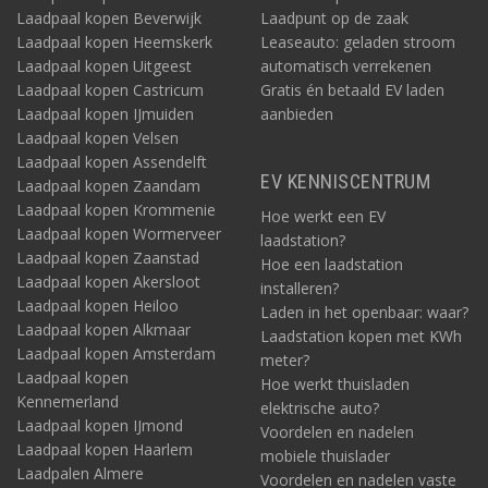
Laadpaal kopen Beverwijk
Laadpunt op de zaak
Laadpaal kopen Heemskerk
Leaseauto: geladen stroom
Laadpaal kopen Uitgeest
automatisch verrekenen
Laadpaal kopen Castricum
Gratis én betaald EV laden
Laadpaal kopen IJmuiden
aanbieden
Laadpaal kopen Velsen
Laadpaal kopen Assendelft
EV KENNISCENTRUM
Laadpaal kopen Zaandam
Laadpaal kopen Krommenie
Hoe werkt een EV
Laadpaal kopen Wormerveer
laadstation?
Laadpaal kopen Zaanstad
Hoe een laadstation
Laadpaal kopen Akersloot
installeren?
Laadpaal kopen Heiloo
Laden in het openbaar: waar?
Laadpaal kopen Alkmaar
Laadstation kopen met KWh
Laadpaal kopen Amsterdam
meter?
Laadpaal kopen
Hoe werkt thuisladen
Kennemerland
elektrische auto?
Laadpaal kopen IJmond
Voordelen en nadelen
Laadpaal kopen Haarlem
mobiele thuislader
Laadpalen Almere
Voordelen en nadelen vaste