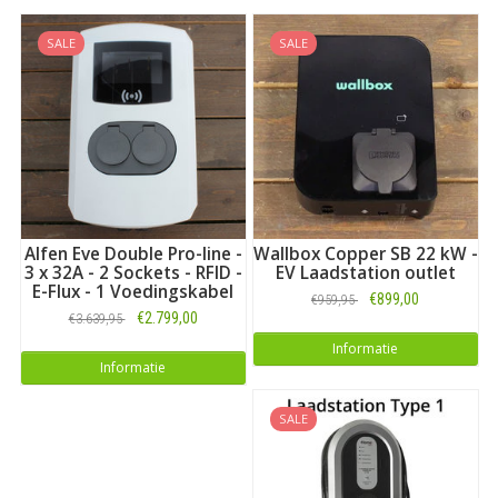
SALE
SALE
Alfen Eve Double Pro-line -
Wallbox Copper SB 22 kW -
3 x 32A - 2 Sockets - RFID -
EV Laadstation outlet
E-Flux - 1 Voedingskabel
€899,00
€959,95
€2.799,00
€3.639,95
Informatie
Informatie
SALE