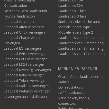
Porsche laadstation
Laadkabels 16A
Kia laadstation
Laadkabels 32A
Mercedes-Benz laadstation
Laadkabels 1 fase
Hyundai laadstation
Laadkabels 3 fase
Laadpaal vervangen
Snelladers elektrische auto
Laadpaal Alfen vervangen
Mobiele laders Type 1
Laadpaal CTEK vervangen
Mobiele laders Type 2
Laadpaal Charge Amps
Laadkabels van 4 meter lang
vervangen
Laadkabels van 6 meter lang
Laadpaal EO vervangen
Laadkabels van 8 meter lang
Laadpaal EVBox vervangen
Laadkabels van 10 meter lang
Laadpaal EVHUB vervangen
Laadpaal LS24 vervangen
MERKEN EV PARTNER
Laadpaal Myenergi vervangen
Laadpaal Ratio vervangen
Charge Amps laadstations en
Laadpaal Telwin vervangen
-kabels
Laadpaal Wallbox vervangen
EO laadstations
Laadpaal Webasto vervangen
LAPP laadkabels
Leveringen aan installateurs
Ratio boxen, kabels,
connectors
Zybbit EV accessoires