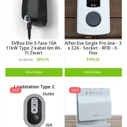
handen. Voor particulier, overheid, bedrijf en organisatie. Op
basis van een heldere offerte.
EVBox Elvi 3-fase 16A
Alfen Eve Single Pro-line - 3
11kW Type 2 kabel 6m Wi-
x 32A - Socket - RFID - E-
Fi Zwart
Flux
€899,95
€999,00
€1.029,95
Informatie
Informatie
SALE
SALE