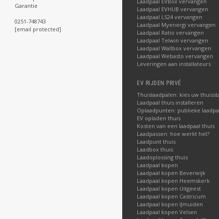
Laadpaal EVBox vervangen
Garantie
Laadpaal EVHUB vervangen
Laadpaal LS24 vervangen
0251-748743
Laadpaal Myenergi vervangen
[email protected]
Laadpaal Ratio vervangen
Laadpaal Telwin vervangen
Laadpaal Wallbox vervangen
Laadpaal Webasto vervangen
Leveringen aan installateurs
EV RIJDEN PRIVÉ
Thuislaadpalen: kies uw thuisst
Laadpaal thuis installeren
Oplaadpunten: publieke laadpa
EV opladen thuis
Kosten van een laadpaal thuis
Laadpassen: hoe werkt het?
Laadpunt thuis
Laadbox thuis
Laadoplossing thuis
Laadpaal kopen
Laadpaal kopen Beverwijk
Laadpaal kopen Heemskerk
Laadpaal kopen Uitgeest
Laadpaal kopen Castricum
Laadpaal kopen IJmuiden
Laadpaal kopen Velsen