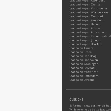
Laadpaal kopen Assendelft
Laadpaal kopen Zaandam
Laadpaal kopen Krommenie
Laadpaal kopen Wormerveer
Laadpaal kopen Zaanstad
Laadpaal kopen Akersloot
Laadpaal kopen Heiloo
Laadpaal kopen Alkmaar
Laadpaal kopen Amsterdam
Laadpaal kopen Kennemerland
Laadpaal kopen IJmond
Laadpaal kopen Haarlem
Laadpalen Almere
Laadpalen Breda
Laadpalen Den Haag
Laadpalen Eindhoven
Laadpalen Groningen
Laadpalen Lelystad
Laadpalen Maastricht
Laadpalen Rotterdam
Laadpalen Utrecht
OVER ONS
EVPartner is uw partner als het
Wij leveren u de beste laadstat