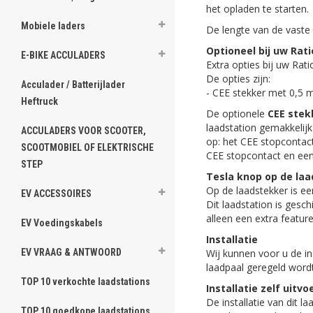
het opladen te starten.
Mobiele laders
De lengte van de vaste 
Optioneel bij uw Rati
E-BIKE ACCULADERS
Extra opties bij uw Ra
De opties zijn:
Acculader / Batterijlader
- CEE stekker met 0,5 me
Heftruck
De optionele
CEE stek
laadstation gemakkelijk
ACCULADERS VOOR SCOOTER,
op: het CEE stopcontac
SCOOTMOBIEL OF ELEKTRISCHE
CEE stopcontact en een
STEP
Tesla knop op de la
Op de laadstekker is e
EV ACCESSOIRES
Dit laadstation is gesc
alleen een extra featur
EV Voedingskabels
Installatie
Wij kunnen voor u de in
EV VRAAG & ANTWOORD
laadpaal geregeld word
TOP 10 verkochte laadstations
Installatie zelf uitv
De installatie van dit l
TOP 10 goedkope laadstations