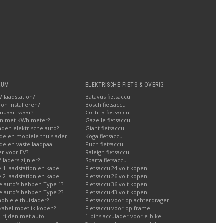
RUM
ELEKTRISCHE FIETS & OVERIG
 laadstation?
Batavus fietsaccu
on installeren?
Bosch fietsaccu
nbaar: waar?
Cortina fietsaccu
en met KWh meter?
Gazelle fietsaccu
aden elektrische auto?
Giant fietsaccu
delen mobiele thuislader
Koga fietsaccu
elen vaste laadpaal
Puch fietsaccu
er voor EV?
Raleigh fietsaccu
laders zijn er?
Sparta fietsaccu
1 laadstation en kabel
Fietsaccu 24 volt kopen
2 laadstation en kabel
Fietsaccu 26 volt kopen
e auto's hebben Type 1?
Fietsaccu 36 volt kopen
e auto's hebben Type 2?
Fietsaccu 43 volt kopen
obiele thuislader?
Fietsaccu voor op achterdrager
kabel moet ik kopen?
Fietsaccu voor op frame
h rijden met auto
1-pins acculader voor e-bike