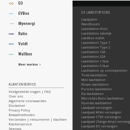
EO
EV LAADSTATIONS
EVBox
Laadpalen
Myenergi
Wandboxen
Laadstation thuis
Laadstation zakelijk
Ratio
Laadbox outlet
Laadstation Type 1
Voldt
Laadstation Type 2
Laadstation 16A
Wallbox
Laadstation 32A
Laadstation 1 fase
Meer merken
Laadstation 3 fase
Laadstation op zonnepanelen
Tesla laadstation
Mini laadstation
Nissan laadstation
KLANTENSERVICE
Porsche laadstation
Veelgestelde vragen | FAQ
Kia laadstation
Over ons
Mercedes-Benz laadstation
Algemene voorwaarden
Hyundai laadstation
Disclaimer
Laadpaal vervangen
Privacy Policy
Laadpaal Alfen vervangen
Betaalmethoden
Laadpaal CTEK vervangen
Verzenden | retourneren | klachten
Laadpaal Charge Amps vervan
Klantenservice
Laadpaal EO vervangen
Sitemap