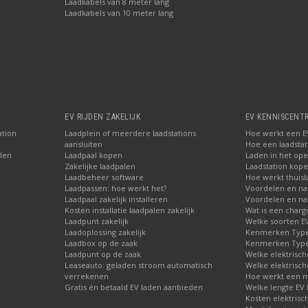
Laadkabels van 8 meter lang
Laadkabels van 10 meter lang
EV RIJDEN ZAKELIJK
EV KENNISCENT
ation
Laadplein of meerdere laadstations
Hoe werkt een EV
aansluiten
Hoe een laadstati
len
Laadpaal kopen
Laden in het ope
Zakelijke laadpalen
Laadstation kop
Laadbeheer software
Hoe werkt thuisl
Laadpassen: hoe werkt het?
Voordelen en na
Laadpaal zakelijk installeren
Voordelen en nad
Kosten installatie laadpalen zakelijk
Wat is een charg
Laadpunt zakelijk
Welke soorten EV 
Laadoplossing zakelijk
Kenmerken Type 
Laadbox op de zaak
Kenmerken Type 
Laadpunt op de zaak
Welke elektrisch
Leaseauto: geladen stroom automatisch
Welke elektrisch
verrekenen
Hoe werkt een m
Gratis én betaald EV laden aanbieden
Welke lengte EV 
Kosten elektrisc