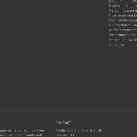
Moet ik mijn net
Hoe kan ik mijn 
Verschil tussen l
Hoe range van EV
ESS installeren e
Bidirectioneel l
Autoladen met 
stroomtarieven
Verschillen Wall
Auto groen opla
CONTACT
 gaat om elektrisch vervoer.
Media 73 B.V. / EVPartner.nl
ions, laadpalen, laadkabels
Biesland 13