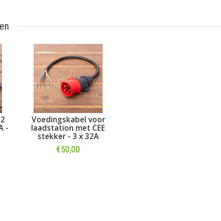
ten
 2
Voedingskabel voor
A -
laadstation met CEE
stekker - 3 x 32A
€50,00
Bestellen