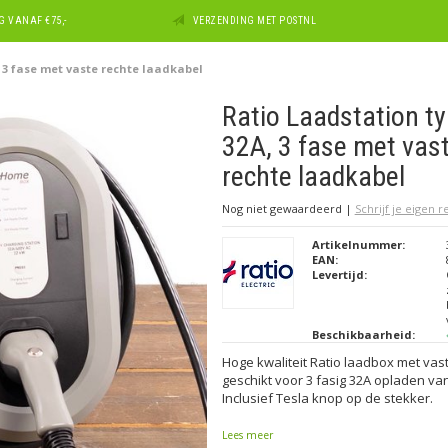
 VANAF €75,-
VERZENDING MET POSTNL
, 3 fase met vaste rechte laadkabel
Ratio Laadstation ty
32A, 3 fase met vas
rechte laadkabel
Nog niet gewaardeerd
|
Schrijf je eigen 
Artikelnummer:
EAN:
Levertijd:
Beschikbaarheid:
Hoge kwaliteit Ratio laadbox met vas
geschikt voor 3 fasig 32A opladen van
Inclusief Tesla knop op de stekker.
Lees meer