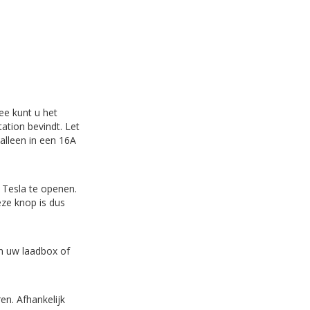
ee kunt u het
ation bevindt. Let
alleen in een 16A
 Tesla te openen.
eze knop is dus
an uw laadbox of
ren. Afhankelijk