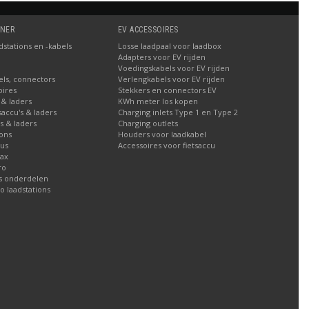
TNER
EV ACCESSOIRES
stations en -kabels
Losse laadpaal voor laadbox
Adapters voor EV rijden
Voedingskabels voor EV rijden
els, connectors
Verlengkabels voor EV rijden
oires
Stekkers en connectors EV
 & laders
KWh meter los kopen
tsaccu's & laders
Charging inlets Type 1 en Type 2
's & laders
Charging outlets
ions
Houders voor laadkabel
lus
Accessoires voor fietsaccu
Max
ro
ns onderdelen
io laadstations