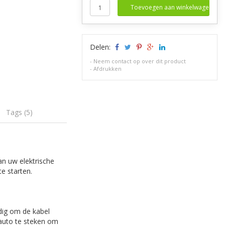
Toevoegen aan winkelwagen
Delen:
-
Neem contact op over dit product
-
Afdrukken
Tags (5)
an uw elektrische
e starten.
odig om de kabel
e auto te steken om