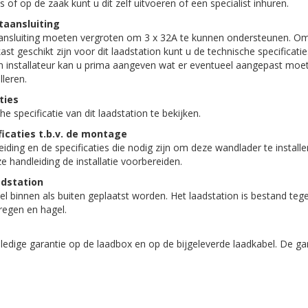
uis of op de zaak kunt u dit zelf uitvoeren of een specialist inhuren.
taansluiting
aansluiting moeten vergroten om 3 x 32A te kunnen ondersteunen. Om
st geschikt zijn voor dit laadstation kunt u de technische specificati
n installateur kan u prima aangeven wat er eventueel aangepast mo
lleren.
ties
 specificatie van dit laadstation te bekijken.
ficaties t.b.v. de montage
iding en de specificaties die nodig zijn om deze wandlader te install
e handleiding de installatie voorbereiden.
adstation
el binnen als buiten geplaatst worden. Het laadstation is bestand tege
regen en hagel.
olledige garantie op de laadbox en op de bijgeleverde laadkabel. De ga