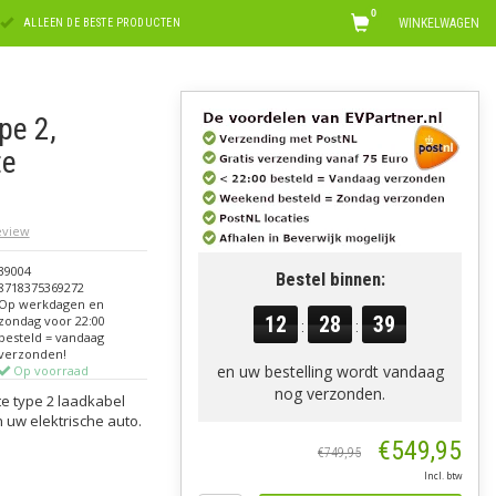
0
WINKELWAGEN
ALLEEN DE BESTE PRODUCTEN
pe 2,
te
review
39004
Bestel binnen:
8718375369272
Op werkdagen en
12
28
38
zondag voor 22:00
:
:
besteld = vandaag
verzonden!
en uw bestelling wordt vandaag
Op voorraad
nog verzonden.
te type 2 laadkabel
 uw elektrische auto.
€549,95
€749,95
Incl. btw