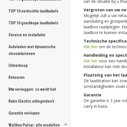
van de situatie bij u th
Vergroten van uw ne
TOP 10 verkochte laadkabels
Mogelijk zult u uw net
aansluiting en groepenka
TOP 10 goedkope laadkabels
laadbox raadplegen. Ee
laadbox te kunnen insta
Service en installatie
Technische specifica
Klik hier
om de technische
Autoladen met dynamische
stroomtarieven
Handleiding en speci
Klik hier
voor een handle
Uitverkoop
installateur kan met dez
Plaatsing van het la
Retouren
Dit laadstation kan zow
omstandigheden zoals 
Btw verleggen: zo werkt het
Garantie
De garantie is 3 jaar v
Ratio Electric uitlegvideo's
carry in basis.
Garantie verlopen
Wallbox Pulsar: alle modellen