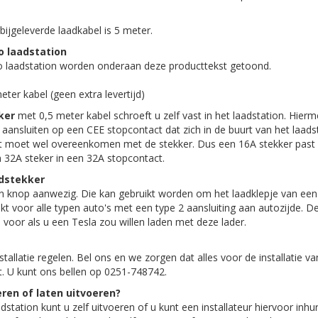
bijgeleverde laadkabel is 5 meter.
o laadstation
tio laadstation worden onderaan deze producttekst getoond.
ter kabel (geen extra levertijd)
ker
met 0,5 meter kabel schroeft u zelf vast in het laadstation. Hierm
 aansluiten op een CEE stopcontact dat zich in de buurt van het laadst
t moet wel overeenkomen met de stekker. Dus een 16A stekker past 
 32A steker in een 32A stopcontact.
adstekker
en knop aanwezig. Die kan gebruikt worden om het laadklepje van een
hikt voor alle typen auto's met een type 2 aansluiting aan autozijde. D
e voor als u een Tesla zou willen laden met deze lader.
stallatie regelen. Bel ons en we zorgen dat alles voor de installatie v
t. U kunt ons bellen op 0251-748742.
oeren of laten uitvoeren?
aadstation kunt u zelf uitvoeren of u kunt een installateur hiervoor inhu