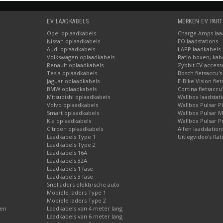
EV LAADKABELS
MERKEN EV PAR
Opel oplaadkabels
Charge Amps laad
Nissan oplaadkabels
EO laadstations
Audi oplaadkabels
LAPP laadkabels
Volkswagen oplaadkabels
Ratio boxen, kab
Renault oplaadkabels
Zybbit EV access
Tesla oplaadkabels
Bosch fietsaccu's
Jaguar oplaadkabels
E-Bike Vision fie
BMW oplaadkabels
Cortina fietsaccu
Mitsubishi oplaadkabels
Wallbox laadstat
Volvo oplaadkabels
Wallbox Pulsar P
Smart oplaadkabels
Wallbox Pulsar 
Kia oplaadkabels
Wallbox Pulsar P
Citroën oplaadkabels
Alfen laadstatio
Laadkabels Type 1
Uitlegvideo's Rat
Laadkabels Type 2
Laadkabels 16A
Laadkabels 32A
Laadkabels 1 fase
Laadkabels 3 fase
Snelladers elektrische auto
Mobiele laders Type 1
Mobiele laders Type 2
gen
Laadkabels van 4 meter lang
Laadkabels van 6 meter lang