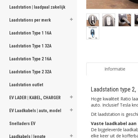
Laadstation | laadpaal zakelijk
Laadstations per merk
Laadstation Type 1 16A
Laadstation Type 1 32A
Laadstation Type 2 16A
Informatie
Laadstation Type 2 32A
Laadstation outlet
Laadstation type 2,
EV LADER | KABEL, CHARGER
Hoge kwaliteit Ratio la
auto. Inclusief Tesla k
EV Laadkabels | auto, model
Dit laadstation is ges
Vaste laadkabel aan 
Snelladers EV
De bijgeleverde laadkab
elke keer uit de koffer
Laadkabels | lengte