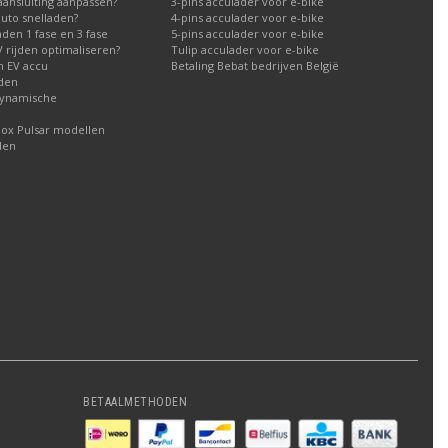
aansluiting aanpassen?
3-pins acculader voor e-bike
auto snelladen?
4-pins acculader voor e-bike
aden 1 fase en 3 fase
5-pins acculader voor e-bike
 rijden optimaliseren?
Tulip acculader voor e-bike
n EV accu
Betaling Bebat bedrijven België
aden
dynamische
box Pulsar modellen
den
BETAALMETHODEN