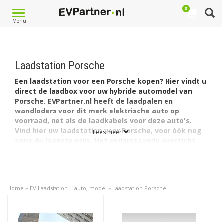
0
Toggle
Menu
navigation
Laadstation Porsche
Een laadstation voor een Porsche kopen? Hier vindt u
direct de laadbox voor uw hybride automodel van
Porsche. EVPartner.nl heeft de laadpalen en
wandladers voor dit merk elektrische auto op
voorraad, net als de laadkabels voor deze auto's.
Vind hier uw laadstation voor Porsche, voor óók nog
Lees meer
eens de laagste prijs. Het onderstaande overzicht
leidt u snel en doeltreffend naar het juiste model.
Per model auto vindt u de daarvoor meest geschikte
laadstations. Zo heeft Porsche twee plug-in hybride auto's:
de Porsche Cayenne S E-Hybrid en de Porsche Panamera S
Home
»
EV Laadstation | auto, model
»
Laadstation Porsche
E-Hybrid. Daarnaast heeft Porsche één volledig elektrische
auto de Porsche Taycan.
De
Porsche Cayenne S E-Hybrid
heeft een accu