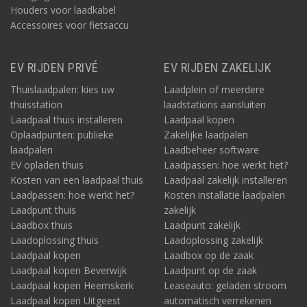
Houders voor laadkabel
Accessoires voor fietsaccu
EV RIJDEN PRIVÉ
EV RIJDEN ZAKELIJK
Thuislaadpalen: kies uw
Laadplein of meerdere
thuisstation
laadstations aansluiten
Laadpaal thuis installeren
Laadpaal kopen
Oplaadpunten: publieke
Zakelijke laadpalen
laadpalen
Laadbeheer software
EV opladen thuis
Laadpassen: hoe werkt het?
Kosten van een laadpaal thuis
Laadpaal zakelijk installeren
Laadpassen: hoe werkt het?
Kosten installatie laadpalen
Laadpunt thuis
zakelijk
Laadbox thuis
Laadpunt zakelijk
Laadoplossing thuis
Laadoplossing zakelijk
Laadpaal kopen
Laadbox op de zaak
Laadpaal kopen Beverwijk
Laadpunt op de zaak
Laadpaal kopen Heemskerk
Leaseauto: geladen stroom
Laadpaal kopen Uitgeest
automatisch verrekenen