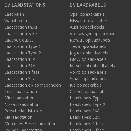
u een 1 fasige aansluiting thuis of op de zaak? In dat
EV LAADSTATIONS
EV LAADKABELS
geval kunt u ook met maximaal 1 x 32A laden. U kunt
hiervoor een laadbox kiezen van 7,4kW (1 x 32A) of
Laadpalen
Opel oplaadkabels
22kW (3 x 32A waarvan de Porsche Taycan 1 x 32A
Wandboxen
Nissan oplaadkabels
zal gebruiken) aan laadvermogen.
Laadstation thuis
Audi oplaadkabels
Laadstation zakelijk
Volkswagen oplaadkabels
Kies hieronder het model van Porsche en u vindt de
Laadbox outlet
Renault oplaadkabels
meest geschikte laadstations!
Laadstation Type 1
Tesla oplaadkabels
Laadstation Type 2
Jaguar oplaadkabels
Laadstation 16A
BMW oplaadkabels
Laadstation 32A
Mitsubishi oplaadkabels
Laadstation 1 fase
Volvo oplaadkabels
Laadstation 3 fase
Smart oplaadkabels
Laadstation op zonnepanelen
Kia oplaadkabels
Tesla laadstation
Citroën oplaadkabels
Mini laadstation
Laadkabels Type 1
Nissan laadstation
Laadkabels Type 2
Porsche laadstation
Laadkabels 16A
Kia laadstation
Laadkabels 32A
Mercedes-Benz laadstation
Laadkabels 1 fase
Hyundai laadstation
Laadkabels 3 fase