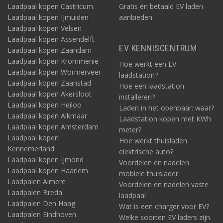
Laadpaal kopen Castricum
Gratis én betaald EV laden
Laadpaal kopen IJmuiden
aanbieden
Laadpaal kopen Velsen
Laadpaal kopen Assendelft
EV KENNISCENTRUM
Laadpaal kopen Zaandam
Laadpaal kopen Krommenie
Hoe werkt een EV
Laadpaal kopen Wormerveer
laadstation?
Laadpaal kopen Zaanstad
Hoe een laadstation
Laadpaal kopen Akersloot
installeren?
Laadpaal kopen Heiloo
Laden in het openbaar: waar?
Laadpaal kopen Alkmaar
Laadstation kopen met KWh
Laadpaal kopen Amsterdam
meter?
Laadpaal kopen
Hoe werkt thuisladen
Kennemerland
elektrische auto?
Laadpaal kopen IJmond
Voordelen en nadelen
Laadpaal kopen Haarlem
mobiele thuislader
Laadpalen Almere
Voordelen en nadelen vaste
Laadpalen Breda
laadpaal
Laadpalen Den Haag
Wat is een charger voor EV?
Laadpalen Eindhoven
Welke soorten EV laders zijn