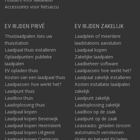
Accessoires voor fietsaccu
EV RIJDEN PRIVÉ
EV RIJDEN ZAKELIJK
Thuislaadpalen: kies uw
Laadplein of meerdere
thuisstation
laadstations aansluiten
Laadpaal thuis installeren
Laadpaal kopen
Oplaadpunten: publieke
Zakelijke laadpalen
laadpalen
Laadbeheer software
EV opladen thuis
Laadpassen: hoe werkt het?
Kosten van een laadpaal thuis
Laadpaal zakelijk installeren
Laadpassen: hoe werkt het?
Kosten installatie laadpalen
Laadpunt thuis
zakelijk
Laadbox thuis
Laadpunt zakelijk
Laadoplossing thuis
Laadoplossing zakelijk
Laadpaal kopen
Laadbox op de zaak
Laadpaal kopen Beverwijk
Laadpunt op de zaak
Laadpaal kopen Heemskerk
Leaseauto: geladen stroom
Laadpaal kopen Uitgeest
automatisch verrekenen
Laadpaal kopen Castricum
Gratis én betaald EV laden