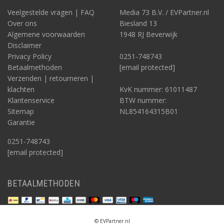
Veelgestelde vragen | FAQ
Media 73 B.V. / EVPartner.nl
Over ons
Biesland 13
Algemene voorwaarden
1948 RJ Beverwijk
Disclaimer
Privacy Policy
0251-748743
Betaalmethoden
[email protected]
Verzenden | retourneren |
klachten
KvK nummer: 61011487
Klantenservice
BTW nummer:
Sitemap
NL854164315B01
Garantie
0251-748743
[email protected]
BETAALMETHODEN
© EVPartner.nl