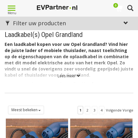
0
Toggle
Menu
navigation
Filter uw producten
Laadkabel(s) Opel Grandland
Een laadkabel kopen voor uw Opel Grandland? Vind hier
de juiste lader of mobiele thuislader, naast toelichting
op de eigenschappen van de oplaadkabel in combinatie
met dit model elektrische auto van het merk Opel. Zo
vindt u snel de (overigens zeer voordelig geprijsde) juiste
kabel of thuislader voor de Grandland.
Lees meer
De accu van de nieuwe Opel Grandland heeft een capaciteit van
80 kWh. De lader in de auto laadt via 3 fase met maximaal 16A
(3 x 3,7kW = 11kW).
De lader in de Opel Grandland kan ook laden via 1 fase met
Meest bekeken
1
2
3
4
Volgende Vorige
maximaal 32A (1 x 7,4kW= 7,4kW).
Welk type laadkabel voor de Opel Grandland?
De Opel Grandland heeft aan autozijde een aansluiting Type 2
en kan laden via 3 fase met 16 ampère. Hiervoor is een EV