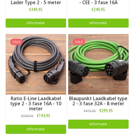
Lader Type 2 - 5 meter
- CEE - 3 fase 16A
€349,95
€249,95
Informatie
Informatie
SALE
SALE
Ratio E-Line Laadkabel
Blaupunkt Laadkabel type
type 2 - 3 fase 16A - 10
2 - 3 fase 32A - 8 meter
meter
€299,95
€415,00
€194,95
€204,95
Informatie
Informatie