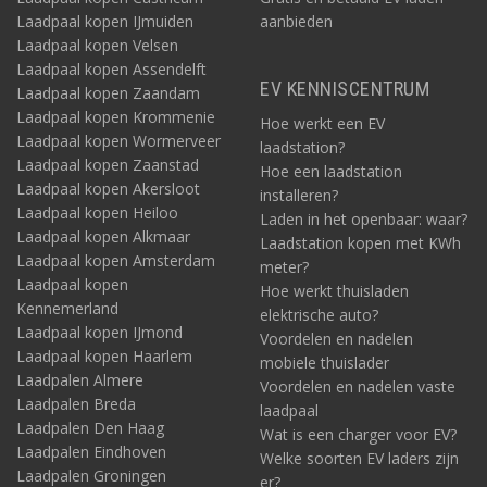
Laadpaal kopen IJmuiden
aanbieden
Laadpaal kopen Velsen
Laadpaal kopen Assendelft
EV KENNISCENTRUM
Laadpaal kopen Zaandam
Laadpaal kopen Krommenie
Hoe werkt een EV
Laadpaal kopen Wormerveer
laadstation?
Laadpaal kopen Zaanstad
Hoe een laadstation
Laadpaal kopen Akersloot
installeren?
Laadpaal kopen Heiloo
Laden in het openbaar: waar?
Laadpaal kopen Alkmaar
Laadstation kopen met KWh
Laadpaal kopen Amsterdam
meter?
Laadpaal kopen
Hoe werkt thuisladen
Kennemerland
elektrische auto?
Laadpaal kopen IJmond
Voordelen en nadelen
Laadpaal kopen Haarlem
mobiele thuislader
Laadpalen Almere
Voordelen en nadelen vaste
Laadpalen Breda
laadpaal
Laadpalen Den Haag
Wat is een charger voor EV?
Laadpalen Eindhoven
Welke soorten EV laders zijn
Laadpalen Groningen
er?