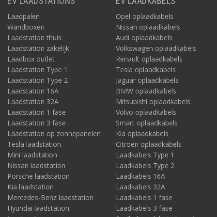
EV LAADSTATIONS
EV LAADKABELS
Laadpalen
Opel oplaadkabels
Wandboxen
Nissan oplaadkabels
Laadstation thuis
Audi oplaadkabels
Laadstation zakelijk
Volkswagen oplaadkabels
Laadbox outlet
Renault oplaadkabels
Laadstation Type 1
Tesla oplaadkabels
Laadstation Type 2
Jaguar oplaadkabels
Laadstation 16A
BMW oplaadkabels
Laadstation 32A
Mitsubishi oplaadkabels
Laadstation 1 fase
Volvo oplaadkabels
Laadstation 3 fase
Smart oplaadkabels
Laadstation op zonnepanelen
Kia oplaadkabels
Tesla laadstation
Citroën oplaadkabels
Mini laadstation
Laadkabels Type 1
Nissan laadstation
Laadkabels Type 2
Porsche laadstation
Laadkabels 16A
Kia laadstation
Laadkabels 32A
Mercedes-Benz laadstation
Laadkabels 1 fase
Hyundai laadstation
Laadkabels 3 fase