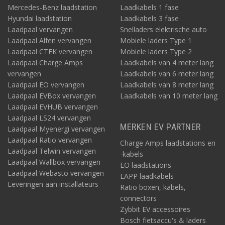
Mercedes-Benz laadstation
Laadkabels 1 fase
Hyundai laadstation
Laadkabels 3 fase
Laadpaal vervangen
Snelladers elektrische auto
Laadpaal Alfen vervangen
Mobiele laders Type 1
Laadpaal CTEK vervangen
Mobiele laders Type 2
Laadpaal Charge Amps
Laadkabels van 4 meter lang
vervangen
Laadkabels van 6 meter lang
Laadpaal EO vervangen
Laadkabels van 8 meter lang
Laadpaal EVBox vervangen
Laadkabels van 10 meter lang
Laadpaal EVHUB vervangen
Laadpaal LS24 vervangen
MERKEN EV PARTNER
Laadpaal Myenergi vervangen
Laadpaal Ratio vervangen
Charge Amps laadstations en
Laadpaal Telwin vervangen
-kabels
Laadpaal Wallbox vervangen
EO laadstations
Laadpaal Webasto vervangen
LAPP laadkabels
Leveringen aan installateurs
Ratio boxen, kabels,
connectors
Zybbit EV accessoires
Bosch fietsaccu's & laders