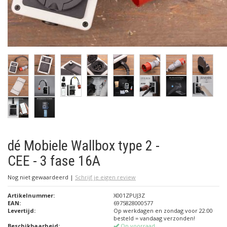
dé Mobiele Wallbox type 2 -
CEE - 3 fase 16A
Nog niet gewaardeerd
|
Schrijf je eigen review
Artikelnummer:
X001ZPUJ3Z
EAN:
6975828000577
Levertijd:
Op werkdagen en zondag voor 22:00
besteld = vandaag verzonden!
Beschikbaarheid:
Op voorraad