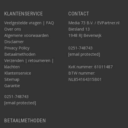
KLANTENSERVICE
CONTACT
Veelgestelde vragen | FAQ
Media 73 B.V. / EVPartner.nl
Over ons
Biesland 13
Algemene voorwaarden
1948 RJ Beverwijk
Disclaimer
Privacy Policy
0251-748743
Betaalmethoden
[email protected]
Verzenden | retourneren |
klachten
KvK nummer: 61011487
Klantenservice
BTW nummer:
Sitemap
NL854164315B01
Garantie
0251-748743
[email protected]
BETAALMETHODEN