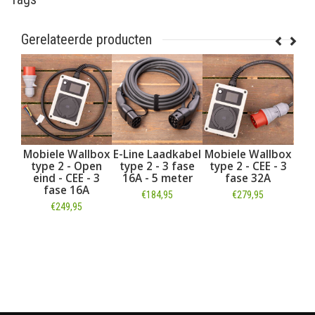
Gerelateerde producten
lbox
E-Line Laadkabel
Mobiele Wallbox
E-Line Laadkabel
pen
type 2 - 3 fase
type 2 - CEE - 3
type 2 - 3 fase
- 3
16A - 5 meter
fase 32A
16A - 2 meter
A
€184,95
€279,95
€159,95
Informatie
Informatie
Informatie