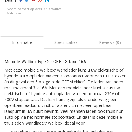
Delen:
-
Neem contact op over dit product
-
Afdrukken
Informatie
Specificaties
Reviews (0)
Mobiele Wallbox type 2 - CEE - 3 fase 16A
Met deze mobiele wallbox/ wandlader kunt u uw elektrische of
hybride auto opladen via een stopcontact voor een CEE stekker
(in dit geval een 5 polige rode CEE stekker). De lader kan laden
met maximaal 3 x 16A. Met een mobiele lader kunt u dus uw
elektrische of hybride auto opladen via een normaal 230V of
400V stopcontact. Dat kan handig zijn als u onderweg geen
openbaar laadpunt vindt of als er zich niet een openbaar
laadpunt in uw buurt bevindt. Veel mensen laden ook thuis hun
auto op via het normale stopcontact. En daar is deze mobiele
thuislader/ wandlader/ wallbox ideaal voor.
Dit draagbare laadstation wordt gebruikt het opladen van