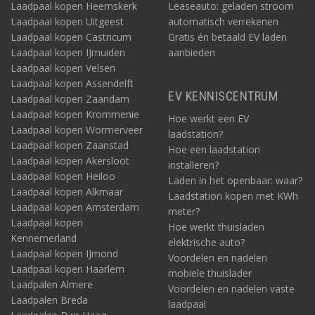
Laadpaal kopen Heemskerk
Leaseauto: geladen stroom
Laadpaal kopen Uitgeest
automatisch verrekenen
Laadpaal kopen Castricum
Gratis én betaald EV laden
Laadpaal kopen IJmuiden
aanbieden
Laadpaal kopen Velsen
Laadpaal kopen Assendelft
EV KENNISCENTRUM
Laadpaal kopen Zaandam
Laadpaal kopen Krommenie
Hoe werkt een EV
Laadpaal kopen Wormerveer
laadstation?
Laadpaal kopen Zaanstad
Hoe een laadstation
Laadpaal kopen Akersloot
installeren?
Laadpaal kopen Heiloo
Laden in het openbaar: waar?
Laadpaal kopen Alkmaar
Laadstation kopen met KWh
Laadpaal kopen Amsterdam
meter?
Laadpaal kopen
Hoe werkt thuisladen
Kennemerland
elektrische auto?
Laadpaal kopen IJmond
Voordelen en nadelen
Laadpaal kopen Haarlem
mobiele thuislader
Laadpalen Almere
Voordelen en nadelen vaste
Laadpalen Breda
laadpaal