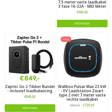
7,5 meter vaste laadkabel
3 fase 16-32A - MID Meter
€989,00
Informatie
SALE
Zaptec Go 2 Tibber Bundel
Wallbox Pulsar Max 22 kW
- inclusief loadbalancing
- EV Laadstation Zwart
type 2 met 7 meter vaste
€849,00
rechte laadkabel
€729,00
€999,95
Informatie