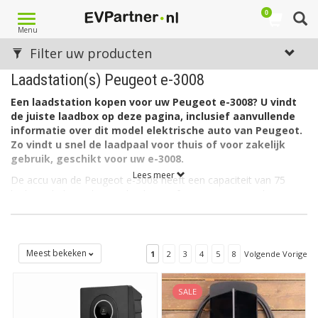
0
Toggle
Menu
navigation
Filter uw producten
Laadstation(s) Peugeot e-3008
Een laadstation kopen voor uw Peugeot e-3008? U vindt
de juiste laadbox op deze pagina, inclusief aanvullende
informatie over dit model elektrische auto van Peugeot.
Zo vindt u snel de laadpaal voor thuis of voor zakelijk
gebruik, geschikt voor uw e-3008.
Lees meer
De accu van de Peugeot e-3008 heeft een capaciteit van 75
kWh. De lader in de auto laadt via 3 fase met maximaal 16A.
De lader in de Peugeot e-3008 kan ook laden via 1 fase met
maximaal 32A (1 x 7,4kW= 7,4kW).
Welk soort laadstation voor de Peugeot e-3008?
Meest bekeken
1
2
3
4
5
8
Volgende Vorige
De Peugeot e-3008 heeft aan autozijde een aansluiting Type 2
en kan als gezegd 3-fasig laden met 16 ampère. Hiervoor is een
SALE
EV box Type 2, 3 fase, 16A geschikt.
Heeft u een 1 fasige aansluiting thuis of op de zaak? In dat geval