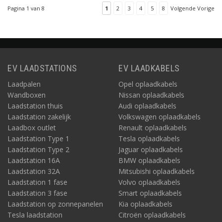
Pagina 1 van 8
1
2
3
4
5
8
Volgende Vorige
EV LAADSTATIONS
EV LAADKABELS
Laadpalen
Opel oplaadkabels
Wandboxen
Nissan oplaadkabels
Laadstation thuis
Audi oplaadkabels
Laadstation zakelijk
Volkswagen oplaadkabels
Laadbox outlet
Renault oplaadkabels
Laadstation Type 1
Tesla oplaadkabels
Laadstation Type 2
Jaguar oplaadkabels
Laadstation 16A
BMW oplaadkabels
Laadstation 32A
Mitsubishi oplaadkabels
Laadstation 1 fase
Volvo oplaadkabels
Laadstation 3 fase
Smart oplaadkabels
Laadstation op zonnepanelen
Kia oplaadkabels
Tesla laadstation
Citroën oplaadkabels