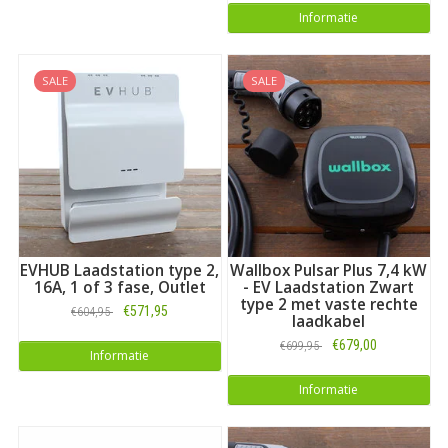
Informatie
SALE
SALE
EVHUB Laadstation type 2,
Wallbox Pulsar Plus 7,4 kW
16A, 1 of 3 fase, Outlet
- EV Laadstation Zwart
type 2 met vaste rechte
€571,95
€604,95
laadkabel
€679,00
€699,95
Informatie
Informatie