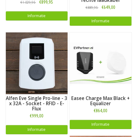
rechte laadkabel
€899,95
€1.029,95
€649,00
€889,95
Informatie
Informatie
Alfen Eve Single Pro-line - 3
Easee Charge Max Black +
x 32A - Socket - RFID - E-
Equalizer
Flux
€864,00
€999,00
Informatie
Informatie