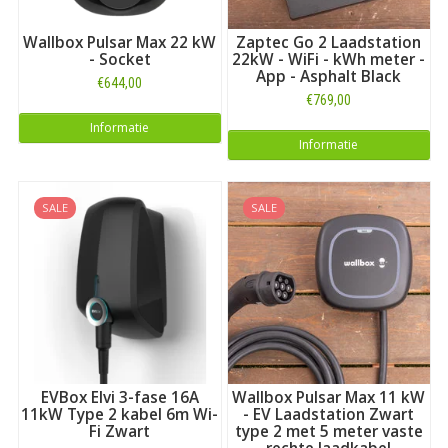
Wallbox Pulsar Max 22 kW
Zaptec Go 2 Laadstation
- Socket
22kW - WiFi - kWh meter -
App - Asphalt Black
€644,00
€769,00
Informatie
Informatie
SALE
SALE
EVBox Elvi 3-fase 16A
Wallbox Pulsar Max 11 kW
11kW Type 2 kabel 6m Wi-
- EV Laadstation Zwart
Fi Zwart
type 2 met 5 meter vaste