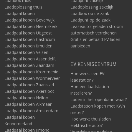
Laadbox thuis
Laadpunt zakelijk
Laadoplossing thuis
Laadoplossing zakelijk
Laadpaal kopen
Laadbox op de zaak
Laadpaal kopen Beverwijk
Laadpunt op de zaak
Laadpaal kopen Heemskerk
Leaseauto: geladen stroom
Laadpaal kopen Uitgeest
automatisch verrekenen
Laadpaal kopen Castricum
Gratis én betaald EV laden
Laadpaal kopen IJmuiden
aanbieden
Laadpaal kopen Velsen
Laadpaal kopen Assendelft
EV KENNISCENTRUM
Laadpaal kopen Zaandam
Laadpaal kopen Krommenie
Hoe werkt een EV
Laadpaal kopen Wormerveer
laadstation?
Laadpaal kopen Zaanstad
Hoe een laadstation
Laadpaal kopen Akersloot
installeren?
Laadpaal kopen Heiloo
Laden in het openbaar: waar?
Laadpaal kopen Alkmaar
Laadstation kopen met KWh
Laadpaal kopen Amsterdam
meter?
Laadpaal kopen
Hoe werkt thuisladen
Kennemerland
elektrische auto?
Laadpaal kopen IJmond
Voordelen en nadelen