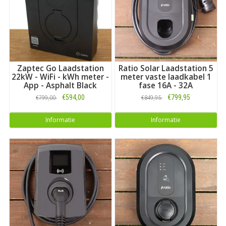
Zaptec Go Laadstation
Ratio Solar Laadstation 5
22kW - WiFi - kWh meter -
meter vaste laadkabel 1
App - Asphalt Black
fase 16A - 32A
€594,00
€799,95
€799,00
€849,95
Informatie
Informatie