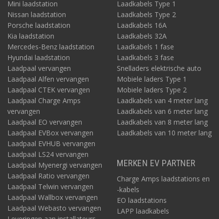
Mini laadstation
Laadkabels Type 1
Nissan laadstation
Laadkabels Type 2
Porsche laadstation
Laadkabels 16A
Kia laadstation
Laadkabels 32A
Mercedes-Benz laadstation
Laadkabels 1 fase
Hyundai laadstation
Laadkabels 3 fase
Laadpaal vervangen
Snelladers elektrische auto
Laadpaal Alfen vervangen
Mobiele laders Type 1
Laadpaal CTEK vervangen
Mobiele laders Type 2
Laadpaal Charge Amps
Laadkabels van 4 meter lang
vervangen
Laadkabels van 6 meter lang
Laadpaal EO vervangen
Laadkabels van 8 meter lang
Laadpaal EVBox vervangen
Laadkabels van 10 meter lang
Laadpaal EVHUB vervangen
Laadpaal LS24 vervangen
MERKEN EV PARTNER
Laadpaal Myenergi vervangen
Laadpaal Ratio vervangen
Charge Amps laadstations en
Laadpaal Telwin vervangen
-kabels
Laadpaal Wallbox vervangen
EO laadstations
Laadpaal Webasto vervangen
LAPP laadkabels
Leveringen aan installateurs