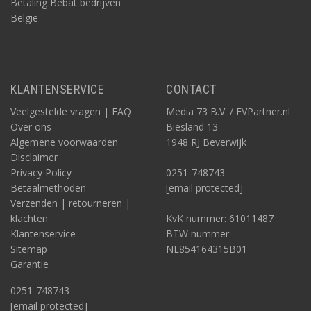
Betaling Bebat bedrijven
België
KLANTENSERVICE
CONTACT
Veelgestelde vragen | FAQ
Media 73 B.V. / EVPartner.nl
Over ons
Biesland 13
Algemene voorwaarden
1948 RJ Beverwijk
Disclaimer
Privacy Policy
0251-748743
Betaalmethoden
[email protected]
Verzenden | retourneren |
klachten
KvK nummer: 61011487
Klantenservice
BTW nummer:
Sitemap
NL854164315B01
Garantie
0251-748743
[email protected]