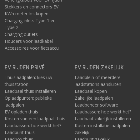
Stekkers en connectors EV
KWh meter los kopen
Charging inlets Type 1 en
Type 2
Charging outlets
Houders voor laadkabel
Accessoires voor fietsaccu
EV RIJDEN PRIVÉ
EV RIJDEN ZAKELIJK
Thuislaadpalen: kies uw
Laadplein of meerdere
thuisstation
laadstations aansluiten
Laadpaal thuis installeren
Laadpaal kopen
Oplaadpunten: publieke
Zakelijke laadpalen
laadpalen
Laadbeheer software
EV opladen thuis
Laadpassen: hoe werkt het?
Kosten van een laadpaal thuis
Laadpaal zakelijk installeren
Laadpassen: hoe werkt het?
Kosten installatie laadpalen
Laadpunt thuis
zakelijk
Laadbox thuis
Laadpunt zakelijk