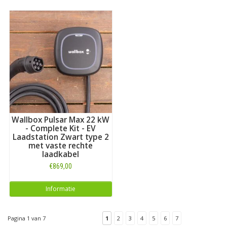
Wallbox Pulsar Max 22 kW
- Complete Kit - EV
Laadstation Zwart type 2
met vaste rechte
laadkabel
€869,00
Informatie
Pagina 1 van 7
1
2
3
4
5
6
7