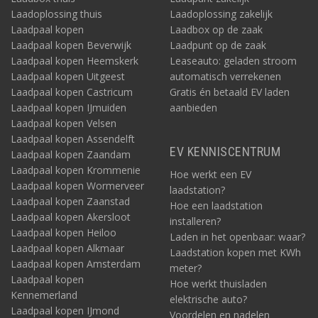
Laadoplossing thuis
Laadoplossing zakelijk
Laadpaal kopen
Laadbox op de zaak
Laadpaal kopen Beverwijk
Laadpunt op de zaak
Laadpaal kopen Heemskerk
Leaseauto: geladen stroom
Laadpaal kopen Uitgeest
automatisch verrekenen
Laadpaal kopen Castricum
Gratis én betaald EV laden
Laadpaal kopen IJmuiden
aanbieden
Laadpaal kopen Velsen
Laadpaal kopen Assendelft
EV KENNISCENTRUM
Laadpaal kopen Zaandam
Laadpaal kopen Krommenie
Hoe werkt een EV
Laadpaal kopen Wormerveer
laadstation?
Laadpaal kopen Zaanstad
Hoe een laadstation
Laadpaal kopen Akersloot
installeren?
Laadpaal kopen Heiloo
Laden in het openbaar: waar?
Laadpaal kopen Alkmaar
Laadstation kopen met KWh
Laadpaal kopen Amsterdam
meter?
Laadpaal kopen
Hoe werkt thuisladen
Kennemerland
elektrische auto?
Laadpaal kopen IJmond
Voordelen en nadelen