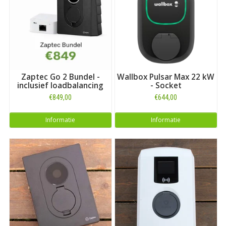
keuze bij ons uitgebreide overzicht met
laadboxen voor alle
automerken
. Of kijk als vermeld direct hieronder voor alle
laadboxen die geschikt zijn voor het model
BMW i3
.
Zaptec Go 2 Bundel -
Wallbox Pulsar Max 22 kW
inclusief loadbalancing
- Socket
€849,00
€644,00
Informatie
Informatie