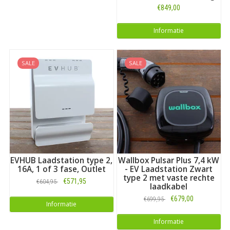
€849,00
Informatie
SALE
SALE
EVHUB Laadstation type 2,
Wallbox Pulsar Plus 7,4 kW
16A, 1 of 3 fase, Outlet
- EV Laadstation Zwart
type 2 met vaste rechte
€571,95
€604,95
laadkabel
€679,00
€699,95
Informatie
Informatie