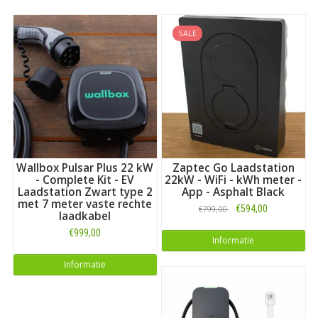
SALE
Wallbox Pulsar Plus 22 kW
Zaptec Go Laadstation
- Complete Kit - EV
22kW - WiFi - kWh meter -
Laadstation Zwart type 2
App - Asphalt Black
met 7 meter vaste rechte
€594,00
€799,00
laadkabel
€999,00
Informatie
Informatie