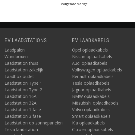
Volgende Vorige
EV LAADSTATIONS
EV LAADKABELS
Laadpalen
Opel oplaadkabels
Wandboxen
Nissan oplaadkabels
Laadstation thuis
Audi oplaadkabels
Laadstation zakelijk
Volkswagen oplaadkabels
Laadbox outlet
Renault oplaadkabels
Laadstation Type 1
Tesla oplaadkabels
Laadstation Type 2
Jaguar oplaadkabels
Laadstation 16A
BMW oplaadkabels
Laadstation 32A
Mitsubishi oplaadkabels
Laadstation 1 fase
Volvo oplaadkabels
Laadstation 3 fase
Smart oplaadkabels
Laadstation op zonnepanelen
Kia oplaadkabels
Tesla laadstation
Citroën oplaadkabels