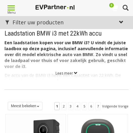
0
Toggle
Menu
navigation
Filter uw producten
Laadstation BMW i3 met 22kWh accu
Een laadstation kopen voor uw BMW i3? U vindt de juiste
laadbox op deze pagina, inclusief aanvullende informatie
over dit model elektrische auto van BMW. Zo vindt u snel
de laadpaal voor thuis of voor zakelijk gebruik, geschikt
voor de i3.
Lees meer
De accu van de BMW i3 heeft een capaciteit van 22 kWh. De
lader in de auto laadt via 1 fase met maximaal 32A.
Welk soort laadstation voor de BMW i3?
De BMW i3 heeft aan autozijde een aansluiting Type 2 en kan
als gezegd laden via 1 fase met 32 ampère. Hiervoor is een EV
Meest bekeken
1
2
3
4
5
6
7
Volgende Vorige
Laadbox Type 2, 1 fase, 32A geschikt.
Op zoek naar een laadpaal voor een andere BMW?
Zie dan
ons overzicht met alle
laadstations voor BMW
. Op zoek naar
een laadstation voor een ander merk dan BMW? Maak dan uw