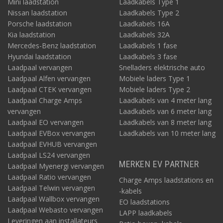
Mini laadstation
Laadkabels Type 1
Nissan laadstation
Laadkabels Type 2
Porsche laadstation
Laadkabels 16A
Kia laadstation
Laadkabels 32A
Mercedes-Benz laadstation
Laadkabels 1 fase
Hyundai laadstation
Laadkabels 3 fase
Laadpaal vervangen
Snelladers elektrische auto
Laadpaal Alfen vervangen
Mobiele laders Type 1
Laadpaal CTEK vervangen
Mobiele laders Type 2
Laadpaal Charge Amps
Laadkabels van 4 meter lang
vervangen
Laadkabels van 6 meter lang
Laadpaal EO vervangen
Laadkabels van 8 meter lang
Laadpaal EVBox vervangen
Laadkabels van 10 meter lang
Laadpaal EVHUB vervangen
Laadpaal LS24 vervangen
MERKEN EV PARTNER
Laadpaal Myenergi vervangen
Laadpaal Ratio vervangen
Charge Amps laadstations en
Laadpaal Telwin vervangen
-kabels
Laadpaal Wallbox vervangen
EO laadstations
Laadpaal Webasto vervangen
LAPP laadkabels
Leveringen aan installateurs