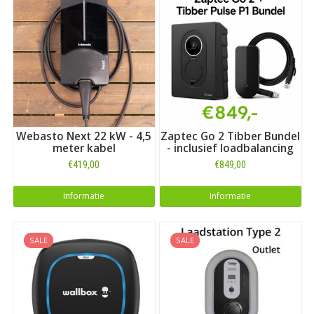
Webasto Next 22 kW - 4,5
Zaptec Go 2 Tibber Bundel
meter kabel
- inclusief loadbalancing
€419,00
€849,00
Informatie
Informatie
SALE
SALE