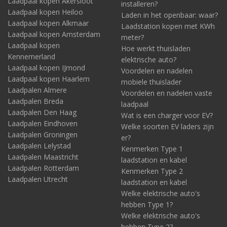
Laadpaal kopen Akersloot
installeren?
Laadpaal kopen Heiloo
Laden in het openbaar: waar?
Laadpaal kopen Alkmaar
Laadstation kopen met KWh
Laadpaal kopen Amsterdam
meter?
Laadpaal kopen
Hoe werkt thuisladen
Kennemerland
elektrische auto?
Laadpaal kopen IJmond
Voordelen en nadelen
Laadpaal kopen Haarlem
mobiele thuislader
Laadpalen Almere
Voordelen en nadelen vaste
Laadpalen Breda
laadpaal
Laadpalen Den Haag
Wat is een charger voor EV?
Laadpalen Eindhoven
Welke soorten EV laders zijn
Laadpalen Groningen
er?
Laadpalen Lelystad
Kenmerken Type 1
Laadpalen Maastricht
laadstation en kabel
Laadpalen Rotterdam
Kenmerken Type 2
Laadpalen Utrecht
laadstation en kabel
Welke elektrische auto's
hebben Type 1?
Welke elektrische auto's
hebben Type 2?