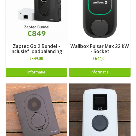
dan uw keuze bij ons uitgebreide overzicht met
laadboxen voor
alle automerken
. Of kijk als vermeld direct hieronder voor alle
laadboxen die geschikt zijn voor het model
Master Z.E.
.
Zaptec Go 2 Bundel -
Wallbox Pulsar Max 22 kW
inclusief loadbalancing
- Socket
€849,00
€644,00
Informatie
Informatie