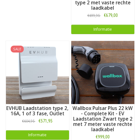
type 2 met vaste rechte
laadkabel
€679,00
€699,95
Informatie
SALE
EVHUB Laadstation type 2,
Wallbox Pulsar Plus 22 kW
16A, 1 of 3 fase, Outlet
- Complete Kit - EV
Laadstation Zwart type 2
€571,95
€604,95
met 7 meter vaste rechte
laadkabel
Informatie
€999,00