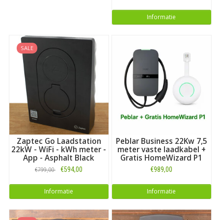
Informatie
SALE
Zaptec Go Laadstation
Peblar Business 22Kw 7,5
22kW - WiFi - kWh meter -
meter vaste laadkabel +
App - Asphalt Black
Gratis HomeWizard P1
€594,00
€989,00
€799,00
Informatie
Informatie