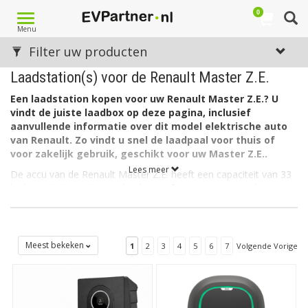
0
Toggle
Menu
navigation
Filter uw producten
Laadstation(s) voor de Renault Master Z.E.
Een laadstation kopen voor uw Renault Master Z.E.? U
vindt de juiste laadbox op deze pagina, inclusief
aanvullende informatie over dit model elektrische auto
van Renault. Zo vindt u snel de laadpaal voor thuis of
voor zakelijk gebruik, geschikt voor uw Master Z.E..
Lees meer
De accu van de Renault Master Z.E. heeft een capaciteit van 33
kWh. De lader in de auto laadt via 1 fase met maximaal 32A.
Welk soort laadstation voor de Renault Master Z.E.?
De Renault Master Z.E. heeft aan autozijde een aansluiting Type
2 en kan als gezegd 1-fasig laden met 32 ampère. Hiervoor is
Meest bekeken
1
2
3
4
5
6
7
Volgende Vorige
een EV box Type 2, 1 fase, 32A geschikt.
Op zoek naar een laadpaal voor een andere Renault?
Zie
dan ons overzicht met alle
laadstations voor Renault
. Op zoek
naar een laadstation voor een ander merk dan Renault? Maak