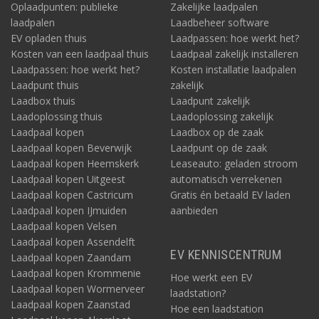
Oplaadpunten: publieke
Zakelijke laadpalen
laadpalen
Laadbeheer software
EV opladen thuis
Laadpassen: hoe werkt het?
Kosten van een laadpaal thuis
Laadpaal zakelijk installeren
Laadpassen: hoe werkt het?
Kosten installatie laadpalen
Laadpunt thuis
zakelijk
Laadbox thuis
Laadpunt zakelijk
Laadoplossing thuis
Laadoplossing zakelijk
Laadpaal kopen
Laadbox op de zaak
Laadpaal kopen Beverwijk
Laadpunt op de zaak
Laadpaal kopen Heemskerk
Leaseauto: geladen stroom
Laadpaal kopen Uitgeest
automatisch verrekenen
Laadpaal kopen Castricum
Gratis én betaald EV laden
Laadpaal kopen IJmuiden
aanbieden
Laadpaal kopen Velsen
Laadpaal kopen Assendelft
EV KENNISCENTRUM
Laadpaal kopen Zaandam
Laadpaal kopen Krommenie
Hoe werkt een EV
Laadpaal kopen Wormerveer
laadstation?
Laadpaal kopen Zaanstad
Hoe een laadstation