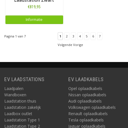
Laadstation Zwart
€819,95
Informatie
Pagina 1 van 7
1
2
3
4
5
6
7
Volgende Vorige
EV LAADSTATIONS
EV LAADKABELS
Laadpalen
Opel oplaadkabels
Wandboxen
Nissan oplaadkabels
Laadstation thuis
Audi oplaadkabels
Laadstation zakelijk
Volkswagen oplaadkabels
Laadbox outlet
Renault oplaadkabels
Laadstation Type 1
Tesla oplaadkabels
Laadstation Type 2
Jaguar oplaadkabels