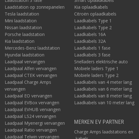
Laadstation 3 fase
Smart oplaadkabels
Laadstation op zonnepanelen
Kia oplaadkabels
Tesla laadstation
Citroën oplaadkabels
Mini laadstation
Laadkabels Type 1
Nissan laadstation
Laadkabels Type 2
Porsche laadstation
Laadkabels 16A
Kia laadstation
Laadkabels 32A
Mercedes-Benz laadstation
Laadkabels 1 fase
Hyundai laadstation
Laadkabels 3 fase
Laadpaal vervangen
Snelladers elektrische auto
Laadpaal Alfen vervangen
Mobiele laders Type 1
Laadpaal CTEK vervangen
Mobiele laders Type 2
Laadpaal Charge Amps
Laadkabels van 4 meter lang
vervangen
Laadkabels van 6 meter lang
Laadpaal EO vervangen
Laadkabels van 8 meter lang
Laadpaal EVBox vervangen
Laadkabels van 10 meter lang
Laadpaal EVHUB vervangen
Laadpaal LS24 vervangen
MERKEN EV PARTNER
Laadpaal Myenergi vervangen
Laadpaal Ratio vervangen
Charge Amps laadstations en
Laadpaal Telwin vervangen
-kabels