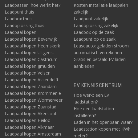
Laadpassen: hoe werkt het?
Kosten installatie laadpalen
Laadpunt thuis
zakelijk
Laadbox thuis
Laadpunt zakelijk
Laadoplossing thuis
Laadoplossing zakelijk
Laadpaal kopen
Laadbox op de zaak
Laadpaal kopen Beverwijk
Laadpunt op de zaak
Laadpaal kopen Heemskerk
Leaseauto: geladen stroom
Laadpaal kopen Uitgeest
automatisch verrekenen
Laadpaal kopen Castricum
Gratis én betaald EV laden
Laadpaal kopen IJmuiden
aanbieden
Laadpaal kopen Velsen
Laadpaal kopen Assendelft
EV KENNISCENTRUM
Laadpaal kopen Zaandam
Laadpaal kopen Krommenie
Hoe werkt een EV
Laadpaal kopen Wormerveer
laadstation?
Laadpaal kopen Zaanstad
Hoe een laadstation
Laadpaal kopen Akersloot
installeren?
Laadpaal kopen Heiloo
Laden in het openbaar: waar?
Laadpaal kopen Alkmaar
Laadstation kopen met KWh
Laadpaal kopen Amsterdam
meter?