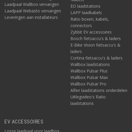
Laadpaal Wallbox vervangen
EO laadstations
Laadpaal Webasto vervangen
LAPP laadkabels
Leveringen aan installateurs
Ratio boxen, kabels,
connectors
Zybbit EV accessoires
Bosch fietsaccu's & laders
E-Bike Vision fietsaccu's &
laders
Cortina fietsaccu's & laders
Wallbox laadstations
Wallbox Pulsar Plus
Wallbox Pulsar Max
Wallbox Pulsar Pro
Alfen laadstations onderdelen
Uitlegvideo's Ratio
laadstations
EV ACCESSOIRES
Losse laadpaal voor laadbox