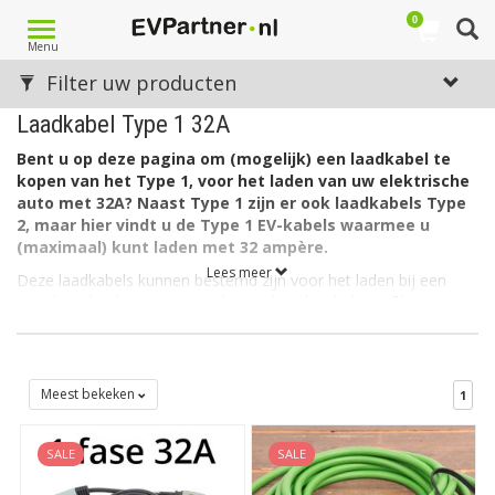
0
Toggle
Menu
navigation
Filter uw producten
Laadkabel Type 1 32A
Bent u op deze pagina om (mogelijk) een laadkabel te
kopen van het Type 1, voor het laden van uw elektrische
auto met 32A? Naast Type 1 zijn er ook laadkabels Type
2, maar hier vindt u de Type 1 EV-kabels waarmee u
(maximaal) kunt laden met 32 ampère.
Lees meer
Deze laadkabels kunnen bestemd zijn voor het laden bij een
openbaar laadpunt, maar ook voor het thuisladen (of bij uw
bedrijf of werkgever) via een zogeheten outlet laadstation. Zo'n
outlet laadpaal heeft géén vaste kabel, dus heeft u hiervoor een
losse nodig, zoals bijvoorbeeld een EV-kabel van het Type 1
voor 32A, zoals onderstaand te vinden.
Meest bekeken
1
De belangrijkste eigenschappen van een kabel Type 1:
SALE
SALE
Deze is altijd 1-fasig
Meestal geschikt voor 16 ampère, soms ook voor
32