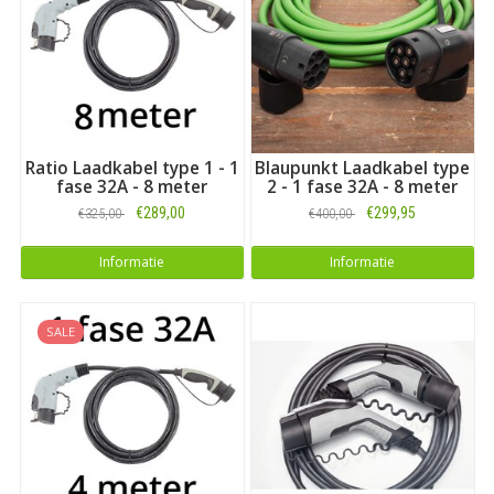
ampère
'Type 1' heeft betrekking op het soort stekker aan de zijde
van de auto
Aan de zijde van de openbare of outlet laadpaal heeft de
kabel stekker Type 2
Een Type 1-aansluiting is 5-pins, zoals de afbeelding laat
zien
Ratio Laadkabel type 1 - 1
Blaupunkt Laadkabel type
fase 32A - 8 meter
2 - 1 fase 32A - 8 meter
€289,00
€299,95
€325,00
€400,00
Informatie
Informatie
SALE
Laden met Type 1 kabel 16A of 32A?