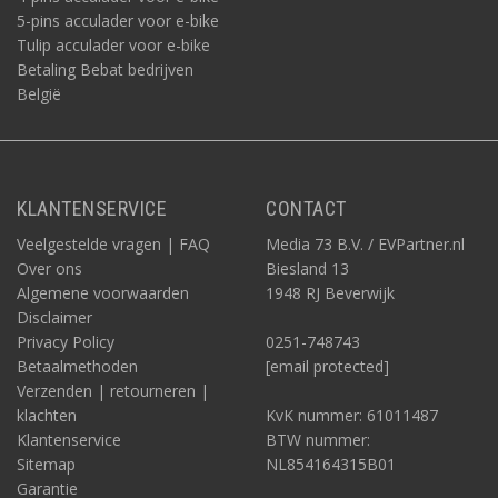
5-pins acculader voor e-bike
Tulip acculader voor e-bike
Betaling Bebat bedrijven
België
KLANTENSERVICE
CONTACT
Veelgestelde vragen | FAQ
Media 73 B.V. / EVPartner.nl
Over ons
Biesland 13
Algemene voorwaarden
1948 RJ Beverwijk
Disclaimer
Privacy Policy
0251-748743
Betaalmethoden
[email protected]
Verzenden | retourneren |
klachten
KvK nummer: 61011487
Klantenservice
BTW nummer:
Sitemap
NL854164315B01
Garantie