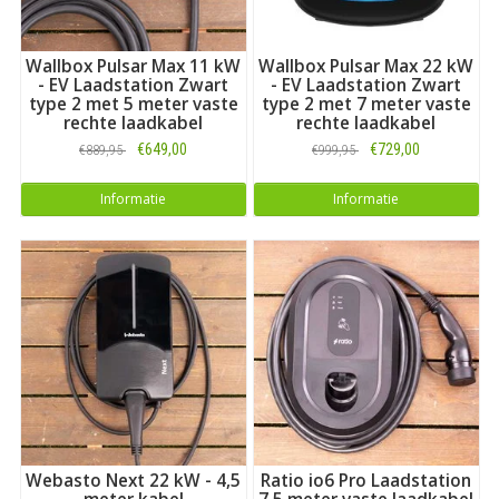
De meeste moderne EV’s laden optimaal met 11 kW of 22 kW
via een 3-fase aansluiting. Heeft uw auto een 1-fase lader? Dan
Wallbox Pulsar Max 11 kW
Wallbox Pulsar Max 22 kW
functioneert een 3-fase laadpaal alsnog probleemloos,
- EV Laadstation Zwart
- EV Laadstation Zwart
aangezien de auto het maximale vermogen bepaalt.
type 2 met 5 meter vaste
type 2 met 7 meter vaste
rechte laadkabel
rechte laadkabel
€649,00
€729,00
€889,95
€999,95
Informatie
Informatie
Webasto Next 22 kW - 4,5
Ratio io6 Pro Laadstation