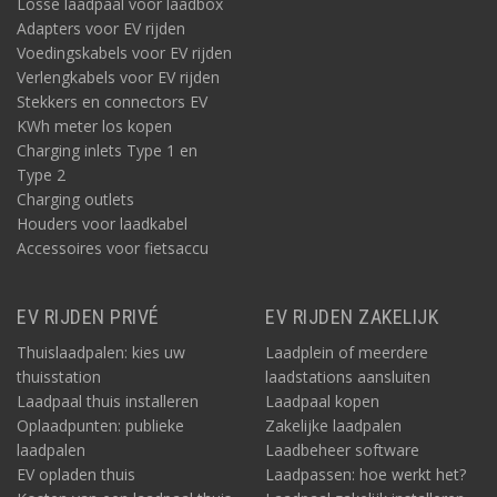
Losse laadpaal voor laadbox
Adapters voor EV rijden
Voedingskabels voor EV rijden
Verlengkabels voor EV rijden
Stekkers en connectors EV
KWh meter los kopen
Charging inlets Type 1 en
Type 2
Charging outlets
Houders voor laadkabel
Accessoires voor fietsaccu
EV RIJDEN PRIVÉ
EV RIJDEN ZAKELIJK
Thuislaadpalen: kies uw
Laadplein of meerdere
thuisstation
laadstations aansluiten
Laadpaal thuis installeren
Laadpaal kopen
Oplaadpunten: publieke
Zakelijke laadpalen
laadpalen
Laadbeheer software
EV opladen thuis
Laadpassen: hoe werkt het?