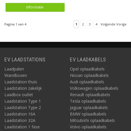
Informatie
Pagina 1 van 4
1
2
3
4
Volgende Vorige
EV LAADSTATIONS
EV LAADKABELS
Laadpalen
Opel oplaadkabels
Wandboxen
Nissan oplaadkabels
Laadstation thuis
Audi oplaadkabels
Laadstation zakelijk
Volkswagen oplaadkabels
Laadbox outlet
Renault oplaadkabels
Laadstation Type 1
Tesla oplaadkabels
Laadstation Type 2
Jaguar oplaadkabels
Laadstation 16A
BMW oplaadkabels
Laadstation 32A
Mitsubishi oplaadkabels
Laadstation 1 fase
Volvo oplaadkabels