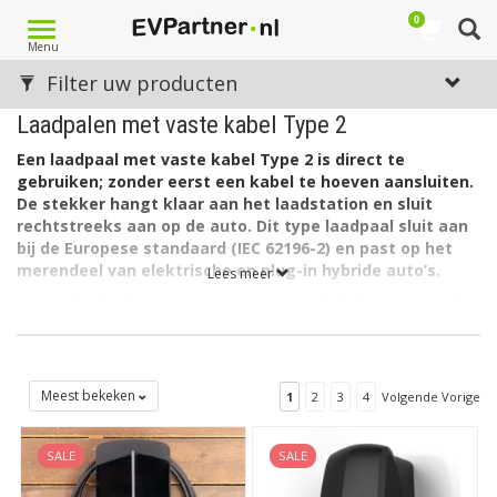
0
Toggle
Menu
navigation
Filter uw producten
Laadpalen met vaste kabel Type 2
Een laadpaal met vaste kabel Type 2 is direct te
gebruiken; zonder eerst een kabel te hoeven aansluiten.
De stekker hangt klaar aan het laadstation en sluit
rechtstreeks aan op de auto. Dit type laadpaal sluit aan
bij de Europese standaard (IEC 62196-2) en past op het
merendeel van elektrische en plug-in hybride auto’s.
Lees meer
Hier vindt u laadstations met vaste Type 2-kabels, van meerdere
merken. De modellen die we tonen, verschillen in laadvermogen,
fase-aansluiting, slimme functies en montagevorm (wandbox of
vrijstaande paal). Vraag ons desgewenst om hup bij het maken
van uw keuze. Tip: lees eerst de informatie op deze pagina.
Meest bekeken
1
2
3
4
Volgende Vorige
Wat is een laadpaal met vaste Type 2-kabel?
SALE
SALE
Een laadpaal met vaste kabel heeft een geïntegreerde laadkabel
- met aan de autozijde een Type 2-stekker. U hoeft geen losse