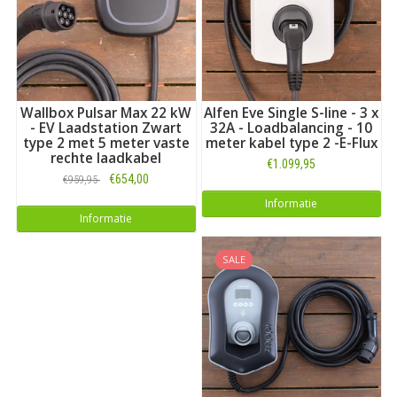
Onze laadstations met vaste Type 2 kabel zijn geschikt voor
thuis en zakelijke installaties. Kies en selecteer hier op
vermogen, merk en de geboden functionaliteiten. We bieden
gunstige prijzen, hebben de laadstations op voorraad, en
adviseren vanuit 10+ jaar ervaring.
Wallbox Pulsar Max 22 kW
Alfen Eve Single S-line - 3 x
- EV Laadstation Zwart
32A - Loadbalancing - 10
type 2 met 5 meter vaste
meter kabel type 2 -E-Flux
rechte laadkabel
€1.099,95
€654,00
€959,95
Informatie
Informatie
SALE