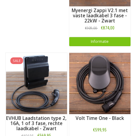
Myenergi Zappi V2.1 met
vaste laadkabel 3 fase -
22kW - Zwart
€874,00
€939,00
Informatie
SALE
EVHUB Laadstation type 2,
Volt Time One - Black
16A, 1 of 3 fase, rechte
laadkabel - Zwart
€599,95
€569,95
€604,95