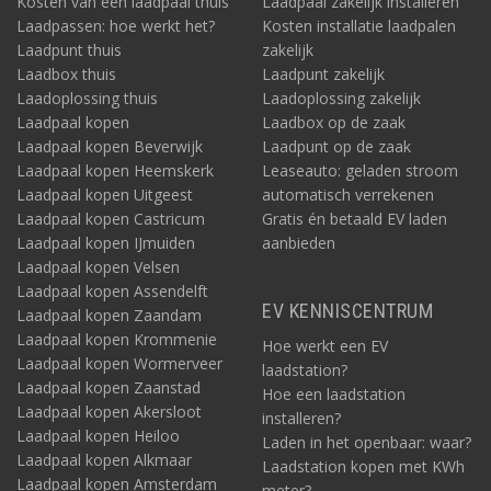
Kosten van een laadpaal thuis
Laadpaal zakelijk installeren
Laadpassen: hoe werkt het?
Kosten installatie laadpalen
Laadpunt thuis
zakelijk
Laadbox thuis
Laadpunt zakelijk
Laadoplossing thuis
Laadoplossing zakelijk
Laadpaal kopen
Laadbox op de zaak
Laadpaal kopen Beverwijk
Laadpunt op de zaak
Laadpaal kopen Heemskerk
Leaseauto: geladen stroom
Laadpaal kopen Uitgeest
automatisch verrekenen
Laadpaal kopen Castricum
Gratis én betaald EV laden
Laadpaal kopen IJmuiden
aanbieden
Laadpaal kopen Velsen
Laadpaal kopen Assendelft
EV KENNISCENTRUM
Laadpaal kopen Zaandam
Laadpaal kopen Krommenie
Hoe werkt een EV
Laadpaal kopen Wormerveer
laadstation?
Laadpaal kopen Zaanstad
Hoe een laadstation
Laadpaal kopen Akersloot
installeren?
Laadpaal kopen Heiloo
Laden in het openbaar: waar?
Laadpaal kopen Alkmaar
Laadstation kopen met KWh
Laadpaal kopen Amsterdam
meter?