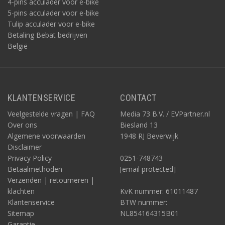
4-pins acculader voor e-bike
5-pins acculader voor e-bike
Tulip acculader voor e-bike
Betaling Bebat bedrijven
België
KLANTENSERVICE
CONTACT
Veelgestelde vragen | FAQ
Media 73 B.V. / EVPartner.nl
Over ons
Biesland 13
Algemene voorwaarden
1948 RJ Beverwijk
Disclaimer
Privacy Policy
0251-748743
Betaalmethoden
[email protected]
Verzenden | retourneren |
klachten
KvK nummer: 61011487
Klantenservice
BTW nummer:
Sitemap
NL854164315B01
Garantie