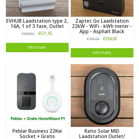
EVHUB Laadstation type 2,
Zaptec Go Laadstation
16A, 1 of 3 fase, Outlet
22kW - WiFi - kWh meter -
App - Asphalt Black
€571,95
€604,95
€594,00
€799,00
Informatie
Informatie
Peblar Business 22Kw
Ratio Solar MID
Socket + Gratis
Laadstation Outlet/