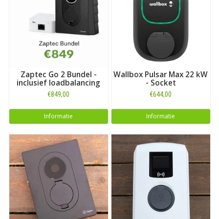
naar een laadstation voor een ander merk dan Renault? Maak
dan uw keuze bij ons uitgebreide overzicht met
laadboxen voor
alle automerken
. Of kijk als vermeld direct hieronder voor alle
laadboxen die geschikt zijn voor het model
KANGOO Z.E. 33
.
Zaptec Go 2 Bundel -
Wallbox Pulsar Max 22 kW
inclusief loadbalancing
- Socket
€849,00
€644,00
Informatie
Informatie