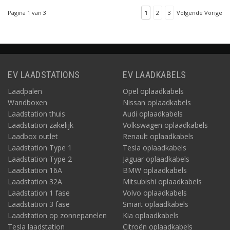
Pagina 1 van 3
1
2
3
Volgende Vorige
EV LAADSTATIONS
EV LAADKABELS
Laadpalen
Opel oplaadkabels
Wandboxen
Nissan oplaadkabels
Laadstation thuis
Audi oplaadkabels
Laadstation zakelijk
Volkswagen oplaadkabels
Laadbox outlet
Renault oplaadkabels
Laadstation Type 1
Tesla oplaadkabels
Laadstation Type 2
Jaguar oplaadkabels
Laadstation 16A
BMW oplaadkabels
Laadstation 32A
Mitsubishi oplaadkabels
Laadstation 1 fase
Volvo oplaadkabels
Laadstation 3 fase
Smart oplaadkabels
Laadstation op zonnepanelen
Kia oplaadkabels
Tesla laadstation
Citroën oplaadkabels