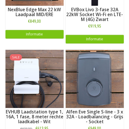
NexBlue Edge Max 22 kW
EVBox Livo 3-fase 32A
Laadpaal MID/ERE
22kW Socket Wi-Fi en LTE-
M (4G) Zwart
€849,00
€919,95
Informatie
Informatie
SALE
EVHUB Laadstation type 1,
Alfen Eve Single S-line - 3 x
16A, 1 fase, 8 meter rechte
32A - Loadbalancing - Grijs
laadkabel - Wit
- Socket
€613,95
€949,00
€634,95