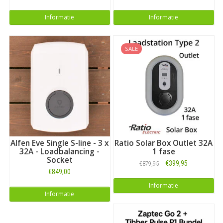
Informatie
Informatie
SALE
Alfen Eve Single S-line - 3 x
Ratio Solar Box Outlet 32A
32A - Loadbalancing -
1 fase
Socket
€399,95
€879,95
€849,00
Informatie
Informatie