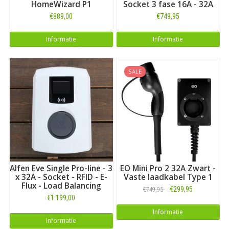
HomeWizard P1
Socket 3 fase 16A - 32A
€889,00
€749,95
Informatie
Informatie
SALE
Alfen Eve Single Pro-line - 3
EO Mini Pro 2 32A Zwart -
x 32A - Socket - RFID - E-
Vaste laadkabel Type 1
Flux - Load Balancing
€299,95
€749,95
€1.199,00
Informatie
Informatie