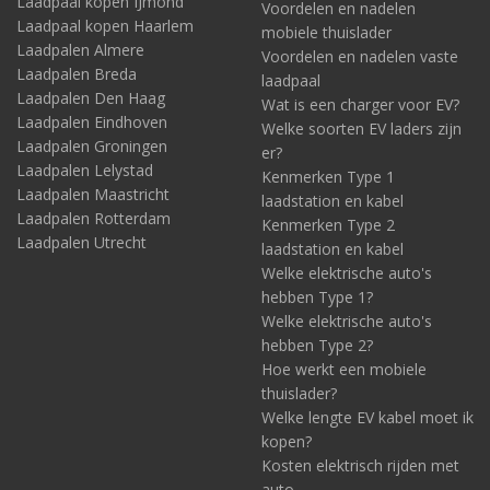
Laadpaal kopen IJmond
Voordelen en nadelen
Laadpaal kopen Haarlem
mobiele thuislader
Laadpalen Almere
Voordelen en nadelen vaste
Laadpalen Breda
laadpaal
Laadpalen Den Haag
Wat is een charger voor EV?
Laadpalen Eindhoven
Welke soorten EV laders zijn
Laadpalen Groningen
er?
Laadpalen Lelystad
Kenmerken Type 1
Laadpalen Maastricht
laadstation en kabel
Laadpalen Rotterdam
Kenmerken Type 2
Laadpalen Utrecht
laadstation en kabel
Welke elektrische auto's
hebben Type 1?
Welke elektrische auto's
hebben Type 2?
Hoe werkt een mobiele
thuislader?
Welke lengte EV kabel moet ik
kopen?
Kosten elektrisch rijden met
auto