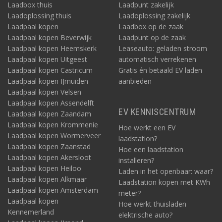
Laadbox thuis
Laadpunt zakelijk
Laadoplossing thuis
Laadoplossing zakelijk
Laadpaal kopen
Laadbox op de zaak
Laadpaal kopen Beverwijk
Laadpunt op de zaak
Laadpaal kopen Heemskerk
Leaseauto: geladen stroom
Laadpaal kopen Uitgeest
automatisch verrekenen
Laadpaal kopen Castricum
Gratis én betaald EV laden
Laadpaal kopen IJmuiden
aanbieden
Laadpaal kopen Velsen
Laadpaal kopen Assendelft
EV KENNISCENTRUM
Laadpaal kopen Zaandam
Laadpaal kopen Krommenie
Hoe werkt een EV
Laadpaal kopen Wormerveer
laadstation?
Laadpaal kopen Zaanstad
Hoe een laadstation
Laadpaal kopen Akersloot
installeren?
Laadpaal kopen Heiloo
Laden in het openbaar: waar?
Laadpaal kopen Alkmaar
Laadstation kopen met KWh
Laadpaal kopen Amsterdam
meter?
Laadpaal kopen
Hoe werkt thuisladen
Kennemerland
elektrische auto?