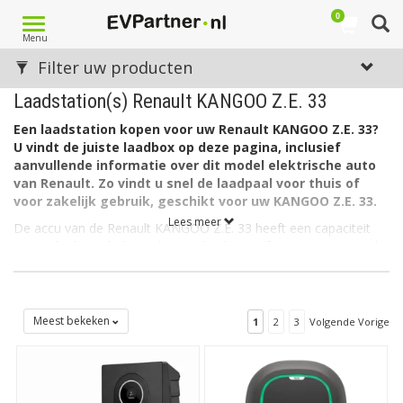
0
Toggle
Menu
navigation
Filter uw producten
Laadstation(s) Renault KANGOO Z.E. 33
Een laadstation kopen voor uw Renault KANGOO Z.E. 33?
U vindt de juiste laadbox op deze pagina, inclusief
aanvullende informatie over dit model elektrische auto
van Renault. Zo vindt u snel de laadpaal voor thuis of
voor zakelijk gebruik, geschikt voor uw KANGOO Z.E. 33.
Lees meer
De accu van de Renault KANGOO Z.E. 33 heeft een capaciteit
van 33 kWh. De lader in de auto laadt via 1 fase met maximaal
16A.
Welk soort laadstation voor de Renault KANGOO Z.E. 33?
De Renault KANGOO Z.E. 33 heeft aan autozijde een aansluiting
Meest bekeken
1
2
3
Volgende Vorige
Type 1 en kan als gezegd 1-fasig laden met 16 ampère. Hiervoor
is een EV box Type 1, 1 fase, 16A geschikt.
Op zoek naar een laadpaal voor een andere Renault?
Zie
dan ons overzicht met alle
laadstations voor Renault
. Op zoek