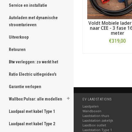
Service en installatie
Autoladen met dynamische
Voldt Mobiele lader
stroomtarieven
naar CEE - 3 fase 1
meter
Uitverkoop
€319,00
Retouren
Bestellen
Btw verleggen: zo werkt het
Ratio Electric uitlegvideo's
Garantie verlopen
Wallbox Pulsar: alle modellen
EV LAADSTATIONS
Laadpalen
Wandboxen
Laadpaal met kabel Type 1
Laadstation thuis
Laadstation zakelijk
Laadpaal met kabel Type 2
Laadbox outlet
Laadstation Type 1