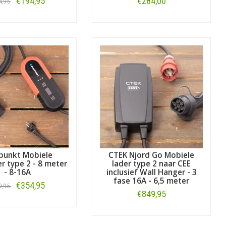
€194,95
€284,00
4,95
Bestellen
Bestellen
punkt Mobiele
CTEK Njord Go Mobiele
er type 2 - 8 meter
lader type 2 naar CEE
- 8-16A
inclusief Wall Hanger - 3
fase 16A - 6,5 meter
€354,95
9,95
€849,95
Bestellen
Bestellen