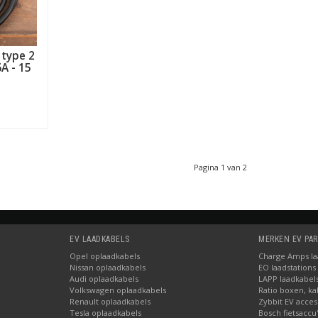
 type 2
6A - 15
Pagina 1 van 2
EV LAADKABELS
MERKEN EV PA
Opel oplaadkabels
Charge Amps laa
Nissan oplaadkabels
EO laadstations
Audi oplaadkabels
LAPP laadkabel
Volkswagen oplaadkabels
Ratio boxen, ka
Renault oplaadkabels
Zybbit EV acces
Tesla oplaadkabels
Bosch fietsaccu