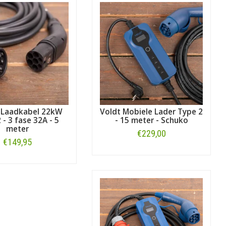
de overzicht met
laadkabels voor alle
voor het model
Passat GTE
.
 Laadkabel 22kW
Voldt Mobiele Lader Type 2
 - 3 fase 32A - 5
- 15 meter - Schuko
meter
€229,00
€149,95
Bestellen
Bestellen