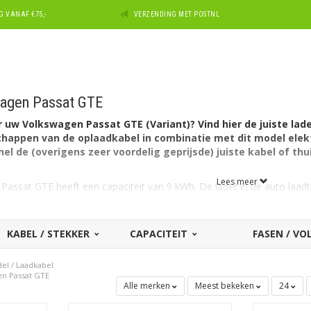
 VANAF €75,-
VERZENDING MET POSTNL
wagen Passat GTE
 uw Volkswagen Passat GTE (Variant)? Vind hier de juiste lade
chappen van de oplaadkabel in combinatie met dit model elek
el de (overigens zeer voordelig geprijsde) juiste kabel of th
Lees meer
assat GTE heeft een capaciteit van 9 kWh. De lader in de auto laadt 
r de Volkswagen Passat GTE?
KABEL / STEKKER
CAPACITEIT
FASEN / V
ariant) heeft aan autozijde een aansluiting Type 2 en kan laden via
 16A geschikt.
del
/
Laadkabel
en Passat GTE
swagen Passat GTE kunnen alleen overweg met laadkabels van 16A.
Alle merken
Meest bekeken
24
kabel voor een andere Volkswagen?
Zie dan ons overzicht met
a