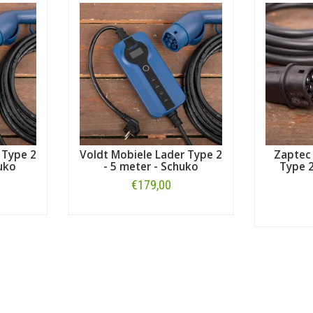
en ander merk dan Volkswagen? Maak dan uw keuze bij ons uitgebrei
ls vermeld, hieronder voor alle laders en thuisladers die geschikt zijn 
 Type 2
Voldt Mobiele Lader Type 2
Zaptec
uko
- 5 meter - Schuko
Type 2
€179,00
Bestellen