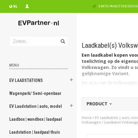
NL
GRATIS PAKKETVERZENDING
Laadkabel(s) Volks
Een laadkabel kopen voor
toelichting op de eigens
MENU
Volkswagen. Zo vindt u sn
gelijknamige Variant.
EV LAADSTATIONS
De accu van de Volkswagen P
3,7kW = 3,7kW).
Wagenpark/ Semi-openbaar
Welk type laadkabel voo
PRODUCT
De Volkswagen Passat GTE (V
EV Laadstation | auto, model
EV laadkabel Type 2, 1 fase,
Home
/
EV Laadkabels | auto, mo
Laadbox | wandbox | laadpaal
Belangrijk te weten
Volkswagen
/
Laadkabel Volkswag
Beide modellen van de Volk
Laadstation | laadpaal thuis
Op zoek naar een oplaad