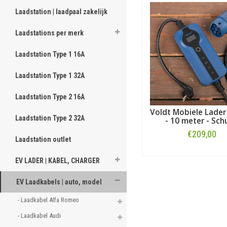
zoek naar een kabel voor e
Laadstation | laadpaal zakelijk
automerken
. Of kijk, zoa
Laadstations per merk
Laadstation Type 1 16A
Laadstation Type 1 32A
Laadstation Type 2 16A
Voldt Mobiele Lader
Laadstation Type 2 32A
- 10 meter - Sch
€209,00
Laadstation outlet
Bestellen
EV LADER | KABEL, CHARGER
EV Laadkabels | auto, model
- Laadkabel Alfa Romeo 
- Laadkabel Audi 