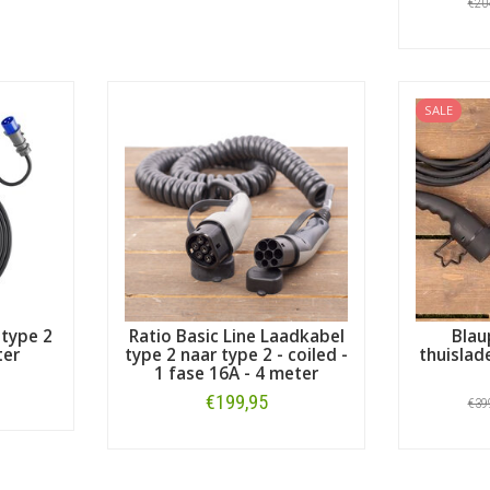
€20
SALE
 type 2
Ratio Basic Line Laadkabel
Blau
ter
type 2 naar type 2 - coiled -
thuislad
1 fase 16A - 4 meter
€199,95
€39
Bestellen