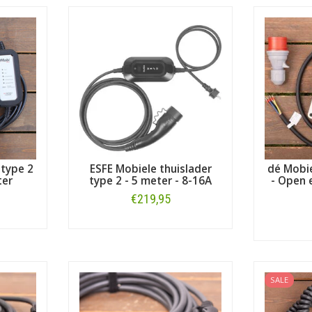
 type 2
ESFE Mobiele thuislader
dé Mobie
ter
type 2 - 5 meter - 8-16A
- Open e
€219,95
Bestellen
SALE