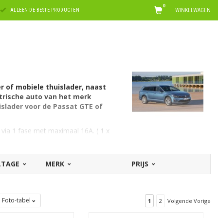
0
WINKELWAGEN
ALLEEN DE BESTE PRODUCTEN
r of mobiele thuislader, naast
trische auto van het merk
uislader voor de Passat GTE of
via 1 fase met maximaal 16A. ( 1 x
OLTAGE
MERK
PRIJS
 1 fase met 16 ampère. Hiervoor is een
Foto-tabel
1
2
Volgende Vorige
lle laadkabels voor Volkswagen
. Op