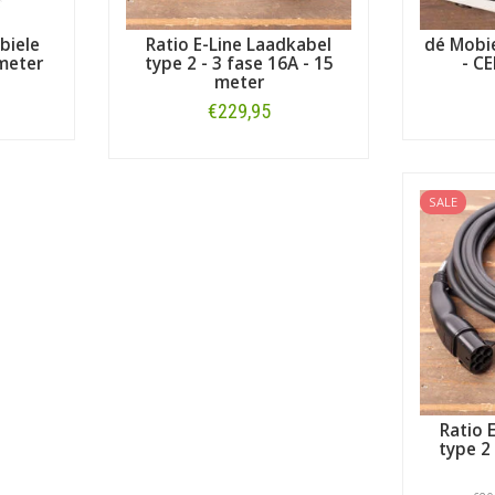
biele
Ratio E-Line Laadkabel
dé Mobie
 meter
type 2 - 3 fase 16A - 15
- CE
meter
€229,95
Bestellen
SALE
Ratio 
type 2 