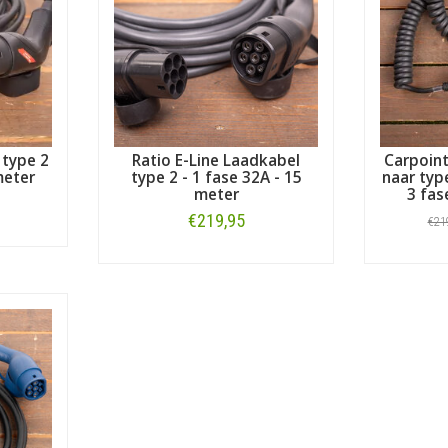
 type 2
Ratio E-Line Laadkabel
Carpoint
meter
type 2 - 1 fase 32A - 15
naar type
meter
3 fas
€219,95
€21
Bestellen