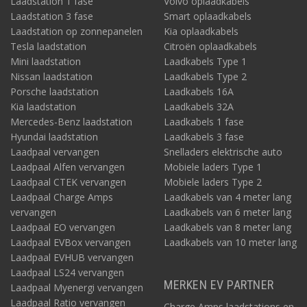
Laadstation 1 fase
Volvo oplaadkabels
Laadstation 3 fase
Smart oplaadkabels
Laadstation op zonnepanelen
Kia oplaadkabels
Tesla laadstation
Citroën oplaadkabels
Mini laadstation
Laadkabels Type 1
Nissan laadstation
Laadkabels Type 2
Porsche laadstation
Laadkabels 16A
Kia laadstation
Laadkabels 32A
Mercedes-Benz laadstation
Laadkabels 1 fase
Hyundai laadstation
Laadkabels 3 fase
Laadpaal vervangen
Snelladers elektrische auto
Laadpaal Alfen vervangen
Mobiele laders Type 1
Laadpaal CTEK vervangen
Mobiele laders Type 2
Laadpaal Charge Amps
Laadkabels van 4 meter lang
vervangen
Laadkabels van 6 meter lang
Laadpaal EO vervangen
Laadkabels van 8 meter lang
Laadpaal EVBox vervangen
Laadkabels van 10 meter lang
Laadpaal EVHUB vervangen
Laadpaal LS24 vervangen
MERKEN EV PARTNER
Laadpaal Myenergi vervangen
Laadpaal Ratio vervangen
Charge Amps laadstations en