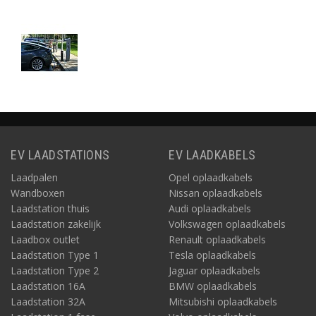
EV LAADSTATIONS
EV LAADKABELS
Laadpalen
Opel oplaadkabels
Wandboxen
Nissan oplaadkabels
Laadstation thuis
Audi oplaadkabels
Laadstation zakelijk
Volkswagen oplaadkabels
Laadbox outlet
Renault oplaadkabels
Laadstation Type 1
Tesla oplaadkabels
Laadstation Type 2
Jaguar oplaadkabels
Laadstation 16A
BMW oplaadkabels
Laadstation 32A
Mitsubishi oplaadkabels