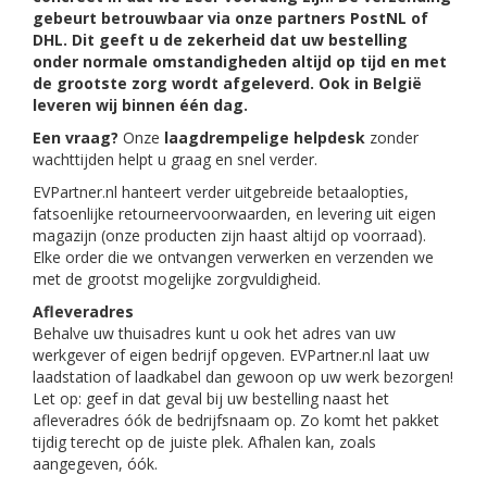
gebeurt betrouwbaar via onze partners PostNL of
DHL. Dit geeft u de zekerheid dat uw bestelling
onder normale omstandigheden altijd op tijd en met
de grootste zorg wordt afgeleverd. Ook in België
leveren wij binnen één dag.
Een vraag?
Onze
laagdrempelige helpdesk
zonder
wachttijden helpt u graag en snel verder.
EVPartner.nl hanteert verder uitgebreide betaalopties,
fatsoenlijke retourneervoorwaarden, en levering uit eigen
magazijn (onze producten zijn haast altijd op voorraad).
Elke order die we ontvangen verwerken en verzenden we
met de grootst mogelijke zorgvuldigheid.
Afleveradres
Behalve uw thuisadres kunt u ook het adres van uw
werkgever of eigen bedrijf opgeven. EVPartner.nl laat uw
laadstation of laadkabel dan gewoon op uw werk bezorgen!
Let op: geef in dat geval bij uw bestelling naast het
afleveradres óók de bedrijfsnaam op. Zo komt het pakket
tijdig terecht op de juiste plek. Afhalen kan, zoals
aangegeven, óók.