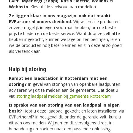
LAPP
,
Myenergi (Zappi)
,
Ratio Electric
,
Wallbox
en
Webasto
. Kies uit de veelvoud aan modellen.
Ze liggen klaar in ons magazijn: ook dat maakt
EVPartner.nl onderscheidend.
Wij willen alle producten
zoveel mogelijk in eigen voorraad hebben, om de beste
prijs te bieden én de beste service. Want door ze zelf al te
hebben ingekocht, kunnen we lage prijzen bedingen, leren
we de producten nog beter kennen én zijn deze al zo goed
als verzendklaar.
Hulp bij storing
Kampt een laadstation in Rotterdam met een
storing?
In geval van storingen van openbare laadpunten
adviseren wij dit te melden aan de gemeente. Dat doet u
via:
storing laadpaal melden bij gemeente Rotterdam
.
Is sprake van een storing van een laadpaal in eigen
bezit?
Hebt u deze laadpaal gekocht en laten installeren via
EVPartner.nl? In het geval dit onder de garantie valt, kunt u
dit aan ons melden. Wij nemen dit vervolgens direct in
behandeling en zoeken naar een passende oplossing.