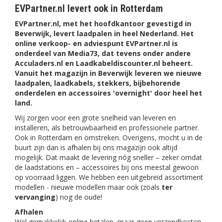
EVPartner.nl levert ook in Rotterdam
EVPartner.nl, met het hoofdkantoor gevestigd in
Beverwijk, levert laadpalen in heel Nederland. Het
online verkoop- en adviespunt EVPartner.nl is
onderdeel van Media73, dat tevens onder andere
Acculaders.nl en Laadkabeldiscounter.nl beheert.
Vanuit het magazijn in Beverwijk leveren we nieuwe
laadpalen, laadkabels, stekkers, bijbehorende
onderdelen en accessoires 'overnight' door heel het
land.
Wij zorgen voor een grote snelheid van leveren en
installeren, als betrouwbaarheid en professionele partner.
Ook in Rotterdam en omstreken. Overigens, mocht u in de
buurt zijn dan is afhalen bij ons magazijn ook altijd
mogelijk. Dat maakt de levering nóg sneller – zeker omdat
de laadstations en – accessoires bij ons meestal gewoon
op voorraad liggen. We hebben een uitgebreid assortiment
modellen - nieuwe modellen maar ook (zoals
ter
vervanging
) nog de oude!
Afhalen
Wel gemakkelijk online betalen, maar geen verzendkosten