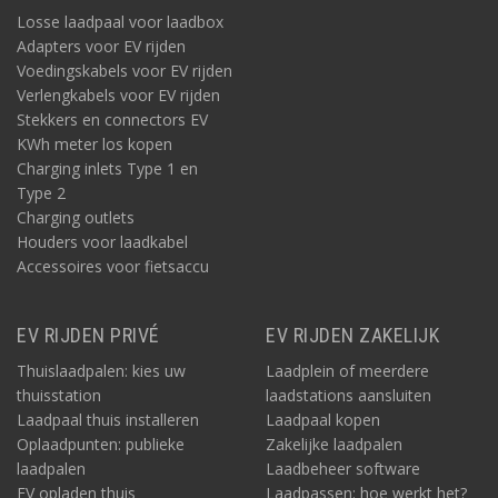
Losse laadpaal voor laadbox
Adapters voor EV rijden
Voedingskabels voor EV rijden
Verlengkabels voor EV rijden
Stekkers en connectors EV
KWh meter los kopen
Charging inlets Type 1 en
Type 2
Charging outlets
Houders voor laadkabel
Accessoires voor fietsaccu
EV RIJDEN PRIVÉ
EV RIJDEN ZAKELIJK
Thuislaadpalen: kies uw
Laadplein of meerdere
thuisstation
laadstations aansluiten
Laadpaal thuis installeren
Laadpaal kopen
Oplaadpunten: publieke
Zakelijke laadpalen
laadpalen
Laadbeheer software
EV opladen thuis
Laadpassen: hoe werkt het?