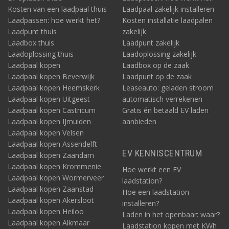
Kosten van een laadpaal thuis
Laadpaal zakelijk installeren
Laadpassen: hoe werkt het?
Kosten installatie laadpalen
Laadpunt thuis
zakelijk
Laadbox thuis
Laadpunt zakelijk
Laadoplossing thuis
Laadoplossing zakelijk
Laadpaal kopen
Laadbox op de zaak
Laadpaal kopen Beverwijk
Laadpunt op de zaak
Laadpaal kopen Heemskerk
Leaseauto: geladen stroom
Laadpaal kopen Uitgeest
automatisch verrekenen
Laadpaal kopen Castricum
Gratis én betaald EV laden
Laadpaal kopen IJmuiden
aanbieden
Laadpaal kopen Velsen
Laadpaal kopen Assendelft
EV KENNISCENTRUM
Laadpaal kopen Zaandam
Laadpaal kopen Krommenie
Hoe werkt een EV
Laadpaal kopen Wormerveer
laadstation?
Laadpaal kopen Zaanstad
Hoe een laadstation
Laadpaal kopen Akersloot
installeren?
Laadpaal kopen Heiloo
Laden in het openbaar: waar?
Laadpaal kopen Alkmaar
Laadstation kopen met KWh