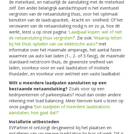
de meterkast, en natuurlijk de aansluiting met de meterkast
zelf. Een ander belangrijk aandachtspunt is het eventueel
vergroten van de netaansluiting thuis, voor het optimaal
benutten van de laadcapaciteit, -kracht en -snelheid. Of het
verzwaren van de netaansluiting nodig is en zo ja, hoe dit
werkt, leest u op onze pagina: ‘
Laadpaal kopen: wel of niet
de netaansluiting thuis vergroten?
’. Zie ook: ‘
Waarop letten
bij het thuis opladen van uw elektrische auto?
’ met
informatie over het maximale amperage, het aantal fasen
waarmee uw auto kan laden (1-, 2- of 3-fasig), de maximale
standaard netstroom thuis, de gewenste snelheid van
laden, voorkeur voor en vast laadstation of mobiele
thuislader, en voorkeur voor wel/niet een vaste laadkabel.
Wilt u meerdere laadpalen aansluiten op een
bestaande netaansluiting?
Zoals voor op een
bedrijventerrein of parkeerplaats? Houd dan onder andere
rekening met load balancing. Meer hierover kunt u lezen op
onze pagina ‘
Een laadplein of meerdere laadstations
aansluiten, hoe gaat dat?
’
Installatie uitbesteden
EVPartner.nl ontzorgt desgewenst bij het plaatsen en
installeren van uw nieuwe laadstation bij huis of werk. Dit is