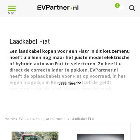
0
Toggle
Menu
navigation
Laadkabel Fiat
Een laadkabel kopen voor een Fiat? In dit keuzemenu
hoeft u alleen nog maar het juiste model elektrische
of hybride auto van Fiat te selecteren. Zo heeft u
direct de correcte lader te pakken. EVPartner.nl
heeft de oplaadkabels voor Fiat op voorraad, in het
eigen magazijn in Beverwijk. Hetzelfde geldt
Lees meer
overigens voor de laadstations voor dit merk
(evenals de
laadpalen
van alle andere
merken en
modellen elektrische en hybride auto's
). Vind hier uw
Fiat kabel: goedkoop in de markt, afkomstig van een
betrouwbare expert, online gekocht.
Home
»
EV Laadkabels | auto, model
»
Laadkabel Fiat
Kies het model en vindt laadkabels van het
Type (1 of 2)
,
voor een laadcapaciteit
(16A of 32A)
en met een
lengte
die past bij uw eigen model EV auto, oplaadvoorkeuren en