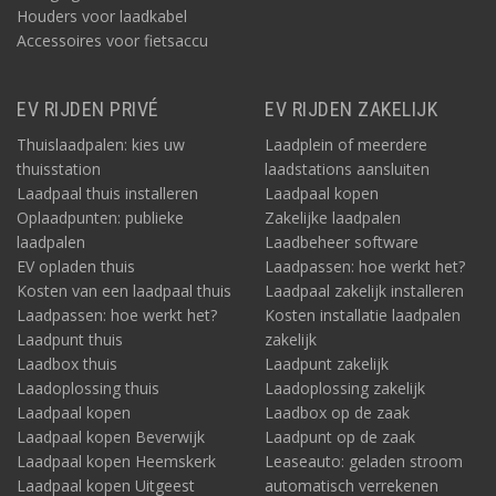
Houders voor laadkabel
Accessoires voor fietsaccu
EV RIJDEN PRIVÉ
EV RIJDEN ZAKELIJK
Thuislaadpalen: kies uw
Laadplein of meerdere
thuisstation
laadstations aansluiten
Laadpaal thuis installeren
Laadpaal kopen
Oplaadpunten: publieke
Zakelijke laadpalen
laadpalen
Laadbeheer software
EV opladen thuis
Laadpassen: hoe werkt het?
Kosten van een laadpaal thuis
Laadpaal zakelijk installeren
Laadpassen: hoe werkt het?
Kosten installatie laadpalen
Laadpunt thuis
zakelijk
Laadbox thuis
Laadpunt zakelijk
Laadoplossing thuis
Laadoplossing zakelijk
Laadpaal kopen
Laadbox op de zaak
Laadpaal kopen Beverwijk
Laadpunt op de zaak
Laadpaal kopen Heemskerk
Leaseauto: geladen stroom
Laadpaal kopen Uitgeest
automatisch verrekenen