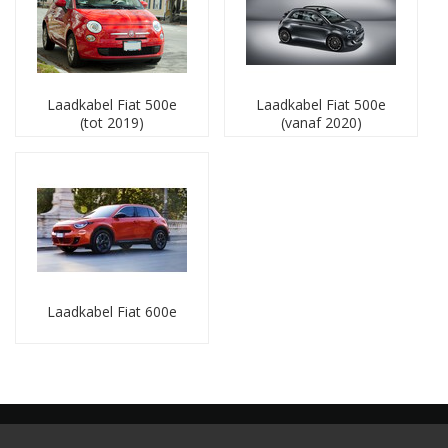
'laadparkeersituatie'. Het zijn
laadkabels voor openbare
laadpunten
en
voor een outlet laadbox
bij huis of
kantoor, zoals kabels voor Mode 3 (gecontroleerd) laden. U
vindt op deze pagina('s) ook
mobiele laders
voor het
opladen van uw Fiat elektrische auto via het reguliere 220-
Laadkabel Fiat 500e
Laadkabel Fiat 500e
230V stopcontact.
(tot 2019)
(vanaf 2020)
Laders voor Fiat
Fiat heeft drie volledig elektrische auto: de 500e ,de 500e
Cabrio en de 600e.
De
Fiat 500e (tot 2019)
heeft een accu met een
capaciteit van 24 kWh. De lader in de auto laadt via 1
fase met maximaal 32A.
De
Fiat 500e Cabrio (vanaf 2020)
heeft een accu
met een capaciteit van 42 kWh. De lader in de auto
laadt via 3 fase met maximaal 16A of via 1 fase met
Laadkabel Fiat 600e
maximaal 32A.
De
Fiat 600e
heeft een accu met een capaciteit van
54 kWh. De lader in de auto laadt via 3 fase met
maximaal 16A of via 1 fase met maximaal 32A.
"Welke laadkabel moet ik hebben voor mijn Fiat?"
De
Fiat 500e (tot 2019)
heeft een type 1 aansluiting