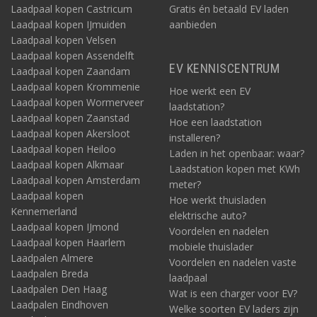
Laadpaal kopen Castricum
Gratis én betaald EV laden
Laadpaal kopen IJmuiden
aanbieden
Laadpaal kopen Velsen
Laadpaal kopen Assendelft
EV KENNISCENTRUM
Laadpaal kopen Zaandam
Laadpaal kopen Krommenie
Hoe werkt een EV
Laadpaal kopen Wormerveer
laadstation?
Laadpaal kopen Zaanstad
Hoe een laadstation
Laadpaal kopen Akersloot
installeren?
Laadpaal kopen Heiloo
Laden in het openbaar: waar?
Laadpaal kopen Alkmaar
Laadstation kopen met KWh
Laadpaal kopen Amsterdam
meter?
Laadpaal kopen
Hoe werkt thuisladen
Kennemerland
elektrische auto?
Laadpaal kopen IJmond
Voordelen en nadelen
Laadpaal kopen Haarlem
mobiele thuislader
Laadpalen Almere
Voordelen en nadelen vaste
Laadpalen Breda
laadpaal
Laadpalen Den Haag
Wat is een charger voor EV?
Laadpalen Eindhoven
Welke soorten EV laders zijn