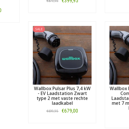
€399,95
€879,95
0
Bestellen
SALE
Wallbox Pulsar Plus 7,4 kW
Wallbox 
- EV Laadstation Zwart
Comp
type 2 met vaste rechte
Laadsta
laadkabel
met 7 m
€679,00
€699,95
Bestellen