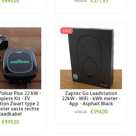
€849,00
€571,95
€604,95
Bestellen
Bestellen
SALE
Pulsar Plus 22 kW -
Zaptec Go Laadstation
lete Kit - EV
22kW - WiFi - kWh meter -
tion Zwart type 2
App - Asphalt Black
eter vaste rechte
€594,00
€799,00
laadkabel
€999,00
Bestellen
Bestellen