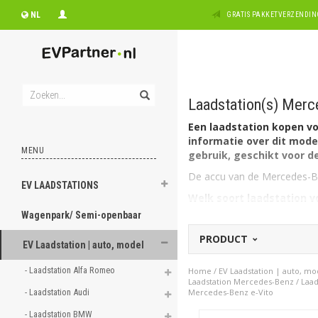
NL
GRATIS PAKKETVERZENDING
Laadstation(s) Merc
Een laadstation kopen vo
informatie over dit model
MENU
gebruik, geschikt voor de
De accu van de Mercedes-Ben
EV LAADSTATIONS
Welk soort laadstation v
De Mercedes-Benz e-Vito hee
Wagenpark/ Semi-openbaar
EV Laadbox Type 2, 1 fase, 
PRODUCT
EV Laadstation | auto, model
Op zoek naar een laadpa
zoek naar een laadstation 
- Laadstation Alfa Romeo 
Home
/
EV Laadstation | auto, mo
voor alle automerken
. Of
Laadstation Mercedes-Benz
/
Laad
Vito
.
- Laadstation Audi 
Mercedes-Benz e-Vito
- Laadstation BMW 