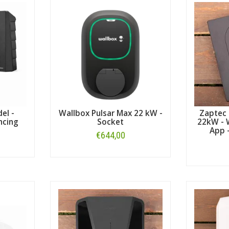
el -
Wallbox Pulsar Max 22 kW -
Zaptec 
ncing
Socket
22kW - W
App -
€644,00
Bestellen