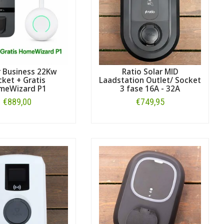
r Business 22Kw
Ratio Solar MID
ket + Gratis
Laadstation Outlet/ Socket
meWizard P1
3 fase 16A - 32A
€889,00
€749,95
Bestellen
Bestellen