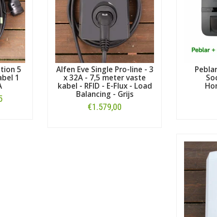
tion 5
Alfen Eve Single Pro-line - 3
Pebla
abel 1
x 32A - 7,5 meter vaste
Soc
A
kabel - RFID - E-Flux - Load
Ho
Balancing - Grijs
5
€1.579,00
Bestellen