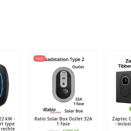
SALE
22 kW -
Ratio Solar Box Outlet 32A
Zaptec G
rt type
1 fase
- inclu
 rechte