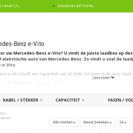
 VANAF €75,-
VERZENDING MET POSTNL
edes-Benz e-Vito
or uw Mercedes-Benz e-Vito? U vindt de juiste laadbox op dez
 elektrische auto van Mercedes-Benz. Zo vindt u snel de laadp
 e-Vito.
z e-Vito heeft een capaciteit van 41 kWh. De lader in de auto laadt
Lees meer
oor de Mercedes-Benz e-Vito?
ft aan autozijde een aansluiting Type 2 en kan als gezegd laden via
32A geschikt.
KABEL / STEKKER
CAPACITEIT
FASEN / V
al voor een andere Mercedes-Benz?
Zie dan ons overzicht met al
voor een ander merk dan Mercedes-Benz? Maak dan uw keuze bij ons 
del
/
 kijk als vermeld direct hieronder voor alle laadboxen die geschikt zi
station
Alle merken
Meest bekeken
24