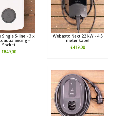
 Single S-line - 3 x
Webasto Next 22 kW - 4,5
Loadbalancing -
meter kabel
Socket
€419,00
€849,00
Bestellen
Bestellen