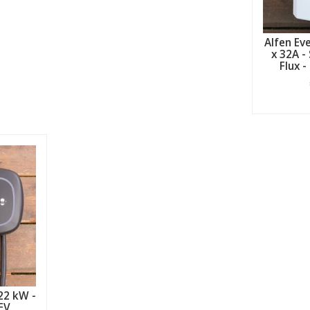
Alfen Eve
x 32A - 
Flux 
22 kW -
EV