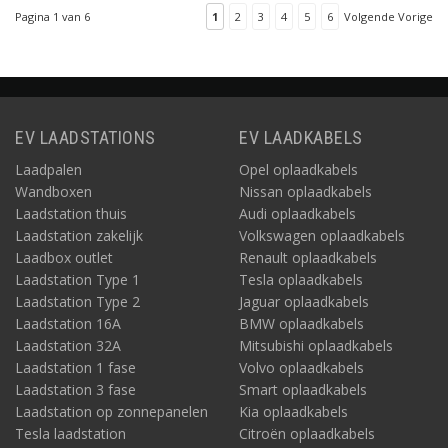
Pagina 1 van 6
1
2
3
4
5
6
Volgende Vorige
EV LAADSTATIONS
EV LAADKABELS
Laadpalen
Opel oplaadkabels
Wandboxen
Nissan oplaadkabels
Laadstation thuis
Audi oplaadkabels
Laadstation zakelijk
Volkswagen oplaadkabels
Laadbox outlet
Renault oplaadkabels
Laadstation Type 1
Tesla oplaadkabels
Laadstation Type 2
Jaguar oplaadkabels
Laadstation 16A
BMW oplaadkabels
Laadstation 32A
Mitsubishi oplaadkabels
Laadstation 1 fase
Volvo oplaadkabels
Laadstation 3 fase
Smart oplaadkabels
Laadstation op zonnepanelen
Kia oplaadkabels
Tesla laadstation
Citroën oplaadkabels