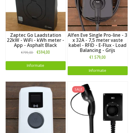
Zaptec Go Laadstation
Alfen Eve Single Pro-line - 3
22kW - WiFi - kWh meter -
x 32A - 7,5 meter vaste
App - Asphalt Black
kabel - RFID - E-Flux - Load
Balancing - Grijs
€594,00
€799,00
€1.579,00
Informatie
Informatie
SALE