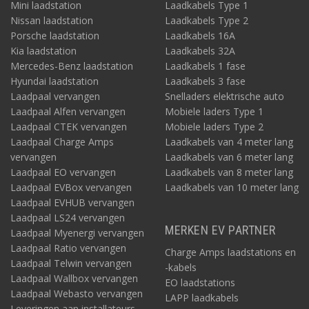
Mini laadstation
Laadkabels Type 1
Nissan laadstation
Laadkabels Type 2
Porsche laadstation
Laadkabels 16A
Kia laadstation
Laadkabels 32A
Mercedes-Benz laadstation
Laadkabels 1 fase
Hyundai laadstation
Laadkabels 3 fase
Laadpaal vervangen
Snelladers elektrische auto
Laadpaal Alfen vervangen
Mobiele laders Type 1
Laadpaal CTEK vervangen
Mobiele laders Type 2
Laadpaal Charge Amps
Laadkabels van 4 meter lang
vervangen
Laadkabels van 6 meter lang
Laadpaal EO vervangen
Laadkabels van 8 meter lang
Laadpaal EVBox vervangen
Laadkabels van 10 meter lang
Laadpaal EVHUB vervangen
Laadpaal LS24 vervangen
MERKEN EV PARTNER
Laadpaal Myenergi vervangen
Laadpaal Ratio vervangen
Charge Amps laadstations en
Laadpaal Telwin vervangen
-kabels
Laadpaal Wallbox vervangen
EO laadstations
Laadpaal Webasto vervangen
LAPP laadkabels
Leveringen aan installateurs