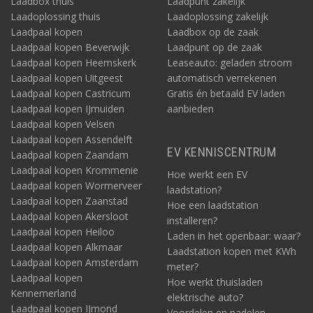
Laadbox thuis
Laadpunt zakelijk
Laadoplossing thuis
Laadoplossing zakelijk
Laadpaal kopen
Laadbox op de zaak
Laadpaal kopen Beverwijk
Laadpunt op de zaak
Laadpaal kopen Heemskerk
Leaseauto: geladen stroom
Laadpaal kopen Uitgeest
automatisch verrekenen
Laadpaal kopen Castricum
Gratis én betaald EV laden
Laadpaal kopen IJmuiden
aanbieden
Laadpaal kopen Velsen
Laadpaal kopen Assendelft
EV KENNISCENTRUM
Laadpaal kopen Zaandam
Laadpaal kopen Krommenie
Hoe werkt een EV
Laadpaal kopen Wormerveer
laadstation?
Laadpaal kopen Zaanstad
Hoe een laadstation
Laadpaal kopen Akersloot
installeren?
Laadpaal kopen Heiloo
Laden in het openbaar: waar?
Laadpaal kopen Alkmaar
Laadstation kopen met KWh
Laadpaal kopen Amsterdam
meter?
Laadpaal kopen
Hoe werkt thuisladen
Kennemerland
elektrische auto?
Laadpaal kopen IJmond
Voordelen en nadelen