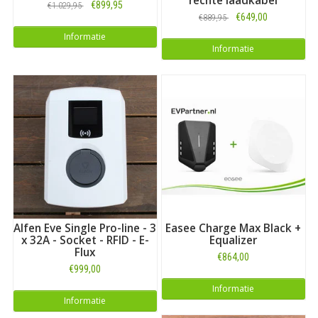
rechte laadkabel
€899,95
€1.029,95
€649,00
€889,95
Informatie
Informatie
Alfen Eve Single Pro-line - 3
Easee Charge Max Black +
x 32A - Socket - RFID - E-
Equalizer
Flux
€864,00
€999,00
Informatie
Informatie