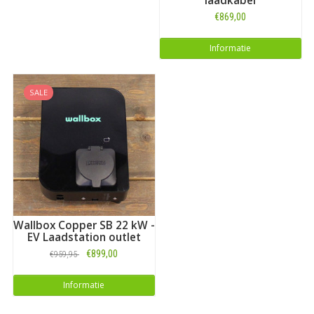
laadkabel
€869,00
Informatie
SALE
Wallbox Copper SB 22 kW -
EV Laadstation outlet
€899,00
€959,95
Informatie