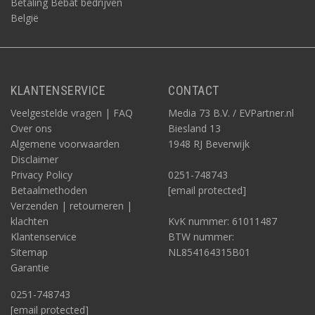
Betaling Bebat bedrijven
België
KLANTENSERVICE
CONTACT
Veelgestelde vragen | FAQ
Media 73 B.V. / EVPartner.nl
Over ons
Biesland 13
Algemene voorwaarden
1948 RJ Beverwijk
Disclaimer
Privacy Policy
0251-748743
Betaalmethoden
[email protected]
Verzenden | retourneren |
klachten
KvK nummer: 61011487
Klantenservice
BTW nummer:
Sitemap
NL854164315B01
Garantie
0251-748743
[email protected]