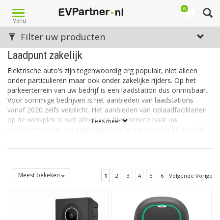
0
Toggle
Menu
navigation
Filter uw producten
Laadpunt zakelijk
Elektrische auto’s zijn tegenwoordig erg populair, niet alleen
onder particulieren maar ook onder zakelijke rijders. Op het
parkeerterrein van uw bedrijf is een laadstation dus onmisbaar.
Voor sommige bedrijven is het aanbieden van laadstations
vanaf 2020 zelfs verplicht. Het aanbieden van oplaadfaciliteiten
op de werkplek is niet alleen een fijne service naar uw
Lees meer
werknemers toe, u draagt tegelijkertijd uw steentje bij aan het
milieu. Bovendien zullen ook bezoekers en/of gasten die
elektrisch rijden u dankbaar zijn voor de oplaadmogelijkheden
op uw terrein.
Een zakelijke laadinstallatie aanschaffen
Meest bekeken
1
2
3
4
5
6
Volgende Vorige
Wanneer u zakelijk een laadbox (of meerdere) aanschaft, kunt u
rekenen op enkele fiscale voordelen. U leest hier meer over op
de
website van de Belastingdienst
. Verder is het belangrijk om
bij de aanschaf van een zakelijk laadpunt na te denken over het