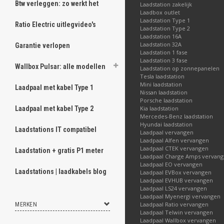
Btw verleggen: zo werkt het
Laadstation zakelijk
Laadbox outlet
Laadstation Type 1
Ratio Electric uitlegvideo's
Laadstation Type 2
Laadstation 16A
Laadstation 32A
Garantie verlopen
Laadstation 1 fase
Laadstation 3 fase
Wallbox Pulsar: alle modellen
Laadstation op zonnepanelen
Tesla laadstation
Mini laadstation
Laadpaal met kabel Type 1
Nissan laadstation
Porsche laadstation
Laadpaal met kabel Type 2
Kia laadstation
Mercedes-Benz laadstation
Hyundai laadstation
Laadstations IT compatibel
Laadpaal vervangen
Laadpaal Alfen vervangen
Laadpaal CTEK vervangen
Laadstation + gratis P1 meter
Laadpaal Charge Amps vervan
Laadpaal EO vervangen
Laadstations | laadkabels blog
Laadpaal EVBox vervangen
Laadpaal EVHUB vervangen
Laadpaal LS24 vervangen
Laadpaal Myenergi vervangen
Laadpaal Ratio vervangen
MERKEN
Laadpaal Telwin vervangen
Laadpaal Wallbox vervangen