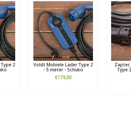
kabel voor een andere Honda?
Zie dan ons overzicht met
alle la
erk dan Honda? Maak dan uw keuze bij ons uitgebreide overzicht me
onder voor alle laders en thuisladers die geschikt zijn voor het model
H
 Type 2
Voldt Mobiele Lader Type 2
Zaptec
uko
- 5 meter - Schuko
Type 2
€179,00
Bestellen