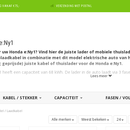
 VANAF €75,-
VERZENDING MET POSTNL
e:Ny1
uw Honda e:Ny1? Vind hier de juiste lader of mobiele thuislad
aadkabel in combinatie met dit model elektrische auto van h
 geprijsde) juiste kabel of thuislader voor de Honda e:Ny1.
heeft een capaciteit van 68 kWh. De lader in de auto laadt via 3 fa
Lees meer
kan ook laden via 1 fase met maximaal 32A (1 x 7,4kW= 7,4kW).
r de Honda e:Ny1?
KABEL / STEKKER
CAPACITEIT
FASEN / V
tozijde een aansluiting Type 2 en kan laden via 3 fase met 16 ampèr
del
/
Laadkabel
ting thuis of op de zaak? In dat geval kunt u ook met maximaal 1 x 32
Alle merken
Meest bekeken
24