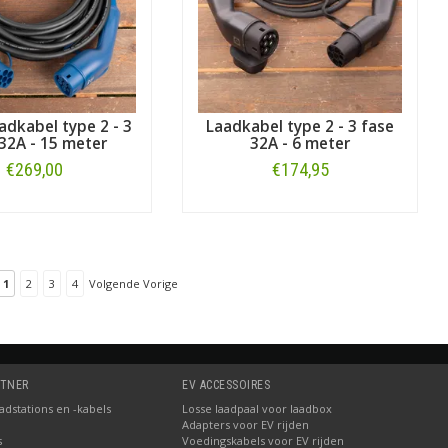
adkabel type 2 - 3
Laadkabel type 2 - 3 fase
32A - 15 meter
32A - 6 meter
€269,00
€174,95
Bestellen
Bestellen
1
2
3
4
Volgende Vorige
RTNER
EV ACCESSOIRES
dstations en -kabels
Losse laadpaal voor laadbox
Adapters voor EV rijden
s
Voedingskabels voor EV rijden