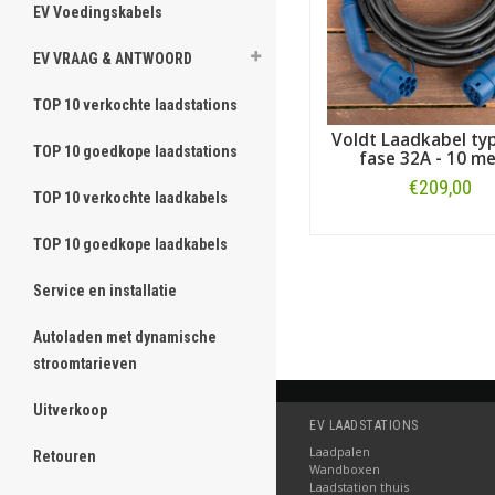
EV Voedingskabels
EV VRAAG & ANTWOORD
TOP 10 verkochte laadstations
Voldt Laadkabel typ
TOP 10 goedkope laadstations
fase 32A - 10 me
€209,00
TOP 10 verkochte laadkabels
Bestellen
TOP 10 goedkope laadkabels
Service en installatie
Autoladen met dynamische
stroomtarieven
Uitverkoop
EV LAADSTATIONS
Laadpalen
Retouren
Wandboxen
Laadstation thuis