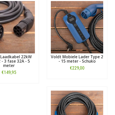
adkabels voor Honda
. Op zoek naar
t
laadkabels voor alle automerken
.
onda e:Ny1
.
 Laadkabel 22kW
Voldt Mobiele Lader Type 2
 - 3 fase 32A - 5
- 15 meter - Schuko
meter
€229,00
€149,95
Bestellen
Bestellen