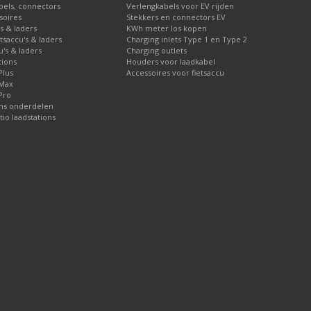
bels, connectors
Verlengkabels voor EV rijden
soires
Stekkers en connectors EV
's & laders
KWh meter los kopen
etsaccu's & laders
Charging inlets Type 1 en Type 2
u's & laders
Charging outlets
tions
Houders voor laadkabel
Plus
Accessoires voor fietsaccu
 Max
Pro
ons onderdelen
tio laadstations