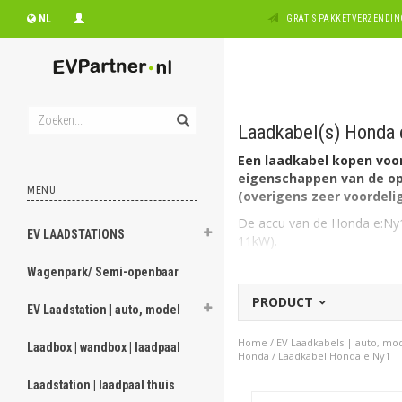
NL
GRATIS PAKKETVERZENDING
Laadkabel(s) Honda 
Een laadkabel kopen voor 
eigenschappen van de opl
MENU
(overigens zeer voordelig
De accu van de Honda e:Ny1 
EV LAADSTATIONS
11kW).
De lader in de Honda e:Ny1 
Wagenpark/ Semi-openbaar
Welk type laadkabel voo
PRODUCT
EV Laadstation | auto, model
De Honda e:Ny1 heeft aan au
3 fase, 16A geschikt.
Home
/
EV Laadkabels | auto, mo
Laadbox | wandbox | laadpaal
Heeft u een 1 fasige aanslui
Honda
/
Laadkabel Honda e:Ny1
kiezen van 7,4kW (1 x 32A).
Laadstation | laadpaal thuis