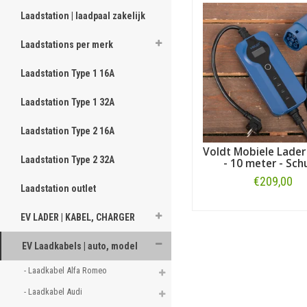
Op zoek naar een oplaad
een kabel voor een ander m
Laadstation | laadpaal zakelijk
Of kijk, zoals vermeld, hier
Laadstations per merk
Laadstation Type 1 16A
Laadstation Type 1 32A
Laadstation Type 2 16A
Voldt Mobiele Lader
Laadstation Type 2 32A
- 10 meter - Sch
€209,00
Laadstation outlet
Bestellen
EV LADER | KABEL, CHARGER
EV Laadkabels | auto, model
- Laadkabel Alfa Romeo 
- Laadkabel Audi 