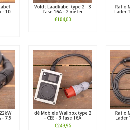
kabel
Voldt Laadkabel type 2 - 3
Ratio 
 - 10
fase 16A - 2 meter
Lader T
€104,00
Bestellen
 22kW
dé Mobiele Wallbox type 2
Ratio 
 - 7,5
- CEE - 3 fase 16A
Lader 
€249,95