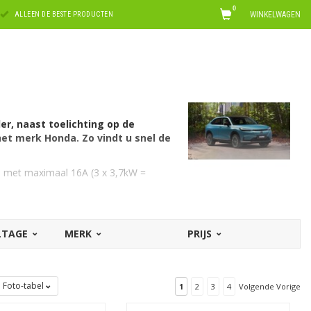
0
WINKELWAGEN
ALLEEN DE BESTE PRODUCTEN
er, naast toelichting op de
et merk Honda. Zo vindt u snel de
se met maximaal 16A (3 x 3,7kW =
OLTAGE
MERK
PRIJS
e. Hiervoor is een EV laadkabel Type 2,
A laden. U kunt hiervoor een laadkabel
Foto-tabel
1
2
3
4
Volgende Vorige