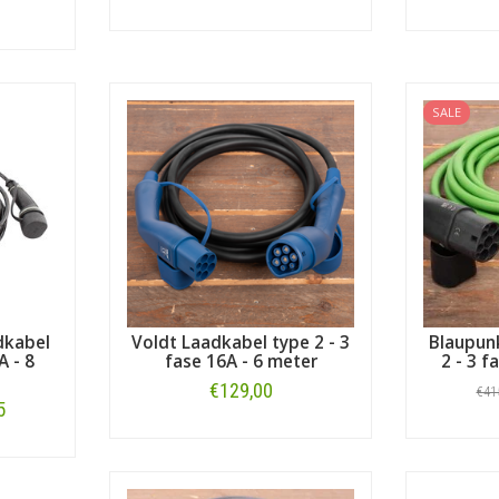
Bestellen
SALE
dkabel
Voldt Laadkabel type 2 - 3
Blaupun
A - 8
fase 16A - 6 meter
2 - 3 f
€129,00
€41
5
Bestellen