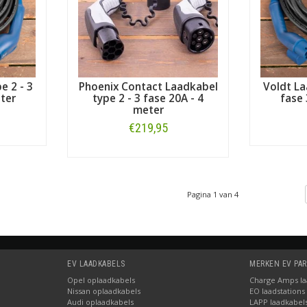
e 2 - 3
Phoenix Contact Laadkabel
Voldt La
ter
type 2 - 3 fase 20A - 4
fase 
meter
€219,95
Bestellen
Pagina 1 van 4
EV LAADKABELS
MERKEN EV PA
Opel oplaadkabels
Charge Amps laa
Nissan oplaadkabels
EO laadstations
Audi oplaadkabels
LAPP laadkabel