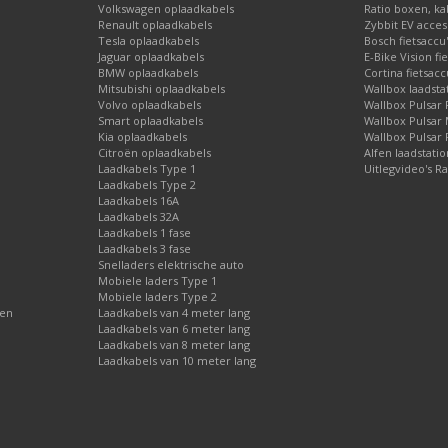
Volkswagen oplaadkabels
Ratio boxen, ka
Renault oplaadkabels
Zybbit EV acces
Tesla oplaadkabels
Bosch fietsaccu
Jaguar oplaadkabels
E-Bike Vision fi
BMW oplaadkabels
Cortina fietsacc
Mitsubishi oplaadkabels
Wallbox laadsta
Volvo oplaadkabels
Wallbox Pulsar 
Smart oplaadkabels
Wallbox Pulsar
Kia oplaadkabels
Wallbox Pulsar 
Citroën oplaadkabels
Alfen laadstati
Laadkabels Type 1
Uitlegvideo's Ra
Laadkabels Type 2
Laadkabels 16A
Laadkabels 32A
Laadkabels 1 fase
Laadkabels 3 fase
Snelladers elektrische auto
Mobiele laders Type 1
Mobiele laders Type 2
gen
Laadkabels van 4 meter lang
Laadkabels van 6 meter lang
Laadkabels van 8 meter lang
Laadkabels van 10 meter lang