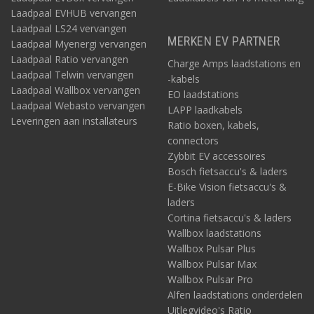
Laadpaal EVHUB vervangen
Laadpaal LS24 vervangen
MERKEN EV PARTNER
Laadpaal Myenergi vervangen
Laadpaal Ratio vervangen
Charge Amps laadstations en
Laadpaal Telwin vervangen
-kabels
Laadpaal Wallbox vervangen
EO laadstations
Laadpaal Webasto vervangen
LAPP laadkabels
Leveringen aan installateurs
Ratio boxen, kabels,
connectors
Zybbit EV accessoires
Bosch fietsaccu's & laders
E-Bike Vision fietsaccu's &
laders
Cortina fietsaccu's & laders
Wallbox laadstations
Wallbox Pulsar Plus
Wallbox Pulsar Max
Wallbox Pulsar Pro
Alfen laadstations onderdelen
Uitlegvideo's Ratio