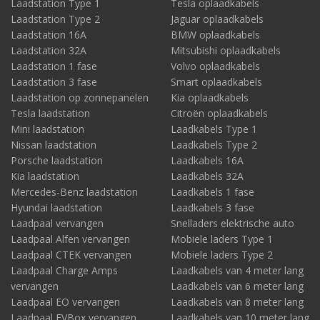
Laadstation Type 1
Tesla oplaadkabels
Laadstation Type 2
Jaguar oplaadkabels
Laadstation 16A
BMW oplaadkabels
Laadstation 32A
Mitsubishi oplaadkabels
Laadstation 1 fase
Volvo oplaadkabels
Laadstation 3 fase
Smart oplaadkabels
Laadstation op zonnepanelen
Kia oplaadkabels
Tesla laadstation
Citroën oplaadkabels
Mini laadstation
Laadkabels Type 1
Nissan laadstation
Laadkabels Type 2
Porsche laadstation
Laadkabels 16A
Kia laadstation
Laadkabels 32A
Mercedes-Benz laadstation
Laadkabels 1 fase
Hyundai laadstation
Laadkabels 3 fase
Laadpaal vervangen
Snelladers elektrische auto
Laadpaal Alfen vervangen
Mobiele laders Type 1
Laadpaal CTEK vervangen
Mobiele laders Type 2
Laadpaal Charge Amps
Laadkabels van 4 meter lang
vervangen
Laadkabels van 6 meter lang
Laadpaal EO vervangen
Laadkabels van 8 meter lang
Laadpaal EVBox vervangen
Laadkabels van 10 meter lang