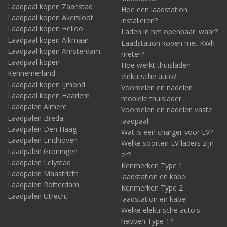
Laadpaal kopen Zaanstad
Hoe een laadstation
Laadpaal kopen Akersloot
installeren?
Laadpaal kopen Heiloo
Laden in het openbaar: waar?
Laadpaal kopen Alkmaar
Laadstation kopen met KWh
Laadpaal kopen Amsterdam
meter?
Laadpaal kopen
Hoe werkt thuisladen
Kennemerland
elektrische auto?
Laadpaal kopen IJmond
Voordelen en nadelen
Laadpaal kopen Haarlem
mobiele thuislader
Laadpalen Almere
Voordelen en nadelen vaste
Laadpalen Breda
laadpaal
Laadpalen Den Haag
Wat is een charger voor EV?
Laadpalen Eindhoven
Welke soorten EV laders zijn
Laadpalen Groningen
er?
Laadpalen Lelystad
Kenmerken Type 1
Laadpalen Maastricht
laadstation en kabel
Laadpalen Rotterdam
Kenmerken Type 2
Laadpalen Utrecht
laadstation en kabel
Welke elektrische auto's
hebben Type 1?