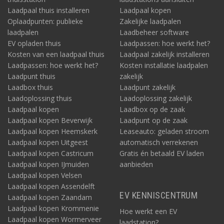
Laadpaal thuis installeren
Laadpaal kopen
Oplaadpunten: publieke
Zakelijke laadpalen
laadpalen
Laadbeheer software
EV opladen thuis
Laadpassen: hoe werkt het?
Kosten van een laadpaal thuis
Laadpaal zakelijk installeren
Laadpassen: hoe werkt het?
Kosten installatie laadpalen
Laadpunt thuis
zakelijk
Laadbox thuis
Laadpunt zakelijk
Laadoplossing thuis
Laadoplossing zakelijk
Laadpaal kopen
Laadbox op de zaak
Laadpaal kopen Beverwijk
Laadpunt op de zaak
Laadpaal kopen Heemskerk
Leaseauto: geladen stroom
Laadpaal kopen Uitgeest
automatisch verrekenen
Laadpaal kopen Castricum
Gratis én betaald EV laden
Laadpaal kopen IJmuiden
aanbieden
Laadpaal kopen Velsen
Laadpaal kopen Assendelft
EV KENNISCENTRUM
Laadpaal kopen Zaandam
Laadpaal kopen Krommenie
Hoe werkt een EV
Laadpaal kopen Wormerveer
laadstation?