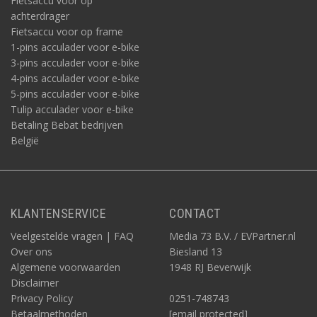
Fietsaccu voor op
achterdrager
Fietsaccu voor op frame
1-pins acculader voor e-bike
3-pins acculader voor e-bike
4-pins acculader voor e-bike
5-pins acculader voor e-bike
Tulip acculader voor e-bike
Betaling Bebat bedrijven
België
KLANTENSERVICE
CONTACT
Veelgestelde vragen | FAQ
Media 73 B.V. / EVPartner.nl
Over ons
Biesland 13
Algemene voorwaarden
1948 RJ Beverwijk
Disclaimer
Privacy Policy
0251-748743
Betaalmethoden
[email protected]