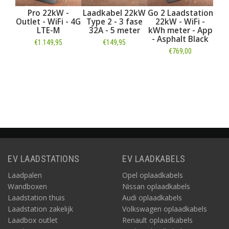
Go Laadstation
Pro 22kW -
Laadkabel 22kW
Go 2 Laa
22kW - WiFi -
Outlet - WiFi - 4G
Type 2 - 3 fase
22kW -
kWh meter - App
LTE-M
32A - 5 meter
kWh met
- Asphalt Black
- Aspha
€1.149,95
€149,95
€594,00
€76
€799,00
Informatie
Informatie
Informatie
Infor
EV LAADSTATIONS
EV LAADKABELS
Laadpalen
Opel oplaadkabels
Wandboxen
Nissan oplaadkabels
Laadstation thuis
Audi oplaadkabels
Laadstation zakelijk
Volkswagen oplaadkabels
Laadbox outlet
Renault oplaadkabels