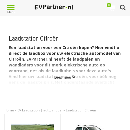
0
Toggle
Menu
navigation
Laadstation Citroën
Een laadstation voor een Citroën kopen? Hier vindt u
direct de laadbox voor uw elektrische automodel van
Citroën. EVPartner.nl heeft de laadpalen en
wandladers voor dit merk elektrische auto op
voorraad, net als de laadkabels voor deze auto's.
Vind hier uw laadstation voor Citroën, voor óók nog
Lees meer
eens de laagste prijs. Het onderstaande overzicht
leidt u snel en doeltreffend naar het juiste model.
Per model auto vindt u de daarvoor meest geschikte
laadstations. Zo heeft Citroën drie volledig elektrische
auto's: de C-Zero, de E-Berlingo Multispace en de e-C4
Home
»
EV Laadstation | auto, model
»
Laadstation Citroën
De
Citroën C-Zero
heeft een accu met een
capaciteit van 16 kWh. De lader in de auto laadt via 1
fase met maximaal 16A.