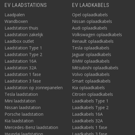
EV LAADSTATIONS
EV LAADKABELS
Laadpalen
Opel oplaadkabels
Wandboxen
Nissan oplaadkabels
Laadstation thuis
Audi oplaadkabels
Laadstation zakelijk
Volkswagen oplaadkabels
Laadbox outlet
Renault oplaadkabels
Laadstation Type 1
Tesla oplaadkabels
Laadstation Type 2
Jaguar oplaadkabels
Laadstation 16A
BMW oplaadkabels
Laadstation 32A
Mitsubishi oplaadkabels
Laadstation 1 fase
Volvo oplaadkabels
Laadstation 3 fase
Smart oplaadkabels
Laadstation op zonnepanelen
Kia oplaadkabels
Tesla laadstation
Citroën oplaadkabels
Mini laadstation
Laadkabels Type 1
Nissan laadstation
Laadkabels Type 2
Porsche laadstation
Laadkabels 16A
Kia laadstation
Laadkabels 32A
Mercedes-Benz laadstation
Laadkabels 1 fase
Hyundai laadstation
Laadkabels 3 fase