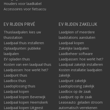
Houders voor laadkabel
Accessoires voor fietsaccu
EV RIJDEN PRIVÉ
EV RIJDEN ZAKELIJK
Thuislaadpalen: kies uw
Laadplein of meerdere
thuisstation
laadstations aansluiten
Laadpaal thuis installeren
Laadpaal kopen
Oplaadpunten: publieke
Zakelijke laadpalen
laadpalen
Laadbeheer software
EV opladen thuis
Laadpassen: hoe werkt het?
Kosten van een laadpaal thuis
Laadpaal zakelijk installeren
Laadpassen: hoe werkt het?
Kosten installatie laadpalen
Laadpunt thuis
zakelijk
Laadbox thuis
Laadpunt zakelijk
Laadoplossing thuis
Laadoplossing zakelijk
Laadpaal kopen
Laadbox op de zaak
Laadpaal kopen Beverwijk
Laadpunt op de zaak
Laadpaal kopen Heemskerk
Leaseauto: geladen stroom
Laadpaal kopen Uitgeest
automatisch verrekenen