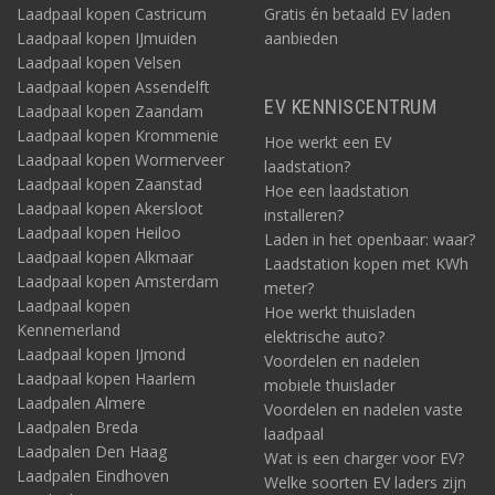
Laadpaal kopen Castricum
Gratis én betaald EV laden
Laadpaal kopen IJmuiden
aanbieden
Laadpaal kopen Velsen
Laadpaal kopen Assendelft
EV KENNISCENTRUM
Laadpaal kopen Zaandam
Laadpaal kopen Krommenie
Hoe werkt een EV
Laadpaal kopen Wormerveer
laadstation?
Laadpaal kopen Zaanstad
Hoe een laadstation
Laadpaal kopen Akersloot
installeren?
Laadpaal kopen Heiloo
Laden in het openbaar: waar?
Laadpaal kopen Alkmaar
Laadstation kopen met KWh
Laadpaal kopen Amsterdam
meter?
Laadpaal kopen
Hoe werkt thuisladen
Kennemerland
elektrische auto?
Laadpaal kopen IJmond
Voordelen en nadelen
Laadpaal kopen Haarlem
mobiele thuislader
Laadpalen Almere
Voordelen en nadelen vaste
Laadpalen Breda
laadpaal
Laadpalen Den Haag
Wat is een charger voor EV?
Laadpalen Eindhoven
Welke soorten EV laders zijn