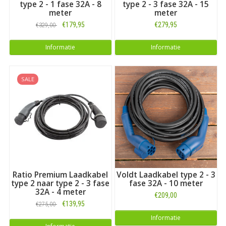
type 2 - 1 fase 32A - 8
type 2 - 3 fase 32A - 15
meter
meter
€179,95
€279,95
€329,00
Informatie
Informatie
SALE
Ratio Premium Laadkabel
Voldt Laadkabel type 2 - 3
type 2 naar type 2 - 3 fase
fase 32A - 10 meter
32A - 4 meter
€209,00
€139,95
€275,00
Informatie