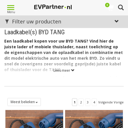
0
Toggle
Menu
navigation
Filter uw producten
Laadkabel(s) BYD TANG
Een laadkabel kopen voor uw BYD TANG? Vind hier de
juiste lader of mobiele thuislader, naast toelichting op
de eigenschappen van de oplaadkabel in combinatie met
dit model elektrische auto van het merk BYD. Zo vindt u
snel de (overigens zeer voordelig geprijsde) juiste kabel
of thuislader voor de TANG.
Lees meer
De accu van de BYD TANG heeft een capaciteit van 86,4 kWh.
De lader in de auto laadt via 1 fase met maximaal 32A (1 x
7,4kW = 7,4kW).
Welk type laadkabel voor de BYD TANG?
Meest bekeken
1
2
3
4
Volgende Vorige
De BYD TANG heeft aan autozijde een aansluiting Type 2 en
kan laden via 1 fase met 32 ampère. Hiervoor is een EV
laadkabel Type 2, 1 fase, 32A geschikt.
Op zoek naar een oplaadkabel voor een andere BYD?
Zie