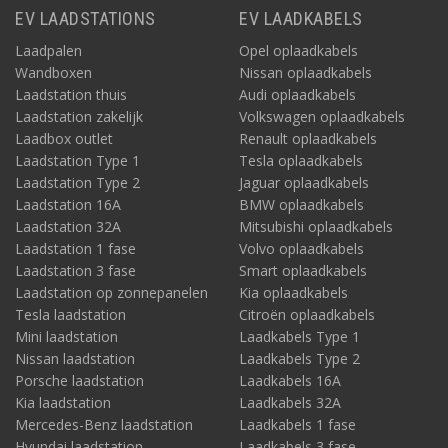
EV LAADSTATIONS
EV LAADKABELS
Laadpalen
Opel oplaadkabels
Wandboxen
Nissan oplaadkabels
Laadstation thuis
Audi oplaadkabels
Laadstation zakelijk
Volkswagen oplaadkabels
Laadbox outlet
Renault oplaadkabels
Laadstation Type 1
Tesla oplaadkabels
Laadstation Type 2
Jaguar oplaadkabels
Laadstation 16A
BMW oplaadkabels
Laadstation 32A
Mitsubishi oplaadkabels
Laadstation 1 fase
Volvo oplaadkabels
Laadstation 3 fase
Smart oplaadkabels
Laadstation op zonnepanelen
Kia oplaadkabels
Tesla laadstation
Citroën oplaadkabels
Mini laadstation
Laadkabels Type 1
Nissan laadstation
Laadkabels Type 2
Porsche laadstation
Laadkabels 16A
Kia laadstation
Laadkabels 32A
Mercedes-Benz laadstation
Laadkabels 1 fase
Hyundai laadstation
Laadkabels 3 fase