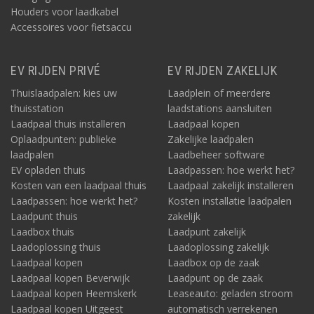
Houders voor laadkabel
Accessoires voor fietsaccu
EV RIJDEN PRIVÉ
EV RIJDEN ZAKELIJK
Thuislaadpalen: kies uw
Laadplein of meerdere
thuisstation
laadstations aansluiten
Laadpaal thuis installeren
Laadpaal kopen
Oplaadpunten: publieke
Zakelijke laadpalen
laadpalen
Laadbeheer software
EV opladen thuis
Laadpassen: hoe werkt het?
Kosten van een laadpaal thuis
Laadpaal zakelijk installeren
Laadpassen: hoe werkt het?
Kosten installatie laadpalen
Laadpunt thuis
zakelijk
Laadbox thuis
Laadpunt zakelijk
Laadoplossing thuis
Laadoplossing zakelijk
Laadpaal kopen
Laadbox op de zaak
Laadpaal kopen Beverwijk
Laadpunt op de zaak
Laadpaal kopen Heemskerk
Leaseauto: geladen stroom
Laadpaal kopen Uitgeest
automatisch verrekenen