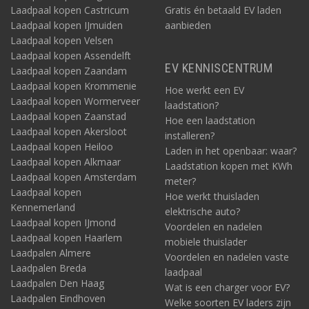
Laadpaal kopen Castricum
Gratis én betaald EV laden
Laadpaal kopen IJmuiden
aanbieden
Laadpaal kopen Velsen
Laadpaal kopen Assendelft
EV KENNISCENTRUM
Laadpaal kopen Zaandam
Laadpaal kopen Krommenie
Hoe werkt een EV
Laadpaal kopen Wormerveer
laadstation?
Laadpaal kopen Zaanstad
Hoe een laadstation
Laadpaal kopen Akersloot
installeren?
Laadpaal kopen Heiloo
Laden in het openbaar: waar?
Laadpaal kopen Alkmaar
Laadstation kopen met KWh
Laadpaal kopen Amsterdam
meter?
Laadpaal kopen
Hoe werkt thuisladen
Kennemerland
elektrische auto?
Laadpaal kopen IJmond
Voordelen en nadelen
Laadpaal kopen Haarlem
mobiele thuislader
Laadpalen Almere
Voordelen en nadelen vaste
Laadpalen Breda
laadpaal
Laadpalen Den Haag
Wat is een charger voor EV?
Laadpalen Eindhoven
Welke soorten EV laders zijn