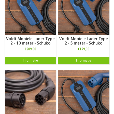
dan ons overzicht met
alle laadkabels voor BYD
. Op zoek
naar een kabel voor een ander merk dan BYD? Maak dan uw
keuze bij ons uitgebreide overzicht met
laadkabels voor alle
automerken
. Of kijk, zoals vermeld, hieronder voor alle laders
en thuisladers die geschikt zijn voor het model
TANG
.
Voldt Mobiele Lader Type
Voldt Mobiele Lader Type
2 - 10 meter - Schuko
2 - 5 meter - Schuko
€209,00
€179,00
Informatie
Informatie