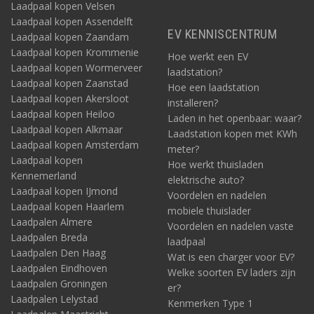
Laadpaal kopen Velsen
Laadpaal kopen Assendelft
EV KENNISCENTRUM
Laadpaal kopen Zaandam
Laadpaal kopen Krommenie
Hoe werkt een EV
Laadpaal kopen Wormerveer
laadstation?
Laadpaal kopen Zaanstad
Hoe een laadstation
Laadpaal kopen Akersloot
installeren?
Laadpaal kopen Heiloo
Laden in het openbaar: waar?
Laadpaal kopen Alkmaar
Laadstation kopen met KWh
Laadpaal kopen Amsterdam
meter?
Laadpaal kopen
Hoe werkt thuisladen
Kennemerland
elektrische auto?
Laadpaal kopen IJmond
Voordelen en nadelen
Laadpaal kopen Haarlem
mobiele thuislader
Laadpalen Almere
Voordelen en nadelen vaste
Laadpalen Breda
laadpaal
Laadpalen Den Haag
Wat is een charger voor EV?
Laadpalen Eindhoven
Welke soorten EV laders zijn
Laadpalen Groningen
er?
Laadpalen Lelystad
Kenmerken Type 1