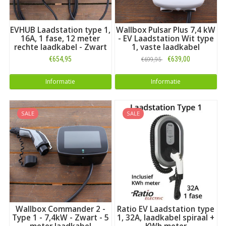
namelijk lager dan bij de moderne 3-fase Type 2 auto’s.
EVHUB Laadstation type 1,
Wallbox Pulsar Plus 7,4 kW
16A, 1 fase, 12 meter
- EV Laadstation Wit type
rechte laadkabel - Zwart
1, vaste laadkabel
€654,95
€639,00
€699,95
Informatie
Informatie
SALE
SALE
Wallbox Commander 2 -
Ratio EV Laadstation type
Waarom kiezen voor een vaste kabel Type 1?
Type 1 - 7,4kW - Zwart - 5
1, 32A, laadkabel spiraal +