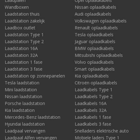
Laadpalen
Opel oplaadkabels
Wandboxen
Nissan oplaadkabels
Laadstation thuis
Audi oplaadkabels
Laadstation zakelijk
Volkswagen oplaadkabels
Laadbox outlet
Renault oplaadkabels
Laadstation Type 1
Tesla oplaadkabels
Laadstation Type 2
Jaguar oplaadkabels
Laadstation 16A
BMW oplaadkabels
Laadstation 32A
Mitsubishi oplaadkabels
Laadstation 1 fase
Volvo oplaadkabels
Laadstation 3 fase
Smart oplaadkabels
Laadstation op zonnepanelen
Kia oplaadkabels
Tesla laadstation
Citroën oplaadkabels
Mini laadstation
Laadkabels Type 1
Nissan laadstation
Laadkabels Type 2
Porsche laadstation
Laadkabels 16A
Kia laadstation
Laadkabels 32A
Mercedes-Benz laadstation
Laadkabels 1 fase
Hyundai laadstation
Laadkabels 3 fase
Laadpaal vervangen
Snelladers elektrische auto
Laadpaal Alfen vervangen
Mobiele laders Type 1