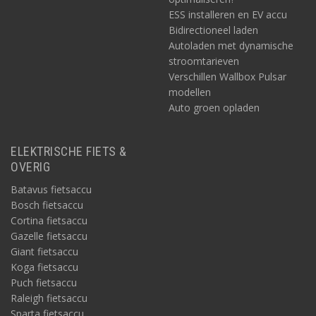
ESS installeren en EV accu
Bidirectioneel laden
Autoladen met dynamische
stroomtarieven
Verschillen Wallbox Pulsar
modellen
Auto groen opladen
ELEKTRISCHE FIETS &
OVERIG
Batavus fietsaccu
Bosch fietsaccu
Cortina fietsaccu
Gazelle fietsaccu
Giant fietsaccu
Koga fietsaccu
Puch fietsaccu
Raleigh fietsaccu
Sparta fietsaccu