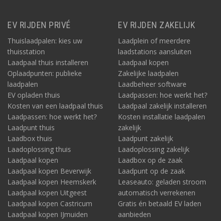
EV RIJDEN PRIVÉ
EV RIJDEN ZAKELIJK
Thuislaadpalen: kies uw
Laadplein of meerdere
thuisstation
laadstations aansluiten
Laadpaal thuis installeren
Laadpaal kopen
Oplaadpunten: publieke
Zakelijke laadpalen
laadpalen
Laadbeheer software
EV opladen thuis
Laadpassen: hoe werkt het?
Kosten van een laadpaal thuis
Laadpaal zakelijk installeren
Laadpassen: hoe werkt het?
Kosten installatie laadpalen
Laadpunt thuis
zakelijk
Laadbox thuis
Laadpunt zakelijk
Laadoplossing thuis
Laadoplossing zakelijk
Laadpaal kopen
Laadbox op de zaak
Laadpaal kopen Beverwijk
Laadpunt op de zaak
Laadpaal kopen Heemskerk
Leaseauto: geladen stroom
Laadpaal kopen Uitgeest
automatisch verrekenen
Laadpaal kopen Castricum
Gratis én betaald EV laden
Laadpaal kopen IJmuiden
aanbieden