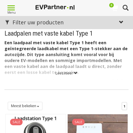
0
Toggle
Menu
navigation
Filter uw producten
Laadpalen met vaste kabel Type 1
Een laadpaal met vaste kabel Type 1 heeft een
geïntegreerde laadkabel met een Type 1-stekker aan de
autozijde. Dit type aansluiting komt vooral voor bij
oudere EV-modellen en sommige importmodellen. Met
een vaste kabel aan de laadpaal laadt u direct, zonder
eerst een losse kabel te koppelen.
Lees meer
In deze categorie vindt u laadstations met vaste Type 1-kabels
van diverse merken, geschikt voor privé, zakelijk of semi-
openbaar gebruik.
Wat is een laadpaal met vaste Type 1-kabel?
Meest bekeken
1
Een laadpaal met vaste kabel Type 1 levert AC-stroom via een
kabel die permanent aan het laadstation is bevestigd. De stekker
SALE
SALE
aan het einde van de kabel heeft een Type 1-aansluiting. Dit is
een 5-pins stekker die in bepaalde elektrische auto’s past.