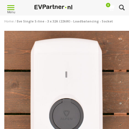
0
Toggle
Menu
navigation
Home
/
Eve Single S-line - 3 x 32A (22kW) - Loadbalancing - Socket