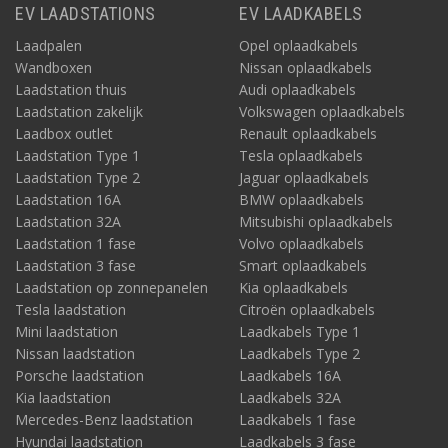
EV LAADSTATIONS
EV LAADKABELS
Laadpalen
Opel oplaadkabels
Wandboxen
Nissan oplaadkabels
Laadstation thuis
Audi oplaadkabels
Laadstation zakelijk
Volkswagen oplaadkabels
Laadbox outlet
Renault oplaadkabels
Laadstation Type 1
Tesla oplaadkabels
Laadstation Type 2
Jaguar oplaadkabels
Laadstation 16A
BMW oplaadkabels
Laadstation 32A
Mitsubishi oplaadkabels
Laadstation 1 fase
Volvo oplaadkabels
Laadstation 3 fase
Smart oplaadkabels
Laadstation op zonnepanelen
Kia oplaadkabels
Tesla laadstation
Citroën oplaadkabels
Mini laadstation
Laadkabels Type 1
Nissan laadstation
Laadkabels Type 2
Porsche laadstation
Laadkabels 16A
Kia laadstation
Laadkabels 32A
Mercedes-Benz laadstation
Laadkabels 1 fase
Hyundai laadstation
Laadkabels 3 fase