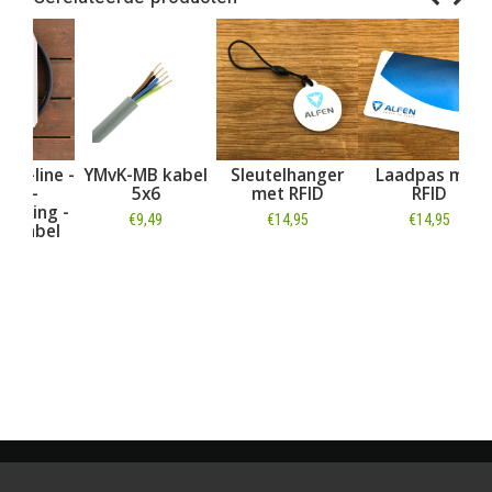
ine -
YMvK-MB kabel
Sleutelhanger
Laadpas met
Co
5x6
met RFID
RFID
ng -
CAT
€9,49
€14,95
€14,95
bel
Informatie
Informatie
Informatie