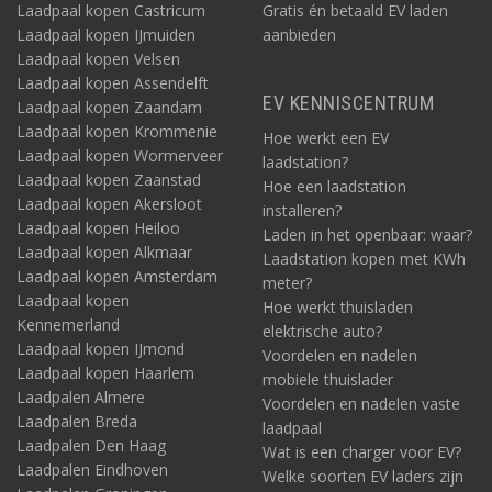
Laadpaal kopen Castricum
Gratis én betaald EV laden
Laadpaal kopen IJmuiden
aanbieden
Laadpaal kopen Velsen
Laadpaal kopen Assendelft
EV KENNISCENTRUM
Laadpaal kopen Zaandam
Laadpaal kopen Krommenie
Hoe werkt een EV
Laadpaal kopen Wormerveer
laadstation?
Laadpaal kopen Zaanstad
Hoe een laadstation
Laadpaal kopen Akersloot
installeren?
Laadpaal kopen Heiloo
Laden in het openbaar: waar?
Laadpaal kopen Alkmaar
Laadstation kopen met KWh
Laadpaal kopen Amsterdam
meter?
Laadpaal kopen
Hoe werkt thuisladen
Kennemerland
elektrische auto?
Laadpaal kopen IJmond
Voordelen en nadelen
Laadpaal kopen Haarlem
mobiele thuislader
Laadpalen Almere
Voordelen en nadelen vaste
Laadpalen Breda
laadpaal
Laadpalen Den Haag
Wat is een charger voor EV?
Laadpalen Eindhoven
Welke soorten EV laders zijn