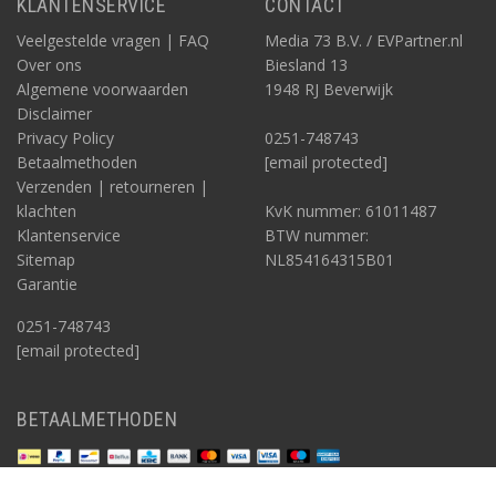
KLANTENSERVICE
CONTACT
Veelgestelde vragen | FAQ
Media 73 B.V. / EVPartner.nl
Over ons
Biesland 13
Algemene voorwaarden
1948 RJ Beverwijk
Disclaimer
Privacy Policy
0251-748743
Betaalmethoden
[email protected]
Verzenden | retourneren |
klachten
KvK nummer: 61011487
Klantenservice
BTW nummer:
Sitemap
NL854164315B01
Garantie
0251-748743
[email protected]
BETAALMETHODEN