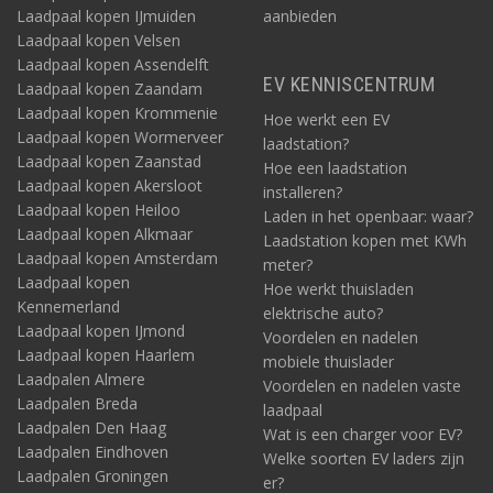
Laadpaal kopen IJmuiden
aanbieden
Laadpaal kopen Velsen
Laadpaal kopen Assendelft
EV KENNISCENTRUM
Laadpaal kopen Zaandam
Laadpaal kopen Krommenie
Hoe werkt een EV
Laadpaal kopen Wormerveer
laadstation?
Laadpaal kopen Zaanstad
Hoe een laadstation
Laadpaal kopen Akersloot
installeren?
Laadpaal kopen Heiloo
Laden in het openbaar: waar?
Laadpaal kopen Alkmaar
Laadstation kopen met KWh
Laadpaal kopen Amsterdam
meter?
Laadpaal kopen
Hoe werkt thuisladen
Kennemerland
elektrische auto?
Laadpaal kopen IJmond
Voordelen en nadelen
Laadpaal kopen Haarlem
mobiele thuislader
Laadpalen Almere
Voordelen en nadelen vaste
Laadpalen Breda
laadpaal
Laadpalen Den Haag
Wat is een charger voor EV?
Laadpalen Eindhoven
Welke soorten EV laders zijn
Laadpalen Groningen
er?