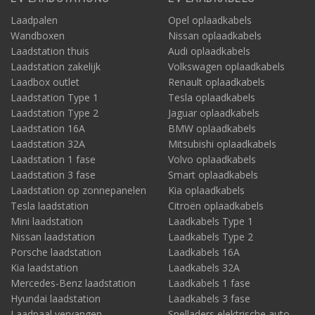
Laadpalen
Opel oplaadkabels
Wandboxen
Nissan oplaadkabels
Laadstation thuis
Audi oplaadkabels
Laadstation zakelijk
Volkswagen oplaadkabels
Laadbox outlet
Renault oplaadkabels
Laadstation Type 1
Tesla oplaadkabels
Laadstation Type 2
Jaguar oplaadkabels
Laadstation 16A
BMW oplaadkabels
Laadstation 32A
Mitsubishi oplaadkabels
Laadstation 1 fase
Volvo oplaadkabels
Laadstation 3 fase
Smart oplaadkabels
Laadstation op zonnepanelen
Kia oplaadkabels
Tesla laadstation
Citroën oplaadkabels
Mini laadstation
Laadkabels Type 1
Nissan laadstation
Laadkabels Type 2
Porsche laadstation
Laadkabels 16A
Kia laadstation
Laadkabels 32A
Mercedes-Benz laadstation
Laadkabels 1 fase
Hyundai laadstation
Laadkabels 3 fase
Laadpaal vervangen
Snelladers elektrische auto