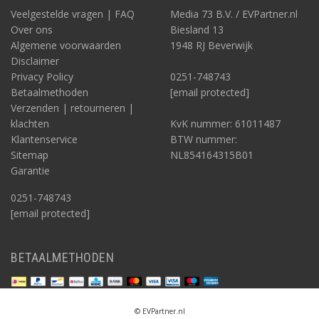
Veelgestelde vragen | FAQ
Media 73 B.V. / EVPartner.nl
Over ons
Biesland 13
Algemene voorwaarden
1948 RJ Beverwijk
Disclaimer
Privacy Policy
0251-748743
Betaalmethoden
[email protected]
Verzenden | retourneren |
klachten
KvK nummer: 61011487
Klantenservice
BTW nummer:
Sitemap
NL854164315B01
Garantie
0251-748743
[email protected]
BETAALMETHODEN
© EVPartner.nl