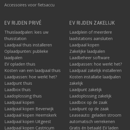
Accessoires voor fietsaccu
EV RIJDEN PRIVÉ
EV RIJDEN ZAKELIJK
Thuislaadpalen: kies uw
Laadplein of meerdere
thuisstation
laadstations aansluiten
Laadpaal thuis installeren
Laadpaal kopen
Oplaadpunten: publieke
Zakelijke laadpalen
laadpalen
Laadbeheer software
EV opladen thuis
Laadpassen: hoe werkt het?
Kosten van een laadpaal thuis
Laadpaal zakelijk installeren
Laadpassen: hoe werkt het?
Kosten installatie laadpalen
Laadpunt thuis
zakelijk
Laadbox thuis
Laadpunt zakelijk
Laadoplossing thuis
Laadoplossing zakelijk
Laadpaal kopen
Laadbox op de zaak
Laadpaal kopen Beverwijk
Laadpunt op de zaak
Laadpaal kopen Heemskerk
Leaseauto: geladen stroom
Laadpaal kopen Uitgeest
automatisch verrekenen
Laadpaal kopen Castricum
Gratis én betaald EV laden