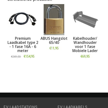
Premium
ABUS Hangslot
Kabelhouder/
Laadkabel type 2
65/40
Wandhouder
- 1 fase 16A - 6
voor 1 fase
€11,95
meter
Mobiele Lader
€154,95
€69,95
€269,00
Informatie
Informatie
Informatie
EV LAADSTATIONS
EV LAADKABELS