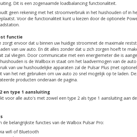
iting. Dit is een zogenaamde loadbalancing functionaliteit.
udt geen rekening met het stroomverbruik in het huishouden of in he
eplaatst. Voor die functionaliteit kunt u kiezen door de optionele Pow
aadstation.
st functie
 zorgt ervoor dat u binnen uw huidige stroomnet de maximale rests
laden van uw auto. En dit alles zonder dat u zich zorgen hoeft te ma
uit zal vliegen. Door communicatie met een energiemeter die is aang
et huishouden is de Wallbox in staat om het laadvermogen van de auto 
bruik van uw huishoudelijke apparaten zal de Pulsar Plus (met option
eit van het net gebruiken om uw auto zo snel mogelijk op te laden. De
elateerde producten onderaan de pagina.
2 en type 1 aansluiting
ikt voor alle auto's met zowel een type 2 als type 1 aansluiting aan de
es
an de belangrijkste functies van de Walbox Pulsar Pro:
via wifi of Bluetooth