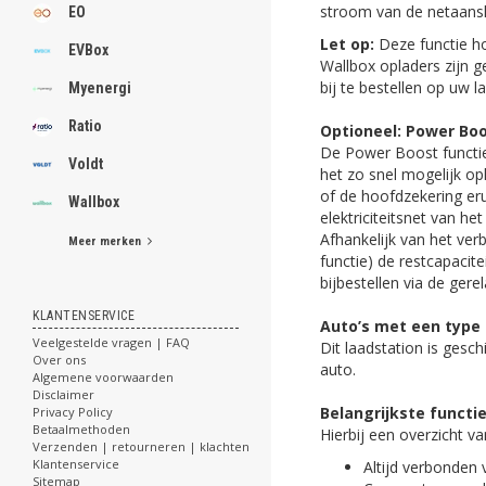
stroom van de netaanslu
EO
Let op:
Deze functie ho
EVBox
Wallbox opladers zijn g
bij te bestellen op uw l
Myenergi
Ratio
Optioneel: Power Boo
De Power Boost functie
Voldt
het zo snel mogelijk op
of de hoofdzekering er
Wallbox
elektriciteitsnet van h
Afhankelijk van het ver
Meer merken
functie) de restcapacit
bijbestellen via de ger
KLANTENSERVICE
Auto’s met een type 
Veelgestelde vragen | FAQ
Dit laadstation is gesch
Over ons
auto.
Algemene voorwaarden
Disclaimer
Belangrijkste functi
Privacy Policy
Betaalmethoden
Hierbij een overzicht v
Verzenden | retourneren | klachten
Klantenservice
Altijd verbonden 
Sitemap