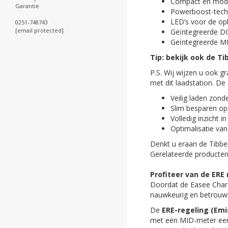
Compact en mod
Garantie
Powerboost-techno
LED’s voor de op
0251-748743
[email protected]
Geïntegreerde D
Geïntegreerde MI
Tip: bekijk ook de
Ti
P.S. Wij wijzen u ook g
met dit laadstation. De
Veilig laden zond
Slim besparen op
Volledig inzicht i
Optimalisatie v
Denkt u eraan de
Tibbe
Gerelateerde producten
Profiteer van de ERE 
Doordat de Easee Char
nauwkeurig en betrouwba
De
ERE-regeling (Emi
met een MID-meter een 