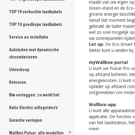
maakt van uw eigen opg
Green-stand en de Eco-
TOP 10 verkochte laadkabels
groene energie beschik
Vanaf dat moment begin
TOP 10 goedkope laadkabels
gebruikt de lader maxi
wel zo snel mogelijk op
Service en installatie
uw zonnepanelen tijden
Let op:
De Eco-Smart f
Meter kunt u vinden bi
Autoladen met dynamische
stroomtarieven
myWallbox-portal
U kunt uw Pulsar Pro v
Uitverkoop
op afstand beheren. Met
energiekosten. U kunt 
Retouren
oplader op afstand conf
ontgrendelen om misbr
Btw verleggen: zo werkt het
Wallbox-app
Ratio Electric uitlegvideo's
U kunt alle apparaatins
applicatie. De functies
Garantie verlopen
van het laadstation, he
meer.
Wallbox Pulsar: alle modellen