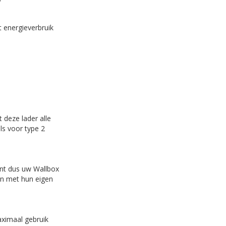
 energieverbruik
 deze lader alle
ls voor type 2
unt dus uw Wallbox
on met hun eigen
aximaal gebruik