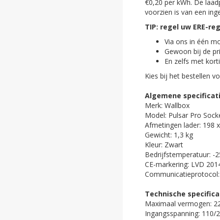
€0,20 per kWh. De laadp
voorzien is van een i
TIP: regel uw ERE-re
Via ons in één m
Gewoon bij de pri
En zelfs met kort
Kies bij het bestellen v
Algemene specificat
Merk: Wallbox
Model: Pulsar Pro Sock
Afmetingen lader: 198 
Gewicht: 1,3 kg
Kleur: Zwart
Bedrijfstemperatuur: -2
CE-markering: LVD 201
Communicatieprotocol
Technische specifica
Maximaal vermogen: 22
Ingangsspanning: 110/2