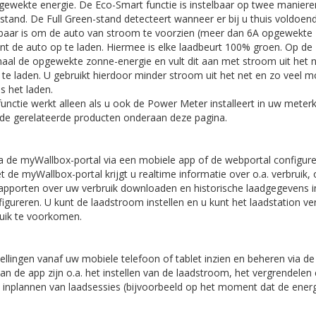
ewekte energie. De Eco-Smart functie is instelbaar op twee manieren
stand. De Full Green-stand detecteert wanneer er bij u thuis voldoe
baar is om de auto van stroom te voorzien (meer dan 6A opgewekte 
t de auto op te laden. Hiermee is elke laadbeurt 100% groen. Op de
maal de opgewekte zonne-energie en vult dit aan met stroom uit het 
 te laden. U gebruikt hierdoor minder stroom uit het net en zo veel m
s het laden.
unctie werkt alleen als u ook de Power Meter installeert in uw meter
j de gerelateerde producten onderaan deze pagina.
ia de myWallbox-portal via een mobiele app of de webportal configur
 de myWallbox-portal krijgt u realtime informatie over o.a. verbruik, 
rapporten over uw verbruik downloaden en historische laadgegevens i
igureren. U kunt de laadstroom instellen en u kunt het laadstation v
uik te voorkomen.
tellingen vanaf uw mobiele telefoon of tablet inzien en beheren via de
 van de app zijn o.a. het instellen van de laadstroom, het vergrendele
t inplannen van laadsessies (bijvoorbeeld op het moment dat de energie