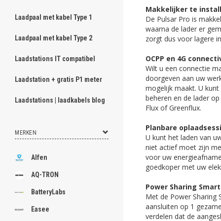
Makkelijker te instal
Laadpaal met kabel Type 1
De Pulsar Pro is makkel
waarna de lader er gema
zorgt dus voor lagere in
Laadpaal met kabel Type 2
OCPP en 4G connecti
Laadstations IT compatibel
Wilt u een connectie m
doorgeven aan uw werkg
Laadstation + gratis P1 meter
mogelijk maakt. U kunt 
beheren en de lader op 
Laadstations | laadkabels blog
Flux of Greenflux.
Planbare oplaadsess
MERKEN
U kunt het laden van uw
niet actief moet zijn m
voor uw energieafname, d
Alfen
goedkoper met uw elekt
AQ-TRON
Power Sharing Smart
BatteryLabs
Met de Power Sharing S
aansluiten op 1 gezamen
Easee
verdelen dat de aanges