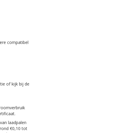
dere compatibel
e of kijk bij de
roomverbruik
ificaat.
 van laadpalen
rond €0,10 tot