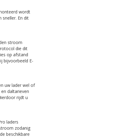
gemonteerd wordt
sneller. En dit
aden stroom
otocol die dit
ies op afstand
j bijvoorbeeld E-
en uw lader wel of
 en daltarieven
ierdoor rijdt u
ro laders
e stroom zodanig
 de beschikbare