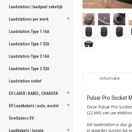
Laadstation | laadpaal zakelijk
Laadstations per merk
Laadstation Type 1 16A
Laadstation Type 1 32A
Laadstation Type 2 16A
Laadstation Type 2 32A
Informatie
Laadstation outlet
EV LADER | KABEL, CHARGER
Pulsar Pro Socket 
EV Laadkabels | auto, model
Deze Pulsar Pro Socket
(22 kW) van uw elektris
Snelladers EV
Dit laadstation is dus 
in waardes tussen 6A en
Laadkabels | lengte