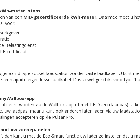
 kWh-meter intern
zien van een
MID-gecertificeerde kWh-meter
. Daarmee meet u het
al voor:
werkgever
ratie
de Belastingdienst
E-certificaat
zogenaamd type socket laadstation zonder vaste laadkabel. U kunt met
t een aparte eigen losse laadkabel. Dus zowel geschikt voor type 1 a
n myWallbox-app
ntificeerd worden via de Wallbox-app of met RFID (een laadpas). U k
et uw laadpas, maar u kunt ook anderen laten laden via uw laadstati
talingen accepteren op de Pulsar Pro.
anuit uw zonnepanelen
t dan kunt u met de Eco-Smart functie uw lader zo instellen dat u m