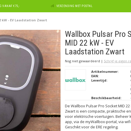
 VANAF €75,-
VERZENDING MET POSTNL
2 kW - EV Laadstation Zwart
Wallbox Pulsar Pro 
MID 22 kW - EV
Laadstation Zwart
Nog niet gewaardeerd
|
Schrijf je eigen 
Artikelnummer:
EAN:
Levertijd:
Beschikbaarheid:
De Wallbox Pulsar Pro Socket MID 22
Zwart is een compacte, praktische en 
voor elektrische voertuigen. Beheer 
app, via de myWallbox-portal, via wifi
Geschikt voor de ERE regeling.