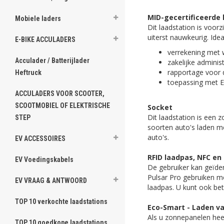
MID-gecertificeerde
Mobiele laders
Dit laadstation is voor
uiterst nauwkeurig. Idea
E-BIKE ACCULADERS
verrekening met 
Acculader / Batterijlader
zakelijke administ
rapportage voor 
Heftruck
toepassing met ER
ACCULADERS VOOR SCOOTER,
SCOOTMOBIEL OF ELEKTRISCHE
Socket
Dit laadstation is een 
STEP
soorten auto's laden me
auto's.
EV ACCESSOIRES
RFID laadpas, NFC e
EV Voedingskabels
De gebruiker kan geïde
Pulsar Pro gebruiken m
EV VRAAG & ANTWOORD
laadpas. U kunt ook be
TOP 10 verkochte laadstations
Eco-Smart - Laden v
Als u zonnepanelen heef
TOP 10 goedkope laadstations