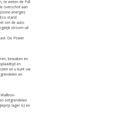
, te weten de Full
nde overschot aan
zonne-energie).
 Eco-stand
net om de auto
ogelijk stroom uit
kast. De Power
eren, bewaken en
oplaadtijd en
nzien en u kunt uw
ergrendelen en
 Wallbox-
n en ontgrendelen
prijs lager is) en