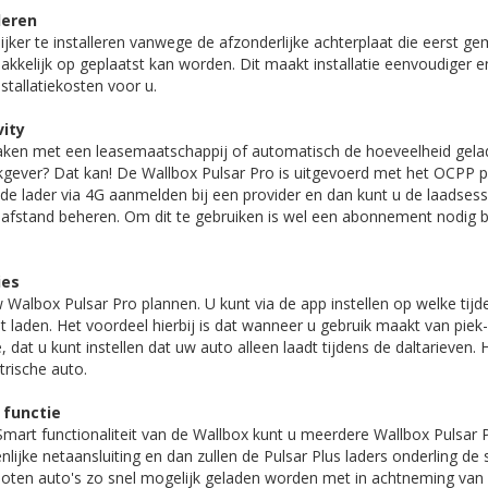
leren
ijker te installeren vanwege de afzonderlijke achterplaat die eerst 
kkelijk op geplaatst kan worden. Dit maakt installatie eenvoudiger en 
stallatiekosten voor u.
vity
aken met een leasemaatschappij of automatisch de hoeveelheid gel
ever? Dat kan! De Wallbox Pulsar Pro is uitgevoerd met het OCPP pr
de lader via 4G aanmelden bij een provider en dan kunt u de laadsess
afstand beheren. Om dit te gebruiken is wel een abonnement nodig bi
ies
 Walbox Pulsar Pro plannen. U kunt via de app instellen op welke tijd
et laden. Het voordeel hierbij is dat wanneer u gebruik maakt van piek-
at u kunt instellen dat uw auto alleen laadt tijdens de daltarieven. H
rische auto.
 functie
mart functionaliteit van de Wallbox kunt u meerdere Wallbox Pulsar P
lijke netaansluiting en dan zullen de Pulsar Plus laders onderling d
loten auto's zo snel mogelijk geladen worden met in achtneming van