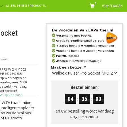
0
WINKELWAGEN
ALLEEN DE BESTE PRODUCTEN
Socket
review
Maak een keuze:
*
PPR3-W-2-4-Y-002
8436607549635
Op werkdagen en
zondag voor 22:00
besteld = vandaag
Bestel binnen:
verzonden!
Op voorraad
04
34
59
:
:
 kW EV Laadstation
intelligente oplader
en uw bestelling wordt vandaag
kan via de Wallbox-
nog verzonden.
 of Bluetooth.