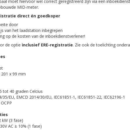
aal moet hiervoor wel correct geregistreerd zijn via een inboekdiens
ngebouwde MID-meter.
gistratie direct én goedkoper
oeite door
js van het laadstation inbegrepen
ing op de kosten van de inboekdienstverlener!
oor de optie
inclusief ERE-registratie
. Zie ook de toelichting onder
ies
et
x 201 x 99 mm
5 tot 40 graden Celcius
4/35/EU, EMCD 2014/30/EU, IEC61851-1, IEC61851-22, IEC62196-1
: OCPP
ties
 kW (3 fase)
30V AC ± 10% (1 fase)