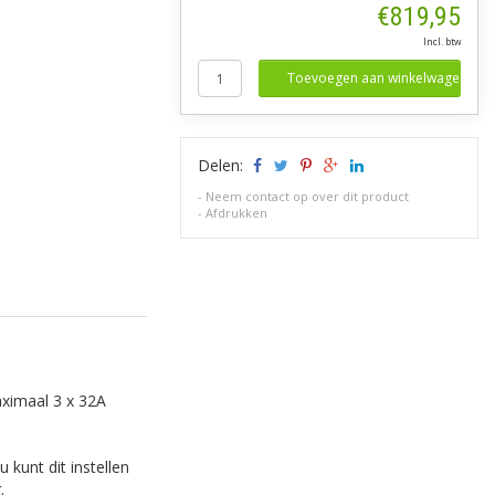
€819,95
Incl. btw
Toevoegen aan winkelwagen
Delen:
-
Neem contact op over dit product
-
Afdrukken
aximaal 3 x 32A
kunt dit instellen
.