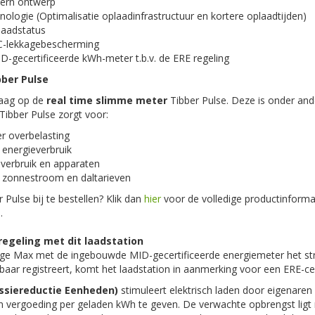
ern ontwerp
logie (Optimalisatie oplaadinfrastructuur en kortere oplaadtijden)
laadstatus
C-lekkagebescherming
D-gecertificeerde kWh-meter t.b.v. de ERE regeling
bber
Pulse
raag op de
real time slimme meter
Tibber
Pulse
. Deze is onder an
Tibber
Pulse
zorgt voor:
er overbelasting
 energieverbruik
n verbruik en apparaten
an zonnestroom en
daltarieven
r
Pulse
bij te bestellen? Klik dan
hier
voor de volledige productinformati
.
regeling met dit laadstation
ge Max met de ingebouwde MID-gecertificeerde energiemeter het st
ar registreert, komt het laadstation in aanmerking voor een ERE-cert
ssiereductie Eenheden)
stimuleert elektrisch laden door eigenaren
vergoeding per geladen kWh te geven. De verwachte opbrengst ligt 