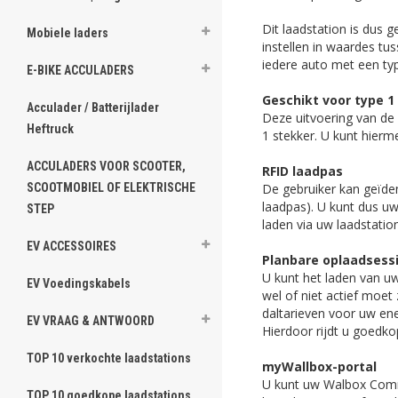
Dit laadstation is dus 
Mobiele laders
instellen in waardes tu
iedere auto met een typ
E-BIKE ACCULADERS
Geschikt voor type 1
Acculader / Batterijlader
Deze uitvoering van de
Heftruck
1 stekker. U kunt hierm
ACCULADERS VOOR SCOOTER,
RFID laadpas
De gebruiker kan geïde
SCOOTMOBIEL OF ELEKTRISCHE
laadpas). U kunt dus u
STEP
laden via uw laadstatio
EV ACCESSOIRES
Planbare oplaadsess
U kunt het laden van u
EV Voedingskabels
wel of niet actief moet
daltarieven voor uw ene
EV VRAAG & ANTWOORD
Hierdoor rijdt u goedko
TOP 10 verkochte laadstations
myWallbox-portal
U kunt uw Walbox Comma
TOP 10 goedkope laadstations