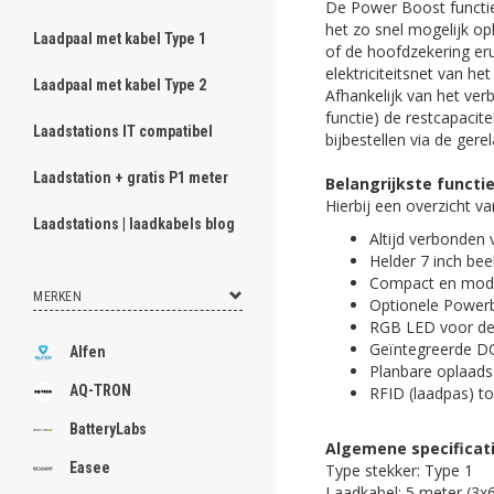
De Power Boost functie
het zo snel mogelijk op
Laadpaal met kabel Type 1
of de hoofdzekering er
elektriciteitsnet van h
Laadpaal met kabel Type 2
Afhankelijk van het ver
functie) de restcapacit
Laadstations IT compatibel
bijbestellen via de ger
Laadstation + gratis P1 meter
Belangrijkste functi
Hierbij een overzicht 
Laadstations | laadkabels blog
Altijd verbonden 
Helder 7 inch be
Compact en mod
MERKEN
Optionele Powerbo
RGB LED voor de
Geïntegreerde D
Alfen
Planbare oplaads
AQ-TRON
RFID (laadpas) t
BatteryLabs
Algemene specificat
Easee
Type stekker: Type 1
Laadkabel: 5 meter (3