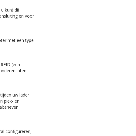
u kunt dit
ansluiting en voor
eter met een type
 RFID (een
anderen laten
tijden uw lader
an piek- en
altarieven.
al configureren,