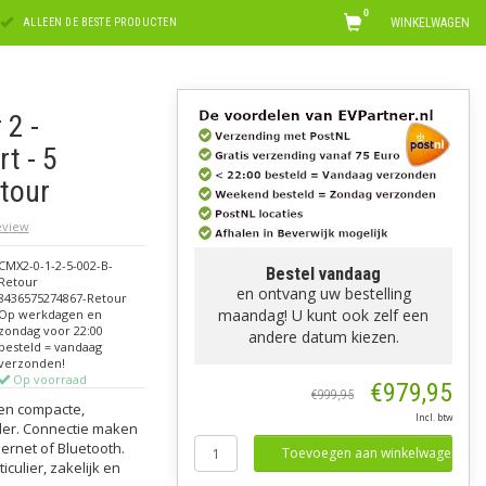
0
WINKELWAGEN
ALLEEN DE BESTE PRODUCTEN
2 -
t - 5
etour
review
CMX2-0-1-2-5-002-B-
Bestel vandaag
Retour
en ontvang uw bestelling
8436575274867-Retour
maandag! U kunt ook zelf een
Op werkdagen en
zondag voor 22:00
andere datum kiezen.
besteld = vandaag
verzonden!
Op voorraad
€979,95
€999,95
en compacte,
Incl. btw
der. Connectie maken
ernet of Bluetooth.
Toevoegen aan winkelwagen
culier, zakelijk en