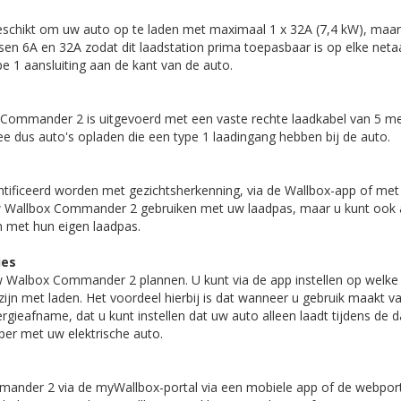
geschikt om uw auto op te laden met maximaal 1 x 32A (7,4 kW), maar 
ssen 6A en 32A zodat dit laadstation prima toepasbaar is op elke neta
e 1 aansluiting aan de kant van de auto.
 Commander 2 is uitgevoerd met een vaste rechte laadkabel van 5 m
ee dus auto's opladen die een type 1 laadingang hebben bij de auto.
ntificeerd worden met gezichtsherkenning, via de Wallbox-app of met
w Wallbox Commander 2 gebruiken met uw laadpas, maar u kunt ook 
n met hun eigen laadpas.
ies
w Walbox Commander 2 plannen. U kunt via de app instellen op welke 
 zijn met laden. Het voordeel hierbij is dat wanneer u gebruik maakt v
rgieafname, dat u kunt instellen dat uw auto alleen laadt tijdens de d
per met uw elektrische auto.
nder 2 via de myWallbox-portal via een mobiele app of de webport