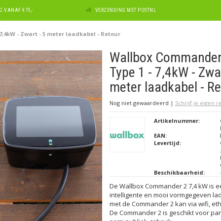
 VANAF €75,-
VERZENDING MET POSTNL
7,4kW - Zwart - 5 meter laadkabel - Retour
Wallbox Commander 
Type 1 - 7,4kW - Zwar
meter laadkabel - R
Nog niet gewaardeerd
|
Schrijf je eigen 
Artikelnummer:
EAN:
Levertijd:
Beschikbaarheid:
De Wallbox Commander 2 7,4 kW is e
intelligente en mooi vormgegeven la
met de Commander 2 kan via wifi, eth
De Commander 2 is geschikt voor parti