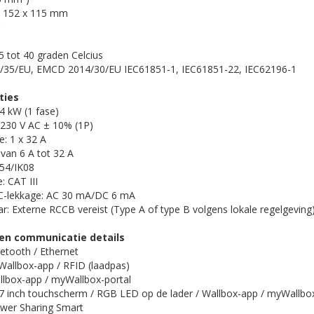
x 152 x 115 mm
5 tot 40 graden Celcius
/35/EU, EMCD 2014/30/EU IEC61851-1, IEC61851-22, IEC62196-1
ties
4 kW (1 fase)
 230 V AC ± 10% (1P)
: 1 x 32 A
van 6 A tot 32 A
P54/IK08
: CAT III
C-lekkage: AC 30 mA/DC 6 mA
: Externe RCCB vereist (Type A of type B volgens lokale regelgeving
 en communicatie details
luetooth / Ethernet
: Wallbox-app / RFID (laadpas)
allbox-app / myWallbox-portal
: 7 inch touchscherm / RGB LED op de lader / Wallbox-app / myWallbo
ower Sharing Smart