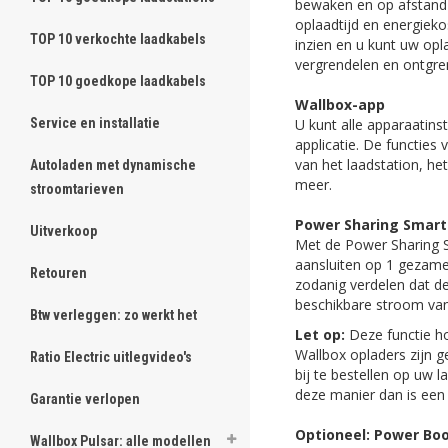
bewaken en op afstand b
oplaadtijd en energiek
TOP 10 verkochte laadkabels
inzien en u kunt uw opl
vergrendelen en ontgr
TOP 10 goedkope laadkabels
Wallbox-app
U kunt alle apparaatins
Service en installatie
applicatie. De functies
van het laadstation, he
Autoladen met dynamische
meer.
stroomtarieven
Power Sharing Smart
Uitverkoop
Met de Power Sharing S
aansluiten op 1 gezame
Retouren
zodanig verdelen dat d
beschikbare stroom van 
Btw verleggen: zo werkt het
Let op:
Deze functie ho
Wallbox opladers zijn g
Ratio Electric uitlegvideo's
bij te bestellen op uw
deze manier dan is een
Garantie verlopen
Optioneel: Power Boo
Wallbox Pulsar: alle modellen