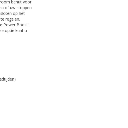
troom benut voor
ken of uw stoppen
esloten op het
te regelen.
ele Power Boost
ze optie kunt u
adtijden)