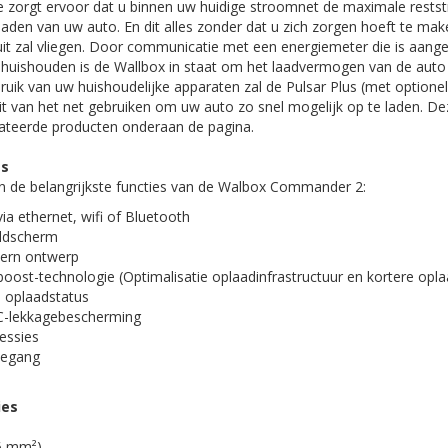
 zorgt ervoor dat u binnen uw huidige stroomnet de maximale rests
laden van uw auto. En dit alles zonder dat u zich zorgen hoeft te ma
uit zal vliegen. Door communicatie met een energiemeter die is aang
et huishouden is de Wallbox in staat om het laadvermogen van de auto 
bruik van uw huishoudelijke apparaten zal de Pulsar Plus (met option
eit van het net gebruiken om uw auto zo snel mogelijk op te laden. De
elateerde producten onderaan de pagina.
es
van de belangrijkste functies van de Walbox Commander 2:
via ethernet, wifi of Bluetooth
eldscherm
ern ontwerp
ost-technologie (Optimalisatie oplaadinfrastructuur en kortere opla
 oplaadstatus
C-lekkagebescherming
essies
oegang
ies
x6 mm²)