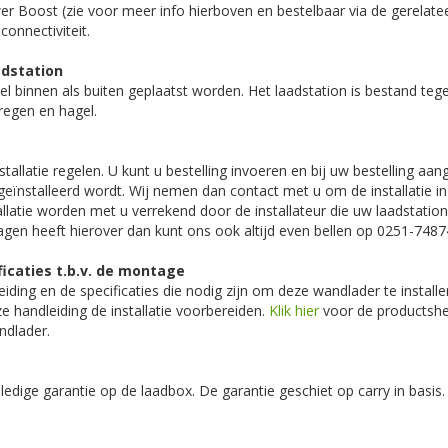
er Boost (zie voor meer info hierboven en bestelbaar via de gerelat
connectiviteit.
adstation
el binnen als buiten geplaatst worden. Het laadstation is bestand tege
egen en hagel.
tallatie regelen. U kunt u bestelling invoeren en bij uw bestelling aa
 geïnstalleerd wordt. Wij nemen dan contact met u om de installatie in
llatie worden met u verrekend door de installateur die uw laadstation
vragen heeft hierover dan kunt ons ook altijd even bellen op 0251-7487
ficaties t.b.v. de montage
iding en de specificaties die nodig zijn om deze wandlader te install
ze handleiding de installatie voorbereiden.
Klik hier
voor de productshe
ndlader.
lledige garantie op de laadbox. De garantie geschiet op carry in basis.