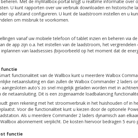
eheren. Met de myWallbox-portal krijgt u realtime informatie over o.
osten. U kunt rapporten over uw verbruik downloaden en historische 
ader op afstand configureren. U kunt de laadstroom instellen en u kun
endelen om misbruik te voorkomen.
tellingen vanaf uw mobiele telefoon of tablet inzien en beheren via de
 van de app zijn o.a. het instellen van de laadstroom, het vergrendele
t inplannen van laadsessies (bijvoorbeeld op het moment dat de energie
 functie
mart functionaliteit van de Wallbox kunt u meerdere Walbox Comma
nlijke netaansluiting en dan zullen de Walbox Commander 2 laders o
e aangesloten auto's zo snel mogelijk geladen worden met in achtne
de netaansluiting. Dit is een zogenaamde loadbalancing functionalite
udt geen rekening met het stroomverbruik in het huishouden of in he
eplaatst. Voor die functionaliteit kunt u kiezen door de optionele Pow
 laadstation. Als u meerdere Commander 2 laders dynamisch aan elkaar
 Wallbox abonnement verplicht. De kosten hiervoor bedragen 5 euro
st functie