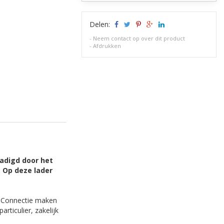
Delen:
-
Neem contact op over dit product
-
Afdrukken
hadigd door het
. Op deze lader
. Connectie maken
ticulier, zakelijk