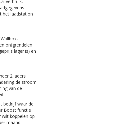
a. verbruik,
laadgegevens
t het laadstation
 Wallbox-
n en ontgrendelen
prijs lager is) en
nder 2 laders
nderling de stroom
ming van de
it.
t bedrijf waar de
er Boost functie
 wilt koppelen op
 per maand.