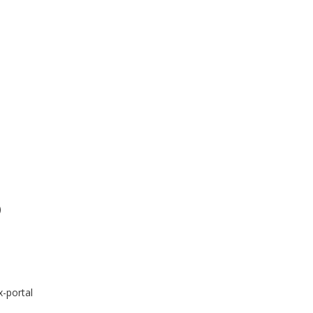
)
x-portal