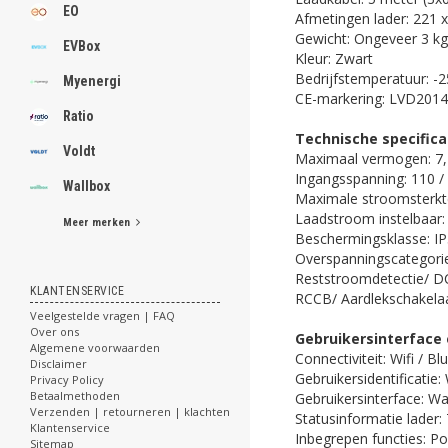
EO
Afmetingen lader: 221 
Gewicht: Ongeveer 3 kg
EVBox
Kleur: Zwart
Bedrijfstemperatuur: -2
Myenergi
CE-markering: LVD2014
Ratio
Technische specifica
Voldt
Maximaal vermogen: 7,
Ingangsspanning: 110 /
Wallbox
Maximale stroomsterkte
Laadstroom instelbaar: 
Meer merken
Beschermingsklasse: I
Overspanningscategorie
Reststroomdetectie/ D
KLANTENSERVICE
RCCB/ Aardlekschakelaar
Veelgestelde vragen | FAQ
Over ons
Gebruikersinterface
Algemene voorwaarden
Connectiviteit: Wifi / B
Disclaimer
Gebruikersidentificatie
Privacy Policy
Betaalmethoden
Gebruikersinterface: W
Verzenden | retourneren | klachten
Statusinformatie lader
Klantenservice
Inbegrepen functies: P
Sitemap