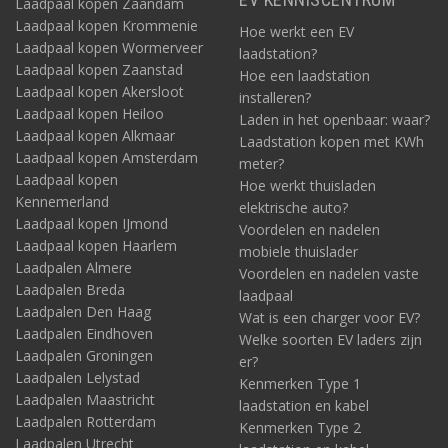
Laadpaal kopen Zaandam
Laadpaal kopen Krommenie
Hoe werkt een EV
Laadpaal kopen Wormerveer
laadstation?
Laadpaal kopen Zaanstad
Hoe een laadstation
Laadpaal kopen Akersloot
installeren?
Laadpaal kopen Heiloo
Laden in het openbaar: waar?
Laadpaal kopen Alkmaar
Laadstation kopen met KWh
Laadpaal kopen Amsterdam
meter?
Laadpaal kopen
Hoe werkt thuisladen
Kennemerland
elektrische auto?
Laadpaal kopen IJmond
Voordelen en nadelen
Laadpaal kopen Haarlem
mobiele thuislader
Laadpalen Almere
Voordelen en nadelen vaste
Laadpalen Breda
laadpaal
Laadpalen Den Haag
Wat is een charger voor EV?
Laadpalen Eindhoven
Welke soorten EV laders zijn
Laadpalen Groningen
er?
Laadpalen Lelystad
Kenmerken Type 1
Laadpalen Maastricht
laadstation en kabel
Laadpalen Rotterdam
Kenmerken Type 2
Laadpalen Utrecht