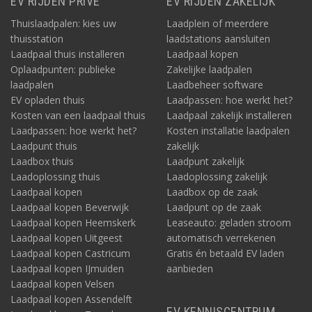
EV RIJDEN PRIVÉ
EV RIJDEN ZAKELIJK
Thuislaadpalen: kies uw
Laadplein of meerdere
thuisstation
laadstations aansluiten
Laadpaal thuis installeren
Laadpaal kopen
Oplaadpunten: publieke
Zakelijke laadpalen
laadpalen
Laadbeheer software
EV opladen thuis
Laadpassen: hoe werkt het?
Kosten van een laadpaal thuis
Laadpaal zakelijk installeren
Laadpassen: hoe werkt het?
Kosten installatie laadpalen
Laadpunt thuis
zakelijk
Laadbox thuis
Laadpunt zakelijk
Laadoplossing thuis
Laadoplossing zakelijk
Laadpaal kopen
Laadbox op de zaak
Laadpaal kopen Beverwijk
Laadpunt op de zaak
Laadpaal kopen Heemskerk
Leaseauto: geladen stroom
Laadpaal kopen Uitgeest
automatisch verrekenen
Laadpaal kopen Castricum
Gratis én betaald EV laden
Laadpaal kopen IJmuiden
aanbieden
Laadpaal kopen Velsen
Laadpaal kopen Assendelft
EV KENNISCENTRUM