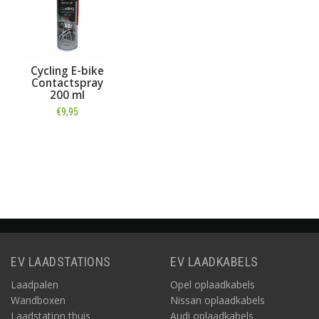
Cycling E-bike
Contactspray
200 ml
€9,95
Informatie
EV LAADSTATIONS
EV LAADKABELS
Laadpalen
Opel oplaadkabels
Wandboxen
Nissan oplaadkabels
Laadstation thuis
Audi oplaadkabels