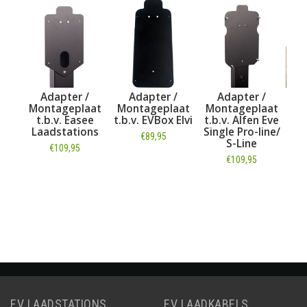
dapter /
Adapter /
Adapter /
Metalen Sokk
tageplaat
Montageplaat
Montageplaat
voor modulai
.v. Easee
t.b.v. EVBox Elvi
t.b.v. Alfen Eve
Laadpaal
dstations
Single Pro-line/
€89,95
€119,95
S-Line
€109,95
€109,95
Informatie
Informatie
nformatie
Informatie
EV LAADSTATIONS
EV LAADKABELS