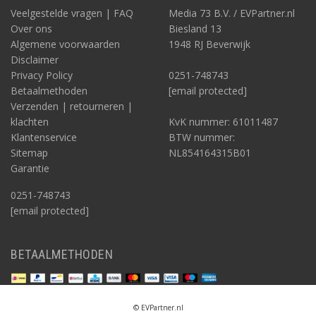
Veelgestelde vragen | FAQ
Media 73 B.V. / EVPartner.nl
Over ons
Biesland 13
Algemene voorwaarden
1948 RJ Beverwijk
Disclaimer
Privacy Policy
0251-748743
Betaalmethoden
[email protected]
Verzenden | retourneren |
klachten
KvK nummer: 61011487
Klantenservice
BTW nummer:
Sitemap
NL854164315B01
Garantie
0251-748743
[email protected]
BETAALMETHODEN
© EVPartner.nl