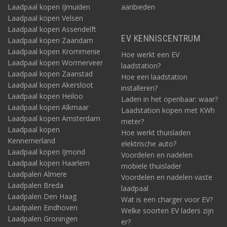
Laadpaal kopen IJmuiden
aanbieden
Laadpaal kopen Velsen
Laadpaal kopen Assendelft
EV KENNISCENTRUM
Laadpaal kopen Zaandam
Laadpaal kopen Krommenie
Hoe werkt een EV
Laadpaal kopen Wormerveer
laadstation?
Laadpaal kopen Zaanstad
Hoe een laadstation
Laadpaal kopen Akersloot
installeren?
Laadpaal kopen Heiloo
Laden in het openbaar: waar?
Laadpaal kopen Alkmaar
Laadstation kopen met KWh
Laadpaal kopen Amsterdam
meter?
Laadpaal kopen
Hoe werkt thuisladen
Kennemerland
elektrische auto?
Laadpaal kopen IJmond
Voordelen en nadelen
Laadpaal kopen Haarlem
mobiele thuislader
Laadpalen Almere
Voordelen en nadelen vaste
Laadpalen Breda
laadpaal
Laadpalen Den Haag
Wat is een charger voor EV?
Laadpalen Eindhoven
Welke soorten EV laders zijn
Laadpalen Groningen
er?