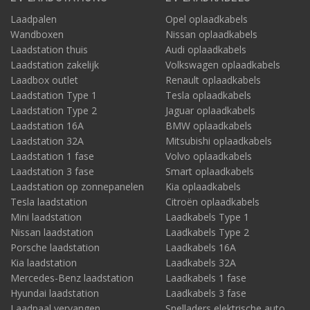
Laadpalen
Opel oplaadkabels
Wandboxen
Nissan oplaadkabels
Laadstation thuis
Audi oplaadkabels
Laadstation zakelijk
Volkswagen oplaadkabels
Laadbox outlet
Renault oplaadkabels
Laadstation Type 1
Tesla oplaadkabels
Laadstation Type 2
Jaguar oplaadkabels
Laadstation 16A
BMW oplaadkabels
Laadstation 32A
Mitsubishi oplaadkabels
Laadstation 1 fase
Volvo oplaadkabels
Laadstation 3 fase
Smart oplaadkabels
Laadstation op zonnepanelen
Kia oplaadkabels
Tesla laadstation
Citroën oplaadkabels
Mini laadstation
Laadkabels Type 1
Nissan laadstation
Laadkabels Type 2
Porsche laadstation
Laadkabels 16A
Kia laadstation
Laadkabels 32A
Mercedes-Benz laadstation
Laadkabels 1 fase
Hyundai laadstation
Laadkabels 3 fase
Laadpaal vervangen
Snelladers elektrische auto