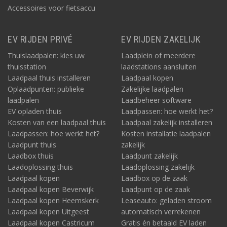
Accessoires voor fietsaccu
EV RIJDEN PRIVÉ
EV RIJDEN ZAKELIJK
Thuislaadpalen: kies uw
Laadplein of meerdere
thuisstation
laadstations aansluiten
Laadpaal thuis installeren
Laadpaal kopen
Oplaadpunten: publieke
Zakelijke laadpalen
laadpalen
Laadbeheer software
EV opladen thuis
Laadpassen: hoe werkt het?
Kosten van een laadpaal thuis
Laadpaal zakelijk installeren
Laadpassen: hoe werkt het?
Kosten installatie laadpalen
Laadpunt thuis
zakelijk
Laadbox thuis
Laadpunt zakelijk
Laadoplossing thuis
Laadoplossing zakelijk
Laadpaal kopen
Laadbox op de zaak
Laadpaal kopen Beverwijk
Laadpunt op de zaak
Laadpaal kopen Heemskerk
Leaseauto: geladen stroom
Laadpaal kopen Uitgeest
automatisch verrekenen
Laadpaal kopen Castricum
Gratis én betaald EV laden