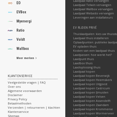
Laadpaal Ratio vervangen
EO
Laadpaal Telwin vervangen
Laadpaal Wallbox vervangen
EVBox
Laadpaal Webasto vervangen
Leveringen aan installateurs
Myenergi
EV RIJDEN PRIVÉ
Ratio
Thuislaadpalen: kies uw thuisst
Laadpaal thuis installeren
Voldt
Oplaadpunten: publieke laadpa
EV opladen thuis
Wallbox
Kosten van een laadpaal thuis
Laadpassen: hoe werkt het?
Meer merken
Laadpunt thuis
Laadbox thuis
Laadoplossing thuis
Laadpaal kopen
Laadpaal kopen Beverwijk
KLANTENSERVICE
Laadpaal kopen Heemskerk
Veelgestelde vragen | FAQ
Laadpaal kopen Uitgeest
Over ons
Laadpaal kopen Castricum
Algemene voorwaarden
Laadpaal kopen IJmuiden
Disclaimer
Laadpaal kopen Velsen
Privacy Policy
Laadpaal kopen Assendelft
Betaalmethoden
Laadpaal kopen Zaandam
Verzenden | retourneren | klachten
Laadpaal kopen Krommenie
Klantenservice
Laadpaal kopen Wormerveer
Sitemap