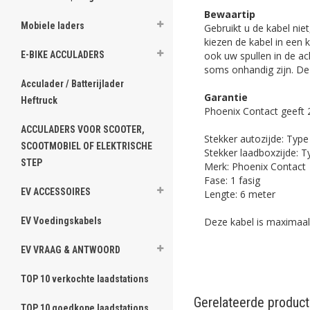
Bewaartip
Mobiele laders
Gebruikt u de kabel nie
kiezen de kabel in een 
ook uw spullen in de ac
E-BIKE ACCULADERS
soms onhandig zijn. De
Acculader / Batterijlader
Garantie
Heftruck
Phoenix Contact geeft 2
ACCULADERS VOOR SCOOTER,
Stekker autozijde: Typ
SCOOTMOBIEL OF ELEKTRISCHE
Stekker laadboxzijde: 
STEP
Merk: Phoenix Contact
Fase: 1 fasig
EV ACCESSOIRES
Lengte: 6 meter
Deze kabel is maximaal
EV Voedingskabels
EV VRAAG & ANTWOORD
TOP 10 verkochte laadstations
Gerelateerde produc
TOP 10 goedkope laadstations