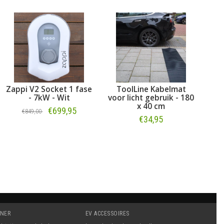
Zappi V2 Socket 1 fase
ToolLine Kabelmat
Laa
- 7kW - Wit
voor licht gebruik - 180
fa
x 40 cm
€699,95
€849,00
€34,95
Bestellen
Bestellen
TNER
EV ACCESSOIRES