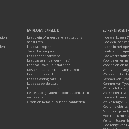
EV RIJDEN ZAKELIJK
EV KENNISCENT
ation
Laadplein of meerdere laadstations
Hoe werkt een EV
aansluiten
Hoe een laadstati
len
Laadpaal kopen
Laden in het ope
Zakelijke laadpalen
Laadstation kop
Laadbeheer software
Hoe werkt thuisl
Laadpassen: hoe werkt het?
Voordelen en na
Laadpaal zakelijk installeren
Voordelen en nad
Kosten installatie laadpalen zakelijk
Wat is een charg
Laadpunt zakelijk
Welke soorten EV 
Laadoplossing zakelijk
Kenmerken Type 
Laadbox op de zaak
Kenmerken Type 
Laadpunt op de zaak
Welke elektrisch
Leaseauto: geladen stroom automatisch
Welke elektrisch
verrekenen
Hoe werkt een m
Gratis én betaald EV laden aanbieden
Welke lengte EV 
Kosten elektrisc
Moet ik mijn net
Hoe kan ik mijn 
Verschil tussen l
Hoe range van EV