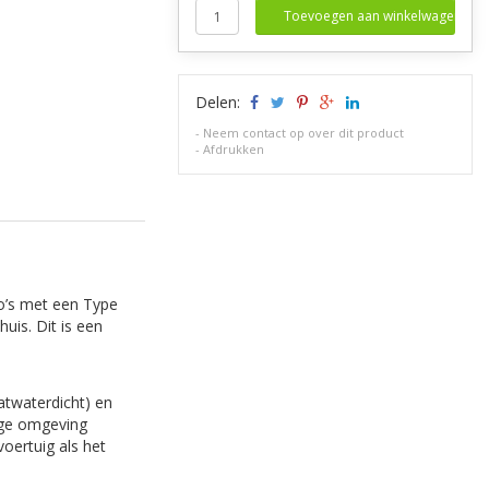
Toevoegen aan winkelwagen
Delen:
-
Neem contact op over dit product
-
Afdrukken
to’s met een Type
uis. Dit is een
atwaterdicht) en
roge omgeving
voertuig als het