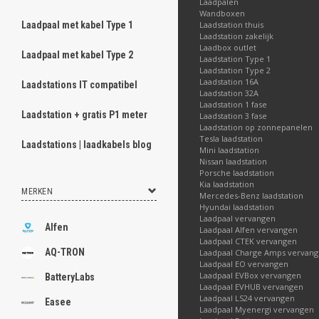
Laadpalen
Wandboxen
Laadstation thuis
Laadpaal met kabel Type 1
Laadstation zakelijk
Laadbox outlet
Laadpaal met kabel Type 2
Laadstation Type 1
Laadstation Type 2
Laadstation 16A
Laadstations IT compatibel
Laadstation 32A
Laadstation 1 fase
Laadstation + gratis P1 meter
Laadstation 3 fase
Laadstation op zonnepanelen
Tesla laadstation
Laadstations | laadkabels blog
Mini laadstation
Nissan laadstation
Porsche laadstation
Kia laadstation
MERKEN
Mercedes-Benz laadstation
Hyundai laadstation
Laadpaal vervangen
Alfen
Laadpaal Alfen vervangen
Laadpaal CTEK vervangen
AQ-TRON
Laadpaal Charge Amps vervan
Laadpaal EO vervangen
Laadpaal EVBox vervangen
BatteryLabs
Laadpaal EVHUB vervangen
Laadpaal LS24 vervangen
Easee
Laadpaal Myenergi vervangen