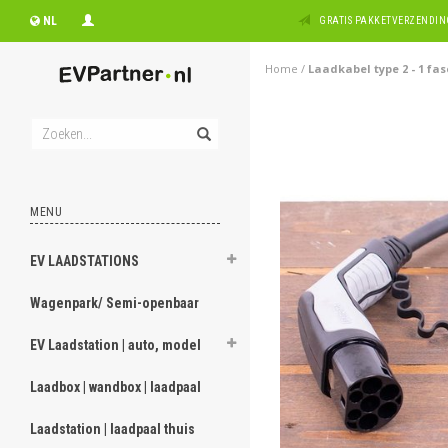
NL
GRATIS PAKKETVERZENDING
Home
/
Laadkabel type 2 - 1 fas
MENU
EV LAADSTATIONS
Wagenpark/ Semi-openbaar
EV Laadstation | auto, model
Laadbox | wandbox | laadpaal
Laadstation | laadpaal thuis