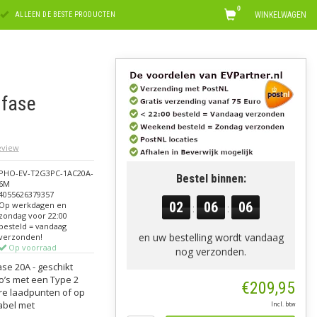
0
WINKELWAGEN
ALLEEN DE BESTE PRODUCTEN
 fase
review
PHO-EV-T2G3PC-1AC20A-
Bestel binnen:
6M
4055626379357
02
06
05
Op werkdagen en
:
:
zondag voor 22:00
besteld = vandaag
en uw bestelling wordt vandaag
verzonden!
Op voorraad
nog verzonden.
se 20A - geschikt
o’s met een Type 2
€209,95
re laadpunten of op
kabel met
Incl. btw