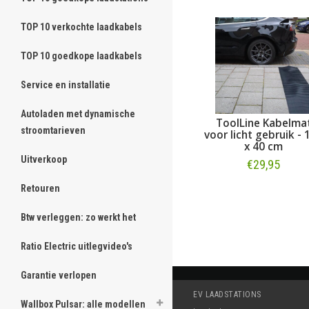
TOP 10 verkochte laadkabels
TOP 10 goedkope laadkabels
Service en installatie
Autoladen met dynamische
Laadkabel type 2 - 1
ToolLine Kabelmat
stroomtarieven
fase 20A - 4 meter
voor licht gebruik - 1
x 40 cm
€194,95
Uitverkoop
€29,95
Bestellen
Retouren
Bestellen
Btw verleggen: zo werkt het
Ratio Electric uitlegvideo's
Garantie verlopen
EV LAADSTATIONS
Wallbox Pulsar: alle modellen