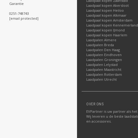
Laadpaal kopen Zaanstad
Garantie
Laadpaal kopen Akersloot
Laadpaal kopen Heiloo
0251-748743
Laadpaal kopen Alkmaar
[email protected]
Laadpaal kopen Amsterdam
Laadpaal kopen Kennemerland
Laadpaal kopen IJmond
Laadpaal kopen Haarlem
Laadpalen Almere
Laadpalen Breda
Laadpalen Den Haag
Laadpalen Eindhoven
Laadpalen Groningen
Laadpalen Lelystad
Laadpalen Maastricht
Laadpalen Rotterdam
Laadpalen Utrecht
OVER ONS
EVPartner is uw partner als het
Wij leveren u de beste laadstat
en accessoires.