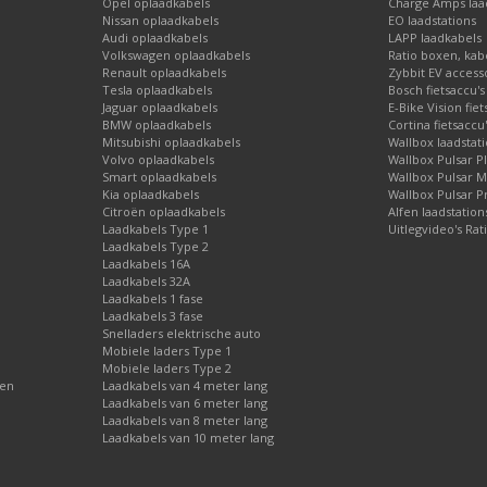
Opel oplaadkabels
Charge Amps laad
Nissan oplaadkabels
EO laadstations
Audi oplaadkabels
LAPP laadkabels
Volkswagen oplaadkabels
Ratio boxen, kab
Renault oplaadkabels
Zybbit EV access
Tesla oplaadkabels
Bosch fietsaccu's
Jaguar oplaadkabels
E-Bike Vision fie
BMW oplaadkabels
Cortina fietsaccu
Mitsubishi oplaadkabels
Wallbox laadstat
Volvo oplaadkabels
Wallbox Pulsar P
Smart oplaadkabels
Wallbox Pulsar 
Kia oplaadkabels
Wallbox Pulsar P
Citroën oplaadkabels
Alfen laadstatio
Laadkabels Type 1
Uitlegvideo's Rat
Laadkabels Type 2
Laadkabels 16A
Laadkabels 32A
Laadkabels 1 fase
Laadkabels 3 fase
Snelladers elektrische auto
Mobiele laders Type 1
Mobiele laders Type 2
gen
Laadkabels van 4 meter lang
Laadkabels van 6 meter lang
Laadkabels van 8 meter lang
Laadkabels van 10 meter lang