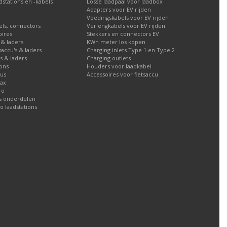
stations en -kabels
Losse laadpaal voor laadbox
Adapters voor EV rijden
Voedingskabels voor EV rijden
els, connectors
Verlengkabels voor EV rijden
oires
Stekkers en connectors EV
 & laders
KWh meter los kopen
tsaccu's & laders
Charging inlets Type 1 en Type 2
's & laders
Charging outlets
ions
Houders voor laadkabel
lus
Accessoires voor fietsaccu
Max
ro
ns onderdelen
io laadstations