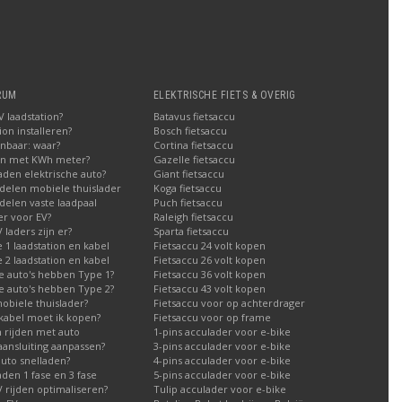
RUM
ELEKTRISCHE FIETS & OVERIG
 laadstation?
Batavus fietsaccu
on installeren?
Bosch fietsaccu
nbaar: waar?
Cortina fietsaccu
en met KWh meter?
Gazelle fietsaccu
aden elektrische auto?
Giant fietsaccu
delen mobiele thuislader
Koga fietsaccu
elen vaste laadpaal
Puch fietsaccu
er voor EV?
Raleigh fietsaccu
laders zijn er?
Sparta fietsaccu
1 laadstation en kabel
Fietsaccu 24 volt kopen
2 laadstation en kabel
Fietsaccu 26 volt kopen
e auto's hebben Type 1?
Fietsaccu 36 volt kopen
e auto's hebben Type 2?
Fietsaccu 43 volt kopen
obiele thuislader?
Fietsaccu voor op achterdrager
kabel moet ik kopen?
Fietsaccu voor op frame
h rijden met auto
1-pins acculader voor e-bike
aansluiting aanpassen?
3-pins acculader voor e-bike
auto snelladen?
4-pins acculader voor e-bike
aden 1 fase en 3 fase
5-pins acculader voor e-bike
 rijden optimaliseren?
Tulip acculader voor e-bike