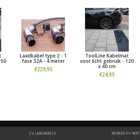
Laadkabel type 2 - 1
ToolLine Kabelmat
50
fase 32A - 4 meter
voor licht gebruik - 120
x 40 cm
€229,95
€24,95
Bestellen
Bestellen
EV LAADKABELS
MERKEN EV PAR