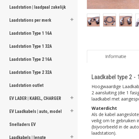
Laadstation | laadpaal zakelijk
Laadstations per merk
Laadstation Type 1 16A
Laadstation Type 1 32A
Informatie
Laadstation Type 2 16A
Laadstation Type 2 32A
Laadkabel type 2 - 
Laadstation outlet
Hoogwaardige Laadkabel
2 aansluiting (die 1 fa
laadkabel met aangespo
EV LADER | KABEL, CHARGER
Waterdicht
EV Laadkabels | auto, model
Als de kabel aangeslote
veilig om te gebruiken 
Snelladers EV
(bijvoorbeeld in de auto
laadstation).
Laadkabels | lengte