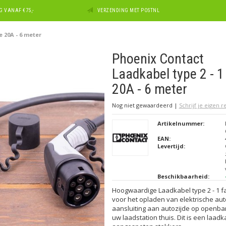
 VANAF €75,-
VERZENDING MET POSTNL
e 20A - 6 meter
Phoenix Contact
Laadkabel type 2 - 1
20A - 6 meter
Nog niet gewaardeerd
|
Schrijf je eigen 
Artikelnummer:
EAN:
Levertijd:
Beschikbaarheid:
Hoogwaardige Laadkabel type 2 - 1 fa
voor het opladen van elektrische aut
aansluiting aan autozijde op openba
uw laadstation thuis. Dit is een laad