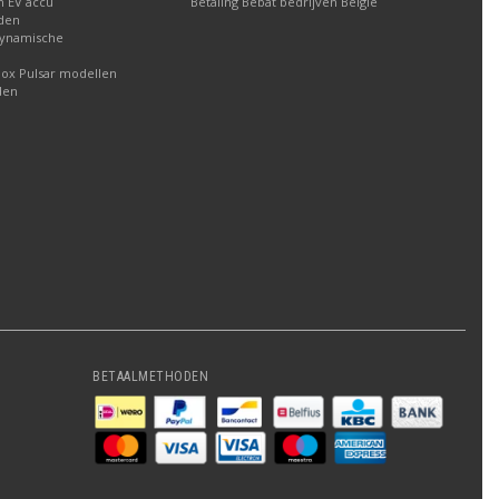
n EV accu
Betaling Bebat bedrijven België
aden
dynamische
box Pulsar modellen
den
BETAALMETHODEN