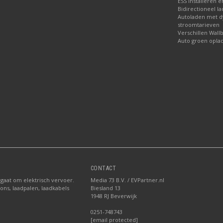
ESS installeren e
Bidirectioneel l
Autoladen met 
stroomtarieven
Verschillen Wall
Auto groen opla
CONTACT
 gaat om elektrisch vervoer.
Media 73 B.V. / EVPartner.nl
ions, laadpalen, laadkabels
Biesland 13
1948 RJ Beverwijk
0251-748743
[email protected]