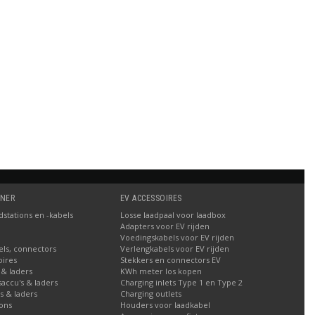
TNER
EV ACCESSOIRES
stations en -kabels
Losse laadpaal voor laadbox
Adapters voor EV rijden
Voedingskabels voor EV rijden
els, connectors
Verlengkabels voor EV rijden
oires
Stekkers en connectors EV
 & laders
KWh meter los kopen
tsaccu's & laders
Charging inlets Type 1 en Type 2
's & laders
Charging outlets
ions
Houders voor laadkabel