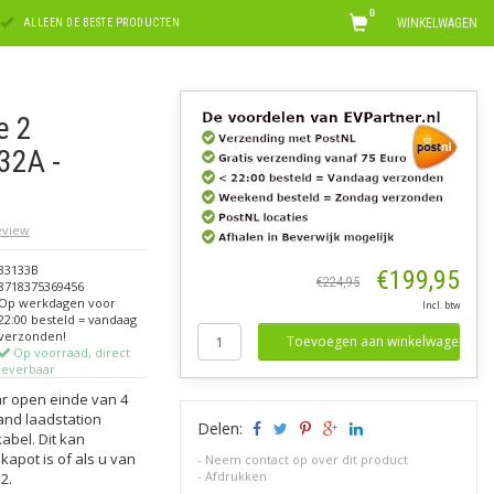
0
WINKELWAGEN
ALLEEN DE BESTE PRODUCTEN
e 2
32A -
review
33133B
€199,95
€224,95
8718375369456
Op werkdagen voor
Incl. btw
22:00 besteld = vandaag
verzonden!
Toevoegen aan winkelwagen
Op voorraad, direct
leverbaar
r open einde van 4
and laadstation
Delen:
abel. Dit kan
 kapot is of als u van
-
Neem contact op over dit product
-
Afdrukken
2.