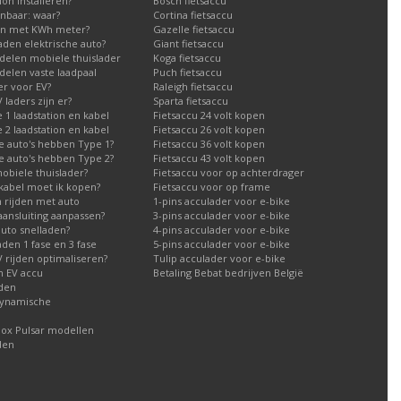
on installeren?
Bosch fietsaccu
nbaar: waar?
Cortina fietsaccu
en met KWh meter?
Gazelle fietsaccu
aden elektrische auto?
Giant fietsaccu
delen mobiele thuislader
Koga fietsaccu
elen vaste laadpaal
Puch fietsaccu
er voor EV?
Raleigh fietsaccu
laders zijn er?
Sparta fietsaccu
1 laadstation en kabel
Fietsaccu 24 volt kopen
2 laadstation en kabel
Fietsaccu 26 volt kopen
e auto's hebben Type 1?
Fietsaccu 36 volt kopen
e auto's hebben Type 2?
Fietsaccu 43 volt kopen
obiele thuislader?
Fietsaccu voor op achterdrager
kabel moet ik kopen?
Fietsaccu voor op frame
h rijden met auto
1-pins acculader voor e-bike
aansluiting aanpassen?
3-pins acculader voor e-bike
auto snelladen?
4-pins acculader voor e-bike
aden 1 fase en 3 fase
5-pins acculader voor e-bike
 rijden optimaliseren?
Tulip acculader voor e-bike
n EV accu
Betaling Bebat bedrijven België
aden
dynamische
box Pulsar modellen
den