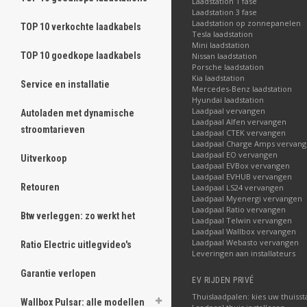
Laadstation 1 fase
Laadstation 3 fase
Laadstation op zonnepanelen
TOP 10 verkochte laadkabels
Tesla laadstation
Mini laadstation
TOP 10 goedkope laadkabels
Nissan laadstation
Porsche laadstation
Kia laadstation
Service en installatie
Mercedes-Benz laadstation
Hyundai laadstation
Laadpaal vervangen
Autoladen met dynamische
Laadpaal Alfen vervangen
stroomtarieven
Laadpaal CTEK vervangen
Laadpaal Charge Amps vervan
Laadpaal EO vervangen
Uitverkoop
Laadpaal EVBox vervangen
Laadpaal EVHUB vervangen
Retouren
Laadpaal LS24 vervangen
Laadpaal Myenergi vervangen
Laadpaal Ratio vervangen
Btw verleggen: zo werkt het
Laadpaal Telwin vervangen
Laadpaal Wallbox vervangen
Laadpaal Webasto vervangen
Ratio Electric uitlegvideo's
Leveringen aan installateurs
Garantie verlopen
EV RIJDEN PRIVÉ
Thuislaadpalen: kies uw thuisst
Wallbox Pulsar: alle modellen