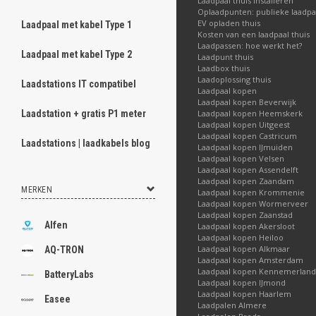
Laadpaal thuis installeren
Oplaadpunten: publieke laadpa
EV opladen thuis
Laadpaal met kabel Type 1
Kosten van een laadpaal thuis
Laadpassen: hoe werkt het?
Laadpaal met kabel Type 2
Laadpunt thuis
Laadbox thuis
Laadoplossing thuis
Laadstations IT compatibel
Laadpaal kopen
Laadpaal kopen Beverwijk
Laadpaal kopen Heemskerk
Laadstation + gratis P1 meter
Laadpaal kopen Uitgeest
Laadpaal kopen Castricum
Laadstations | laadkabels blog
Laadpaal kopen IJmuiden
Laadpaal kopen Velsen
Laadpaal kopen Assendelft
Laadpaal kopen Zaandam
MERKEN
Laadpaal kopen Krommenie
Laadpaal kopen Wormerveer
Laadpaal kopen Zaanstad
Alfen
Laadpaal kopen Akersloot
Laadpaal kopen Heiloo
Laadpaal kopen Alkmaar
AQ-TRON
Laadpaal kopen Amsterdam
Laadpaal kopen Kennemerland
BatteryLabs
Laadpaal kopen IJmond
Laadpaal kopen Haarlem
Easee
Laadpalen Almere