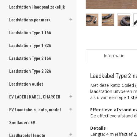
Laadstation | laadpaal zakelijk
Laadstations per merk
Laadstation Type 1 16A
Laadstation Type 1 32A
Informatie
Laadstation Type 2 16A
Laadstation Type 2 32A
Laadkabel Type 2 na
Laadstation outlet
Met deze Ratio Coiled 
laadstation uitvoeren me
als u van een type 1 st
EV LADER | KABEL, CHARGER
Effectieve afstand 
EV Laadkabels | auto, model
De effectieve afstand d
Snelladers EV
Details
Lengte: 4 m (effectief 2
Laadkabels | lengte