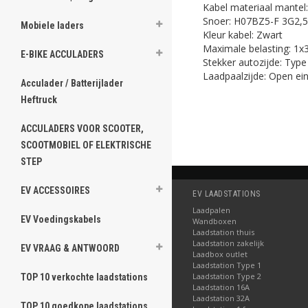
Kabel materiaal mantel
Snoer: H07BZ5-F 3G2,
Mobiele laders
Kleur kabel: Zwart
Maximale belasting: 1x
E-BIKE ACCULADERS
Stekker autozijde: Type
Laadpaalzijde: Open ei
Acculader / Batterijlader
Heftruck
ACCULADERS VOOR SCOOTER,
SCOOTMOBIEL OF ELEKTRISCHE
STEP
EV ACCESSOIRES
EV LAADSTATIONS
Laadpalen
EV Voedingskabels
Wandboxen
Laadstation thuis
Laadstation zakelijk
EV VRAAG & ANTWOORD
Laadbox outlet
Laadstation Type 1
Laadstation Type 2
TOP 10 verkochte laadstations
Laadstation 16A
Laadstation 32A
TOP 10 goedkope laadstations