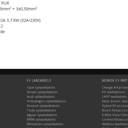
: PUR
50mm² + 3x0,50mm²
32A 3,7 kW (32A/230V)
 2
nde
EV LAADKABELS
MERKEN EV PAR
Opel oplaadkabels
Charge Amps laad
Nissan oplaadkabels
EO laadstations
Audi oplaadkabels
LAPP laadkabels
Volkswagen oplaadkabels
Ratio boxen, kab
Renault oplaadkabels
Zybbit EV access
Tesla oplaadkabels
Bosch fietsaccu's
Jaguar oplaadkabels
E-Bike Vision fie
BMW oplaadkabels
Cortina fietsaccu
Mitsubishi oplaadkabels
Wallbox laadstat