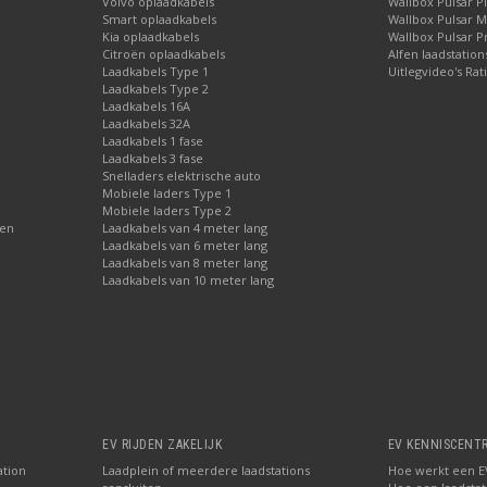
Volvo oplaadkabels
Wallbox Pulsar P
Smart oplaadkabels
Wallbox Pulsar 
Kia oplaadkabels
Wallbox Pulsar P
Citroën oplaadkabels
Alfen laadstatio
Laadkabels Type 1
Uitlegvideo's Rat
Laadkabels Type 2
Laadkabels 16A
Laadkabels 32A
Laadkabels 1 fase
Laadkabels 3 fase
Snelladers elektrische auto
Mobiele laders Type 1
Mobiele laders Type 2
gen
Laadkabels van 4 meter lang
Laadkabels van 6 meter lang
Laadkabels van 8 meter lang
Laadkabels van 10 meter lang
EV RIJDEN ZAKELIJK
EV KENNISCENT
ation
Laadplein of meerdere laadstations
Hoe werkt een EV