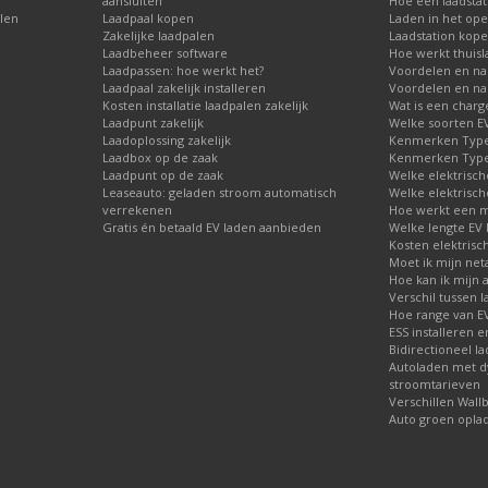
aansluiten
Hoe een laadstati
len
Laadpaal kopen
Laden in het ope
Zakelijke laadpalen
Laadstation kop
Laadbeheer software
Hoe werkt thuisl
Laadpassen: hoe werkt het?
Voordelen en na
Laadpaal zakelijk installeren
Voordelen en nad
Kosten installatie laadpalen zakelijk
Wat is een charg
Laadpunt zakelijk
Welke soorten EV 
Laadoplossing zakelijk
Kenmerken Type 
Laadbox op de zaak
Kenmerken Type 
Laadpunt op de zaak
Welke elektrisch
Leaseauto: geladen stroom automatisch
Welke elektrisch
verrekenen
Hoe werkt een m
Gratis én betaald EV laden aanbieden
Welke lengte EV 
Kosten elektrisc
Moet ik mijn net
Hoe kan ik mijn 
Verschil tussen l
Hoe range van EV
ESS installeren e
Bidirectioneel l
Autoladen met 
stroomtarieven
Verschillen Wall
Auto groen opla