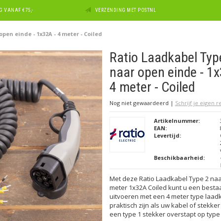
 VANAF €75,-
VERZENDING MET POSTNL
pen einde - 1x32A - 4 meter - Coiled
Ratio Laadkabel Typ
naar open einde - 1x
4 meter - Coiled
Nog niet gewaardeerd
|
Schrijf je eigen 
Artikelnummer:
EAN:
Levertijd:
Beschikbaarheid:
Met deze Ratio Laadkabel Type 2 naa
meter 1x32A Coiled kunt u een besta
uitvoeren met een 4 meter type laadk
praktisch zijn als uw kabel of stekker
een type 1 stekker overstapt op type 