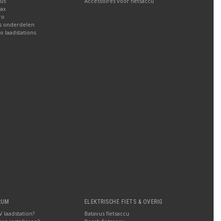
lus
Accessoires voor fietsaccu
Max
ro
ns onderdelen
io laadstations
RUM
ELEKTRISCHE FIETS & OVERIG
 laadstation?
Batavus fietsaccu