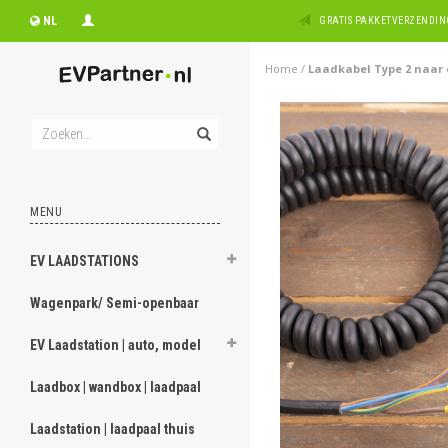
NL
GRATIS PAKKETVERZENDING
Home
/
Laadkabel Type 2 naar o
MENU
EV LAADSTATIONS
Wagenpark/ Semi-openbaar
EV Laadstation | auto, model
Laadbox | wandbox | laadpaal
Laadstation | laadpaal thuis