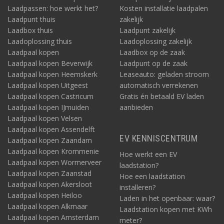
Laadpassen: hoe werkt het?
Kosten installatie laadpalen
Laadpunt thuis
zakelijk
Laadbox thuis
Laadpunt zakelijk
Laadoplossing thuis
Laadoplossing zakelijk
Laadpaal kopen
Laadbox op de zaak
Laadpaal kopen Beverwijk
Laadpunt op de zaak
Laadpaal kopen Heemskerk
Leaseauto: geladen stroom
Laadpaal kopen Uitgeest
automatisch verrekenen
Laadpaal kopen Castricum
Gratis én betaald EV laden
Laadpaal kopen IJmuiden
aanbieden
Laadpaal kopen Velsen
Laadpaal kopen Assendelft
EV KENNISCENTRUM
Laadpaal kopen Zaandam
Laadpaal kopen Krommenie
Hoe werkt een EV
Laadpaal kopen Wormerveer
laadstation?
Laadpaal kopen Zaanstad
Hoe een laadstation
Laadpaal kopen Akersloot
installeren?
Laadpaal kopen Heiloo
Laden in het openbaar: waar?
Laadpaal kopen Alkmaar
Laadstation kopen met KWh
Laadpaal kopen Amsterdam
meter?