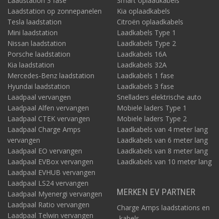
Laadstation 3 fase
Smart oplaadkabels
Laadstation op zonnepanelen
Kia oplaadkabels
Tesla laadstation
Citroën oplaadkabels
Mini laadstation
Laadkabels Type 1
Nissan laadstation
Laadkabels Type 2
Porsche laadstation
Laadkabels 16A
Kia laadstation
Laadkabels 32A
Mercedes-Benz laadstation
Laadkabels 1 fase
Hyundai laadstation
Laadkabels 3 fase
Laadpaal vervangen
Snelladers elektrische auto
Laadpaal Alfen vervangen
Mobiele laders Type 1
Laadpaal CTEK vervangen
Mobiele laders Type 2
Laadpaal Charge Amps
Laadkabels van 4 meter lang
vervangen
Laadkabels van 6 meter lang
Laadpaal EO vervangen
Laadkabels van 8 meter lang
Laadpaal EVBox vervangen
Laadkabels van 10 meter lang
Laadpaal EVHUB vervangen
Laadpaal LS24 vervangen
MERKEN EV PARTNER
Laadpaal Myenergi vervangen
Laadpaal Ratio vervangen
Charge Amps laadstations en
Laadpaal Telwin vervangen
-kabels