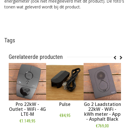
energiemeter (ook niet meegeleverd met dit product). De foto's
tonen wat geleverd wordt bij dit product.
Tags
Gerelateerde producten
Pro 22kW -
Pulse
Go 2 Laadstation
Sense 
Outlet - WiFi - 4G
22kW - WiFi -
LTE-M
kWh meter - App
€84,95
€24
- Asphalt Black
€1.149,95
€769,00
Informatie
Infor