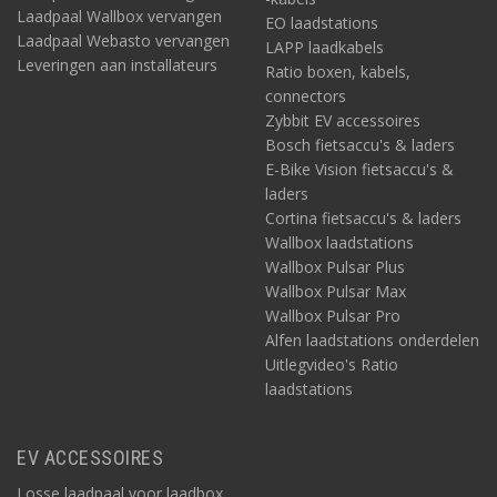
Laadpaal Wallbox vervangen
EO laadstations
Laadpaal Webasto vervangen
LAPP laadkabels
Leveringen aan installateurs
Ratio boxen, kabels,
connectors
Zybbit EV accessoires
Bosch fietsaccu's & laders
E-Bike Vision fietsaccu's &
laders
Cortina fietsaccu's & laders
Wallbox laadstations
Wallbox Pulsar Plus
Wallbox Pulsar Max
Wallbox Pulsar Pro
Alfen laadstations onderdelen
Uitlegvideo's Ratio
laadstations
EV ACCESSOIRES
Losse laadpaal voor laadbox