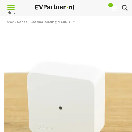
0
Toggle
Menu
navigation
Home
/
Sense - Loadbalancing Module P1