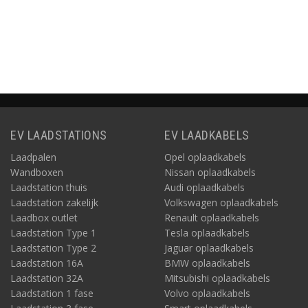
Informatie
Informatie
EV LAADSTATIONS
EV LAADKABELS
Laadpalen
Opel oplaadkabels
Wandboxen
Nissan oplaadkabels
Laadstation thuis
Audi oplaadkabels
Laadstation zakelijk
Volkswagen oplaadkabels
Laadbox outlet
Renault oplaadkabels
Laadstation Type 1
Tesla oplaadkabels
Laadstation Type 2
Jaguar oplaadkabels
Laadstation 16A
BMW oplaadkabels
Laadstation 32A
Mitsubishi oplaadkabels
Laadstation 1 fase
Volvo oplaadkabels