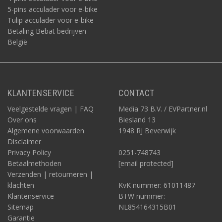
5-pins acculader voor e-bike
Tulip acculader voor e-bike
Betaling Bebat bedrijven
België
KLANTENSERVICE
CONTACT
Veelgestelde vragen | FAQ
Media 73 B.V. / EVPartner.nl
Over ons
Biesland 13
Algemene voorwaarden
1948 RJ Beverwijk
Disclaimer
Privacy Policy
0251-748743
Betaalmethoden
[email protected]
Verzenden | retourneren |
klachten
KvK nummer: 61011487
Klantenservice
BTW nummer:
Sitemap
NL854164315B01
Garantie